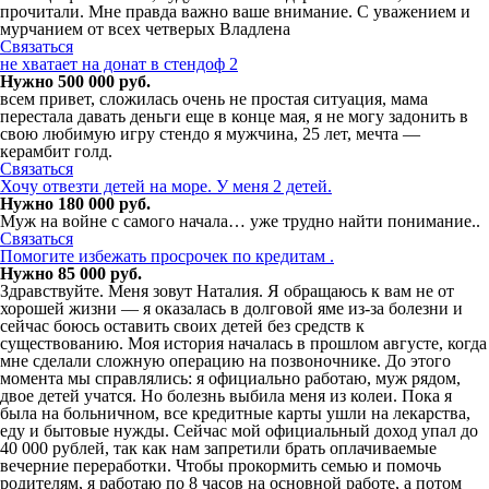
прочитали. Мне правда важно ваше внимание. С уважением и
мурчанием от всех четверых Владлена
Связаться
не хватает на донат в стендоф 2
Нужно 500 000 руб.
всем привет, сложилась очень не простая ситуация, мама
перестала давать деньги еще в конце мая, я не могу задонить в
свою любимую игру стендо я мужчина, 25 лет, мечта —
керамбит голд.
Связаться
Хочу отвезти детей на море. У меня 2 детей.
Нужно 180 000 руб.
Муж на войне с самого начала… уже трудно найти понимание..
Связаться
Помогите избежать просрочек по кредитам .
Нужно 85 000 руб.
Здравствуйте. Меня зовут Наталия. Я обращаюсь к вам не от
хорошей жизни — я оказалась в долговой яме из-за болезни и
сейчас боюсь оставить своих детей без средств к
существованию. Моя история началась в прошлом августе, когда
мне сделали сложную операцию на позвоночнике. До этого
момента мы справлялись: я официально работаю, муж рядом,
двое детей учатся. Но болезнь выбила меня из колеи. Пока я
была на больничном, все кредитные карты ушли на лекарства,
еду и бытовые нужды. Сейчас мой официальный доход упал до
40 000 рублей, так как нам запретили брать оплачиваемые
вечерние переработки. Чтобы прокормить семью и помочь
родителям, я работаю по 8 часов на основной работе, а потом