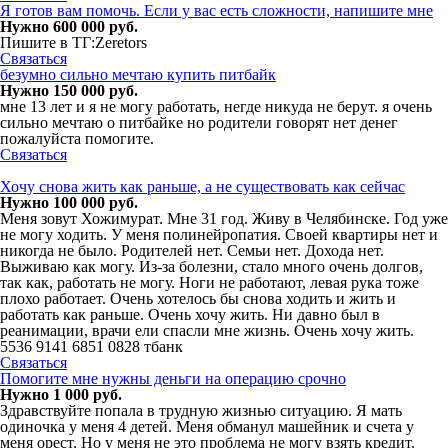
Я готов вам помочь. Если у вас есть сложности, напишите мне
Нужно 600 000 руб.
Пишите в ТГ:Zeretors
Связаться
безумно сильно мечтаю купить питбайк
Нужно 150 000 руб.
мне 13 лет и я не могу работать, негде никуда не берут. я очень
сильно мечтаю о питбайке но родители говорят нет денег
пожалуйста помогите.
Связаться
Хочу снова жить как раньше, а не существовать как сейчас
Нужно 100 000 руб.
Меня зовут Хожимурат. Мне 31 год. Живу в Челябинске. Год уже
не могу ходить. У меня полинейропатия. Своей квартиры нет и
никогда не было. Родителей нет. Семьи нет. Дохода нет.
Выживаю как могу. Из-за болезни, стало много очень долгов,
так как, работать не могу. Ноги не работают, левая рука тоже
плохо работает. Очень хотелось бы снова ходить и жить и
работать как раньше. Очень хочу жить. Ни давно был в
реанимации, врачи ели спасли мне жизнь. Очень хочу жить.
5536 9141 6851 0828 тбанк
Связаться
Помогите мне нужны деньги на операцию срочно
Нужно 1 000 руб.
Здравствуйте попала в трудную жизнью ситуацию. Я мать
одиночка у меня 4 детей. Меня обманул машейник и счета у
меня орест. Но у меня не это проблема не могу взять кредит.