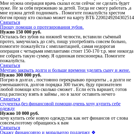
Мне нужна операция врачь сказал если сейчас не сделать будет
хуже. Не за себя переживаю за детей. Тогда не смогу работать ,а
мне нужна детей поднимать . Помогите пожалуйста хрестом
богом прошу кто сколько может на карту ВТБ 2200249204302514
Связаться
Прошу помощи о протезирования зубов.
Нужно 150 000 руб.
Осталась без зубов на нижней челюсти, вставили съёмный
протез, замучилась до слёз, пищу употреблять совсем больно,
помогите пожалуйста с имплантацией, самая недорогая
операция с четырьмя имплантами стоит 150-170 т.р. мне никогда
не собрать такую сумму. Я одинокая пенсионерка. Помогите
пожалуйста.
Связаться
Мечтаю закрыть долги и больше времени уделять сыну и жене.
Нужно 300 000 руб.
Погряз в долгах , постоянно перекрываю проценты , а долги не
уменьшаются, долгов порядка 300 тысяч, буду признателен
любой помощи кто сколько сможет . Если есть вариант, готов
под расписку взять в займы , но в залог оставить нечего
Связаться
студентка,без финансовой помощи,очень хочу купить себе
одежду
Нужно 10 000 руб.
хочу купить себе новую одежду,так как нет финансов от слова
совсем,поэтому обращаюсь к вам
Связаться
Окажу финансовую и моральную поддержу 🍀