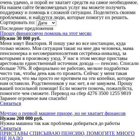
очень удачно, и порой не хватает средств на самое необходимое.
На нашем сайте безвозмездных услуг вы можете получить
поддержку и помощь в сложной ситуации. Поделитесь своими
проблемами, и найдутся люди, которые помогут их решить.
Сортировать по:
Последние предложения
Прошу финансовую помощь на этот месяц
Нужно 30 000 руб.
Меня зовут Виктория. Я пишу уже во все инстанции, куда
только можно. Моя ситуация такая: на мне два человека, мама
пенсионерка и несовершеннолетняя сестрёнка-инвалид, за
которыми я произвожу уход. У нас в этом месяце приставы
арестовали единственный источник дохода — пенсию. Списали
больше 70%. Я официально не работаю, мелкие подработки
чисто так, чтобы день как-то прожить. Сейчас у меня такая
ситуация, что мы просто не протянем на эти копейки, которые
нам оставили. Родственников у нас нет, я не замужем. Прошу
вашей посильной помощи! Если можете помочь, пожалуйста,
помогите чем сможете. Перевод на сбер 4276 3500 1255 9819
Заранее огромное вам спасибо!
Связаться
Мечтаю о первой машине приоре, но не хватает финансов
Нужно 200 000 руб.
Нужна машина так как проблемы добираться до работы
Связаться
ПРИСТАВЫ СПИСЫВАЮ ПЕНСИЮ, ПОМОГИТЕ МНОГО
НЕ НАДО