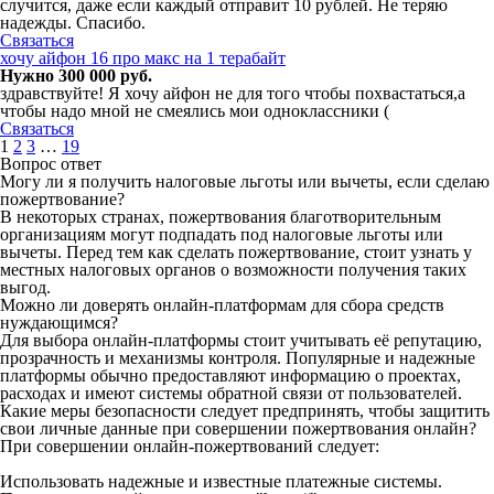
случится, даже если каждый отправит 10 рублей. Не теряю
надежды. Спасибо.
Связаться
хочу айфон 16 про макс на 1 терабайт
Нужно 300 000 руб.
здравствуйте! Я хочу айфон не для того чтобы похвастаться,а
чтобы надо мной не смеялись мои одноклассники (
Связаться
1
2
3
…
19
Вопрос ответ
Могу ли я получить налоговые льготы или вычеты, если сделаю
пожертвование?
В некоторых странах, пожертвования благотворительным
организациям могут подпадать под налоговые льготы или
вычеты. Перед тем как сделать пожертвование, стоит узнать у
местных налоговых органов о возможности получения таких
выгод.
Можно ли доверять онлайн-платформам для сбора средств
нуждающимся?
Для выбора онлайн-платформы стоит учитывать её репутацию,
прозрачность и механизмы контроля. Популярные и надежные
платформы обычно предоставляют информацию о проектах,
расходах и имеют системы обратной связи от пользователей.
Какие меры безопасности следует предпринять, чтобы защитить
свои личные данные при совершении пожертвования онлайн?
При совершении онлайн-пожертвований следует:
Использовать надежные и известные платежные системы.