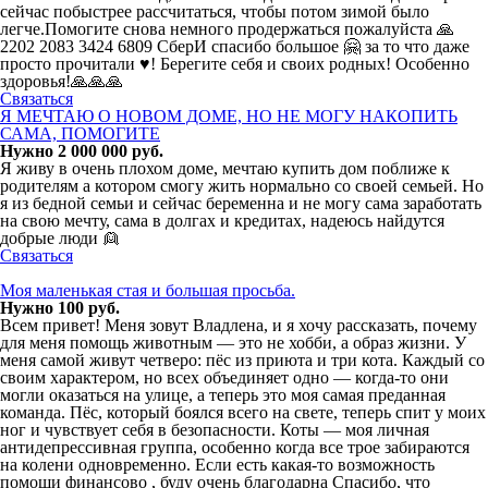
сейчас побыстрее рассчитаться, чтобы потом зимой было
легче.Помогите снова немного продержаться пожалуйста 🙏
2202 2083 3424 6809 СберИ спасибо большое 🤗 за то что даже
просто прочитали ♥️! Берегите себя и своих родных! Особенно
здоровья!🙏🙏🙏
Связаться
Я МЕЧТАЮ О НОВОМ ДОМЕ, НО НЕ МОГУ НАКОПИТЬ
САМА, ПОМОГИТЕ
Нужно 2 000 000 руб.
Я живу в очень плохом доме, мечтаю купить дом поближе к
родителям а котором смогу жить нормально со своей семьей. Но
я из бедной семьи и сейчас беременна и не могу сама заработать
на свою мечту, сама в долгах и кредитах, надеюсь найдутся
добрые люди 👱
Связаться
Моя маленькая стая и большая просьба.
Нужно 100 руб.
Всем привет! Меня зовут Владлена, и я хочу рассказать, почему
для меня помощь животным — это не хобби, а образ жизни. У
меня самой живут четверо: пёс из приюта и три кота. Каждый со
своим характером, но всех объединяет одно — когда-то они
могли оказаться на улице, а теперь это моя самая преданная
команда. Пёс, который боялся всего на свете, теперь спит у моих
ног и чувствует себя в безопасности. Коты — моя личная
антидепрессивная группа, особенно когда все трое забираются
на колени одновременно. Если есть какая-то возможность
помощи финансово , буду очень благодарна Спасибо, что