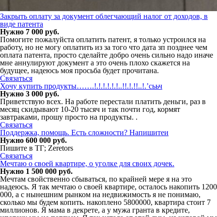
Закрыть оплату за документ облегчающий налог от доходов, в
виде патента
Нужно 7 000 руб.
Помогите пожалуйста оплатить патент, я только устроился на
работу, но не могу оплатить из за того что дата зп позднее чем
оплата патента, просто сделайте добро очень сильно надо иначе
мне аннулируют документ а это очень плохо скажется на
будущее, надеюсь моя просьба будет прочитана.
Связаться
Хочу купить продукты…….!.!.!.!.!.!..!!.!.!!..!.’сььч
Нужно 3 000 руб.
Приветствую всех. На работе перестали платить деньги, раз в
месяц скидывают 10-20 тысяч и так почти год, кормят
завтраками, прошу просто на продукты. .
Связаться
Поддержка, помощь. Есть сложности? Напишитеи
Нужно 600 000 руб.
Пишите в ТГ; Zeretors
Связаться
Мечтаю о своей квартире, о уголке для своих дочек.
Нужно 1 500 000 руб.
Мечтам свойственно сбываться, по крайней мере я на это
надеюсь. Я так мечтаю о своей квартире, осталось накопить 1200
000, а с нынешним рынком на недвижимость я не понимаю,
сколько мы будем копить. накоплено 5800000, квартира стоит 7
миллионов. Я мама в декрете, а у мужа гранта в кредите,