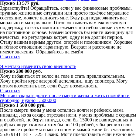
Нужно 13 577 руб.
Здравствуйте! Обращайтесь, если у вас финансовые проблемы,
трудные жизненные ситуации или просто тяжёлое моральное
состояние, можете написать мне. Буду рад поддерживать вас
морально и материально. Готов оказывать вам ежемесячную
поддержку, то есть помогать ежемесячно небольшими суммами
на постоянной основе. Взамен хотелось бы найти женщину для
нечастых, но регулярных встреч, одну и на долгий период.
Стану вашим верным другом, опорой и помощником. Хорошее
и тёплое отношение гарантирую. Возраст и расстояние не
имеют значения. Обращайтесь на емейл
Связаться
Я мечтаю изменить свою внешность
Нужно 200 000 руб.
Хочу избавиться от волос на теле и стать превликательным.
Хочу пройти курс лазерной депеляции.. ищу спонсора. Могу
потом возместить все, если будет возможность.
Связаться
Мечтаю закрыть долги после смерти жены и жить спокойно и
свободно, нужно 1.500.000
Нужно 1 500 000 руб.
После смерти жены у меня остались долги и ребенок, мама
инвалид , из за сахара отрезали ноги, у меня проблемы с сердцем
и с работой, не берут никуда, если бы 15000 не равнодушных и
добрых люди скинули хотя бы по 100 рублей, я бы решил свои
долговые проблемы и мы с сыном и мамой жили бы счастливо.
5536 9141 1817 1325 Т-Банк. Могу предоставить если нужно все