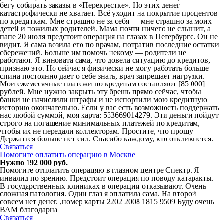
бегу собирать заказы в «Перекрестке». Но этих денег
катастрофически не хватает. Всё уходит на покрытие процентов
по кредиткам. Мне страшно не за себя — мне страшно за моих
детей и пожилых родителей. Мама почти ничего не слышит, а
папе 20 июля предстоит операция на глазах в Петербурге. Он не
видит. Я сама возила его по врачам, потратив последние остатки
сбережений. Больше им помочь некому — родители не
работают. Я виновата сама, что довела ситуацию до кредитов,
признаю это. Но сейчас я физически не могу работать больше —
спина постоянно дает о себе знать, врач запрещает нагрузки.
Мои ежемесячные платежи по кредитам составляют [85 000]
рублей. Мне нужно закрыть эту брешь прямо сейчас, чтобы
банки не начислили штрафы и не испортили мою кредитную
историю окончательно. Если у вас есть возможность поддержать
нас любой суммой, моя карта: 533669014279. Эти деньги пойдут
строго на погашение минимальных платежей по кредитам,
чтобы их не передали коллекторам. Простите, что прошу.
Держаться больше нет сил. Спасибо каждому, кто откликнется.
Связаться
Помогите оплатить операцию в Москве
Нужно 192 000 руб.
Помогите отплатить операцяю в глазном центре Спектр. Я
инвалид по зрению. Предстоит операция по поводу катаракты.
В государственных клиниках в операции отказывают. Очень
сложная патология. Один глаз я оплатила сама. На второй
совсем нет денег. ,номер карты 2202 2008 1815 9509 Буду очень
ВАМ благодарна
Связаться