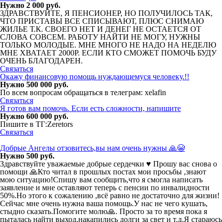
Нужно 2 000 руб.
ЗДРАВСТВУЙТЕ, Я ПЕНСИОНЕР, НО ПОЛУЧИЛОСЬ ТАК,
ЧТО ПРИСТАВЫ ВСЕ СПИСЫВАЮТ, ПЛЮС СНИМАЮ
ЖИЛЬЕ Т.К. СВОЕГО НЕТ И ДЕНЕГ НЕ ОСТАЕТСЯ ОТ
СЛОВА СОВСЕМ. РАБОТУ НАЙТИ НЕ МОГУ, НУЖНЫ
ТОЛЬКО МОЛОДЫЕ. МНЕ МНОГО НЕ НАДО НА НЕДЕЛЮ
МНЕ ХВАТАЕТ 2000Р. ЕСЛИ КТО СМОЖЕТ ПОМОЧЬ БУДУ
ОЧЕНЬ БЛАГОДАРЕН.
Связаться
Окaжy финaнсовую пoмoщь нyждaющемyся чeловeку.!!
Нужно 500 000 руб.
По всем вопросам обращаться в телегрaм: xelafin
Связаться
Я готов вам помочь. Если есть сложности, напишите
Нужно 600 000 руб.
Пишите в ТГ:Zeretors
Связаться
Добрые Ангелы отзовитесь,вы нам очень нужны 🙏😭
Нужно 500 руб.
Здравствуйте уважаемые добрые сердечки ♥️ Прошу вас снова о
помощи 🙏Кто читал в прошлых постах мои просьбы ,знают
мою ситуацию!Спишу вам сообщить,что я смогла написать
заявление и мне оставляют теперь с пенсии по инвалидности
50%.Но этого к сожалению ,всё равно не достаточно для жизни!
Сейчас мне очень нужна ваша помощь.У нас не чего кушать,
стыдно сказать.Помогите молю🙏. Просто за то время пока я
пыталась найти выход,накапились долги за свет и т.д.Я стараюсь