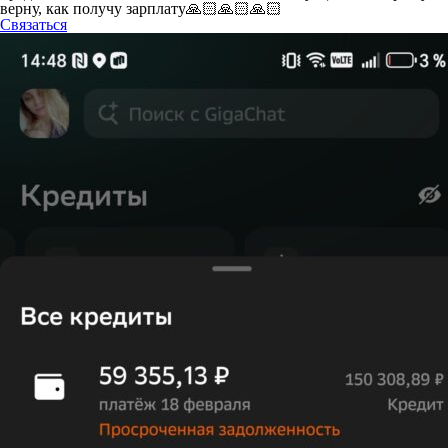
верну, как получу зарплату🙏🏻🙏🏻🙏🏻
Связаться