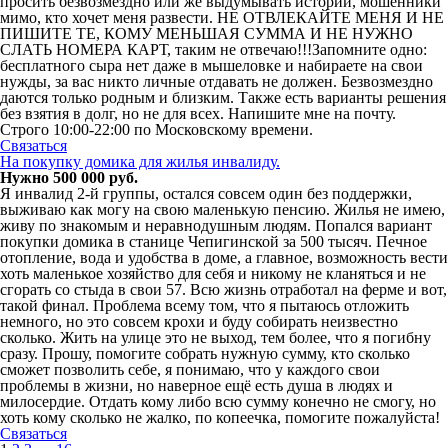
просить безвозмездно или же выдумывать истории, мошенники
мимо, кто хочет меня развести. НЕ ОТВЛЕКАЙТЕ МЕНЯ И НЕ
ПИШИТЕ ТЕ, КОМУ МЕНЬШАЯ СУММА И НЕ НУЖНО
СЛАТЬ НОМЕРА КАРТ, таким не отвечаю!!!Запомните одно:
бесплатного сыра нет даже в мышеловке и набираете на свои
нужды, за вас никто личные отдавать не должен. Безвозмездно
даются только родным и близким. Также есть варианты решения
без взятия в долг, но не для всех. Напишите мне на почту.
Строго 10:00-22:00 по Московскому времени.
Связаться
На покупку домика для жилья инвалиду.
Нужно 500 000 руб.
Я инвалид 2-й группы, остался совсем один без поддержки,
выживаю как могу на свою маленькую пенсию. Жилья не имею,
живу по знакомым и неравнодушным людям. Попался вариант
покупки домика в станице Чепигинской за 500 тысяч. Печное
отопление, вода и удобства в доме, а главное, возможность вести
хоть маленькое хозяйство для себя и никому не кланяться и не
сгорать со стыда в свои 57. Всю жизнь отработал на ферме и вот,
такой финал. Проблема всему том, что я пытаюсь отложить
немного, но это совсем крохи и буду собирать неизвестно
сколько. Жить на улице это не выход, тем более, что я погибну
сразу. Прошу, помогите собрать нужную сумму, кто сколько
сможет позволить себе, я понимаю, что у каждого свои
проблемы в жизни, но наверное ещё есть душа в людях и
милосердие. Отдать кому либо всю сумму конечно не смогу, но
хоть кому сколько не жалко, по копеечка, помогите пожалуйста!
Связаться