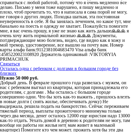
справиться с любой работой, потому что я очень медленно все
делаю. Письмо у меня тоже нарушено, я пишу медленно и
плохо, чтоб прочитать то, что я написала я сама порой не могу,
не говоря о других людях. Походка шаткая, эта постоянная
неуверенность в себе. Я бы занялась лечением, но какое тут, мне
банально на поесть и одежду не хватает. Пожалуйста помогите
мне, я вас очень прошу, я уже не знаю как жить дальше🙏🙏🙏 я
очень хочу жить нормальной жизнью 🙏🙏🙏 Документы,
потдверждающие мою болезнь, видео, где видно как я хожу и
мой тремор, удостоверение, все вышлю на почту вам. Номер
карты альфа банк:9112381004683470 Visa альфа банк
:4585220023108920 Держатель одинаковый :VIKTORYIA
PRIMACHUK
Связаться
Осталась одна с ребенком с долгами в большом городе без
близких
Нужно 50 000 руб.
Добрый день. В феврале прошлого года развелась с мужем, он
нас с ребенком выгнал из квартиры, которая принадлежала его
родителям, с долгами . Мы остались с большом городе
совершенно одни. Что бы хоть как-то выжить , пришлось влезть
в новые долги ( снять жилье, обеспечивать дочку) Не
выдержала, решила подать на банкротство. Сейчас переживаем
тяжелый период, выплаты прожиточного минимума только
через два месяца, денег осталось 12000 еще юристам надо 13000
как-то отдать. Уехать домой в деревню к родителям не могу, там
вообще ни работы ни жилья нет( мам живет в маленькой
квартире) Помогите кто чем может. прожить хотя бы эти два