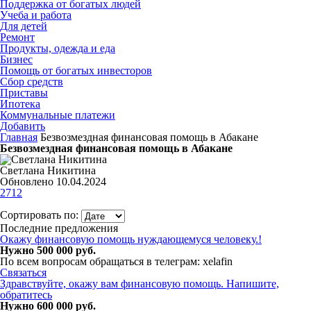
Поддержка от богатых людей
Учеба и работа
Для детей
Ремонт
Продукты, одежда и еда
Бизнес
Помощь от богатых инвесторов
Сбор средств
Приставы
Ипотека
Коммунальные платежи
Добавить
Главная
Безвозмездная финансовая помощь в Абакане
Безвозмездная финансовая помощь в Абакане
Светлана Никитина
Обновлено 10.04.2024
2712
Сортировать по:
Последние предложения
Окaжу финaнсовую пoмoщь нyждaющeмуся человeку.!
Нужно 500 000 руб.
По всем вопросам обращаться в телегрaм: xelafin
Связаться
Здравствуйте, окажу вам финансовую помощь. Напишите,
обратитесь
Нужно 600 000 руб.