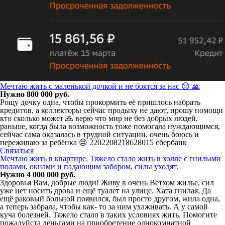
Мечтаю жить с маленькой дочкой и не боятся за нас 😔 🙏
Нужно 800 000 руб.
Рощу дочку одна, чтобы прокормить её пришлось набрать
кредитов, а коллекторы сейчас продыху не дают, прошу помощи
кто сколько может 🙏 верю что мир не без добрых людей,
раньше, когда была возможность тоже помогала нуждающимся,
сейчас сама оказалась в трудной ситуации, очень боюсь и
переживаю за ребёнка 😔 2202208218628015 сбербанк
Связаться
Мечтаю жить в квартире. Тяжело стало жить в холле с гнилыми
полами, окнами и падающим забором, силы уходят.
Нужно 4 000 000 руб.
Здоровья Вам, добрые люди! Живу в очень Ветхом жилье, сил
уже нет носить дрова и ещё туалет на улице. Хата гнилая. Да
ещё раковый больной появился, был просто другом, жила одна,
а теперь забрала, чтобы как- то за ним ухаживать. А у самой
куча болезней. Тяжело стало в таких условиях жить. Помогите
пожалуйста деньгами на приобретение однокомнатной