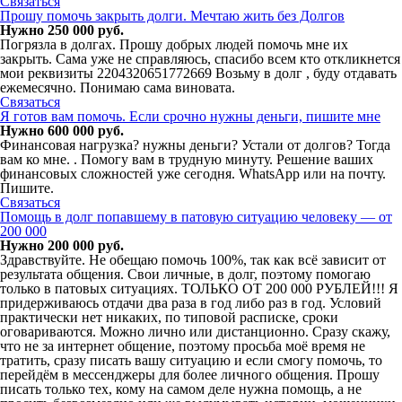
Связаться
Прошу помочь закрыть долги. Мечтаю жить без Долгов
Нужно 250 000 руб.
Погрязла в долгах. Прошу добрых людей помочь мне их
закрыть. Сама уже не справляюсь, спасибо всем кто откликнется
мои реквизиты 2204320651772669 Возьму в долг , буду отдавать
ежемесячно. Понимаю сама виновата.
Связаться
Я готов вам помочь. Если срочно нужны деньги, пишите мне
Нужно 600 000 руб.
Финансовая нагрузка? нужны деньги? Устали от долгов? Тогда
вам ко мне. . Помогу вам в трудную минуту. Решение ваших
финансовых сложностей уже сегодня. WhatsApp или на почту.
Пишите.
Связаться
Помощь в долг попавшему в патовую ситуацию человеку — от
200 000
Нужно 200 000 руб.
Здравствуйте. Не обещаю помочь 100%, так как всё зависит от
результата общения. Свои личные, в долг, поэтому помогаю
только в патовых ситуациях. ТОЛЬКО ОТ 200 000 РУБЛЕЙ!!! Я
придерживаюсь отдачи два раза в год либо раз в год. Условий
практически нет никаких, по типовой расписке, сроки
оговариваются. Можно лично или дистанционно. Сразу скажу,
что не за интернет общение, поэтому просьба моё время не
тратить, сразу писать вашу ситуацию и если смогу помочь, то
перейдём в мессенджеры для более личного общения. Прошу
писать только тех, кому на самом деле нужна помощь, а не