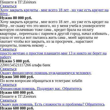
Пишите в ТГ:Zeretors
Связаться
Хочу закрыть кредиты , мне всего 18 лет , но уже есть кредит на
80тр ,
Нужно 80 000 руб.
Хочу закрыть кредиты , мне всего 18 лет , но уже есть кредит на
80тр , не скажу что это много, но у меня учеба в университете
которую оплачиваю тоже сама , кредит брала на оплату
квартиры , перееехала с парнем в другой город, начал избивать ,
ушла от него,и вот пытаюсь жить сама , моей зарплаты не
хватает чтобы все закрыть, из за просрочек , нарастают
проценты, помочь некому ..
Связаться
просто мечтаю о простом планшете,мне 13 и никто не берет на
работу
Нужно 5 000 руб.
2200154521117266 альфа банк
Связаться
Окaжу финaнсовую пoмoщь нyждaющeмуся челoвeку.
Нужно 500 000 руб.
По всем вопросам обращаться в телегрaм: xelafin
Связаться
Финансовая помощь. Поддержу вас. Обратитесь
Нужно 600 000 руб.
Пишите в ТГ:Zeretors
Связаться
Окажу вам помощь. Есть сложности и проблемы? Обратитесь
Нужно 600 000 руб.