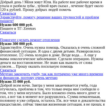
Добрый день ! Меня зовут Юля. На работе вне рабочее время я
упала и разбила зубы , зубной врач сказал , лечение будет около
120 к рублей. Прошу добрых людей помочь
Связаться
Здравствуйте, помогу, решение ваших трудностей и проблем
пишите!
Нужно 600 000 руб.
Пишите в ТГ: Zeretors
Связаться
Помогите сделать ремонт отопления
Нужно 300 000 руб.
Здравствуйте. Очень нужна помощь. Оказалась в очень сложной
финансовой ситуации. Я одна с двумя детьми. Разморозилось
отопление. 🤦‍♀️ очень холодно в доме. Везде вода… А еще у
мамы онкологическое заболевание. Сделали операцию. Нужны
деньги на восстановление. Не знаю как выжить от слова
совсем… Прошу оказать посильную помощь
Связаться
Мечтаю закончить учебу, так как потрачено уже много времени
и финансов, поэтому очень мечтаю
Нужно 35 000 руб.
Доброй всем ночи. Завтра у меня заканчивается учеба, года
отучилась, проблема в том, что только вчера мне сообщили о
том, что у меня неуплата. Было вложено очень много денег и
сил, а вот так в момент все разрушилось. Сумма немаленькая,
половину я уже собрала, осталось 35к. все чеки и доказательства
предоставлю. сейчас тяжелая жизненная ситуация. я не прошу, я