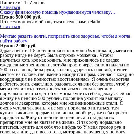
Пишите в ТГ: Zeretors
Связаться
Окажу финaнсовую пoмoщь нyждaющeмуcя челoвeкy…
Нужно 500 000 руб.
По всем вопросам обращаться в телегрaм: xelafin
Связаться
Мечтаю раздать долги, поправить свое здоровье, чтобы я могла
найти работу
Нужно 2 000 руб.
Здравствуйте! ! Я хочу попросить помощи🙏 я инвалид, меня на
работу нигде не берут. Была опухоль мозжечка . Чтобы
научиться хоть кое как ходить, мне приходилось не сладко,
ежедневные тренировки, хотьба просто через силу, я падала по
500 раз на день, била руки, колени, ударялась головой, точнее
местом на голове, где именно находится шрам. Сейчас я хожу, но
координация не полностью восстановилась. Я очень бы хотела
работать, жить счастливо, радоваться жизни без долгов, чтоб у
меня появилась возможность заняться своим лечением,
нормально питаться, чтоб я смогла купить себе одежду . Сейчас
я живу на пенсию 500 рублей, половина уходит на выплату
долгов и лекарства, которые мне жизненноважные стали. Я
очень устала так жить, я не могу нормально питаться, там
купить какие-то предметы гигиены, вообще даже себя просто
порадовать. Живу от пенсии до пенсии, а из-за дорогих
препаратов мне не хватает на жизнь. Я так хочу нормально
питаться, купить для себя что нибудь 🥺 У меня тремор рук и
головы, а иногда и всего тела, моторика нарушена, я не могу