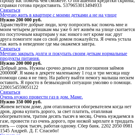
Прошу вас помочь чем сможете. О погашении кредитки скрины,
справки готова предоставить. 5379653013494933
Связаться
Мечтаю жить в квартире с моими детками а не на улице
Нужно 200 000 руб.
Здравствуйте добрые люди, хочу попросить вас помочь мне и
моим четырем детишкам мы уже 6 лет живём на улице скитается
по посуточным квартирам у нас никого нет кроме нас друг
друга помогите нам со свой домом пожалуйста. Я очень устала
так жить в неведение где мы окажемся завтра.
Связаться
Мечтаю закрыть долги и покупать своим деткам нормальные
продукты питания.
Нужно 200 000 руб.
Добрый день. Нужны срочно деньги для погошения займов
200000₽. Я мама в декрете маленькому 1 год и три месяца ищу
помощи сама я не тяну. На работу выйти немогу малыша нескем
оставить. Я просто в безвыходной ситуации умоляю о помощи.
2200154559051122
Связаться
Очень нужно провести газ в дом. Маме.
Нужно 350 000 руб.
Живем ветхом доме, дом отапливается обогревателем когда нет
дров, дрова купить дорого, за свет платить, отапливая
обогревателем, тратим десять тысяч в месяц. Очень нуждаемся в
газе, провести газ очень дорого, при низкой зарплате в тридцать
пять — сорок тысяч, работая одному. Сбер банк. 2202 2050 0981
1545 Андрей. Д. Г. Спасибо!