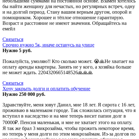
небольшими суммами на постоянной основе. Взамен хотелось
бы найти женщину для нечастых, но регулярных встреч, одну
и на долгий период. Стану вашим верным другом, опорой и
помощником. Хорошее и тёплое отношение гарантирую.
Возраст и расстояние не имеют значения. Обращайтесь на
емейл
Связаться
Срочно нужно 5к, иначе останусь на улице
Нужно 5 руб.
Пожалуйста, умоляю!! Кто сколько может. 😭🙏Не хватает на
оплату аренды квартиры. Занять не у кого, а хозяйка больше
не может ждать. 2204320665148526🙏🙏🙏
Связаться
Хочу закрыть долги и оплатить обучение
Нужно 250 000 руб.
Здравствуйте, меня зовут Данил, мне 18 лет. Я сирота с 16 лет,
проживаю в маленьком городе. Так сложилась ситуация, что я
вступил в наследство и на мне теперь висит папин долг в
70000₽. Пенсия маленькая, и мне не хватает этого на оплату.
Я так же брал 3 микрозайма, чтобы прожить некоторое время,
но теперь у меня долги по этим микрозаймам. Из-за долгов по