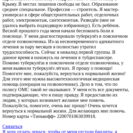
Крыму. В местах лишения свободы не был. Образование
среднее специальное. Профессия — строитель. Я мастер-
универсал в сфере общестроительных работ, отделочных
работ, электромонтаж, сантехмонтаж. Разведён (мне не
удалось выбрать подходящую избранницу). Есть ребёнок.
Весной прошлого года меня начали беспокоить боли в
пояснице. У меня диагностировали туберкулёз в поясничном
отделе позвоночника. Из-за несвоевременного адекватного
лечения за пару месяцев я полностью утратил
трудоспособность. Сейчас я инвалид первой группы. В
данное время я нахожусь на лечении в тубдиспансере.
Помимо туберкулёза в поясничном отделе позвоночника, у
меня выявили туберкулёз лёгких. Я прошу о помощи!
Помогите мне, пожалуйста, вернуться к нормальной жизни!
Для этого мне нужна высокотехнологичная медицинская
помощь (операция на позвоночнике). Дело в том, что по
полису ОМС такой не оказывают. У меня есть все документы,
подтверждающие, что я пишу правду. Я предоставлю их
людям, у которых возникнет желание мне помочь.
Пожалуйста, помогите, очень вас прошу! Очень хочется
вернуться к нормальной жизни. Для желающих мне помочь.
Номер карты «Тинькофф» 2200701063039918.
Связаться
Я хочу отдать деньги, чтобы от меня отстали бандиты, я