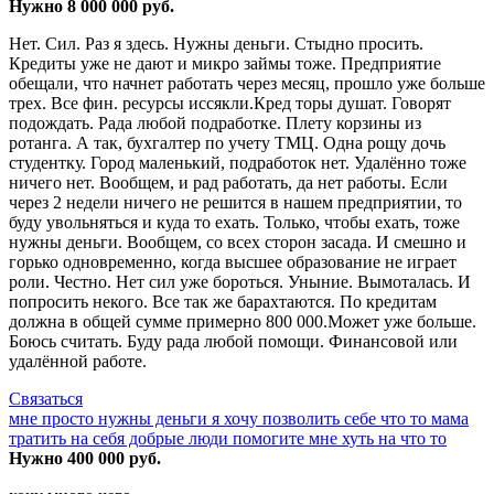
Нужно 8 000 000 руб.
Нет. Сил. Раз я здесь. Нужны деньги. Стыдно просить.
Кредиты уже не дают и микро займы тоже. Предприятие
обещали, что начнет работать через месяц, прошло уже больше
трех. Все фин. ресурсы иссякли.Кред торы душат. Говорят
подождать. Рада любой подработке. Плету корзины из
ротанга. А так, бухгалтер по учету ТМЦ. Одна рощу дочь
студентку. Город маленький, подработок нет. Удалённо тоже
ничего нет. Вообщем, и рад работать, да нет работы. Если
через 2 недели ничего не решится в нашем предприятии, то
буду увольняться и куда то ехать. Только, чтобы ехать, тоже
нужны деньги. Вообщем, со всех сторон засада. И смешно и
горько одновременно, когда высшее образование не играет
роли. Честно. Нет сил уже бороться. Уныние. Вымоталась. И
попросить некого. Все так же барахтаются. По кредитам
должна в общей сумме примерно 800 000.Может уже больше.
Боюсь считать. Буду рада любой помощи. Финансовой или
удалённой работе.
Связаться
мне просто нужны деньги я хочу позволить себе что то мама
тратить на себя добрые люди помогите мне хуть на что то
Нужно 400 000 руб.