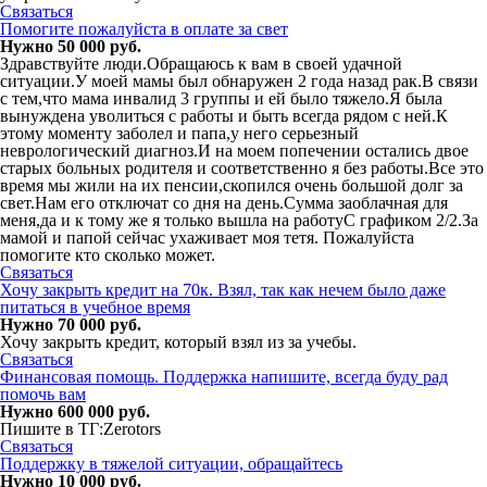
Связаться
Помогите пожалуйста в оплате за свет
Нужно 50 000 руб.
Здравствуйте люди.Обращаюсь к вам в своей удачной
ситуации.У моей мамы был обнаружен 2 года назад рак.В связи
с тем,что мама инвалид 3 группы и ей было тяжело.Я была
вынуждена уволиться с работы и быть всегда рядом с ней.К
этому моменту заболел и папа,у него серьезный
неврологический диагноз.И на моем попечении остались двое
старых больных родителя и соответственно я без работы.Все это
время мы жили на их пенсии,скопился очень большой долг за
свет.Нам его отключат со дня на день.Сумма заоблачная для
меня,да и к тому же я только вышла на работуС графиком 2/2.За
мамой и папой сейчас ухаживает моя тетя. Пожалуйста
помогите кто сколько может.
Связаться
Хочу закрыть кредит на 70к. Взял, так как нечем было даже
питаться в учебное время
Нужно 70 000 руб.
Хочу закрыть кредит, который взял из за учебы.
Связаться
Финансовая помощь. Поддержка напишите, всегда буду рад
помочь вам
Нужно 600 000 руб.
Пишите в ТГ:Zerotors
Связаться
Поддержку в тяжелой ситуации, обращайтесь
Нужно 10 000 руб.