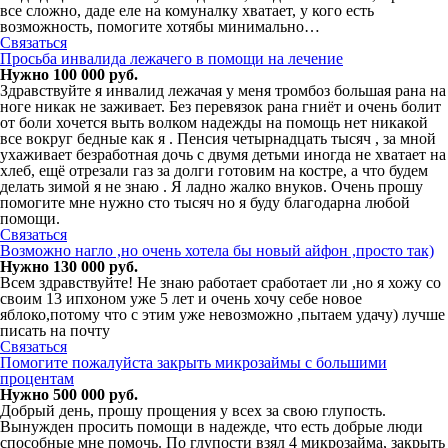
все сложно, даде еле на комуналку хватает, у кого есть
возможность, помогите хотябы минимально…
Связаться
Просьба инвалида лежачего в помощи на лечение
Нужно 100 000 руб.
Здравствуйте я инвалид лежачая у меня тромбоз большая рана на
ноге никак не заживает. Без перевязок рана гниёт и очень болит
от боли хочется выть волком надежды на помощь нет никакой
все вокруг бедные как я . Пенсия четырнадцать тысяч , за мной
ухаживает безработная дочь с двумя детьми иногда не хватает на
хлеб, ещё отрезали газ за долги готовим на костре, а что будем
делать зимой я не знаю . Я ладно жалко внуков. Очень прошу
помогите мне нужно сто тысяч но я буду благодарна любой
помощи.
Связаться
Возможно нагло ,но очень хотела бы новый айфон ,просто так)
Нужно 130 000 руб.
Всем здравствуйте! Не знаю работает сработает ли ,но я хожу со
своим 13 ипхоном уже 5 лет и очень хочу себе новое
яблоко,потому что с этим уже невозможно ,пытаем удачу) лучше
писать на почту
Связаться
Помогите пожалуйста закрыть микрозаймы с большими
процентам
Нужно 500 000 руб.
Добрый день, прошу прощения у всех за свою глупость.
Вынужден просить помощи в надежде, что есть добрые люди
способные мне помочь. По глупости взял 4 микрозайма, закрыть