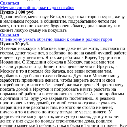
Связаться
Мечтаю спокойно дожить до сентября
Нужно 1 000 руб.
Здравствуйте, меня зовут Вика, я студентка второго курса, живу
в маленьком городе, в общежитие, подрабатываю летом где
могу, но этого не хватает, буду очень благодарна каждому кто
скинет любую сумму на покушать
Связаться
Очень хочу уехать обратно домой к семье в родной город
Нужно 30 руб.
Я сейчас нахожусь в Москве, мне даже негде жить, шастаюсь по
гостям, денег тоже нет, я работаю, но не на самой лучшей работе
и денег тут у меня нет. Я так же работала в Корее, Турции и в
Иордании. С Иордании сбежала в Москву, так как мне там
начали угрожать и тд. Билет стоял дешевле чем в Иркутск, в
Москву и то я поехала без багажа, все вещи оставила там,
вдобавок надо было втихую сбежать. Думала в Москве смогу
заработать приличные деньги, чтобы закрыть долги и свои
потребности, в итоге я без вещей, жилья и денег. Я просто хочу
поехать домой в Иркутск и попробовать начать работать на
нормальной работе и восстановиться в учебе. А свои проблемы
с долгами и тд, буду уже закрывать постепенно.. Я реально
просто очень хочу домой, со мной столько трэша случалось
заграницей вне работы и там, но этого не стояло не денег,
ничего и то я ничего по итогу оттуда не увезла ничего. У
родителей не могу просить, мне супер стыдно, да и у них нет
денег, у них суды по поводу строительства дома, родился
недавно маленький ребенок, пока я была в Турции и прочее. Все