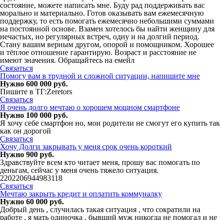
состояние, можете написать мне. Буду рад поддерживать вас
морально и материально. Готов оказывать вам ежемесячную
поддержку, то есть помогать ежемесячно небольшими суммами
на постоянной основе. Взамен хотелось бы найти женщину для
нечастых, но регулярных встреч, одну и на долгий период.
Стану вашим верным другом, опорой и помощником. Хорошее
и тёплое отношение гарантирую. Возраст и расстояние не
имеют значения. Обращайтесь на емейл
Связаться
Помогу вам в трудной и сложной ситуации, напишите мне
Нужно 600 000 руб.
Пишите в ТГ:Zeretors
Связаться
Я очень долго мечтаю о хорошем мощном смартфоне
Нужно 100 000 руб.
Я хочу себе смартфон но, мои родители не смогут его купить так
как он дорогой
Связаться
Хочу Долги закрывать у меня срок очень короткий
Нужно 900 руб.
Здравствуйте всем кто читает меня, прошу вас помогать по
деньгам, сейчас у меня очень тяжело ситуация.
2202206944983118
Связаться
Мечтаю закрыть кредит и оплатить коммуналку
Нужно 60 000 руб.
Добрый день , случилась такая ситуация , что сократили на
работе , я мать одиночка , бывший муж никогда не помогал и не