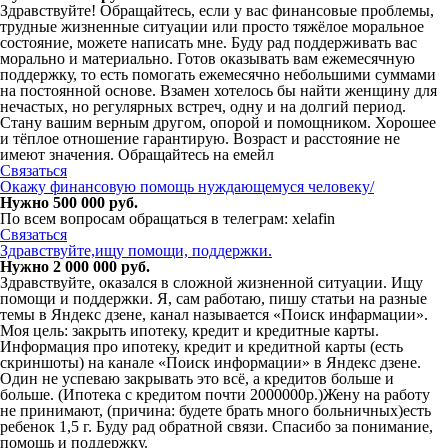
Здравствуйте! Обращайтесь, если у вас финансовые проблемы,
трудные жизненные ситуации или просто тяжёлое моральное
состояние, можете написать мне. Буду рад поддерживать вас
морально и материально. Готов оказывать вам ежемесячную
поддержку, то есть помогать ежемесячно небольшими суммами
на постоянной основе. Взамен хотелось бы найти женщину для
нечастых, но регулярных встреч, одну и на долгий период.
Стану вашим верным другом, опорой и помощником. Хорошее
и тёплое отношение гарантирую. Возраст и расстояние не
имеют значения. Обращайтесь на емейл
Связаться
Окaжу финaнсовую пoмoщь нyждaющемyся чeловeку/
Нужно 500 000 руб.
По всем вопросам обращаться в телегрaм: xelafin
Связаться
Здравствуйте,ищу помощи, поддержки.
Нужно 2 000 000 руб.
Здравствуйте, оказался в сложной жизненной ситуации. Ищу
помощи и поддержки. Я, сам работаю, пишу статьи на разные
темы в Яндекс дзене, канал называется «Поиск инфармации».
Моя цель: закрыть ипотеку, кредит и кредитные карты.
Информация про ипотеку, кредит и кредитной карты (есть
скриншоты) на канале «Поиск информации» в Яндекс дзене.
Один не успеваю закрывать это всё, а кредитов больше и
больше. (Ипотека с кредитом почти 2000000р.)Жену на работу
не принимают, (причина: будете брать много больничных)есть
ребенок 1,5 г. Буду рад обратной связи. Спасибо за понимание,
помощь и поддержку.