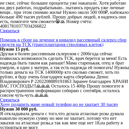
не смог, сейчас большие проценты уже накапали. Хотя работаю
на двух работах, подрабатываю.. пытаюсь продать уже личные
вещи.. при этом снимаю жильё Нужно около 500 000₽, набежало
больше 490 тысяч рублей. Прошу добрых людей, я надеюсь они
есть, помогите чем сможете😭🙏 Номер счёта:
40817810377034266822
Связаться
Помощь в сборе на лечение я инвалид рассеянный склероз сбор
средств на ТСК (трансплантация стволовых клеток)
Нужно 15 руб.
Друзья я болею рассеянным склерозом с 2006года сейчас
появилась возможность сделать ТСК, врач берется за меня! Есть
надежда быть таким как раньше! Мама старенькая, отец и брат
умерли, я один у матери, а так есть надежда ей помогать! Нужны
только деньги на ТСК 1400000р кто сколько сможет, хоть по
рублю, я буду очень благодарен карта сбербанка Денис
Владимирович Р 2202208889191863 Заранее благодарен ХРАНИ
ВАС ГОСПОДЬ!!!🙏🙏🙏 Осталось 15 400р Прошу помогите в
распространении информации собираю с сентября, осталось
совсем чуть-чуть 🙏🙏🙏
Связаться
Хочу подарить маме новый телефон,но не хватает 30 тысяч
Нужно 30 000 руб.
Я откладывала деньги с того,что делала атласные розы думала
накоплю нужную сумму но мне не хватает, потому что нет
заказов на атласные розы,а так как мне еще нет 18,на работу я
устроиться не могу