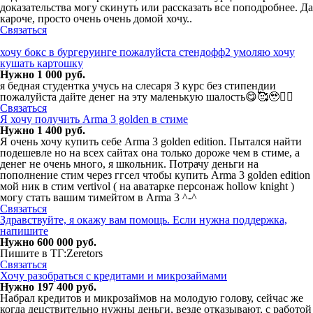
доказательства могу скинуть или рассказать все поподробнее. Да
кароче, просто очень очень домой хочу..
Связаться
хочу бокс в бургеруинге пожалуйста стендофф2 умоляю хочу
кушать картошку
Нужно 1 000 руб.
я бедная студентка учусь на слесаря 3 курс без стипендии
пожалуйста дайте денег на эту маленькую шалость😋🥰🥹✌🏻
Связаться
Я хочу получить Arma 3 golden в стиме
Нужно 1 400 руб.
Я очень хочу купить себе Arma 3 golden edition. Пытался найти
подешевле но на всех сайтах она только дороже чем в стиме, а
денег не очень много, я школьник. Потрачу деньги на
пополнение стим через ггсел чтобы купить Arma 3 golden edition
мой ник в стим vertivol ( на аватарке персонаж hollow knight )
могу стать вашим тимейтом в Arma 3 ^-^
Связаться
Здравствуйте, я окажу вам помощь. Если нужна поддержка,
напишите
Нужно 600 000 руб.
Пишите в ТГ:Zeretors
Связаться
Хочу разобраться с кредитами и микрозаймами
Нужно 197 400 руб.
Набрал кредитов и микрозаймов на молодую голову, сейчас же
когда децствительно нужны деньги, везде отказывают, с работой