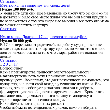
Связаться
Мечтаю купить квартиру для своих детей
Нужно 100 000 руб.
У меня есть дети они ещё маленькие но я хочу что бы они жили
в достатке и было своё место жилья что бы они могли придти и
не беспокоиться о том что скоро нас выселят из-за того что мама
не может оплатить квартиру
Связаться
Имею много Долгов в 17 лет, помогите пожалуйста
Нужно 50 000 руб.
В 17 лет переехала от родителей, на работу куда приняли не
взяли , надо платить за квартиру срочно, по мимо этого много
долгов накопилось из за того что старая работа не выплатила
деньги
Связаться
1
2
3
…
17
Вопрос ответ
Какие преимущества приносит благотворительность?
Благотворительность может приносить множество
преимуществ. Во-первых, это дает возможность помочь тем, кто
нуждается, и внести свой вклад в улучшение их жизни. Во-
вторых, это способствует развитию эмпатии и доброты,
формирует чувство общности с другими людьми. Кроме того,
оказание помощи может повысить вашу самооценку и
удовлетворение от внесенного вклада.
Как избежать потенциальных рисков?
Чтобы избежать потенциальных рисков, важно выбирать