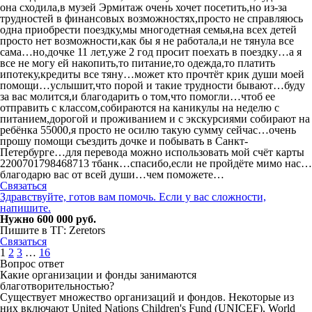
она сходила,в музей Эрмитаж очень хочет посетить,но из-за
трудностей в финансовых возможностях,просто не справляюсь
одна приобрести поездку,мы многодетная семья,на всех детей
просто нет возможности,как бы я не работала,и не тянула все
сама…но,дочке 11 лет,уже 2 год просит поехать в поездку…а я
все не могу ей накопить,то питание,то одежда,то платить
ипотеку,кредиты все тяну…может кто прочтёт крик души моей
помощи…услышит,что порой и такие трудности бывают…буду
за вас молится,и благодарить о том,что помогли…чтоб ее
отправить с классом,собираются на каникулы на неделю с
питанием,дорогой и проживанием и с экскурсиями собирают на
ребёнка 55000,я просто не осилю такую сумму сейчас…очень
прошу помощи съездить дочке и побывать в Санкт-
Петербурге…для перевода можно использовать мой счёт карты
2200701798468713 тбанк…спасибо,если не пройдёте мимо нас…
благодарю вас от всей души…чем поможете…
Связаться
Здравствуйте, готов вам помочь. Если у вас сложности,
напишите.
Нужно 600 000 руб.
Пишите в ТГ: Zeretors
Связаться
1
2
3
…
16
Вопрос ответ
Какие организации и фонды занимаются
благотворительностью?
Существует множество организаций и фондов. Некоторые из
них включают United Nations Children's Fund (UNICEF), World