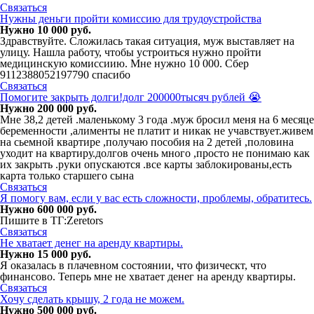
Связаться
Нужны деньги пройти комиссию для трудоустройства
Нужно 10 000 руб.
Здравствуйте. Сложилась такая ситуация, муж выставляет на
улицу. Нашла работу, чтобы устроиться нужно пройти
медицинскую комиссиию. Мне нужно 10 000. Сбер
9112388052197790 спасибо
Связаться
Помогите закрыть долги!долг 200000тысяч рублей 😭
Нужно 200 000 руб.
Мне 38,2 детей .маленькому 3 года .муж бросил меня на 6 месяце
беременности ,алименты не платит и никак не учавствует.живем
на сьемной квартире ,получаю пособия на 2 детей ,половина
уходит на квартиру.долгов очень много ,просто не понимаю как
их закрыть .руки опускаются .все карты заблокированы,есть
карта только старшего сына
Связаться
Я помогу вам, если у вас есть сложности, проблемы, обратитесь.
Нужно 600 000 руб.
Пишите в ТГ:Zeretors
Связаться
Не хватает денег на аренду квартиры.
Нужно 15 000 руб.
Я оказалась в плачевном состоянии, что физическт, что
финансово. Теперь мне не хватает денег на аренду квартиры.
Связаться
Хочу сделать крышу, 2 года не можем.
Нужно 500 000 руб.