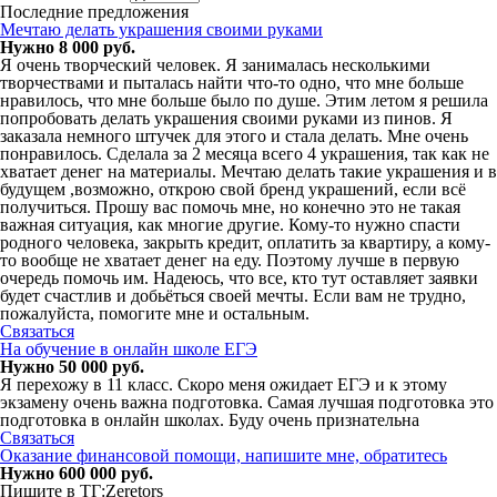
Последние предложения
Мечтаю делать украшения своими руками
Нужно 8 000 руб.
Я очень творческий человек. Я занималась несколькими
творчествами и пыталась найти что-то одно, что мне больше
нравилось, что мне больше было по душе. Этим летом я решила
попробовать делать украшения своими руками из пинов. Я
заказала немного штучек для этого и стала делать. Мне очень
понравилось. Сделала за 2 месяца всего 4 украшения, так как не
хватает денег на материалы. Мечтаю делать такие украшения и в
будущем ,возможно, открою свой бренд украшений, если всё
получиться. Прошу вас помочь мне, но конечно это не такая
важная ситуация, как многие другие. Кому-то нужно спасти
родного человека, закрыть кредит, оплатить за квартиру, а кому-
то вообще не хватает денег на еду. Поэтому лучше в первую
очередь помочь им. Надеюсь, что все, кто тут оставляет заявки
будет счастлив и добьёться своей мечты. Если вам не трудно,
пожалуйста, помогите мне и остальным.
Связаться
На обучение в онлайн школе ЕГЭ
Нужно 50 000 руб.
Я перехожу в 11 класс. Скоро меня ожидает ЕГЭ и к этому
экзамену очень важна подготовка. Самая лучшая подготовка это
подготовка в онлайн школах. Буду очень признательна
Связаться
Оказание финансовой помощи, напишите мне, обратитесь
Нужно 600 000 руб.
Пишите в ТГ:Zeretors