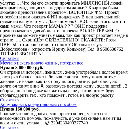
услугах … Что бы его смогли прочитать МИЛЛИОНЫ людей
которые нуждающиеся в недорогом жилье.? Квартира была
любезно предоставлена проектом: ВОЛОНТЁР ФМ. Проект
способен и вам оказать ФИН поддержку В незначительнной
сумме на вашу карту…. Даже помочь С.В.О. если этого захотят
сами мамы. Что говорят МАМА ? ? ? ФИН поддержка
предназначается для абонентов проекта ВОЛОНТЁР ФМ. О
проекте вы можете узнать у мам, так как проект работает везде в
стране ….. CкринШот ОБЯЗАТЕЛЬНО! СКАЖИТЕ: Розы
ЦВЕТЫ это хорошо или это плохо? Обращаться ул.
Добролюбова 4 (спросить Ирину Конькову) Тел. 8 9608638762
ТОЛЬКО ЗВОНИТЬ !
Связаться
Мечтаю начать новую жизнь , потерял все
Нужно 8 000 000 руб.
Оч странная история , женился , жена употребляла долгое время
, потерял бизнес , влез в большие долги , хочу покончить с
жизнью , не знаю как так получилось , бизнес работает , но
долго оч тянут вниз ⬇️, развожусь потерял жену , ждали детей , 2
оборта , не знаю даже как жить дальше , готов потом буду
отблагодарить тех , кто поможет , готов на любую работу
Связаться
Хочу закрыть кредит любым способом
Нужно 160 000 руб.
Родные узнали о долгах, мне просто конец, у кого есть
возможность помочь, пожалуйста, я уже без сильна нам этим
всем и очень устала… 😥 2204230409277749
Связаться