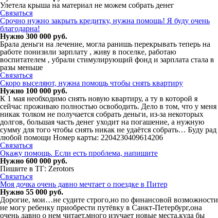
Улетела крыша на материал не можем собрать денег
Связаться
Срочно нужно закрыть кредитку, нужна помощь! Я буду очень
благодарна!
Нужно 300 000 руб.
Брала деньги на лечение, могла ранишь перекрывать теперь на
работе понизили зарплату , живу в поселке, работаю
воспитателем , убрали стимулирующий фонд и зарплата стала в
разы меньше
Связаться
Скоро выселяют, нужна помощь чтобы снять квартиру
Нужно 100 000 руб.
К 1 мая необходимо снять новую квартиру, а ту в которой я
сейчас проживаю полностью освободить. Дело в том, что у меня
никак толком не получается собрать деньги, из-за некоторых
долгов, большая часть денег уходит на погашение, а нужную
сумму для того чтобы снять никак не удаётся собрать… Буду рад
любой помощи Номер карты: 2204230409614206
Связаться
Окажу помощь. Если есть проблема, напишите
Нужно 600 000 руб.
Пишите в ТГ: Zerotors
Связаться
Моя дочка очень давно мечтает о поездке в Питер
Нужно 55 000 руб.
Дорогие, мои…не судите строго,но по финансовой возможности
не могу ребенку приобрести путёвку в Санкт-Петербург,она
очень давно о нем читает,много изучает новые места,куда бы