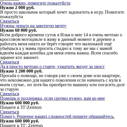
Очень важно, помогите пожалуйста
Нужно 2 000 руб.
Я просто школьник который хочет задонатить в игру. Помогите
пожалуйста
Связаться
Нужны деньги на заветную мечту
Нужно 60 000 руб.
Всем доброго времени суток я Илья и мне 14 я очень мечтаю о
кроссовом мотоцикле я живу в данный момент в деревне а
работать меня никто не берёт говорят что маленький ещё
убьёшься а у мамы просить стыдно к тому же мы с мамой
вдвоём каждая копейка для меня очень важна. Всем спасибо
заранее кто закинет.
Связаться
Да я просто мечтаю о старте, ухватить звезду за хвост
Нужно 1 200 000 руб.
Просьба о помощи, не говоря уже о своем доме или квартире,
что невозможно для нашего поколения если начинать с нуля в
моем случае.. но хотя бы приобрести машину или погасить долг
за старую
Связаться
Помощь и поддержка, если срочно нужно, вам ко мне
Нужно 600 000 руб.
Пишите в ТГ:Zeretors
Связаться
Помогу. Решение ваших сложностей пишите обращайтесь.
Нужно 600 000 руб.
Пишите в ТГ: Zeretors