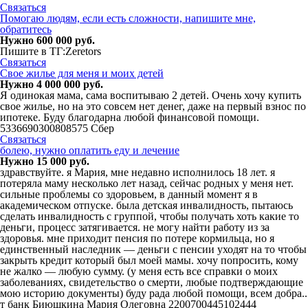
Связаться
Помогаю людям, если есть сложности, напишите мне,
обратитесь
Нужно 600 000 руб.
Пишите в ТГ:Zeretors
Связаться
Свое жилье для меня и моих детей
Нужно 4 000 000 руб.
Я одинокая мама, сама воспитываю 2 детей. Очень хочу купить
свое жилье, но на это совсем нет денег, даже на первый взнос по
ипотеке. Буду благодарна любой финансовой помощи.
5336690300808575 Сбер
Связаться
болею, нужно оплатить еду и лечение
Нужно 15 000 руб.
здравствуйте. я Мария, мне недавно исполнилось 18 лет. я
потеряла маму несколько лет назад, сейчас родных у меня нет.
сильные проблемы со здоровьем, в данный момент я в
академическом отпуске. была детская инвалидность, пытаюсь
сделать инвалидность с группой, чтобы получать хоть какие то
деньги, процесс затягивается. не могу найти работу из за
здоровья. мне приходит пенсия по потере кормильца, но я
единственный наследник — деньги с пенсии уходят на то чтобы
закрыть кредит который был моей мамы. хочу попросить, кому
не жалко — любую сумму. (у меня есть все справки о моих
заболеваниях, свидетельство о смерти, любые подтверждающие
мою историю документы) буду рада любой помощи, всем добра..
т банк Биюшкина Мария Олеговна 2200700445102444