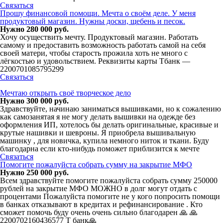
Связаться
Прошу финансовой помощи. Мечта о своём деле. У меня
продуктовый магазин. Нужны доски, щебень и песок.
Нужно 280 000 руб.
Хочу осуществить мечту. Продуктовый магазин. Работать
самому и предоставить возможность работать самой на себя
своей матери, чтобы старость прожила хоть не много с
лёгкостью и удовольствием. Реквизиты карты Тбанк —
2200701085795299
Связаться
Мечтаю открыть своё творческое дело
Нужно 300 000 руб.
Здравствуйте, начинаю заниматься вышивками, но к сожалению
как самозанятая я не могу делать вышивки на одежде без
оформления ИП, хотелось бы делать оригинальные, красивые и
крутые нашивки и шевроны. Я приобрела вышивальную
машинку , для новичка, купила немного ниток и ткани. Буду
благодарна если кто-нибудь поможет приблизится к мечте
Связаться
Помогите пожалуйста собрать сумму на закрытие МФО
Нужно 250 000 руб.
Всем здравствуйте помогите пожалуйста собрать сумму 250000
рублей на закрытие МФО МОЖНО в долг могут отдать с
процентами Пожалуйста помогите не у кого попросить помощи
в банках отказывают в кредитах и рефинансирование . Кто
сможет помочь буду очень очень сильно благодарен 🙏 🙏
2200702160436577 Т банк🙏