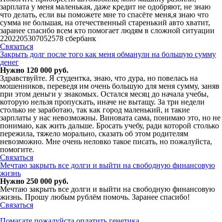
зарплата у меня маленькая, даже кредит не одобряют, не знаю
что делать, если вы поможете мне то спасёте меня,я знаю что
сумма не большая, на отечественный старенький авто хватит,
заранее спасибо всем кто помогает людям в сложной ситуации
2202205307052578 сбербанк
Связаться
Закрыть долг после того как меня обманули на большую сумму
денег
Нужно 120 000 руб.
Здравствуйте. Я студентка, знаю, что дура, но повелась на
мошенников, переведя им очень большую для меня сумму, заняв
при этом деньги у знакомых. Остался месяц до начала учебы,
которую нельзя пропускать, иначе не вытащу. За три недели
столько не заработаю, так как город маленький, и такие
зарплаты у нас невозможны. Виновата сама, понимаю это, но не
понимаю, как жить дальше. Бросать учебу, ради которой столько
пережила, тяжело морально, сказать об этом родителям
невозможно. Мне очень неловко такое писать, но пожалуйста,
помогите.
Связаться
Мечтаю закрыть все долги и выйти на свободную финансовую
жизнь
Нужно 250 000 руб.
Мечтаю закрыть все долги и выйти на свободную финансовую
жизнь. Прошу любым рублём помочь. Заранее спасибо!
Связаться
Помагате пожалуйста оплатить генетика.