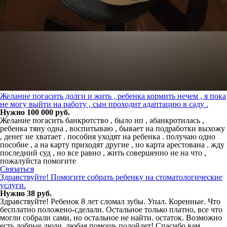
Желание погасить долги и жить , ребенка кормить нечем , я пока
не могу выйти на работу , сын проходит адаптацию в саду .
Нужно 100 000 руб.
Желание погасить банкротство , было ип , абанкротилась ,
ребенка тяну одна , воспитываю , бывает на подработки выхожу
, денег не хватает . пособия уходят на ребенка . получаю одно
пособие , а на карту приходят другие , но карта арестована . жду
последний суд , но все равно , жить совершенно не на что ,
пожалуйста помогите
Связаться
Здравствуйте! Помогите собрать ребенку на стоматологические
услуги.
Нужно 38 руб.
Здравствуйте! Ребенок 8 лет сломал зубы. Упал. Коренные. Что
бесплатно положено-сделали. Остальное только платно, все что
могли собрали сами, но остальное не найти. остаток. Возможно
есть добрые люди, любая помощь подойдет! Спасибо вам