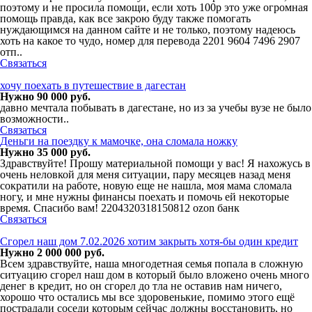
поэтому и не просила помощи, если хоть 100р это уже огромная
помощь правда, как все закрою буду также помогать
нуждающимся на данном сайте и не только, поэтому надеюсь
хоть на какое то чудо, номер для перевода 2201 9604 7496 2907
отп..
Связаться
хочу поехать в путешествие в дагестан
Нужно 90 000 руб.
давно мечтала побывать в дагестане, но из за учебы вузе не было
возможности..
Связаться
Деньги на поездку к мамочке, она сломала ножку
Нужно 35 000 руб.
Здравствуйте! Прошу материальной помощи у вас! Я нахожусь в
очень неловкой для меня ситуации, пару месяцев назад меня
сократили на работе, новую еще не нашла, моя мама сломала
ногу, и мне нужны финансы поехать и помочь ей некоторые
время. Спасибо вам! 2204320318150812 ozon банк
Связаться
Сгорел наш дом 7.02.2026 хотим закрыть хотя-бы один кредит
Нужно 2 000 000 руб.
Всем здравствуйте, наша многодетная семья попала в сложную
ситуацию сгорел наш дом в который было вложено очень много
денег в кредит, но он сгорел до тла не оставив нам ничего,
хорошо что остались мы все здоровенькие, помимо этого ещё
пострадали соседи которым сейчас должны восстановить, но