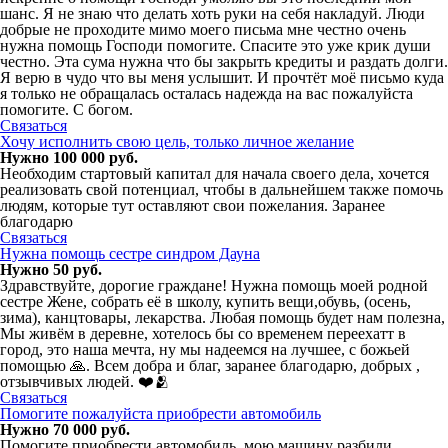
шанс. Я не знаю что делать хоть руки на себя накладуй. Люди
добрые не проходите мимо моего письма мне честно очень
нужна помощь Господи помогите. Спасите это уже крик души
честно. Эта сума нужна что бы закрыть кредиты и раздать долги.
Я верю в чудо что вы меня услышит. И прочтёт моё письмо куда
я только не обращалась осталась надежда на вас пожалуйста
помогите. С богом.
Связаться
Хочу исполнить свою цель, только личное желание
Нужно 100 000 руб.
Необходим стартовый капитал для начала своего дела, хочется
реализовать свой потенциал, чтобы в дальнейшем также помочь
людям, которые тут оставляют свои пожелания. Заранее
благодарю
Связаться
Нужна помощь сестре синдром Дауна
Нужно 50 руб.
Здравствуйте, дорогие граждане! Нужна помощь моей родной
сестре Жене, собрать её в школу, купить вещи,обувь, (осень,
зима), канцтовары, лекарства. Любая помощь будет нам полезна,
Мы живём в деревне, хотелось бы со временем переехатт в
город, это наша мечта, ну мы надеемся на лучшее, с божьей
помощью 🙏. Всем добра и благ, заранее благодарю, добрых ,
отзывчивых людей. ❤️🫂
Связаться
Помогите пожалуйста приобрести автомобиль
Нужно 70 000 руб.
Помогите приобрести автомобиль, мою машину разбили,