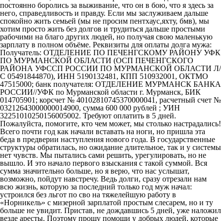
постоянно боролись за выживание, что он в бою, что я здесь за
него, справедливость и правду. Если мы заслуживаем дальше
спокойно жить семьей (мы не просим пентхаус,яхту, бмв), мы
хотим просто жить без долгов и трудиться дальше простыми
рабочими на благо других людей, но получая свою маленькую
зарплату в полном объёме. Реквизиты для оплаты долга мужа:
Получатель: ОТДЕЛЕНИЕ ПО ПЕЧЕНГСКОМУ РАЙОНУ УФК
ПО МУРМАНСКОЙ ОБЛАСТИ (ОСП ПЕЧЕНГСКОГО
РАЙОНА УФССП РОССИИ ПО МУРМАНСКОЙ ОБЛАСТИ Л/
С 05491844870), ИНН 5190132481, КПП 510932001, ОКТМО
47515000; банк получателя: ОТДЕЛЕНИЕ МУРМАНСК БАНКА
РОССИИ//УФК по Мурманской области г. Мурманск, БИК
014705901; корсчет № 40102810745370000041, расчетный счет №
03212643000000014900, сумма 600 000 рублей ; УИН
32251010250156005002. Требуют оплатить в 5 дней.
Пожалуйста, помогите, кто чем может, мы столько настрадались!
Всего почти год как начали вставать на ноги, но пришла эта
беда в предверии наступления нового года. В государственные
структуры обратилась, но ожидание длительное, так и у системы
нет чувств. Мы пытались сами решить, урегулировать, но не
вышло. И это начало первого взыскания с такой суммой. Вся
сумма значительно больше, но я верю, что нас услышат,
возможно, пойдут навстречу. Ведь долги, сразу отрезали нам
всю жизнь, которую за последний только год муж начал:
устроился без льгот по сво на тяжелейшую работу в
«Норникель» с мизерной зарплатой простым слесарем, но и ту
больше не увидит. Пристав, не дождавшись 5 дней, уже наложил
везде аресты. Поэтому прошу помощи у добрых людей, которые