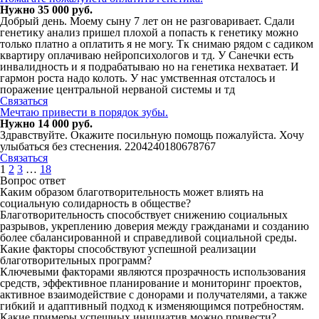
Нужно 35 000 руб.
Добрый день. Моему сыну 7 лет он не разговаривает. Сдали
генетику анализ пришел плохой а попасть к генетику можно
только платно а оплатить я не могу. Тк снимаю рядом с садиком
квартиру оплачиваю нейропсихологов и тд. У Санечки есть
инвалидность и я подрабатываю но на генетика нехватает. И
гармон роста надо колоть. У нас умственная отсталось и
поражение центральной нерваной системы и тд
Связаться
Мечтаю привести в порядок зубы.
Нужно 14 000 руб.
Здравствуйте. Окажите посильную помощь пожалуйста. Хочу
улыбаться без стеснения. 2204240180678767
Связаться
1
2
3
…
18
Вопрос ответ
Каким образом благотворительность может влиять на
социальную солидарность в обществе?
Благотворительность способствует снижению социальных
разрывов, укреплению доверия между гражданами и созданию
более сбалансированной и справедливой социальной среды.
Какие факторы способствуют успешной реализации
благотворительных программ?
Ключевыми факторами являются прозрачность использования
средств, эффективное планирование и мониторинг проектов,
активное взаимодействие с донорами и получателями, а также
гибкий и адаптивный подход к изменяющимся потребностям.
Какие примеры успешных инициатив можно привести?