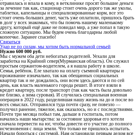
отравилась и впала в кому, в ветклинике просят большие деньги
за лечение так как, стационар стоит очень дорого так же уколы,
таблетки, капельницы и специализированные корм, все это
стоит очень больших денег, часть уже оплатили, пришлось брать
в долг у всех знакомых, что бы помочь нашему маленькому
другу, который ещё даже не повидал мир, а уже попал в такую
сложную ситуацию. Мы будем очень благодарны любой
копеечке. Заранее спасибо!
Связаться
Удар не по силам, мы хотим быть нормальной семьей
Нужно 600 000 руб.
Мы с мужем оба дети небогатых родителей. Уехали для
заработка на Крайний север(Мурманская область). Он служил
простым сержантом-водителем, а я нашла работу в школе.
Семья, ребёнок. Еле хватало на оплату съемной квартиры и
проживание изначально, так как обещанных социальных
квартир так и не дождались, они всем здесь даются и по сей
день, как власть маленького города решит. В итоге взяли в
кредит квартиру, после транспорт (так как часть была довольно
не близко, а зима суровая). И случилась специальная военная
операция в 2022 году, разделившая нашу жизнь на до и после во
всех смыслах. Отправился туда почти сразу, не повезло —
получил ранение, тяжелое, как оказалось, но и с последствиями.
Почти три месяца побыл там, дальше в госпиталь, потом
начались наши мытарства: за состояние здоровья его хотели
сначала перевести на юг, чтобы довести его участие до полного
исчезновения с лица земли. Что только не пришлось испытать.
Начали бороться с системой. Нам остановили первым делом все