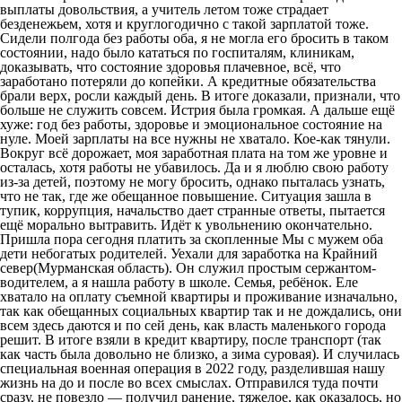
выплаты довольствия, а учитель летом тоже страдает
безденежьем, хотя и круглогодично с такой зарплатой тоже.
Сидели полгода без работы оба, я не могла его бросить в таком
состоянии, надо было кататься по госпиталям, клиникам,
доказывать, что состояние здоровья плачевное, всё, что
заработано потеряли до копейки. А кредитные обязательства
брали верх, росли каждый день. В итоге доказали, признали, что
больше не служить совсем. Истрия была громкая. А дальше ещё
хуже: год без работы, здоровье и эмоциональное состояние на
нуле. Моей зарплаты на все нужны не хватало. Кое-как тянули.
Вокруг всё дорожает, моя заработная плата на том же уровне и
осталась, хотя работы не убавилось. Да и я люблю свою работу
из-за детей, поэтому не могу бросить, однако пыталась узнать,
что не так, где же обещанное повышение. Ситуация зашла в
тупик, коррупция, начальство дает странные ответы, пытается
ещё морально вытравить. Идёт к увольнению окончательно.
Пришла пора сегодня платить за скопленные Мы с мужем оба
дети небогатых родителей. Уехали для заработка на Крайний
север(Мурманская область). Он служил простым сержантом-
водителем, а я нашла работу в школе. Семья, ребёнок. Еле
хватало на оплату съемной квартиры и проживание изначально,
так как обещанных социальных квартир так и не дождались, они
всем здесь даются и по сей день, как власть маленького города
решит. В итоге взяли в кредит квартиру, после транспорт (так
как часть была довольно не близко, а зима суровая). И случилась
специальная военная операция в 2022 году, разделившая нашу
жизнь на до и после во всех смыслах. Отправился туда почти
сразу, не повезло — получил ранение, тяжелое, как оказалось, но