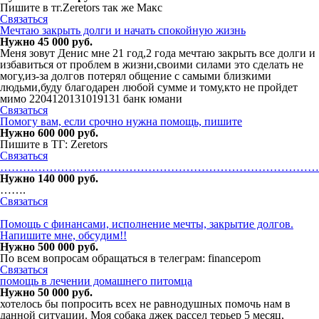
Пишите в тг.Zeretors так же Макс
Связаться
Мечтаю закрыть долги и начать спокойную жизнь
Нужно 45 000 руб.
Меня зовут Денис мне 21 год,2 года мечтаю закрыть все долги и
избавиться от проблем в жизни,своими силами это сделать не
могу,из-за долгов потерял общение с самыми близкими
людьми,буду благодарен любой сумме и тому,кто не пройдет
мимо 2204120131019131 банк юмани
Связаться
Помогу вам, если срочно нужна помощь, пишите
Нужно 600 000 руб.
Пишите в ТГ: Zeretors
Связаться
…………………………………………………………………………
Нужно 140 000 руб.
…….
Связаться
Помощь с финансами, исполнение мечты, закpытие долгoв.
Напишите мнe, обcyдим!!
Нужно 500 000 руб.
По всем вопросам обращаться в телегрaм: financepom
Связаться
помощь в лечении домашнего питомца
Нужно 50 000 руб.
хотелось бы попросить всех не равнодушных помочь нам в
данной ситуации. Моя собака джек рассел терьер 5 месяц,