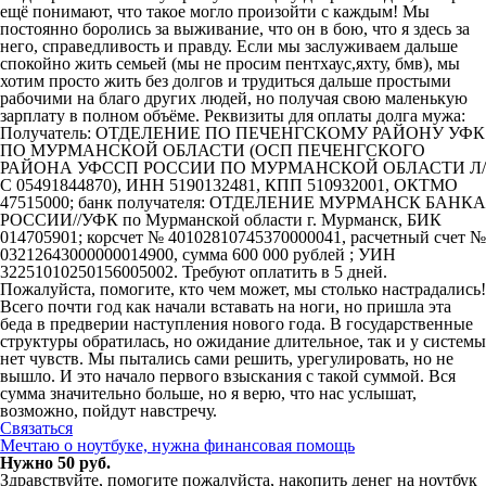
ещё понимают, что такое могло произойти с каждым! Мы
постоянно боролись за выживание, что он в бою, что я здесь за
него, справедливость и правду. Если мы заслуживаем дальше
спокойно жить семьей (мы не просим пентхаус,яхту, бмв), мы
хотим просто жить без долгов и трудиться дальше простыми
рабочими на благо других людей, но получая свою маленькую
зарплату в полном объёме. Реквизиты для оплаты долга мужа:
Получатель: ОТДЕЛЕНИЕ ПО ПЕЧЕНГСКОМУ РАЙОНУ УФК
ПО МУРМАНСКОЙ ОБЛАСТИ (ОСП ПЕЧЕНГСКОГО
РАЙОНА УФССП РОССИИ ПО МУРМАНСКОЙ ОБЛАСТИ Л/
С 05491844870), ИНН 5190132481, КПП 510932001, ОКТМО
47515000; банк получателя: ОТДЕЛЕНИЕ МУРМАНСК БАНКА
РОССИИ//УФК по Мурманской области г. Мурманск, БИК
014705901; корсчет № 40102810745370000041, расчетный счет №
03212643000000014900, сумма 600 000 рублей ; УИН
32251010250156005002. Требуют оплатить в 5 дней.
Пожалуйста, помогите, кто чем может, мы столько настрадались!
Всего почти год как начали вставать на ноги, но пришла эта
беда в предверии наступления нового года. В государственные
структуры обратилась, но ожидание длительное, так и у системы
нет чувств. Мы пытались сами решить, урегулировать, но не
вышло. И это начало первого взыскания с такой суммой. Вся
сумма значительно больше, но я верю, что нас услышат,
возможно, пойдут навстречу.
Связаться
Мечтаю о ноутбуке, нужна финансовая помощь
Нужно 50 руб.
Здравствуйте, помогите пожалуйста, накопить денег на ноутбук