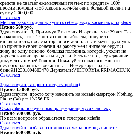
средств не хватает ежемесячный платёж по кредитам 100т+
просим помощи чтоб закрыть хотя-бы один большой кредит на
сумму 2,000,000
Связаться
Мечтаю закрыть долги, купить себе одежду, косметику, парфюм
Нужно 500 руб.
Здравствуйте! Я, Примачук Виктория Игоревна, мне 29 лет. Так
сложилось, что в 12 лет я сильно заболела, получила
инвалидность, после который все мои планы и мечты рухнули.
По причине своей болезни на работу меня нигде не берут Я
живу на одну пенсию, большая половина, которой, уходит на
дорогостоящие препараты и долги. Есть все потдверждающие
документы о моей болезни. Пожалуйста помогите мне хоть
немного наладить свою жизнь 🙏 Номер карты альфа
банк:9112381004683470 Держатель:VIKTORYIA PRIMACHUK
Связаться
Здравствуйте, я просто хочу смартфон)
Нужно 35 000 руб.
Здравствуйте, просто хочу накопить на новый смартфон Nothing
Phone (3a) pro 12/256 ГБ
Связаться
Окажу финансовую помощь нуждающемуся человeкy
Нужно 500 000 руб.
По всем вопросам обращаться в телегрaм: xelafin
Связаться
Здравствуйте, избавлю от долгов нужна помощь пишите
Нужно 600 000 руб.