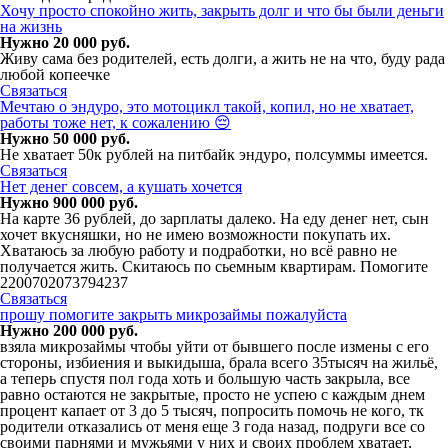
Хочу просто спокойно жить, закрыть долг и что бы были деньги
на жизнь
Нужно 20 000 руб.
Живу сама без родителей, есть долги, а жить не на что, буду рада
любой копеечке
Связаться
Мечтаю о эндуро, это мотоцикл такой, копил, но не хватает,
работы тоже нет, к сожалению 😔
Нужно 50 000 руб.
Не хватает 50к рублей на питбайк эндуро, полсуммы имеется.
Связаться
Нет денег совсем, а кушать хочется
Нужно 900 000 руб.
На карте 36 рублей, до зарплаты далеко. На еду денег нет, сын
хочет вкусняшки, но не имею возможности покупать их.
Хватаюсь за любую работу и подработки, но всё равно не
получается жить. Скитаюсь по сьемным квартирам. Помогите
2200702073794237
Связаться
прошу помогите закрыть микрозаймы пожалуйста
Нужно 200 000 руб.
взяла микрозаймы чтобы уйти от бывшего после измены с его
стороны, избиения и выкидыша, брала всего 35тысяч на жильë,
а теперь спустя пол года хоть и большую часть закрыла, все
равно остаются не закрытые, просто не успею с каждым днем
процент капает от 3 до 5 тысяч, попросить помочь не кого, тк
родители отказались от меня еще 3 года назад, подруги все со
своими парнями и мужьями у них и своих проблем хватает,