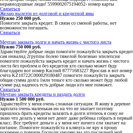
неравнодушные люди! 5599002075194052- номер карты
Связаться
Желаю вылезти из долговой и кредитной ямы
Нужно 250 000 руб.
Помогите закрыть кредит. В связи со сменой работы, нет
возможности погашать.
Связаться
Мечтаю закрыть долги и начать жизнь с чистого листа
Нужно 750 000 руб.
Здравствуйте добрые люди помогите пожалуйста закрыть кредит
сам инвалид 2группы болею тяжелой болезнью эпилепсия
помогите пожалуйста закрыть кредит и начать жизнь с чистого
листа без проблем и без кредитов кто сколько может буду
благодарен вот номер Каспий 87771683227 Ярослав и вот номер
счёта KZ10722C000029180487 помогите пожалуйста закрыть
общая сумма долга 1млн теньге кто сколько может буду любой
сумме рад надеюсь есть добрые люди кто мне поможет.
Связаться
Мечтаю закрыть кредиты и раздать долги
Нужно 1 500 000 руб.
Здравствуйте у меня очень сложная ситуация. Я живу в деревне
зарплата очень маленькая ни на что не хватает поэтому
пришлось брать кредиты залазить в долги итепеоь я сижу не
знаю что делать у меня нет денег даже ребёнка собрать в первый
класс. Все требуют деньги а у меня нет ничего ели хватает на
питание. Помогите пожалуйста я клянусь не вру я прошу
искренне о помощи Господи умоляю вы это последний мой