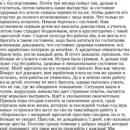
и с последствиями. Почти три месяца побыл там, дальше в
госпиталь, потом начались наши мытарства: за состояние
здоровья его хотели сначала перевести на юг, чтобы довести его
участие до полного исчезновения с лица земли. Что только не
пришлось испытать. Начали бороться с системой. Нам
остановили первым делом все выплаты довольствия, а учитель
летом тоже страдает безденежьем, хотя и круглогодично с такой
зарплатой тоже. Сидели полгода без работы оба, я не могла его
бросить в таком состоянии, надо было кататься по госпиталям,
клиникам, доказывать, что состояние здоровья плачевное, всё,
что заработано потеряли до копейки. А кредитные обязательства
брали верх, росли каждый день. В итоге доказали, признали, что
больше не служить совсем. Истрия была громкая. А дальше ещё
хуже: год без работы, здоровье и эмоциональное состояние на
нуле. Моей зарплаты на все нужны не хватало. Кое-как тянули.
Вокруг всё дорожает, моя заработная плата на том же уровне и
осталась, хотя работы не убавилось. Да и я люблю свою работу
из-за детей, поэтому не могу бросить, однако пыталась узнать,
что не так, где же обещанное повышение. Ситуация зашла в
тупик, коррупция, начальство дает странные ответы, пытается
ещё морально вытравить. Идёт к увольнению окончательно.
Пришла пора сегодня платить за скопленные долги, сразу
отрезали нам всю жизнь, которую за последний только год муж
начал: устроился без льгот по сво на тяжелейшую работу в
«Норникель» с мизерной зарплатой простым слесарем, но и ту
больше не увидит. Пристав, не дождавшись 5 дней, уже наложил
везде аресты. Поэтому прошу помощи у добрых людей, которые
ещё понимают, что такое могло произойти с каждым! Мы