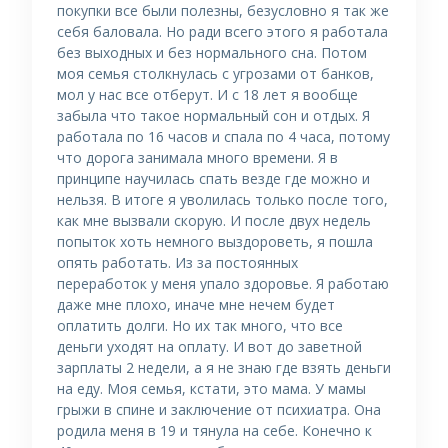
покупки все были полезны, безусловно я так же
себя баловала. Но ради всего этого я работала
без выходных и без нормального сна. Потом
моя семья столкнулась с угрозами от банков,
мол у нас все отберут. И с 18 лет я вообще
забыла что такое нормальный сон и отдых. Я
работала по 16 часов и спала по 4 часа, потому
что дорога занимала много времени. Я в
принципе научилась спать везде где можно и
нельзя. В итоге я уволилась только после того,
как мне вызвали скорую. И после двух недель
попыток хоть немного выздороветь, я пошла
опять работать. Из за постоянных
переработок у меня упало здоровье. Я работаю
даже мне плохо, иначе мне нечем будет
оплатить долги. Но их так много, что все
деньги уходят на оплату. И вот до заветной
зарплаты 2 недели, а я не знаю где взять деньги
на еду. Моя семья, кстати, это мама. У мамы
грыжи в спине и заключение от психиатра. Она
родила меня в 19 и тянула на себе. Конечно к