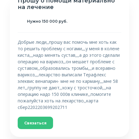
Прошу о помощи материально
на лечение
Нужно 150 000 руб.
Добрые люди,,прошу вас помочь мне хоть как
то решить проблему с ногами,,,у меня в колене
киста,,,надо менять сустав,,,а до этого сделали
операцию на варикоз,,он мешает проблеме с
суставом,,образовались тромбы,,,и всеравно
варикоз,,,лекарство выписали Терафлекс
элеквис венапарин- мне не по карману,,,мне 58
лет,,группу не дают,,хожу с тросточкой,,,на
операцию надо 150 000в клинике,,помогите
пожалуйста хоть на лекарство,,карта
сбер2202203699202711
Связаться