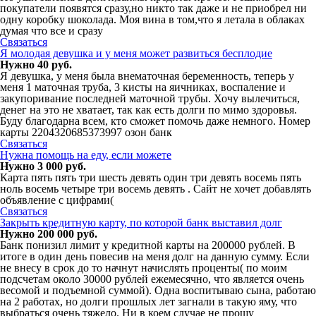
покупатели появятся сразу,но никто так даже и не приобрел ни
одну коробку шоколада. Моя вина в том,что я летала в облаках
думая что все и сразу
Связаться
Я молодая девушка и у меня может развиться бесплодие
Нужно 40 руб.
Я девушка, у меня была внематочная беременность, теперь у
меня 1 маточная труба, 3 кисты на яичниках, воспаление и
закупоривание последней маточной трубы. Хочу вылечиться,
денег на это не хватает, так как есть долги по мимо здоровья.
Буду благодарна всем, кто сможет помочь даже немного. Номер
карты 2204320685373997 озон банк
Связаться
Нужна помощь на еду, если можете
Нужно 3 000 руб.
Карта пять пять три шесть девять один три девять восемь пять
ноль восемь четыре три восемь девять . Сайт не хочет добавлять
объявление с цифрами(
Связаться
Закрыть кредитную карту, по которой банк выставил долг
Нужно 200 000 руб.
Банк понизил лимит у кредитной карты на 200000 рублей. В
итоге в один день повесив на меня долг на данную сумму. Если
не внесу в срок до то начнут начислять проценты( по моим
подсчетам около 30000 рублей ежемесячно, что является очень
весомой и подъемной суммой). Одна воспитываю сына, работаю
на 2 работах, но долги прошлых лет загнали в такую яму, что
выбраться очень тяжело. Ни в коем случае не прошу