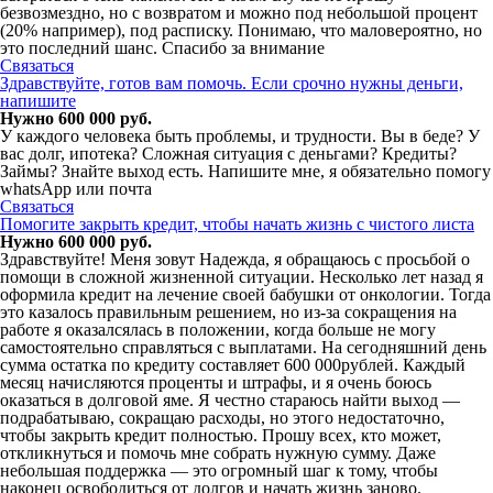
безвозмездно, но с возвратом и можно под небольшой процент
(20% например), под расписку. Понимаю, что маловероятно, но
это последний шанс. Спасибо за внимание
Связаться
Здравствуйте, готов вам помочь. Если срочно нужны деньги,
напишите
Нужно 600 000 руб.
У каждого человека быть проблемы, и трудности. Вы в беде? У
вас долг, ипотека? Сложная ситуация с деньгами? Кредиты?
Займы? Знайте выход есть. Напишите мне, я обязательно помогу
whatsApp или почта
Связаться
Помогите закрыть кредит, чтобы начать жизнь с чистого листа
Нужно 600 000 руб.
Здравствуйте! Меня зовут Надежда, я обращаюсь с просьбой о
помощи в сложной жизненной ситуации. Несколько лет назад я
оформила кредит на лечение своей бабушки от онкологии. Тогда
это казалось правильным решением, но из-за сокращения на
работе я оказалсялась в положении, когда больше не могу
самостоятельно справляться с выплатами. На сегодняшний день
сумма остатка по кредиту составляет 600 000рублей. Каждый
месяц начисляются проценты и штрафы, и я очень боюсь
оказаться в долговой яме. Я честно стараюсь найти выход —
подрабатываю, сокращаю расходы, но этого недостаточно,
чтобы закрыть кредит полностью. Прошу всех, кто может,
откликнуться и помочь мне собрать нужную сумму. Даже
небольшая поддержка — это огромный шаг к тому, чтобы
наконец освободиться от долгов и начать жизнь заново.