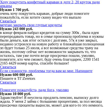
Хочу покрутить конфетный караван в доте 2, 20 круток ради
арканы
Нужно 1 700 руб.
очень хочу покрутить караван, добрые люди помогите
пожалуйста, если хотите скину видео что выпало
Связаться
мечтаю закрыть свои глупые кредиты
Нужно 243 000 руб.
в конце февраля набрал кредитов на сумму 300к , была идея
перепродавать товар, но в семье произошла проблема и нужны
были деньги, как итог остался с долгами, 57к я уже закрыл,
недавно устроился на новую работу и ближайшая полноценная
зп будет только 25 июля, а все возможные средства трачу на
жизнь, поэтому сейчас нет возможности закрывать то, что
осталось, там уже почти везде просрочки пошли, умоляю,
помогите, кто чем сможет, буду очень благодарен, 2200 1541
2165 4429 номер карты, спасибо большое!
Связаться
Если сложности, проблемы тогда вам ко мне. Напишите
Нужно 600 000 руб.
Пишите в ТГ:Zeretors
Связаться
Помогите пожалуйста, ради бога, умоляю
Нужно 10 000 руб.
Здравствуйте! Я неуспела продлить пенсию, выписку долго
ждала. У меня 2 займа с большими процентами, за пол месяца
просрочки проценты выросли, может для кого-то это немного,