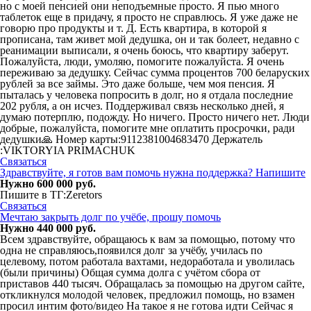
но с моей пенсией они неподъемные просто. Я пью много
таблеток еще в придачу, я просто не справлюсь. Я уже даже не
говорю про продукты и т. Д. Есть квартира, в которой я
прописана, там живет мой дедушка, он и так болеет, недавно с
реанимации выписали, я очень боюсь, что квартиру заберут.
Пожалуйста, люди, умоляю, помогите пожалуйста. Я очень
переживаю за дедушку. Сейчас сумма процентов 700 беларуских
рублей за все займы. Это даже больше, чем моя пенсия. Я
пыталась у человека попросить в долг, но я отдала последние
202 рубля, а он исчез. Поддерживал связь несколько дней, я
думаю потерплю, подожду. Но ничего. Просто ничего нет. Люди
добрые, пожалуйста, помогите мне оплатить просрочки, ради
дедушки🙏 Номер карты:9112381004683470 Держатель
:VIKTORYIA PRIMACHUK
Связаться
Здравствуйте, я готов вам помочь нужна поддержка? Напишите
Нужно 600 000 руб.
Пишите в ТГ:Zeretors
Связаться
Мечтаю закрыть долг по учёбе, прошу помочь
Нужно 440 000 руб.
Всем здравствуйте, обращаюсь к вам за помощью, потому что
одна не справляюсь,появился долг за учёбу, училась по
целевому, потом работала вахтами, недоработала и уволилась
(были причины) Общая сумма долга с учётом сбора от
приставов 440 тысяч. Обращалась за помощью на другом сайте,
откликнулся молодой человек, предложил помощь, но взамен
просил интим фото/видео На такое я не готова идти Сейчас я