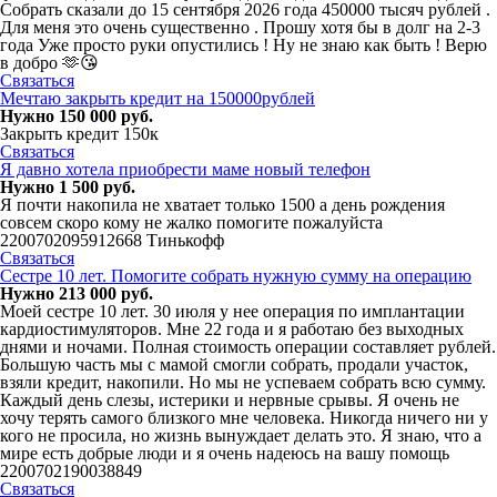
Собрать сказали до 15 сентября 2026 года 450000 тысяч рублей .
Для меня это очень существенно . Прошу хотя бы в долг на 2-3
года Уже просто руки опустились ! Ну не знаю как быть ! Верю
в добро 🫶😘
Связаться
Мечтаю закрыть кредит на 150000рублей
Нужно 150 000 руб.
Закрыть кредит 150к
Связаться
Я давно хотела приобрести маме новый телефон
Нужно 1 500 руб.
Я почти накопила не хватает только 1500 а день рождения
совсем скоро кому не жалко помогите пожалуйста
2200702095912668 Тинькофф
Связаться
Сестре 10 лет. Помогите собрать нужную сумму на операцию
Нужно 213 000 руб.
Моей сестре 10 лет. 30 июля у нее операция по имплантации
кардиостимуляторов. Мне 22 года и я работаю без выходных
днями и ночами. Полная стоимость операции составляет рублей.
Большую часть мы с мамой смогли собрать, продали участок,
взяли кредит, накопили. Но мы не успеваем собрать всю сумму.
Каждый день слезы, истерики и нервные срывы. Я очень не
хочу терять самого близкого мне человека. Никогда ничего ни у
кого не просила, но жизнь вынуждает делать это. Я знаю, что а
мире есть добрые люди и я очень надеюсь на вашу помощь
2200702190038849
Связаться