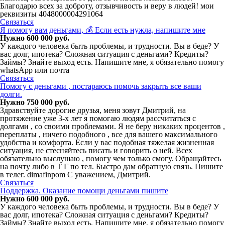
Благодарю всех за доброту, отзывчивость и веру в людей! мои
реквизиты 4048000004291064
Связаться
Я помогу вам деньгами, 💰 Если есть нужла, напишите мне
Нужно 600 000 руб.
У каждого человека быть проблемы, и трудности. Вы в беде? У
вас долг, ипотека? Сложная ситуация с деньгами? Кредиты?
Займы? Знайте выход есть. Напишите мне, я обязательно помогу
whatsApp или почта
Связаться
Помогу с деньгами , постараюсь помочь закрыть все ваши
долги.
Нужно 750 000 руб.
Здравствуйте дорогие друзья, меня зовут Дмитрий, на
протяжение уже 3-х лет я помогаю людям рассчитаться с
долгами , со своими проблемами. Я не беру никаких процентов ,
переплаты , ничего подобного , все для вашего максимального
удобства и комфорта. Если у вас подобная тяжелая жизненная
ситуация, не стесняйтесь писать и говорить о ней. Всех
обязательно выслушаю , помогу чем только смогу. Обращайтесь
на почту либо в Т Г по тел. Быстро дам обратную связь. Пишите
в телег. dimafinpom С уважением, Дмитрий.
Связаться
Поддержка. Оказание помощи деньгами пишите
Нужно 600 000 руб.
У каждого человека быть проблемы, и трудности. Вы в беде? У
вас долг, ипотека? Сложная ситуация с деньгами? Кредиты?
Займы? Знайте выход есть. Напишите мне, я обязательно помогу