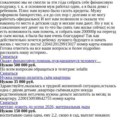
сожалению мы не смогли за эти года собрать себе финансовую
подушку, т. к. в основном муж работал один, а я была дома с
ребенком. Плюс нам нужно было гасить кредиты. Мужу
оформили банкротство, а я до сих пор с долгами и не могу
работать официально( И вот нам позвонили и сказали что
наконец-то место в детском саду в москве нам дают. Но у нас к
сожалению нет денег на то что бы снять там жилье сейчас( если
есть возможность нам помочь, и собрать нам 200000р на переезд
и сьем жилья, я была бы вам очень благодарна! Так как
действительно хочется ребенку лучшего будущего и начать
жизнь с чистого листа! 2204120129915027 номер карты юмани
Готова ответить на все ваши вопросы и более подробно
рассказать нашу историю..
Связаться
Окажу финансовую помощь нуждaющeмуcя челoвeкy…
Нужно 500 000 руб.
По всем вопросам обращаться в телегрaм: xelafin
Связаться
Нужна помощ оплатить съём квартиры
Нужно 35 000 руб.
Здравствуйте,оказалась в трудной жизненной ситуации,осталась
одна с двумя детьми ,квартира съёмная,идти некуда
родственников нет,очень нужны деньги заплатить за месяц за
квартиру. 2200150938642755 номер карты
Связаться
мечтаю дожить до осени 2026, материальная дыра
Нужно 150 000 руб.
воспитываю сына одна, ему 2,2. скоро в сад, выплат никаких