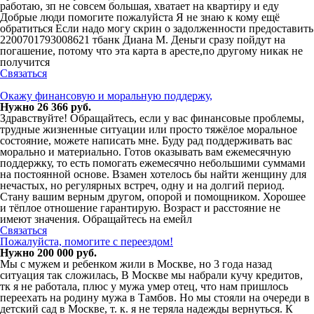
работаю, зп не совсем большая, хватает на квартиру и еду
Добрые люди помогите пожалуйста Я не знаю к кому ещё
обратиться Если надо могу скрин о задолженности предоставить
2200701793008621 тбанк Диана М. Деньги сразу пойдут на
погашение, потому что эта карта в аресте,по другому никак не
получится
Связаться
Окажу финансовую и моральную поддержу,
Нужно 26 366 руб.
Здравствуйте! Обращайтесь, если у вас финансовые проблемы,
трудные жизненные ситуации или просто тяжёлое моральное
состояние, можете написать мне. Буду рад поддерживать вас
морально и материально. Готов оказывать вам ежемесячную
поддержку, то есть помогать ежемесячно небольшими суммами
на постоянной основе. Взамен хотелось бы найти женщину для
нечастых, но регулярных встреч, одну и на долгий период.
Стану вашим верным другом, опорой и помощником. Хорошее
и тёплое отношение гарантирую. Возраст и расстояние не
имеют значения. Обращайтесь на емейл
Связаться
Пожалуйста, помогите с переездом!
Нужно 200 000 руб.
Мы с мужем и ребенком жили в Москве, но 3 года назад
ситуация так сложилась, В Москве мы набрали кучу кредитов,
тк я не работала, плюс у мужа умер отец, что нам пришлось
переехать на родину мужа в Тамбов. Но мы стояли на очереди в
детский сад в Москве, т. к. я не теряла надежды вернуться. К