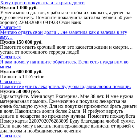
Хочу просто покушать, и закрыть долги
Нужно 1 000 руб.
У меня много долгов, я работаю чтобы их закрыть, а денег на
еду совсем нету. Помогите пожалуйста хотя-бы рублей 50 уже
хорошо) 2204320401091923 Озон Банк
Связаться
Мечтаю отдать свои долги …не заметила как я залезла в эту
яму…
Нужно 150 000 руб.
Помогите отдать срочный долг это касается жизни и смерти…
устала от постоянного террора людей
Связаться
Я вам помогу напишите обратитесь. Если есть нужда впм ко
мнем
Нужно 600 000 руб.
Пишите в ТГ:Zeretors
Связаться
Помогите купить лекарства. Буду благодарна любой помощи.
Нужно 50 000 руб.
Здравствуйте. Меня зовут Екатерина. Мне 38 лет. И мне нужна
материальная помощь. Ежемесячно я покупаю лекарства на
очень большую сумму. Для их покупки приходится брать деньги
в долг. Накопились долги более 2 млн. И требуют вернуть
деньги и лекарства по прежнему нужны. Помогите пожалуйста
Номер карты 2200702076283899 Буду благодарна любой сумме.
Если надо могу выслать подтверждающие выписки от врачей с
диагнозом и необходимостью лечения
Связаться