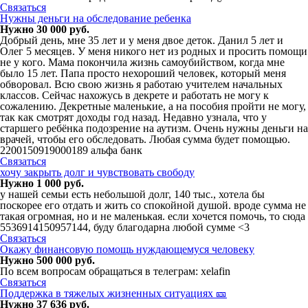
Связаться
Нужны деньги на обследование ребенка
Нужно 30 000 руб.
Добрый день, мне 35 лет и у меня двое деток. Данил 5 лет и
Олег 5 месяцев. У меня никого нет из родных и просить помощи
не у кого. Мама покончила жизнь самоубийством, когда мне
было 15 лет. Папа просто нехороший человек, который меня
обворовал. Всю свою жизнь я работаю учителем начальных
классов. Сейчас нахожусь в декрете и работать не могу к
сожалению. Декретные маленькие, а на пособия пройти не могу,
так как смотрят доходы год назад. Недавно узнала, что у
старшего ребёнка подозрение на аутизм. Очень нужны деньги на
врачей, чтобы его обследовать. Любая сумма будет помощью.
2200150919000189 альфа банк
Связаться
хочу закрыть долг и чувствовать свободу
Нужно 1 000 руб.
у нашей семьи есть небольшой долг, 140 тыс., хотела бы
поскорее его отдать и жить со спокойной душой. вроде сумма не
такая огромная, но и не маленькая. если хочется помочь, то сюда
5536914150957144, буду благодарна любой сумме <3
Связаться
Окaжу финaнсовую пoмoщь нyждaющeмуcя челoвеку
Нужно 500 000 руб.
По всем вопросам обращаться в телегрaм: xelafin
Связаться
Поддержка в тяжелых жизненных ситуациях 🎫
Нужно 37 636 руб.