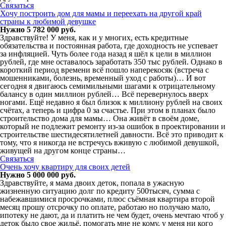
Связаться
Хочу построить дом для мамы и переехать на другой край
страны к любимой девушке
Нужно 5 782 000 руб.
Здравствуйте! У меня, как и у многих, есть кредитные
обязательства и постоянная работа, где доходность не успевает
за инфляцией. Чуть более года назад я шёл к цели в миллион
рублей, где мне оставалось заработать 350 тыс рублей. Однако в
короткий период времени всё пошло наперекосяк (встреча с
мошенниками, болезнь, временный уход с работы)… И вот
сегодня я двигаюсь семимильными шагами к отрицательному
балансу в один миллион рублей… Всё перевернулось вверх
ногами. Ещё недавно я был близок к миллиону рублей на своих
счётах, а теперь и цифра 0 за счастье. При этом в планах было
строительство дома для мамы… Она живёт в своём доме,
который не подлежит ремонту из-за ошибок в проектировании и
строительстве шестидесятилетней давности. Всё это приводит к
тому, что я никогда не встречусь вживую с любимой девушкой,
живущей на другом конце страны…
Связаться
Очень хочу квартиру для своих детей
Нужно 5 000 000 руб.
Здравствуйте, я мама двоих деток, попала в ужасную
жизненную ситуацию долг по кредиту 500тысяч, сумма с
набежавшимися просрочками, плюс съёмная квартира второй
месяц прошу отсрочку по оплате, работаю но получаю мало,
ипотеку не дают, да и платить не чем будет, очень мечтаю чтоб у
деток было свое жильё, помогать мне не кому, у меня ни кого