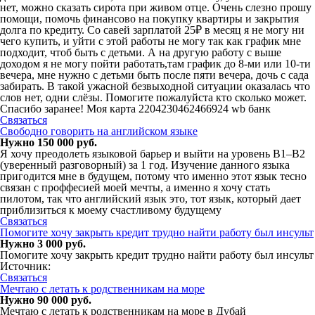
нет, можно сказать сирота при живом отце. Очень слезно прошу
помощи, помочь финансово на покупку квартиры и закрытия
долга по кредиту. Со савей зарплатой 25₽ в месяц я не могу ни
чего купить, и уйти с этой работы не могу так как график мне
подходит, чтоб быть с детьми. А на другую работу с выше
доходом я не могу пойти работать,там график до 8-ми или 10-ти
вечера, мне нужно с детьми быть после пяти вечера, дочь с сада
забирать. В такой ужасной безвыходной ситуации оказалась что
слов нет, одни слёзы. Помогите пожалуйста кто сколько может.
Спасибо заранее! Моя карта 2204230462466924 wb банк
Связаться
Свободно говорить на английском языке
Нужно 150 000 руб.
Я хочу преодолеть языковой барьер и выйти на уровень B1–B2
(уверенный разговорный) за 1 год. Изучение данного языка
пригодится мне в будущем, потому что именно этот язык тесно
связан с проффесией моей мечты, а именно я хочу стать
пилотом, так что английский язык это, тот язык, который дает
приблизиться к моему счастливому будущему
Связаться
Помогите хочу закрыть кредит трудно найти работу был инсульт
Нужно 3 000 руб.
Помогите хочу закрыть кредит трудно найти работу был инсульт
Источник:
Связаться
Мечтаю с летать к родственникам на море
Нужно 90 000 руб.
Мечтаю с летать к родственникам на море в Дубай