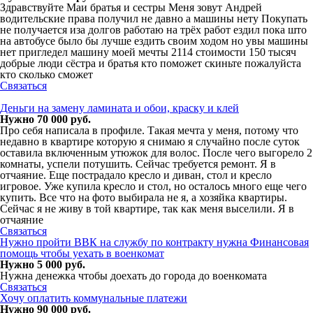
Здравствуйте Маи братья и сестры Меня зовут Андрей
водительские права получил не давно а машины нету Покупать
не получается иза долгов работаю на трëх работ ездил пока што
на автобусе было бы лучше ездить своим ходом но увы машины
нет пригледел машину моей мечты 2114 стоимости 150 тысяч
добрые люди сëстра и братья кто поможет скиньте пожалуйста
кто сколько сможет
Связаться
Деньги на замену ламината и обои, краску и клей
Нужно 70 000 руб.
Про себя написала в профиле. Такая мечта у меня, потому что
недавно в квартире которую я снимаю я случайно после суток
оставила включенным утюжок для волос. После чего выгорело 2
комнаты, успели потушить. Сейчас требуется ремонт. Я в
отчаяние. Еще пострадало кресло и диван, стол и кресло
игровое. Уже купила кресло и стол, но осталось много еще чего
купить. Все что на фото выбирала не я, а хозяйка квартиры.
Сейчас я не живу в той квартире, так как меня выселили. Я в
отчаяние
Связаться
Нужно пройти ВВК на службу по контракту нужна Финансовая
помощь чтобы уехать в военкомат
Нужно 5 000 руб.
Нужна денежка чтобы доехать до города до военкомата
Связаться
Хочу оплатить коммунальные платежи
Нужно 90 000 руб.