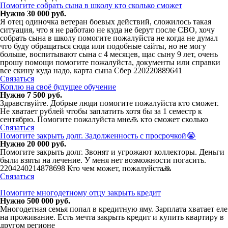
Помогите собрать сына в школу кто сколько сможет
Нужно 30 000 руб.
Я отец одиночка ветеран боевых действий, сложилось такая
ситуация, что я не работаю не куда не берут после СВО, хочу
собрать сына в школу помогите пожалуйста не когда не думал
что буду обращаться сюда или подобные сайты, но не могу
больше, воспитывают сына с 4 месяцев, щас сыну 9 лет, очень
прошу помощи помогите пожалуйста, документы или справки
все скину куда надо, карта сына Сбер 220220889641
Связаться
Коплю на своё будущее обучение
Нужно 7 500 руб.
Здравствуйте. Добрые люди помогите пожалуйста кто сможет.
Не хватает рублей чтобы заплатить хотя бы за 1 семестр к
сентябрю. Помогите пожалуйста мне🙏 кто сможет сколько
Связаться
Помогите закрыть долг. Задолженность с просрочкой😭
Нужно 20 000 руб.
Помогите закрыть долг. Звонят и угрожают коллекторы. Деньги
были взяты на лечение. У меня нет возможности погасить.
2204240214878698 Кто чем может, пожалуйста🙏
Связаться
Помогите многодетному отцу закрыть кредит
Нужно 500 000 руб.
Многодетная семья попал в кредитную яму. Зарплата хватает еле
на проживание. Есть мечта закрыть кредит и купить квартиру в
другом регионе