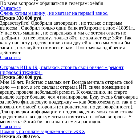
По всем вопросам обращаться в телегрaм: xelafin
Связаться
Очень хотим машину , не хватает на первый взнос.
Нужно 338 000 руб.
Здравствуйте! Одобрили автокредит , но только с первым
взносом . Одобрил только один банк втб,просит взнос 418091т..
У нас есть машина , но старенькая и мы ее хотели отдать по
трейд-ин , за нее возьмут только 80т., не хватает еще 338т. Так
как у нас нету родственников или друзей к кого мы могли бы
занять , пожалуйста помогите нам . Пока заявка одобрения
действует.
Связаться
Открыла ИП в 19 , пытаюсь строить свой бизнес « ремонт
цифровой техники»
Нужно 500 000 руб.
Мне 19 лет. Работаю с малых лет. Всегда мечтала открыть своё
дело — и вот, я это сделала: открыла ИП, сняла помещение в
аренду, провела небольшой ремонт. К сожалению, на старте
вышло затрат больше, чем я планировала. Буду очень благодарна
за любую финансовую поддержку — как безвозмездную, так и с
возвратом с моей стороны (с процентами, по договорённости).
Для проверки информации и подтверждения моих слов готова
предоставить все документы и ответить на любые вопросы. У
меня есть чёткий бизнес-план и смета расходов.
Связаться
Помощь по оплате задолженности ЖКХ
Нужно 35 000 руб.