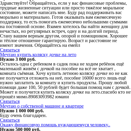
Здравствуйте! Обращайтесь, если у вас финансовые проблемы,
трудные жизненные ситуации или просто тяжёлое моральное
состояние, можете написать мне. Буду рад поддерживать вас
морально и материально. Готов оказывать вам ежемесячную
поддержку, то есть помогать ежемесячно небольшими суммами
на постоянной основе. Взамен хотелось бы найти женщину для
нечастых, но регулярных встреч, одну и на долгий период.
Стану вашим верным другом, опорой и помощником. Хорошее
и тёплое отношение гарантирую. Возраст и расстояние не
имеют значения. Обращайтесь на емейл
Связаться
Мечтаю купить коляску дочке на лето
Нужно 3 000 руб.
Осталось одна с ребенком в садик пока не ходим ребёнок ещё
маленький живём с дочкой на пособие на всё не хватает ,
комната съёмная. Хочу купить летнюю коляску дочке но не как
не получается отложить на неё, пособие 16000 всего лишь ещё
нужно заплатить за комнату и купить продукты. Прошу любой
помощи даже 100, 50 рублей будет большая помощ нам с дочкой.
Может и получится купить коляску дочке на лето.спасибо кто не
прошёл мимо.89083093982 юмани
Связаться
Мечтаю о собственой машине и квартире
Нужно 1 000 000 руб.
Буду очень благодарен.
Связаться
Окажу финансовую пoмoщь нyждaющeмуcя челoвeкy..
Нужно 500 000 руб.