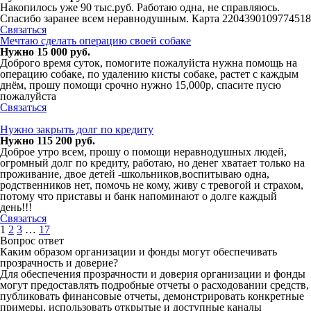
Накопилось уже 90 тыс.руб. Работаю одна, не справляюсь.
Спасибо заранее всем неравнодушным. Карта 2204390109774518
Связаться
Мечтаю сделать операцию своей собаке
Нужно 15 000 руб.
Доброго время суток, помогите пожалуйста нужна помощь на
операцию собаке, по удалению кисты собаке, растет с каждым
днём, прошу помощи срочно нужно 15,000р, спасите пусю
пожалуйста
Связаться
Нужно закрыть долг по кредиту
Нужно 115 200 руб.
Доброе утро всем, прошу о помощи неравнодушных людей,
огромный долг по кредиту, работаю, но денег хватает только на
проживание, двое детей -школьников,воспитываю одна,
родственников нет, помочь не кому, живу с тревогой и страхом,
потому что приставы и банк напоминают о долге каждый
день!!!
Связаться
1
2
3
…
17
Вопрос ответ
Каким образом организации и фонды могут обеспечивать
прозрачность и доверие?
Для обеспечения прозрачности и доверия организации и фонды
могут предоставлять подробные отчеты о расходовании средств,
публиковать финансовые отчеты, демонстрировать конкретные
примеры, использовать открытые и доступные каналы