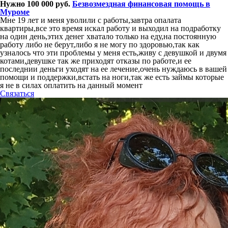
Нужно 100 000 руб.
Безвозмездная финансовая помощь в
Муроме
Мне 19 лет и меня уволили с работы,завтра опалата
квартиры,все это время искал работу и выходил на подработку
на один день,этих денег хватало только на еду,на постоянную
работу либо не берут,либо я не могу по здоровью,так как
узналось что эти проблемы у меня есть,живу с девушкой и двумя
котами,девушке так же приходят отказы по работе,и ее
последнии деньги уходят на ее лечение,очень нуждаюсь в вашей
помощи и поддержки,встать на ноги,так же есть займы которые
я не в силах оплатить на данный момент
Связаться