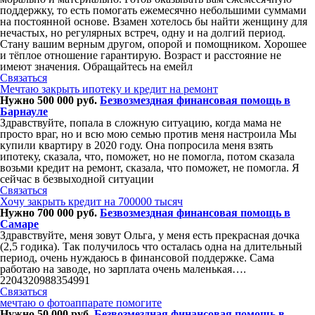
поддержку, то есть помогать ежемесячно небольшими суммами
на постоянной основе. Взамен хотелось бы найти женщину для
нечастых, но регулярных встреч, одну и на долгий период.
Стану вашим верным другом, опорой и помощником. Хорошее
и тёплое отношение гарантирую. Возраст и расстояние не
имеют значения. Обращайтесь на емейл
Связаться
Мечтаю закрыть ипотеку и кредит на ремонт
Нужно 500 000 руб.
Безвозмездная финансовая помощь в
Барнауле
Здравствуйте, попала в сложную ситуацию, когда мама не
просто враг, но и всю мою семью против меня настроила Мы
купили квартиру в 2020 году. Она попросила меня взять
ипотеку, сказала, что, поможет, но не помогла, потом сказала
возьми кредит на ремонт, сказала, что поможет, не помогла. Я
сейчас в безвыходной ситуации
Связаться
Хочу закрыть кредит на 700000 тысяч
Нужно 700 000 руб.
Безвозмездная финансовая помощь в
Самаре
Здравствуйте, меня зовут Ольга, у меня есть прекрасная дочка
(2,5 годика). Так получилось что осталась одна на длительный
период, очень нуждаюсь в финансовой поддержке. Сама
работаю на заводе, но зарплата очень маленькая….
2204320988354991
Связаться
мечтаю о фотоаппарате помогите
Нужно 50 000 руб.
Безвозмездная финансовая помощь в