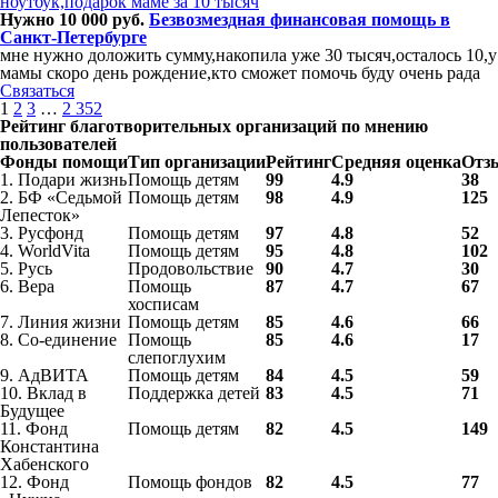
ноутбук,подарок маме за 10 тысяч
Нужно 10 000 руб.
Безвозмездная финансовая помощь в
Санкт-Петербурге
мне нужно доложить сумму,накопила уже 30 тысяч,осталось 10,у
мамы скоро день рождение,кто сможет помочь буду очень рада
Связаться
1
2
3
…
2 352
Рейтинг благотворительных организаций по мнению
пользователей
Фонды помощи
Тип организации
Рейтинг
Средняя оценка
Отз
1. Подари жизнь
Помощь детям
99
4.9
38
2. БФ «Седьмой
Помощь детям
98
4.9
125
Лепесток»
3. Русфонд
Помощь детям
97
4.8
52
4. WorldVita
Помощь детям
95
4.8
102
5. Русь
Продовольствие
90
4.7
30
6. Вера
Помощь
87
4.7
67
хосписам
7. Линия жизни
Помощь детям
85
4.6
66
8. Со-единение
Помощь
85
4.6
17
слепоглухим
9. АдВИТА
Помощь детям
84
4.5
59
10. Вклад в
Поддержка детей
83
4.5
71
Будущее
11. Фонд
Помощь детям
82
4.5
149
Константина
Хабенского
12. Фонд
Помощь фондов
82
4.5
77