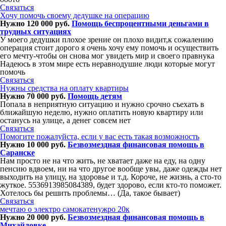
Связаться
Хочу помочь своему дедушке на операцию
Нужно 120 000 руб.
Помощь беспроцентными деньгами в
трудных ситуациях
У моего дедушки плохое зрение он плохо видит,к сожалению
операция стоит дорого я очень хочу ему помочь и осуществить
его мечту-чтобы он снова мог увидеть мир и своего правнука
Надеюсь в этом мире есть неравнодушие люди которые могут
помочь
Связаться
Нужны средства на оплату квартиры
Нужно 70 000 руб.
Помощь детям
Попала в неприятную ситуацию и нужно срочно съехать в
ближайшую неделю, нужно оплатить новую квартиру или
останусь на улице, а денег совсем нет
Связаться
Помогите пожалуйста, если у вас есть такая возможность
Нужно 10 000 руб.
Безвозмездная финансовая помощь в
Саранске
Нам просто не на что жить, не хватает даже на еду, на одну
пенсию вдвоем, ни на что другое вообще увы, даже одежды нет
выходить на улицу, на здоровье и т.д. Короче, не жизнь, а сто-то
жуткое. 5536913985084389, будет здорово, если кто-то поможет.
Хотелось бы решить проблемы… (Да, такое бывает)
Связаться
мечтаю о электро самокатенужро 20к
Нужно 20 000 руб.
Безвозмездная финансовая помощь в
Михайловке