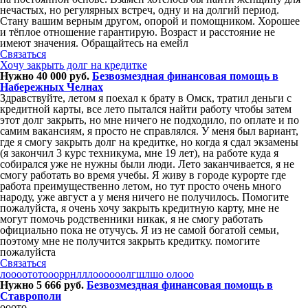
нечастых, но регулярных встреч, одну и на долгий период.
Стану вашим верным другом, опорой и помощником. Хорошее
и тёплое отношение гарантирую. Возраст и расстояние не
имеют значения. Обращайтесь на емейл
Связаться
Хочу закрыть долг на кредитке
Нужно 40 000 руб.
Безвозмездная финансовая помощь в
Набережных Челнах
Здравствуйте, летом я поехал к брату в Омск, тратил деньги с
кредитной карты, все лето пытался найти работу чтобы затем
этот долг закрыть, но мне ничего не подходило, по оплате и по
самим вакансиям, я просто не справлялся. У меня был вариант,
где я смогу закрыть долг на кредитке, но когда я сдал экзамены
(я закончил 3 курс техникума, мне 19 лет), на работе куда я
собирался уже не нужны были люди. Лето заканчивается, я не
смогу работать во время учебы. Я живу в городе курорте где
работа преимущественно летом, но тут просто очень много
народу, уже август а у меня ничего не получилось. Помогите
пожалуйста, я очень хочу закрыть кредитную карту, мне не
могут помочь родственники никак, я не смогу работать
официально пока не отучусь. Я из не самой богатой семьи,
поэтому мне не получится закрыть кредитку. помогите
пожалуйста
Связаться
лоооототоооррнлллоооооолгшлшо олооо
Нужно 5 666 руб.
Безвозмездная финансовая помощь в
Ставрополи
ооото