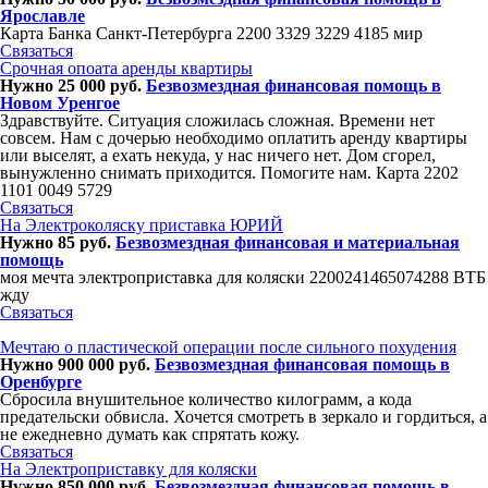
Ярославле
Карта Банка Санкт-Петербурга 2200 3329 3229 4185 мир
Связаться
Срочная опоата аренды квартиры
Нужно 25 000 руб.
Безвозмездная финансовая помощь в
Новом Уренгое
Здравствуйте. Ситуация сложилась сложная. Времени нет
совсем. Нам с дочерью необходимо оплатить аренду квартиры
или выселят, а ехать некуда, у нас ничего нет. Дом сгорел,
вынужленно снимать приходится. Помогите нам. Карта 2202
1101 0049 5729
Связаться
На Электроколяску приставка ЮРИЙ
Нужно 85 руб.
Безвозмездная финансовая и материальная
помощь
моя мечта электроприставка для коляски 2200241465074288 ВТБ
жду
Связаться
Мечтаю о пластической операции после сильного похудения
Нужно 900 000 руб.
Безвозмездная финансовая помощь в
Оренбурге
Сбросила внушительное количество килограмм, а кода
предательски обвисла. Хочется смотреть в зеркало и гордиться, а
не ежедневно думать как спрятать кожу.
Связаться
На Электроприставку для коляски
Нужно 850 000 руб.
Безвозмездная финансовая помощь в