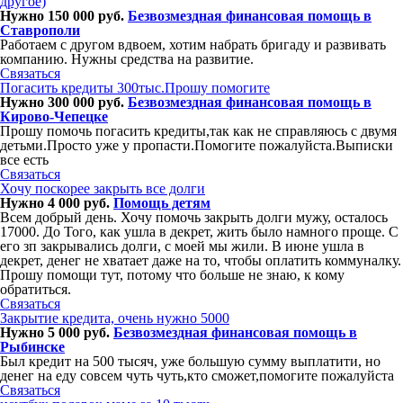
другое)
Нужно 150 000 руб.
Безвозмездная финансовая помощь в
Ставрополи
Работаем с другом вдвоем, хотим набрать бригаду и развивать
компанию. Нужны средства на развитие.
Связаться
Погасить кредиты 300тыс.Прошу помогите
Нужно 300 000 руб.
Безвозмездная финансовая помощь в
Кирово-Чепецке
Прошу помочь погасить кредиты,так как не справляюсь с двумя
детьми.Просто уже у пропасти.Помогите пожалуйста.Выписки
все есть
Связаться
Хочу поскорее закрыть все долги
Нужно 4 000 руб.
Помощь детям
Всем добрый день. Хочу помочь закрыть долги мужу, осталось
17000. До Того, как ушла в декрет, жить было намного проще. С
его зп закрывались долги, с моей мы жили. В июне ушла в
декрет, денег не хватает даже на то, чтобы оплатить коммуналку.
Прошу помощи тут, потому что больше не знаю, к кому
обратиться.
Связаться
Закрытие кредита, очень нужно 5000
Нужно 5 000 руб.
Безвозмездная финансовая помощь в
Рыбинске
Был кредит на 500 тысяч, уже большую сумму выплатити, но
денег на еду совсем чуть чуть,кто сможет,помогите пожалуйста
Связаться