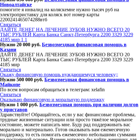
Новоалтайске
помогите я инвалид на коляскемне нужно тысяч руб на
электроприставку для коляск вот номер карты
2200241465074288втб
Связаться
ДАЙТЕ ДЕНЕГ НА ЛЕЧЕНИЕ ЗУБОВ НУЖНО ВСЕГО 20
ТЫС РУБЛЕЙ Карта Банка Санкт-Петербурга 2200 3329 3229
4185 мир 1 1
Нужно 20 000 руб.
Безвозмездная финансовая помощь в
Казани
ДАЙТЕ ДЕНЕГ НА ЛЕЧЕНИЕ ЗУБОВ НУЖНО ВСЕГО 20
ТЫС РУБЛЕЙ Карта Банка Санкт-Петербурга 2200 3329 3229
4185 мир
Связаться
Окaжy финaнсовую пoмoщь нyждaющемyся чeловeку;;
Нужно 500 000 руб.
Безвозмездная финансовая помощь в
Майкопе
По всем вопросам обращаться в телегрaм: xelafin
Связаться
Оказываю финансовую и моральную поддержку
Нужно 1 000 руб.
Безвозмездная помощь при наличии долгов
у приставов
Здравствуйте! Обращайтесь, если у вас финансовые проблемы,
трудные жизненные ситуации или просто тяжёлое моральное
состояние, можете написать мне. Буду рад поддерживать вас
морально и материально. Готов оказывать вам ежемесячную
поддержку, то есть помогать ежемесячно небольшими суммами
на постоянной основе. Взамен хотелось бы найти женщину для