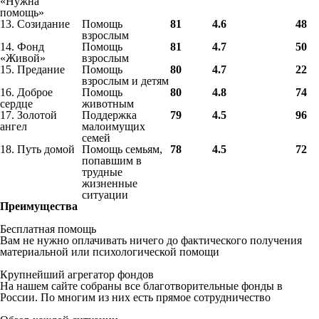
«Нужна
помощь»
13. Созидание
Помощь
81
4.6
48
взрослым
14. Фонд
Помощь
81
4.7
50
«Живой»
взрослым
15. Предание
Помощь
80
4.7
22
взрослым и детям
16. Доброе
Помощь
80
4.8
74
сердце
животным
17. Золотой
Поддержка
79
4.5
96
ангел
малоимущих
семей
18. Путь домой
Помощь семьям,
78
4.5
72
попавшим в
трудные
жизненные
ситуации
Преимущества
Бесплатная помощь
Вам не нужно оплачивать ничего до фактического получения
материальной или психологической помощи
Крупнейший агрегатор фондов
На нашем сайте собраны все благотворительные фонды в
России. По многим из них есть прямое сотрудничество