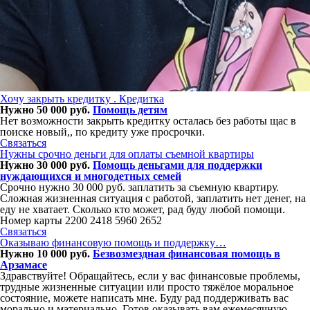
Хочу закрыть кредитку . Кредитка
Нужно 50 000 руб.
Помощь детям
Нет возможности закрыть кредитку осталась без работы щас в
поиске новый,, по кредиту уже просрочки.
Связаться
Нужны срочно деньги для оплаты съемной квартиры
Нужно 30 000 руб.
Помощь деньгами для поддержки
нуждающихся и многодетных семей
Срочно нужно 30 000 руб. заплатить за съемную квартиру.
Сложная жизненная ситуация с работой, заплатить нет денег, на
еду не хватает. Сколько кто может, рад буду любой помощи.
Номер карты 2200 2418 5960 2652
Связаться
Оказываю финансовую помощь и поддержку…
Нужно 10 000 руб.
Безвозмездная финансовая помощь в
Арзамасе
Здравствуйте! Обращайтесь, если у вас финансовые проблемы,
трудные жизненные ситуации или просто тяжёлое моральное
состояние, можете написать мне. Буду рад поддерживать вас
морально и материально. Готов оказывать вам ежемесячную