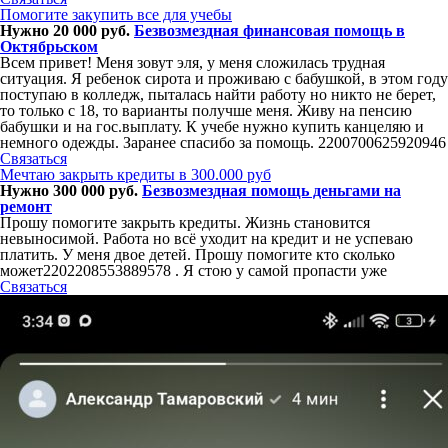
Помогите закупить все для учебы
Нужно 20 000 руб.
Безвозмездная финансовая помощь в
Октябрьском
Всем привет! Меня зовут эля, у меня сложилась трудная
ситуация. Я ребенок сирота и проживаю с бабушкой, в этом году
поступаю в колледж, пыталась найти работу но никто не берет,
то только с 18, то варианты получше меня. Живу на пенсию
бабушки и на гос.выплату. К учебе нужно купить канцеляю и
немного одежды. Заранее спасибо за помощь. 2200700625920946
Связаться
Мечтаю закрыть кредиты в 300.000 руб
Нужно 300 000 руб.
Безвозмездная помощь деньгами на
ремонт
Прошу помогите закрыть кредиты. Жизнь становится
невыносимой. Работа но всё уходит на кредит и не успеваю
платить. У меня двое детей. Прошу помогите кто сколько
может2202208553889578 . Я стою у самой пропасти уже
Связаться