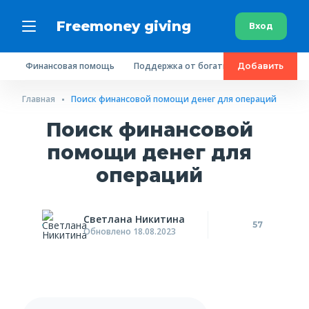
Freemoney giving
Вход
Финансовая помощь
Поддержка от богатых людей
Пробл
Добавить
Главная
Поиск финансовой помощи денег для операций
Поиск финансовой
помощи денег для
операций
Светлана Никитина
57
Обновлено 18.08.2023