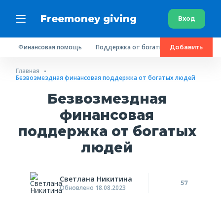
Freemoney giving
Вход
Финансовая помощь
Поддержка от богатых людей
Пробл
Добавить
Главная
Безвозмездная финансовая поддержка от богатых людей
Безвозмездная
финансовая
поддержка от богатых
людей
Светлана Никитина
57
Обновлено 18.08.2023