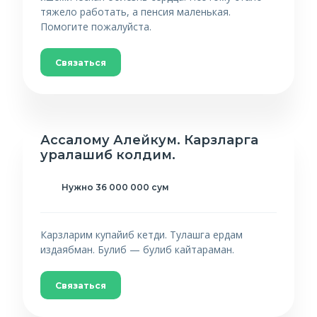
тяжело работать, а пенсия маленькая.
Помогите пожалуйста.
Связаться
Ассалому Алейкум. Карзларга
уралашиб колдим.
Нужно 36 000 000 сум
Карзларим купайиб кетди. Тулашга ердам
издаябман. Булиб — булиб кайтараман.
Связаться