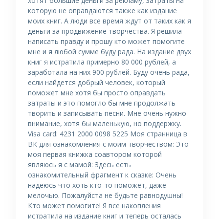
хотят большие деньги за рекламу, затраты на
которую не оправдаются также как издание
моих книг. А люди все время ждут от таких как я
деньги за продвижение творчества. Я решила
написать правду и прошу кто может помогите
мне и я любой сумме буду рада. На издание двух
книг я истратила примерно 80 000 рублей, а
заработала на них 900 рублей. Буду очень рада,
если найдется добрый человек, который
поможет мне хотя бы просто оправдать
затраты и это помогло бы мне продолжать
творить и записывать песни. Мне очень нужно
внимание, хотя бы маленькую, но поддержку.
Visa card: 4231 2000 0098 5225 Моя странница в
ВК для ознакомления с моим творчеством: Это
моя первая книжка соавтором которой
являюсь я с мамой: Здесь есть
ознакомительный фрагмент к сказке: Очень
надеюсь что хоть кто-то поможет, даже
мелочью. Пожалуйста не будьте равнодушны!
Кто может помогите! Я все накопления
истратила на издание книг и теперь осталась