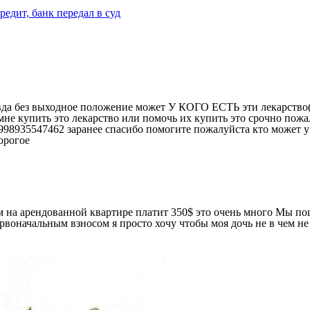
редит, банк передал в суд
равда без выходное положение может У КОГО ЕСТЬ эти лекарство(
мне купить это лекарство или помочь их купить это срочно пож
998935547462 заранее спасибо помогите пожалуйста кто может у 
дорогое
м на арендованной квартире платит 350$ это очень много Мы по
рвоначальным взносом я просто хочу чтобы моя дочь не в чем н