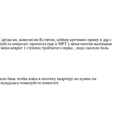
 артаксан, комплигам В,глятон, кейвер кретамин приму в дар с
алуйста невролог прописал еще и МРТ у меня пенсия маленькая
меня неврит 1 степени тройчатого нерва , лицо скосило боль
шли банк чтобы взять в ипотеку квартиру но нужно на
е нуждалась пожалуйста помогите