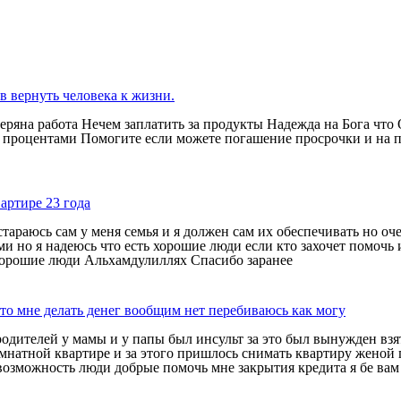
 вернуть человека к жизни.
еряна работа Нечем заплатить за продукты Надежда на Бога чт
роцентами Помогите если можете погашение просрочки и на про
артире 23 года
тараюсь сам у меня семья и я должен сам их обеспечивать но оче
ьми но я надеюсь что есть хорошие люди если кто захочет помоч
 хорошие люди Альхамдулиллях Спасибо заранее
то мне делать денег вообщим нет перебиваюсь как могу
одителей у мамы и у папы был инсульт за это был вынужден взят
омнатной квартире и за этого пришлось снимать квартиру женой 
с возможность люди добрые помочь мне закрытия кредита я бе ва