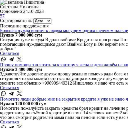
Светлана Никитина
Обновлено 24.10.2023
57
Сортировать по:
Последние предложения
Большая нужда вопиет к людям могущим одним щелчком пальцев
Нужно 7 000 000 сум
Ситуация хуже некуда В долговой яме Кредитная просрочка Пот
помогающие нуждающимся дают Взаймы Богу и Он вернёт им с п
добрые!
Связаться
Прошу помощи заплатить за квартиру я жена и дети живём на кв
Нужно 3 400 000 сум
Здравствуйте дорогие друзья прошу реально помочь ради бога я с
ситуация что мы можем остаться на улицы в холоде с двумя дет
звоните все объясню +998909449312 Иншаллах я знаю что есть
Связаться
Помогите люди добрые мне на закрытия кредита я уже не знаю ч
Нужно 120 000 000 сум
Помогите пожалуйста закрыть кредиты брал кредит на лечение р
кредит живу на съёмной квартире в семье 14 человек живем 2 к
что она смотрит родителей мама папа на пенсии если есть у ва
Связаться