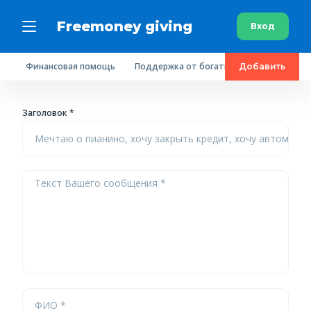
Freemoney giving
Вход
Финансовая помощь
Поддержка от богатых людей
Пробл
Добавить
Заголовок *