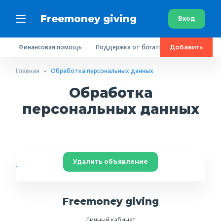
Freemoney giving
Вход
Финансовая помощь
Поддержка от богатых людей
Пробл
Добавить
Главная
Обработка персональных данных
Обработка
персональных данных
Удалить объявление
Freemoney giving
Личный кабинет