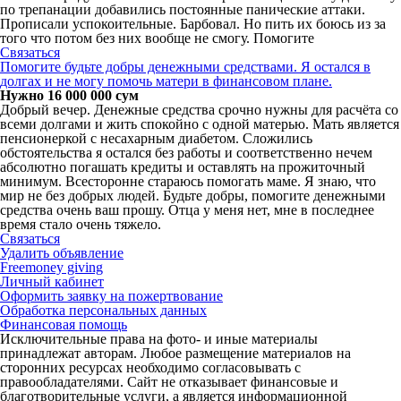
по трепанации добавились постоянные панические аттаки.
Прописали успокоительные. Барбовал. Но пить их боюсь из за
того что потом без них вообще не смогу. Помогите
Связаться
Помогите будьте добры денежными средствами. Я остался в
долгах и не могу помочь матери в финансовом плане.
Нужно 16 000 000 сум
Добрый вечер. Денежные средства срочно нужны для расчёта со
всеми долгами и жить спокойно с одной матерью. Мать является
пенсионеркой с несахарным диабетом. Сложились
обстоятельства я остался без работы и соответственно нечем
абсолютно погашать кредиты и оставлять на прожиточный
минимум. Всесторонне стараюсь помогать маме. Я знаю, что
мир не без добрых людей. Будьте добры, помогите денежными
средства очень ваш прошу. Отца у меня нет, мне в последнее
время стало очень тяжело.
Связаться
Удалить объявление
Freemoney giving
Личный кабинет
Оформить заявку на пожертвование
Обработка персональных данных
Финансовая помощь
Исключительные права на фото- и иные материалы
принадлежат авторам. Любое размещение материалов на
сторонних ресурсах необходимо согласовывать с
правообладателями. Сайт не отказывает финансовые и
благотворительные услуги, а является информационной