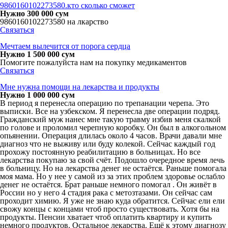
9860160102273580.кто сколько сможет
Нужно 300 000 сум
9860160102273580 на лкарство
Связаться
Мечтаем вылечится от порога сердца
Нужно 1 500 000 сум
Помогите пожалуйста нам на покупку медикаментов
Связаться
Мне нужна помощи на лекарства и продукты
Нужно 1 000 000 сум
В период я перенесла операцию по трепанации черепа. Это
выписки. Все на узбекском. Я перенесла две операции подряд.
Гражданский муж нанес мне такую травму избив меня скалкой
по голове и проломил черепную коробку. Он был в алкогольном
опьянении. Операция длилась около 4 часов. Врачи давали мне
диагноз что не выживу или буду колекой. Сейчас каждый год
прохожу постоянную реабилитацию в больницах. Но все
лекарства покупаю за свой счёт. Подошло очередное время лечь
в больницу. Но на лекарства денег не остаётся. Раньше помогала
моя мама. Но у нее у самой из за этих проблем здоровье ослабло
денег не остаётся. Брат раньше немного помогал . Он живёт в
России но у него 4 стадия рака с метозтазами. Он сейчас сам
проходит химию. Я уже не знаю куда обратится. Сейчас ели ели
свожу концы с концами чтоб просто существовать. Хотя бы на
продукты. Пенсии хватает чтоб оплатить квартиру и купить
немного продуктов. Остальное лекарства. Ещё к этому диагнозу