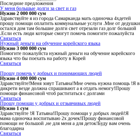
Последние предложения
У меня большые долги за свет и газ
Нужно 2 000 000 сум
Здравствуйте я из города Самарканда мать одиночка 4хдетей
прошу помощи оплатить коммунальные услуги .Мне от дедушки
остался дом там большие долги свет отрезали газ долг большой
.Если есть люди которые смогут помочь помогите пожалуйста
Связаться
Нужный деньги на обучение корейского языка
Нужно 3 000 000 сум
Помогите пожалуйста нужный деньги на обучение корейского
языка что бы поехать на работу в Корей
Связаться
Прошу помочь у добрых и понимающих людей
Нужно 4 000 000 сум
Здравствуйте!Меня зовут Татьяна!Мне очень нужна помощь !Я в
дикрети везде должна спрашивают а я отдать немогу!Прошу
помощи финансовой чтоб раститаться с долгами
Связаться
Прошу помощи у добрых и отзывчивых людей
Нужно 1 сум
Здравствуйте !Я Татьяна!Прошу помощи у добрых людей!Я
мама одиночка воспитываю 2х дочек!Прошу финансовой
помощи не большой ,не для меня а для деток!Буду вам очень
благодарна
Связаться