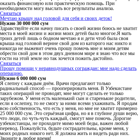
оказать финансовую или практическую помощь. При
необходимости могу выслать все результаты анализа.
Связаться
Мечтаю крышу над головой для себя и своих деток!
Нужно 30 000 000 сум
Здравствуйте если начну писать о своей жизни боюсь не хватит
места в моей жизни и жизни моих детей было многое.Я мать
троих детей лишь о бодном мечтаю я и дети чтоб была своя
крыша над головой вернне свой дом из каторого нас никто и
никогда не выжевит очень прошу помочь мне и моим детям
обрести свой дом в этом двух дневном мире я знаю что все мы
гости на этой земле но так хочется пожить дастойно.
Связаться
Прошу помощи у неравнодушных сограждан: мне надо сделать
операцию.
Нужно 6 000 000 сум
Я слепну с каждым днём. Врачи предлагают только
радикальный способ — прооперировать меня. В Узбекистане
таких операций не проводят, мне могут сделать ее только
зарубежом. У меня есть маленький сын и старенькие родители,
если я ослепну, то не смогу за ними всеми ухаживать. Я продам
всю собственность, что есть у меня, но мне не хватит примерно
25 000 000 сум. Это серьёзная цифра, но я в глубине души верю,
что люди, по чуть-чуть каждый, смогут мне помочь. Дорогие
узбекистанцы, не проходите мимо моей беды, важен любой
перевод. Пожалуйста, будьте сострадательны, кроме меня, у
моих родных никого нет. Я должна жить и видеть ради них.
Звоните в любое время!