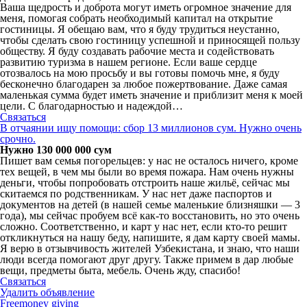
Ваша щедрость и доброта могут иметь огромное значение для
меня, помогая собрать необходимый капитал на открытие
гостиницы. Я обещаю вам, что я буду трудиться неустанно,
чтобы сделать свою гостиницу успешной и приносящей пользу
обществу. Я буду создавать рабочие места и содействовать
развитию туризма в нашем регионе. Если ваше сердце
отозвалось на мою просьбу и вы готовы помочь мне, я буду
бесконечно благодарен за любое пожертвование. Даже самая
маленькая сумма будет иметь значение и приблизит меня к моей
цели. С благодарностью и надеждой…
Связаться
В отчаянии ищу помощи: сбор 13 миллионов сум. Нужно очень
срочно.
Нужно 130 000 000 сум
Пишет вам семья погорельцев: у нас не осталось ничего, кроме
тех вещей, в чем мы были во время пожара. Нам очень нужны
деньги, чтобы попробовать отстроить наше жильё, сейчас мы
скитаемся по родственникам. У нас нет даже паспортов и
документов на детей (в нашей семье маленькие близняшки — 3
года), мы сейчас пробуем всё как-то восстановить, но это очень
сложно. Соответственно, и карт у нас нет, если кто-то решит
откликнуться на нашу беду, напишите, я дам карту своей мамы.
Я верю в отзывчивость жителей Узбекистана, и знаю, что наши
люди всегда помогают друг другу. Также примем в дар любые
вещи, предметы быта, мебель. Очень жду, спасибо!
Связаться
Удалить объявление
Freemoney giving