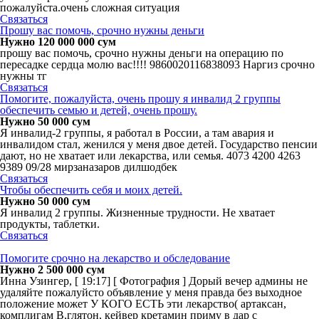
пожалуйста.очень сложная ситуация
Связаться
Прошу вас помочь, срочно нужны деньги
Нужно 120 000 000 сум
прошу вас помочь, срочно нужны деньги на операцию по
пересадке сердца молю вас!!!! 9860020116838093 Наргиз срочно
нужны тг
Связаться
Помогите, пожалуйста, очень прошу я инвалид 2 группы
обеспечить семью и детей, очень прошу.
Нужно 50 000 сум
Я инвалид-2 группы, я работал в России, а там авария и
инвалидом стал, женился у меня двое детей. Государство пенсии
дают, но не хватает или лекарства, или семья. 4073 4200 4263
9389 09/28 мирзаназаров дилшодбек
Связаться
Чтобы обеспечить себя и моих детей.
Нужно 50 000 сум
Я инвалид 2 группы. Жизненные трудности. Не хватает
продукты, таблетки.
Связаться
Помогите срочно на лекарство и обследование
Нужно 2 500 000 сум
Инна Узингер, [ 19:17] [ Фотография ] Дорый вечер админы не
удаляйте пожалуйсто объявление у меня правда без выходное
положение может У КОГО ЕСТЬ эти лекарство( артаксан,
комплигам В,глятон, кейвер кретамин приму в дар с