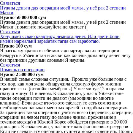
Связаться
Нужны деньги для операции моей мамы , у неё рак 2 степени
Матки
Нужно 50 000 000 сум
Нужны деньги для операции моей мамы , у неё рак 2 степени
Матки , помогите пожалуйста не хватает (
Связаться
Хочу иметь сваю квартиру, немнога денег. Или даети боли
имени нармальнй зарабатак тагда сам заработаю.
Нужно 100 сум
Я расскажу кратко о себе миня департиравали с теретории
Беларусь в Узбекистан и жыви как хочешь дома нету денег нету
без праписки другими словами Я наулиы.
Связаться
Помощь на операцию
Нужно 2 500 000 сум
В нашей семье сложная ситуация. .Прошло уже больше года с
тех пор, как моя жена обнаружила сложную форму миопии
правого глаза (отслойка мембраны) У нее минус 12 в правом
глазу и минус 11 в левом. К сожалению, у нас в Узбекистане
такие операции почти не делают (мы ходили во многие
клиники). Если даже кто-то это сделает, то есть сомнения в
необходимых навыках местных врачей в подобных операциях.
За границей такая операция с учетом всего (перелеты, операции,
операции на левом глазу по замене линзы, проживание в
течение месяца) в Южной Корее обойдется примерно в 20 000
долларов. К сожалению, у нас нет таких финансовых ресурсов.
Если не сделать эту операцию, супруга может ослепнуть. Прошу