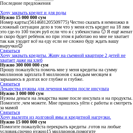
Последние предложения
Хочу закрыть кредит и для роды
Нужно 15 000 000 сум
Номер карты:(5614681205509775) Честно сказать я немножко в
сложный ситуации дело в том что у меня есть кредит на 18 лям
это где-то 100 тисяч руб если что я с узбекистана 🙂 Я ещё женат
и скоро будет ребёнок но при этом я работаю но мне не хватает
так как уходит всё на еду если не сложно буду ждать вашу
выручки😊
Связаться
Хочу закрыть кредиты. Живу на съемной квартире 2 детей не
хватает даже на хлеб
Нужно 300 000 000 сум
Прошу пожалуйста помочь мне у меня кредиты на сумму
миллионов зарплата 8 миллионов с каждым месяцем я
зарыааюсь в долгах все глубже и глубже.
Связаться
Лекарства нужны для лечения матери после инсульта
Нужно 3 000 000 сум
Нужны деньги на лекарства маме после инсульта и на продукты.
Помогите ,чем можете. Мне пришлось уйти с работы и смотреть
за мамой
Связаться
Хочу вылезти из долговой ямы и кредитной нагрузки.
Нужно 15 000 000 сум
Помогите пожалуйста перекрыть кредиты .готов на любые
условия.срочно нужно15 миллионов.помогите