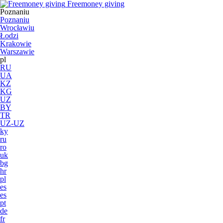
Freemoney giving
Poznaniu
Poznaniu
Wrocławiu
Łodzi
Krakowie
Warszawie
pl
RU
UA
KZ
KG
UZ
BY
TR
UZ-UZ
ky
ru
ro
uk
bg
hr
pl
es
es
pt
de
fr