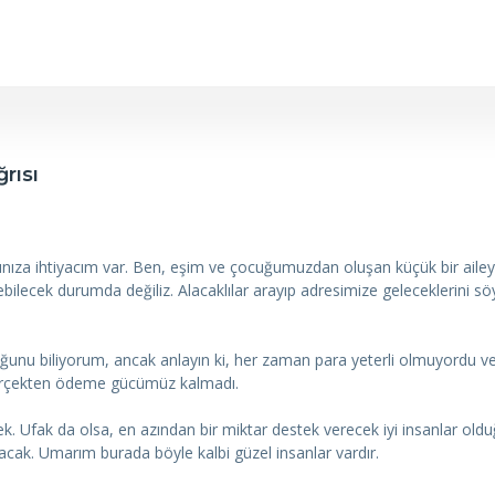
rısı
ıza ihtiyacım var. Ben, eşim ve çocuğumuzdan oluşan küçük bir ailey
ilecek durumda değiliz. Alacaklılar arayıp adresimize geleceklerini s
ğunu biliyorum, ancak anlayın ki, her zaman para yeterli olmuyordu v
gerçekten ödeme gücümüz kalmadı.
 Ufak da olsa, en azından bir miktar destek verecek iyi insanlar old
acak. Umarım burada böyle kalbi güzel insanlar vardır.