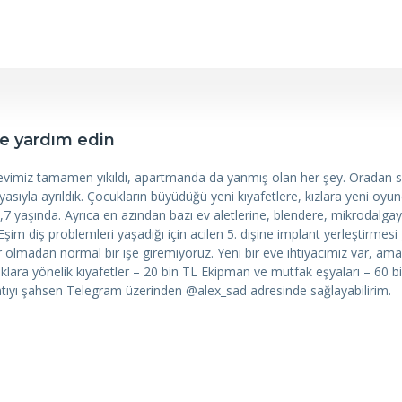
re yardım edin
 evimiz tamamen yıkıldı, apartmanda da yanmış olan her şey. Oradan 
ıyla ayrıldık. Çocukların büyüdüğü yeni kıyafetlere, kızlara yeni oyu
i 5,7 yaşında. Ayrıca en azından bazı ev aletlerine, blendere, mikrodalg
şim diş problemleri yaşadığı için acilen 5. dişine implant yerleştirmesi
r olmadan normal bir işe giremiyoruz. Yeni bir eve ihtiyacımız var, am
klara yönelik kıyafetler – 20 bin TL Ekipman ve mutfak eşyaları – 60 
ıntıyı şahsen Telegram üzerinden @alex_sad adresinde sağlayabilirim.