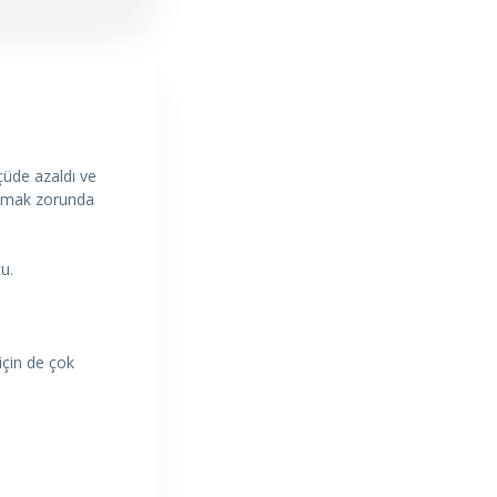
çüde azaldı ve
yapmak zorunda
u.
için de çok