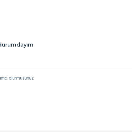
r durumdayım
rdımcı olurmusunuz