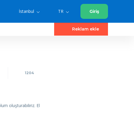
İstanbul
TR
Giriş
Reklam ekle
1204
um oluşturabiliriz. El