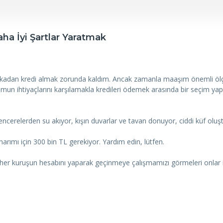
a İyi Şartlar Yaratmak
bankadan kredi almak zorunda kaldım. Ancak zamanla maaşım önemli öl
ğumun ihtiyaçlarını karşılamakla kredileri ödemek arasında bir seçim 
encerelerden su akıyor, kışın duvarlar ve tavan donuyor, ciddi küf oluşt
arımı için 300 bin TL gerekiyor. Yardım edin, lütfen.
 her kuruşun hesabını yaparak geçinmeye çalışmamızı görmeleri onlar 