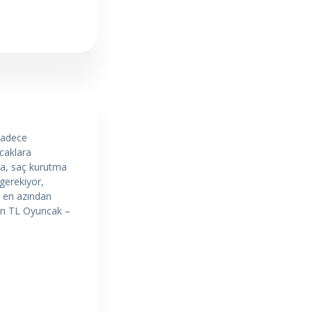
sadece
ncaklara
aya, saç kurutma
 gerekiyor,
a en azından
bin TL Oyuncak –