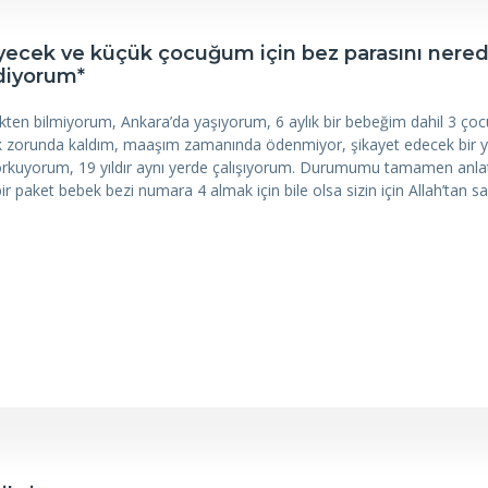
 yiyecek ve küçük çocuğum için bez parasını nere
diyorum*
ekten bilmiyorum, Ankara’da yaşıyorum, 6 aylık bir bebeğim dahil 3 ço
şmak zorunda kaldım, maaşım zamanında ödenmiyor, şikayet edecek bir y
orkuyorum, 19 yıldır aynı yerde çalışıyorum. Durumumu tamamen anlat
 paket bebek bezi numara 4 almak için bile olsa sizin için Allah’tan sa