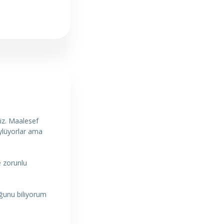
iz. Maalesef
öylüyorlar ama
e zorunlu
uğunu biliyorum