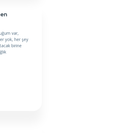
den
cuğum var,
er yok, her şey
acak birine
ğlık