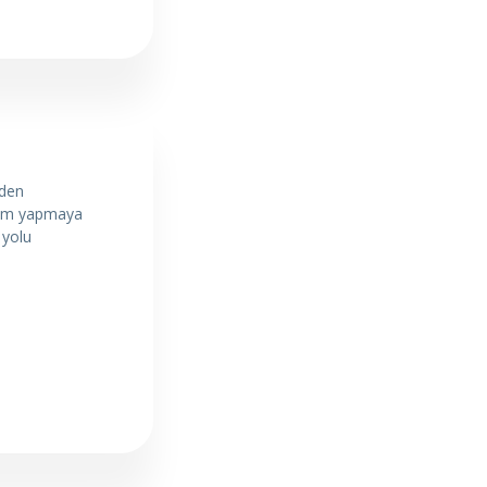
eden
ırım yapmaya
 yolu