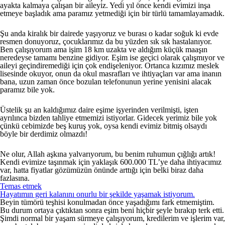
ayakta kalmaya çalışan bir aileyiz. Yedi yıl önce kendi evimizi inşa
etmeye başladık ama paramız yetmediği için bir türlü tamamlayamadık.
Şu anda kiralık bir dairede yaşıyoruz ve burası o kadar soğuk ki evde
resmen donuyoruz, çocuklarımız da bu yüzden sık sık hastalanıyor.
Ben çalışıyorum ama işim 18 km uzakta ve aldığım küçük maaşın
neredeyse tamamı benzine gidiyor. Eşim ise geçici olarak çalışmıyor ve
aileyi geçindiremediği için çok endişeleniyor. Ortanca kızımız meslek
lisesinde okuyor, onun da okul masrafları ve ihtiyaçları var ama inanın
bana, uzun zaman önce bozulan telefonunun yerine yenisini alacak
paramız bile yok.
Üstelik şu an kaldığımız daire eşime işyerinden verilmişti, işten
ayrılınca bizden tahliye etmemizi istiyorlar. Gidecek yerimiz bile yok
çünkü cebimizde beş kuruş yok, oysa kendi evimiz bitmiş olsaydı
böyle bir derdimiz olmazdı!
Ne olur, Allah aşkına yalvarıyorum, bu benim ruhumun çığlığı artık!
Kendi evimize taşınmak için yaklaşık 600.000 TL’ye daha ihtiyacımız
var, hatta fiyatlar gözümüzün önünde arttığı için belki biraz daha
fazlasına.
Temas etmek
Hayatımın geri kalanını onurlu bir şekilde yaşamak istiyorum.
Beyin tümörü teşhisi konulmadan önce yaşadığımı fark etmemiştim.
Bu durum ortaya çıktıktan sonra eşim beni hiçbir şeyle bırakıp terk etti.
Şimdi normal bir yaşam sürmeye çalışıyorum, kredilerim ve işlerim var,