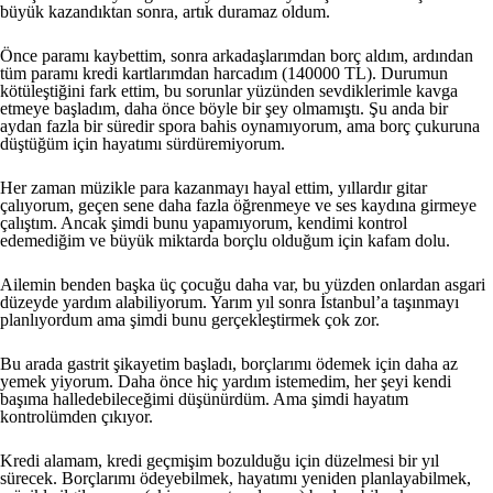
büyük kazandıktan sonra, artık duramaz oldum.
Önce paramı kaybettim, sonra arkadaşlarımdan borç aldım, ardından
tüm paramı kredi kartlarımdan harcadım (140000 TL). Durumun
kötüleştiğini fark ettim, bu sorunlar yüzünden sevdiklerimle kavga
etmeye başladım, daha önce böyle bir şey olmamıştı. Şu anda bir
aydan fazla bir süredir spora bahis oynamıyorum, ama borç çukuruna
düştüğüm için hayatımı sürdüremiyorum.
Her zaman müzikle para kazanmayı hayal ettim, yıllardır gitar
çalıyorum, geçen sene daha fazla öğrenmeye ve ses kaydına girmeye
çalıştım. Ancak şimdi bunu yapamıyorum, kendimi kontrol
edemediğim ve büyük miktarda borçlu olduğum için kafam dolu.
Ailemin benden başka üç çocuğu daha var, bu yüzden onlardan asgari
düzeyde yardım alabiliyorum. Yarım yıl sonra İstanbul’a taşınmayı
planlıyordum ama şimdi bunu gerçekleştirmek çok zor.
Bu arada gastrit şikayetim başladı, borçlarımı ödemek için daha az
yemek yiyorum. Daha önce hiç yardım istemedim, her şeyi kendi
başıma halledebileceğimi düşünürdüm. Ama şimdi hayatım
kontrolümden çıkıyor.
Kredi alamam, kredi geçmişim bozulduğu için düzelmesi bir yıl
sürecek. Borçlarımı ödeyebilmek, hayatımı yeniden planlayabilmek,