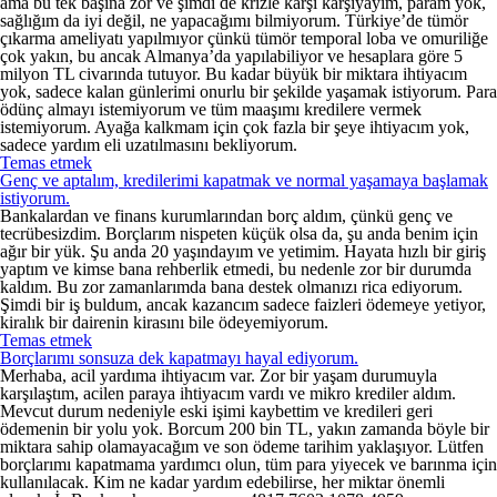
ama bu tek başına zor ve şimdi de krizle karşı karşıyayım, param yok,
sağlığım da iyi değil, ne yapacağımı bilmiyorum. Türkiye’de tümör
çıkarma ameliyatı yapılmıyor çünkü tümör temporal loba ve omuriliğe
çok yakın, bu ancak Almanya’da yapılabiliyor ve hesaplara göre 5
milyon TL civarında tutuyor. Bu kadar büyük bir miktara ihtiyacım
yok, sadece kalan günlerimi onurlu bir şekilde yaşamak istiyorum. Para
ödünç almayı istemiyorum ve tüm maaşımı kredilere vermek
istemiyorum. Ayağa kalkmam için çok fazla bir şeye ihtiyacım yok,
sadece yardım eli uzatılmasını bekliyorum.
Temas etmek
Genç ve aptalım, kredilerimi kapatmak ve normal yaşamaya başlamak
istiyorum.
Bankalardan ve finans kurumlarından borç aldım, çünkü genç ve
tecrübesizdim. Borçlarım nispeten küçük olsa da, şu anda benim için
ağır bir yük. Şu anda 20 yaşındayım ve yetimim. Hayata hızlı bir giriş
yaptım ve kimse bana rehberlik etmedi, bu nedenle zor bir durumda
kaldım. Bu zor zamanlarımda bana destek olmanızı rica ediyorum.
Şimdi bir iş buldum, ancak kazancım sadece faizleri ödemeye yetiyor,
kiralık bir dairenin kirasını bile ödeyemiyorum.
Temas etmek
Borçlarımı sonsuza dek kapatmayı hayal ediyorum.
Merhaba, acil yardıma ihtiyacım var. Zor bir yaşam durumuyla
karşılaştım, acilen paraya ihtiyacım vardı ve mikro krediler aldım.
Mevcut durum nedeniyle eski işimi kaybettim ve kredileri geri
ödemenin bir yolu yok. Borcum 200 bin TL, yakın zamanda böyle bir
miktara sahip olamayacağım ve son ödeme tarihim yaklaşıyor. Lütfen
borçlarımı kapatmama yardımcı olun, tüm para yiyecek ve barınma için
kullanılacak. Kim ne kadar yardım edebilirse, her miktar önemli