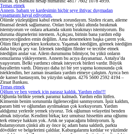
olacak. İş Bankası hesap numarası: 4817 7602 1078 4959.
Temas etmek
Annem, babam ve kardeşimin hiçbir şeye ihtiyaç duymadan
yaşamasını hayal ediyorum.
Ölümle yüzleştiğimi kabul etmek zorundayım. Sizden ricam, aileme
finansal destek sağlamanız. Onları borç yükü altında bırakmak
istemiyorum ve onlara arkamda sıkıntı bırakmayı istemiyorum. Bu
duruma düşmelerini istemem. Açıkçası, birinin bana yardım edip
etmeyeceğinden emin değilim. Ama denemekten başka çarem yok.
Ölüm fikri gerçekten korkutucu. Yaşamak istediğim, görmek istediğim
daha birçok şey var. İzlemek istediğim filmler ve tecrübe etmek
istediğim anılar var. Ailem durumumu bilmiyor, bu yükü onların
omuzlarına yükleyemem. Annem bu acıya dayanamaz. Antalya’da
yaşıyorum. Belki yardımcı olmak isteyecek birileri vardır. Büyük
hayallerim vardı. Dünyayı daha iyi bir yer yapma konusunda çok
isteklendim, her zaman insanlara yardım etmeye çalıştım. Ayrıca ben
de kanser hastasıyım, bu yüzyılın salgını. 4276 5600 2592 4194 –
Ziraat Bankası.
Temas etmek
Oğlum ve ben yemek için parasız kaldık. Yardım edin!!!
Oğlumla birlikte yemek paramız kalmadı. Yardım edin lütfen.
Kimsenin benim sorunumla ilgileneceğini sanmıyorum. İşsiz kaldım,
param bitti ve oğlumdan ayrılmaktan çok korkuyorum. Yardım
aldığımız yerlerde yemek yiyoruz. Tek oğlumun velayetini benden
almak istiyorlar. Kendimi birkaç kez umutsuz hissettim ama oğlumu
terk etmeye hakkım yok. Artık ne yapacağımı bilmiyorum. İş
bulamıyorum çünkü altı ay önce üç adam bana saldırdı, parkta
dövdüler ve belgelerimi çaldılar. Kaburgalarımı kırdılar ve yüzümde