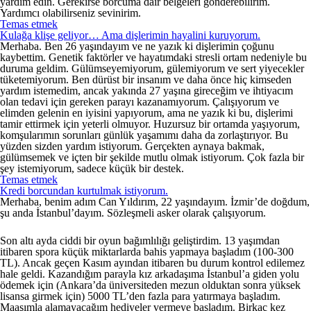
yardım edin. Gerekirse borcuma dair belgeleri gönderebilirim.
Yardımcı olabilirseniz sevinirim.
Temas etmek
Kulağa klişe geliyor… Ama dişlerimin hayalini kuruyorum.
Merhaba. Ben 26 yaşındayım ve ne yazık ki dişlerimin çoğunu
kaybettim. Genetik faktörler ve hayatımdaki stresli ortam nedeniyle bu
duruma geldim. Gülümseyemiyorum, gülemiyorum ve sert yiyecekler
tüketemiyorum. Ben dürüst bir insanım ve daha önce hiç kimseden
yardım istemedim, ancak yakında 27 yaşına gireceğim ve ihtiyacım
olan tedavi için gereken parayı kazanamıyorum. Çalışıyorum ve
elimden gelenin en iyisini yapıyorum, ama ne yazık ki bu, dişlerimi
tamir ettirmek için yeterli olmuyor. Huzursuz bir ortamda yaşıyorum,
komşularımın sorunları günlük yaşamımı daha da zorlaştırıyor. Bu
yüzden sizden yardım istiyorum. Gerçekten aynaya bakmak,
gülümsemek ve içten bir şekilde mutlu olmak istiyorum. Çok fazla bir
şey istemiyorum, sadece küçük bir destek.
Temas etmek
Kredi borcundan kurtulmak istiyorum.
Merhaba, benim adım Can Yıldırım, 22 yaşındayım. İzmir’de doğdum,
şu anda İstanbul’dayım. Sözleşmeli asker olarak çalışıyorum.
Son altı ayda ciddi bir oyun bağımlılığı geliştirdim. 13 yaşımdan
itibaren spora küçük miktarlarda bahis yapmaya başladım (100-300
TL). Ancak geçen Kasım ayından itibaren bu durum kontrol edilemez
hale geldi. Kazandığım parayla kız arkadaşıma İstanbul’a giden yolu
ödemek için (Ankara’da üniversiteden mezun olduktan sonra yüksek
lisansa girmek için) 5000 TL’den fazla para yatırmaya başladım.
Maaşımla alamayacağım hediyeler vermeye başladım. Birkaç kez