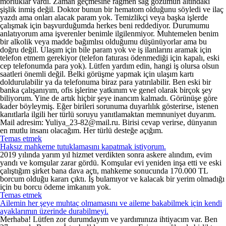
morluklar vardı. Zaman geçmesine rağmen sağ gözümün altındaki
şişlik inmiş değil. Doktor bunun bir hematom olduğunu söyledi ve ilaç
yazdı ama onları alacak param yok. Temizlikçi veya başka işlerde
çalışmak için başvurduğumda herkes beni reddediyor. Durumumu
anlatıyorum ama işverenler benimle ilgilenmiyor. Muhtemelen benim
bir alkolik veya madde bağımlısı olduğumu düşünüyorlar ama bu
doğru değil. Ulaşım için bile param yok ve iş ilanlarını aramak için
telefon etmem gerekiyor (telefon faturası ödenmediği için kapalı, eski
cep telefonumda para yok). Lütfen yardım edin, hangi iş olursa olsun
saatleri önemli değil. Belki görüşme yapmak için ulaşım kartı
doldurulabilir ya da telefonuma biraz para yatırılabilir. Ben eski bir
banka çalışanıyım, ofis işlerine yatkınım ve genel olarak birçok şey
biliyorum. Yine de artık hiçbir şeye inancım kalmadı. Görünüşe göre
kader böyleymiş. Eğer birileri sorunuma duyarlılık gösterirse, istenen
kanıtlarla ilgili her türlü soruyu yanıtlamaktan memnuniyet duyarım.
Mail adresim: Yuliya_23-82@mail.ru. Birisi cevap verirse, dünyanın
en mutlu insanı olacağım. Her türlü desteğe açığım.
Temas etmek
Haksız mahkeme tutuklamasını kapatmak istiyorum.
2019 yılında yarım yıl hizmet verdikten sonra askere alındım, evim
yandı ve komşular zarar gördü. Komşular evi yeniden inşa etti ve eski
çalıştığım şirket bana dava açtı, mahkeme sonucunda 170.000 TL
borcum olduğu kararı çıktı. İş bulamıyor ve kalacak bir yerim olmadığı
için bu borcu ödeme imkanım yok.
Temas etmek
Ailemin her şeye muhtaç olmamasını ve aileme bakabilmek için kendi
ayaklarımın üzerinde durabilmeyi.
Merhaba! Lütfen zor durumdayım ve yardımınıza ihtiyacım var. Ben