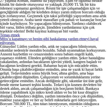
27 yaşında Roman, İstanbul’da yaşıyorum. Eşim ve oğlumla birlikte
kiralık bir dairede oturuyoruz ve yaklaşık 20,000 TL’lik bir kira
ödemesi yapmamız gerekiyor. Resmi bir işte çalışamadığım için ve
gençliğimde aldığım bir krediden dolayı yarım milyon borcum olduğu
için zorlanıyoruz. Geçinmek için taksi şoförlüğü yapıyordum ama artık
yeterli olmuyor. Araba tamir masrafları çok pahalı ve kazançlar borçlar
içinde kayboluyor. Ne yapacağımı bilmiyorum. Yardımcı olabilecek
biri varsa, lütfen irtibata geçin. Şimdiden yardımlarınız için çok
teşekkür ederim! Belki kayıtsız kalmayan biri vardır.
Temas etmek
Mfos’u kapatmayı ve benim gibi başkalarına yardım etmeyi hayal
ediyorum.
Günaydın! Lütfen yardım edin, artık ne yapacağımı bilmiyorum,
sıkıntılar nedeniyle moralim bozuldu. Sabah uyanmaktan korkuyorum.
Annemi kaybettim ve cenazesinden sonra babam engelli kaldı,
yaşamayı reddetti. Elimden geldiğince yardım ettim. Şeker hastalığına
yakalandım, ardından bacaklarım işlevini yitirdi, kangren başladı ve
bacağımın kesilmesi gerekti. Babamın hayatı için mücadele ettim.
Onunla başa çıkabileceğimize emindim, ama ne yazık ki hayat farklı
gelişti. Tedavisinden sonra büyük borç altına girdim, ama başa
çıkabileceğimi düşündüm. Çalışıyorum ve sorumluluklarımı yerine
getireceğime emindim. Ancak dediğimiz gibi, sıkıntılar üst üste gelir,
bende meme kanseri teşhisi kondu. Tedavi için kısmen devletten bir
destek aldım, ancak çalışamadığım için borçlarım birikti. Bankaya
ödeme yapabilmek için mikro kredi aldım ve bu bir kısır döngüye
dönüştü. Dolandırıcı değilim, yardım istemeden önce çok düşündüm,
makbuz yazacağım ve her ay belirli miktarlarla geri ödeyeceğim.
Borcum 700.000 TL, tüm tutarı istemiyorum, mümkün olduğunca