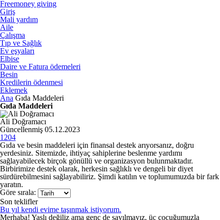
Freemoney giving
Giriş
Mali yardım
Aile
Çalışma
Tıp ve Sağlık
Ev eşyaları
Elbise
Daire ve Fatura ödemeleri
Besin
Kredilerin ödenmesi
Eklemek
Ana
Gıda Maddeleri
Gıda Maddeleri
Ali Doğramacı
Güncellenmiş 05.12.2023
1204
Gıda ve besin maddeleri için finansal destek arıyorsanız, doğru
yerdesiniz. Sitemizde, ihtiyaç sahiplerine beslenme yardımı
sağlayabilecek birçok gönüllü ve organizasyon bulunmaktadır.
Birbirimize destek olarak, herkesin sağlıklı ve dengeli bir diyet
sürdürebilmesini sağlayabiliriz. Şimdi katılın ve toplumumuzda bir fark
yaratın.
Göre sırala:
Son teklifler
Bu yıl kendi evime taşınmak istiyorum.
Merhaba! Yaşlı değiliz ama genç de sayılmayız, üç çocuğumuzla