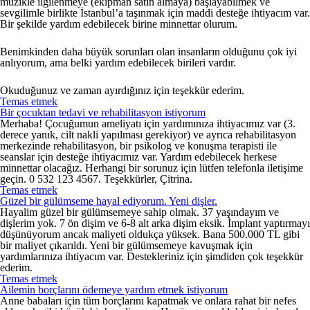
müzikle ilgilenmeye (ekipman satın almaya) başlayabilmek ve
sevgilimle birlikte İstanbul’a taşınmak için maddi desteğe ihtiyacım var.
Bir şekilde yardım edebilecek birine minnettar olurum.
Benimkinden daha büyük sorunları olan insanların olduğunu çok iyi
anlıyorum, ama belki yardım edebilecek birileri vardır.
Okuduğunuz ve zaman ayırdığınız için teşekkür ederim.
Temas etmek
Bir çocuktan tedavi ve rehabilitasyon istiyorum
Merhaba! Çocuğumun ameliyatı için yardımınıza ihtiyacımız var (3.
derece yanık, cilt nakli yapılması gerekiyor) ve ayrıca rehabilitasyon
merkezinde rehabilitasyon, bir psikolog ve konuşma terapisti ile
seanslar için desteğe ihtiyacımız var. Yardım edebilecek herkese
minnettar olacağız. Herhangi bir sorunuz için lütfen telefonla iletişime
geçin. 0 532 123 4567. Teşekkürler, Çitrina.
Temas etmek
Güzel bir gülümseme hayal ediyorum. Yeni dişler.
Hayalim güzel bir gülümsemeye sahip olmak. 37 yaşındayım ve
dişlerim yok. 7 ön dişim ve 6-8 alt arka dişim eksik. İmplant yaptırmayı
düşünüyorum ancak maliyeti oldukça yüksek. Bana 500.000 TL gibi
bir maliyet çıkarıldı. Yeni bir gülümsemeye kavuşmak için
yardımlarınıza ihtiyacım var. Destekleriniz için şimdiden çok teşekkür
ederim.
Temas etmek
Ailemin borçlarını ödemeye yardım etmek istiyorum
Anne babaları için tüm borçlarını kapatmak ve onlara rahat bir nefes