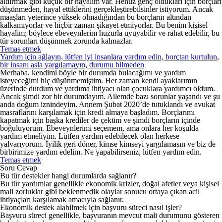
aldırmak gibi küçük bir hayalim var. Henüz genç oldukları için borçları
düşünmeden, hayal ettiklerini gerçekleştirebilsinler istiyorum. Ancak
maaşları yeterince yüksek olmadığından bu borçların altından
kalkamıyorlar ve hiçbir zaman şikayet etmiyorlar. Bu benim kişisel
hayalim; böylece ebeveynlerim huzurla uyuyabilir ve rahat edebilir, bu
tür sorunları düşünmek zorunda kalmazlar.
Temas etmek
Yardım için ağlayın, lütfen iyi insanlara yardım edin, borçtan kurtulun,
bir insanı asla yargılamayın, durumu bilmeden
Merhaba, kendimi böyle bir durumda bulacağımı ve yardım
isteyeceğimi hiç düşünmemiştim. Her zaman kendi ayaklarımın
üzerinde durdum ve yardıma ihtiyacı olan çocuklara yardımcı oldum.
Ancak şimdi zor bir durumdayım. Ailemde bazı sorunlar yaşandı ve şu
anda doğum iznindeyim. Annem Şubat 2020’de tutuklandı ve avukat
masraflarını karşılamak için kredi almaya başladım. Borçlarımı
kapatmak için başka krediler de çektim ve şimdi borçların içinde
boğuluyorum. Ebeveynlerimi seçemem, ama onlara her koşulda
yardım etmeliyim. Lütfen yardım edebilecek olan herkese
yalvarıyorum. İyilik geri döner, kimse kimseyi yargılamasın ve biz de
birbirimize yardım edelim. Ne yapabilirseniz, lütfen yardım edin.
Temas etmek
Soru Cevap
Bu tür destekler hangi durumlarda sağlanır?
Bu tür yardımlar genellikle ekonomik krizler, doğal afetler veya kişisel
mali zorluklar gibi beklenmedik olaylar sonucu ortaya çıkan acil
ihtiyaçları karşılamak amacıyla sağlanır.
Ekonomik destek alabilmek için başvuru süreci nasıl işler?
Başvuru süreci genellikle, başvuranın mevcut mali durumunu gösteren