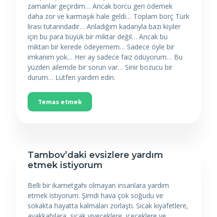
zamanlar geçirdim… Ancak borcu geri ödemek
daha zor ve karmaşık hale geldi… Toplam borç Türk
lirası tutarındadır… Anladığım kadarıyla bazı kişiler
için bu para büyük bir miktar değil… Ancak bu
miktarı bir kerede ödeyemem… Sadece öyle bir
imkanım yok… Her ay sadece faiz ödüyorum… Bu
yüzden ailemde bir sorun var… Sinir bozucu bir
durum… Lütfen yardım edin.
Temas etmek
Tambov’daki evsizlere yardım
etmek istiyorum
Belli bir ikametgahı olmayan insanlara yardım
etmek istiyorum. Şimdi hava çok soğudu ve
sokakta hayatta kalmaları zorlaştı. Sıcak kıyafetlere,
ayakkabılara, sıcak yiyeceklere, içeceklere ve