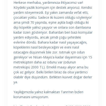
Herkese merhaba, yardımınıza ihtiyacımız var!
Köydeki yazlık komşum için destek arıyoruz. Kendisi
yardım isteyemezdi. Eşi yakın zamanda vefat etti,
çocukları yoktu. Sadece iki kuzeni olduğu söyleniyor
ama şimdi 70 yaşında, eşine aşkla bağlı olduğu iki
dişi köpekle yalnız yaşıyor ve onlara son damlasına
kadar özen gösteriyor. Bahardan beri bazı komşular
yardım ediyordu, ancak şimdi çoğu şehirdeki
evlerine döndü. Bahara kadar nasıl yaşayacağını,
köpeklerini nasıl besleyeceğini ve evini nasıl
ısıtacağını düşünmek bile zor. Isıtmak için odun
gerekiyor ve Nisan-Mayıs’a kadar dayanması için 15
metreküpten daha az odunu var (odunun
metreküpü 2000 TL). Emekli maaşı alıyor ama bu
çok az geliyor. Belki birileri biraz da olsa yardımcı
olabilir diye düşündüm. Birlikten kuvvet doğar derler
ya.
Yaşlılığımızda yalnız kalmaktan Tanrı’nın bizleri
korumasını umuyorum.