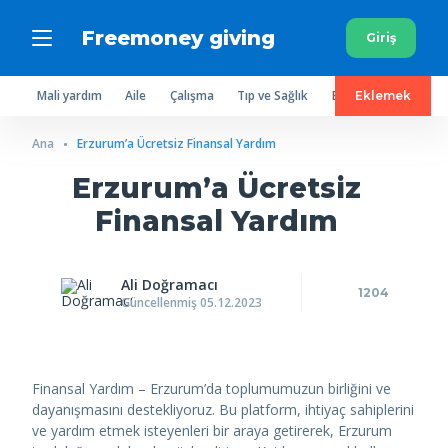
Freemoney giving
Giriş
Mali yardım
Aile
Çalışma
Tıp ve Sağlık
Ev eşyaları
Elbise
Eklemek
Ana
Erzurum’a Ücretsiz Finansal Yardım
Erzurum’a Ücretsiz
Finansal Yardım
Ali Doğramacı
1204
Güncellenmiş 05.12.2023
Finansal Yardım – Erzurum’da toplumumuzun birliğini ve
dayanışmasını destekliyoruz. Bu platform, ihtiyaç sahiplerini
ve yardım etmek isteyenleri bir araya getirerek, Erzurum