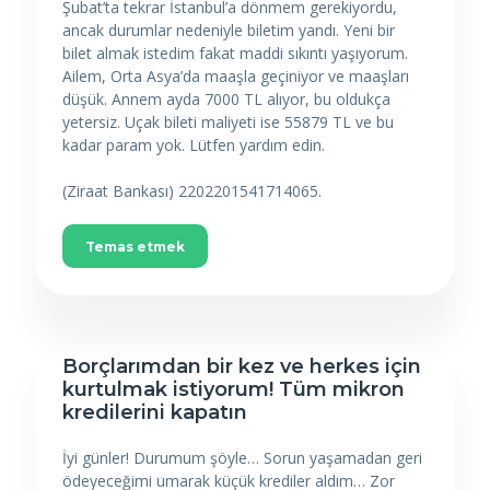
Şubat’ta tekrar İstanbul’a dönmem gerekiyordu,
ancak durumlar nedeniyle biletim yandı. Yeni bir
bilet almak istedim fakat maddi sıkıntı yaşıyorum.
Ailem, Orta Asya’da maaşla geçiniyor ve maaşları
düşük. Annem ayda 7000 TL alıyor, bu oldukça
yetersiz. Uçak bileti maliyeti ise 55879 TL ve bu
kadar param yok. Lütfen yardım edin.
(Ziraat Bankası) 2202201541714065.
Temas etmek
Borçlarımdan bir kez ve herkes için
kurtulmak istiyorum! Tüm mikron
kredilerini kapatın
İyi günler! Durumum şöyle… Sorun yaşamadan geri
ödeyeceğimi umarak küçük krediler aldım… Zor