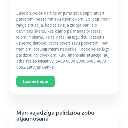
Labdien, vēlos dalīties ar jums savā sapnī atvērt
patversmi bezsaimnieku dzīvniekiem. Šo ideju manī
radīja situācija, kad televīzijā ziņoja par lielo
dzīvnieku skaitu, kas klaiņo pa manas pilsētas
ielām. Nolēmu, ka tā vietā, lai ieguldītu līdzekļus
uzņēmējdarbībā, vēlos atvērt savu patversmi, bet
maniem ietaupījumiem nepietika. Tāpēc vēlos lūgt
palīdzību no cilvēkiem, kuru finansiālā situācija ļauj
atbalstīt šo iniciatīvu. 5469 6000 6000 6000 4873
5682 Latvijas Banka.
Sazinieties ar
Man vajadzīga palīdzība zobu
atjaunošanā