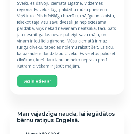
Sveiki, es dzīvoju ciematā Līgatne, Vidzemes
reģionā. Es vēlos lūgt palīdzību mūsu priesterim.
Viņš ir uzcēlis brīnišķīgu baznīcu, mājīgu un skaistu,
ieliekot tajā visu savu dvēseli. Ja nepieciešama
palīdzība, viņš nekad nevienam neatsaka, taču pats
jau desmit gadus nevar pabeigt savu māju, un
viņam ir ļoti liela ģimene. Mūsu ciematā ir maz
turīgu cilvēku, tāpēc es nolēmu rakstīt šeit. Es ticu,
ka pasaulē ir daudz labu cilvēku. Es vēlētos palīdzēt
cilvēkam, kurš dara labu un neko neprasa pretī.
Katram cilvēkam ir jābūt mājām.
Sazinieties ar
Man vajadzīga nauda, lai iegādātos
bērnu ratiņus Engelsā.
Mums ir 50 000 €