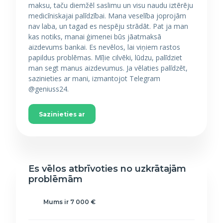
maksu, taču diemžēl saslimu un visu naudu iztērēju
medicīniskajai palīdzībai. Mana veselība joprojām
nav laba, un tagad es nespēju strādāt. Pat ja man
kas notiks, manai ģimenei būs jāatmaksā
aizdevums bankai. Es nevēlos, lai viņiem rastos
papildus problēmas. Mīļie cilvēki, lūdzu, palīdziet
man segt manus aizdevumus. Ja vēlaties palīdzēt,
sazinieties ar mani, izmantojot Telegram
@geniuss24.
Sazinieties ar
Es vēlos atbrīvoties no uzkrātajām
problēmām
Mums ir 7 000 €