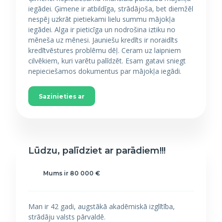
iegādei. Ģimene ir atbildīga, strādājoša, bet diemžēl
nespēj uzkrāt pietiekami lielu summu mājokļa
iegādei. Alga ir pieticīga un nodrošina iztiku no
mēneša uz mēnesi. Jauniešu kredīts ir noraidīts
kredītvēstures problēmu dēļ. Ceram uz laipniem
cilvēkiem, kuri varētu palīdzēt. Esam gatavi sniegt
nepieciešamos dokumentus par mājokļa iegādi.
Sazinieties ar
Lūdzu, palīdziet ar parādiem!!!
Mums ir 80 000 €
Man ir 42 gadi, augstākā akadēmiskā izglītība,
strādāju valsts pārvaldē.