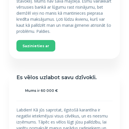
stāvoklī). Mums nav sava mājokļa. Esmu vairākkārt
vērsusies bankā ar lūgumu rast risinājumu, bet
diemžēl viņi no manis kā mantinieces pieprasa
kredīta maksājumus. Ļoti lūdzu ikvienu, kurš var
kaut kā palīdzēt man un manai ģimenei atrisināt šo
problēmu. Paldies.
Sazinieties ar
Es vēlos uzlabot savu dzīvokli.
Mums ir 60 000 €
Labdien! Kā jūs saprotat, ilgstošā karantīna ir
negatīvi ietekmējusi visus cilvēkus, un es neesmu
izņēmums. Tāpēc es vēlos lūgt jūsu palīdzību, lai
varētu nomaksāt manus parādus radiniekiem un