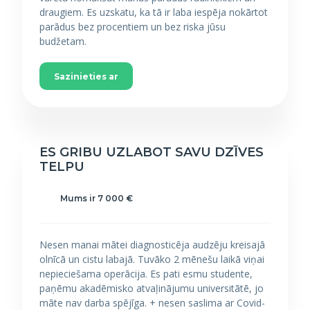
draugiem. Es uzskatu, ka tā ir laba iespēja nokārtot
parādus bez procentiem un bez riska jūsu
budžetam.
Sazinieties ar
ES GRIBU UZLABOT SAVU DZĪVES
TELPU
Mums ir 7 000 €
Nesen manai mātei diagnosticēja audzēju kreisajā
olnīcā un cistu labajā. Tuvāko 2 mēnešu laikā viņai
nepieciešama operācija. Es pati esmu studente,
paņēmu akadēmisko atvaļinājumu universitātē, jo
māte nav darba spējīga. + nesen saslima ar Covid-