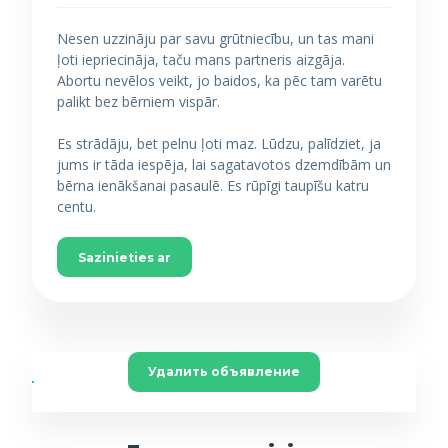
Nesen uzzināju par savu grūtniecību, un tas mani
ļoti iepriecināja, taču mans partneris aizgāja.
Abortu nevēlos veikt, jo baidos, ka pēc tam varētu
palikt bez bērniem vispār.
Es strādāju, bet pelnu ļoti maz. Lūdzu, palīdziet, ja
jums ir tāda iespēja, lai sagatavotos dzemdībām un
bērna ienākšanai pasaulē. Es rūpīgi taupīšu katru
centu.
Sazinieties ar
Удалить объявление