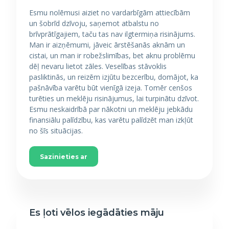
Esmu nolēmusi aiziet no vardarbīgām attiecībām
un šobrīd dzīvoju, saņemot atbalstu no
brīvprātīgajiem, taču tas nav ilgtermiņa risinājums.
Man ir aizņēmumi, jāveic ārstēšanās aknām un
cistai, un man ir robežslimības, bet aknu problēmu
dēļ nevaru lietot zāles. Veselības stāvoklis
pasliktinās, un reizēm izjūtu bezcerību, domājot, ka
pašnāvība varētu būt vienīgā izeja. Tomēr cenšos
turēties un meklēju risinājumus, lai turpinātu dzīvot.
Esmu neskaidrībā par nākotni un meklēju jebkādu
finansiālu palīdzību, kas varētu palīdzēt man izkļūt
no šīs situācijas.
Sazinieties ar
Es ļoti vēlos iegādāties māju