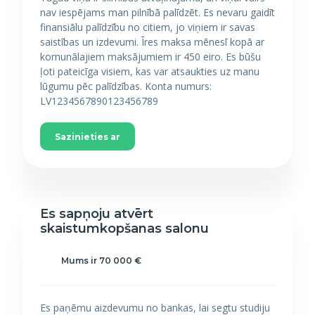
nav iespējams man pilnībā palīdzēt. Es nevaru gaidīt
finansiālu palīdzību no citiem, jo viņiem ir savas
saistības un izdevumi. Īres maksa mēnesī kopā ar
komunālajiem maksājumiem ir 450 eiro. Es būšu
ļoti pateicīga visiem, kas var atsaukties uz manu
lūgumu pēc palīdzības. Konta numurs:
LV1234567890123456789
Sazinieties ar
Es sapņoju atvērt
skaistumkopšanas salonu
Mums ir 70 000 €
Es paņēmu aizdevumu no bankas, lai segtu studiju