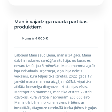
Man ir vajadzīga nauda pārtikas
produktiem
Mums ir 4 000 €
Labdien! Mani sauc Elena, man ir 34 gadi. Manā
dzīvē ir radusies sarežģīta situācija, no kuras es
nevaru izkļūt jau 5 mēnešus. Mana mamma agrāk
bija individuālā uzņēmēja, viņai bija neliels
veikaliņš, kura telpas tika izīrētas. 2022. gada 17.
janvārī mana mamma aizgāja mūžībā, viņai tika
atklāta briesmīga diagnoze – 4. stadijas vēzis.
Mantojot no mammas, man tika atstāts 2-istabu
dzīvoklis, kura vērtība ir apmēram 200 000 eiro.
Man ir trīs bērni, no kuriem viens ir bērns ar
invaliditāti, diagnoze cerebrālā trieka (bērns ir guļus