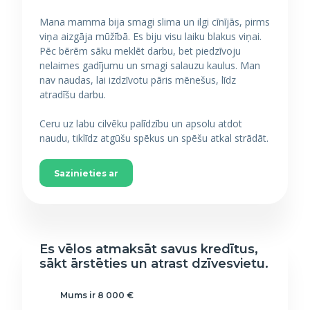
Mana mamma bija smagi slima un ilgi cīnījās, pirms
viņa aizgāja mūžībā. Es biju visu laiku blakus viņai.
Pēc bērēm sāku meklēt darbu, bet piedzīvoju
nelaimes gadījumu un smagi salauzu kaulus. Man
nav naudas, lai izdzīvotu pāris mēnešus, līdz
atradīšu darbu.
Ceru uz labu cilvēku palīdzību un apsolu atdot
naudu, tiklīdz atgūšu spēkus un spēšu atkal strādāt.
Sazinieties ar
Es vēlos atmaksāt savus kredītus,
sākt ārstēties un atrast dzīvesvietu.
Mums ir 8 000 €