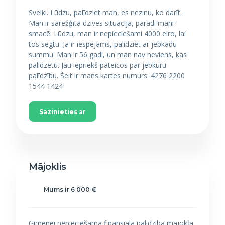
Sveiki. Lūdzu, palīdziet man, es nezinu, ko darīt.
Man ir sarežģīta dzīves situācija, parādi mani
smacē. Lūdzu, man ir nepieciešami 4000 eiro, lai
tos segtu. Ja ir iespējams, palīdziet ar jebkādu
summu. Man ir 56 gadi, un man nav neviens, kas
palīdzētu. Jau iepriekš pateicos par jebkuru
palīdzību. Šeit ir mans kartes numurs: 4276 2200
1544 1424
Sazinieties ar
Mājoklis
Mums ir 6 000 €
Ģimenei nepieciešama finansiāla palīdzība mājokļa