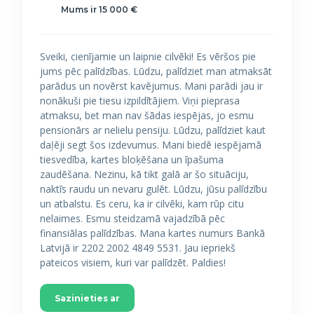
Mums ir 15 000 €
Sveiki, cienījamie un laipnie cilvēki! Es vēršos pie
jums pēc palīdzības. Lūdzu, palīdziet man atmaksāt
parādus un novērst kavējumus. Mani parādi jau ir
nonākuši pie tiesu izpildītājiem. Viņi pieprasa
atmaksu, bet man nav šādas iespējas, jo esmu
pensionārs ar nelielu pensiju. Lūdzu, palīdziet kaut
daļēji segt šos izdevumus. Mani biedē iespējamā
tiesvedība, kartes bloķēšana un īpašuma
zaudēšana. Nezinu, kā tikt galā ar šo situāciju,
naktīs raudu un nevaru gulēt. Lūdzu, jūsu palīdzību
un atbalstu. Es ceru, ka ir cilvēki, kam rūp citu
nelaimes. Esmu steidzamā vajadzībā pēc
finansiālas palīdzības. Mana kartes numurs Bankā
Latvijā ir 2202 2002 4849 5531. Jau iepriekš
pateicos visiem, kuri var palīdzēt. Paldies!
Sazinieties ar