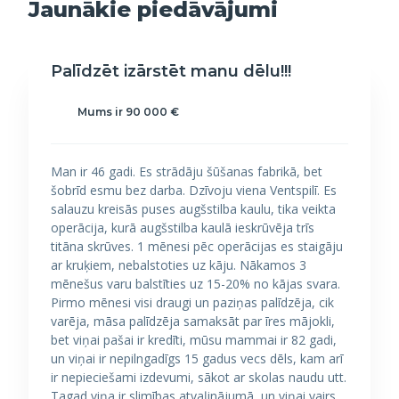
Jaunākie piedāvājumi
Palīdzēt izārstēt manu dēlu!!!
Mums ir 90 000 €
Man ir 46 gadi. Es strādāju šūšanas fabrikā, bet
šobrīd esmu bez darba. Dzīvoju viena Ventspilī. Es
salauzu kreisās puses augšstilba kaulu, tika veikta
operācija, kurā augšstilba kaulā ieskrūvēja trīs
titāna skrūves. 1 mēnesi pēc operācijas es staigāju
ar kruķiem, nebalstoties uz kāju. Nākamos 3
mēnešus varu balstīties uz 15-20% no kājas svara.
Pirmo mēnesi visi draugi un paziņas palīdzēja, cik
varēja, māsa palīdzēja samaksāt par īres mājokli,
bet viņai pašai ir kredīti, mūsu mammai ir 82 gadi,
un viņai ir nepilngadīgs 15 gadus vecs dēls, kam arī
ir nepieciešami izdevumi, sākot ar skolas naudu utt.
Tagad viņa ir slimības atvaļinājumā, un viņai vairs