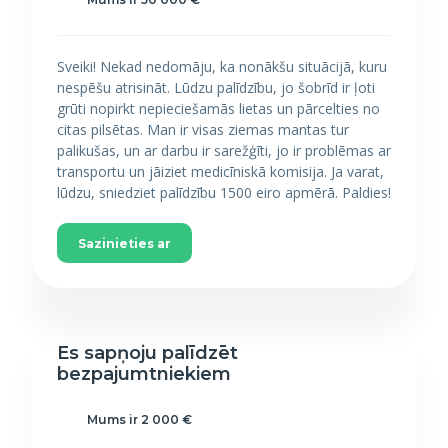
Sveiki! Nekad nedomāju, ka nonākšu situācijā, kuru
nespēšu atrisināt. Lūdzu palīdzību, jo šobrīd ir ļoti
grūti nopirkt nepieciešamās lietas un pārcelties no
citas pilsētas. Man ir visas ziemas mantas tur
palikušas, un ar darbu ir sarežģīti, jo ir problēmas ar
transportu un jāiziet medicīniskā komisija. Ja varat,
lūdzu, sniedziet palīdzību 1500 eiro apmērā. Paldies!
Sazinieties ar
Es sapņoju palīdzēt
bezpajumtniekiem
Mums ir 2 000 €