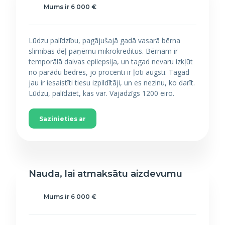
Mums ir 6 000 €
Lūdzu palīdzību, pagājušajā gadā vasarā bērna
slimības dēļ paņēmu mikrokredītus. Bērnam ir
temporālā daivas epilepsija, un tagad nevaru izkļūt
no parādu bedres, jo procenti ir ļoti augsti. Tagad
jau ir iesaistīti tiesu izpildītāji, un es nezinu, ko darīt.
Lūdzu, palīdziet, kas var. Vajadzīgs 1200 eiro.
Sazinieties ar
Nauda, lai atmaksātu aizdevumu
Mums ir 6 000 €