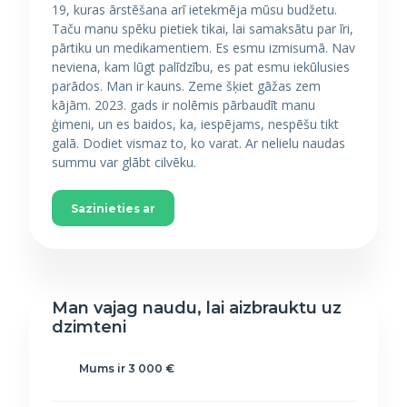
19, kuras ārstēšana arī ietekmēja mūsu budžetu.
Taču manu spēku pietiek tikai, lai samaksātu par īri,
pārtiku un medikamentiem. Es esmu izmisumā. Nav
neviena, kam lūgt palīdzību, es pat esmu iekūlusies
parādos. Man ir kauns. Zeme šķiet gāžas zem
kājām. 2023. gads ir nolēmis pārbaudīt manu
ģimeni, un es baidos, ka, iespējams, nespēšu tikt
galā. Dodiet vismaz to, ko varat. Ar nelielu naudas
summu var glābt cilvēku.
Sazinieties ar
Man vajag naudu, lai aizbrauktu uz
dzimteni
Mums ir 3 000 €