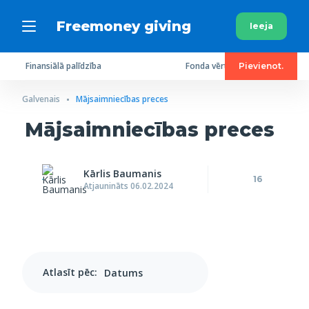
Freemoney giving
Ieeja
Finansiālā palīdzība
Fonda vērtējums
Pievienot.
Galvenais
Mājsaimniecības preces
Mājsaimniecības preces
Kārlis Baumanis
16
Atjaunināts 06.02.2024
Atlasīt pēc: