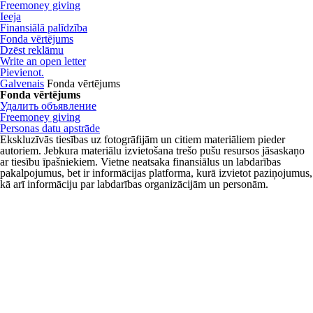
Freemoney giving
Ieeja
Finansiālā palīdzība
Fonda vērtējums
Dzēst reklāmu
Write an open letter
Pievienot.
Galvenais
Fonda vērtējums
Fonda vērtējums
Удалить объявление
Freemoney giving
Personas datu apstrāde
Ekskluzīvās tiesības uz fotogrāfijām un citiem materiāliem pieder
autoriem. Jebkura materiālu izvietošana trešo pušu resursos jāsaskaņo
ar tiesību īpašniekiem. Vietne neatsaka finansiālus un labdarības
pakalpojumus, bet ir informācijas platforma, kurā izvietot paziņojumus,
kā arī informāciju par labdarības organizācijām un personām.