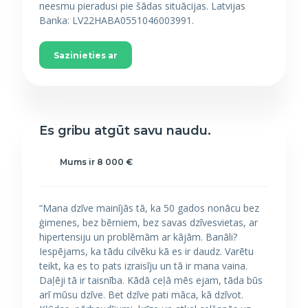
neesmu pieradusi pie šādas situācijas. Latvijas
Banka: LV22HABA0551046003991.
Sazinieties ar
Es gribu atgūt savu naudu.
Mums ir 8 000 €
“Mana dzīve mainījās tā, ka 50 gados nonācu bez
ģimenes, bez bērniem, bez savas dzīvesvietas, ar
hipertensiju un problēmām ar kājām. Banāli?
Iespējams, ka tādu cilvēku kā es ir daudz. Varētu
teikt, ka es to pats izraisīju un tā ir mana vaina.
Daļēji tā ir taisnība. Kādā ceļā mēs ejam, tāda būs
arī mūsu dzīve. Bet dzīve pati māca, kā dzīvot.