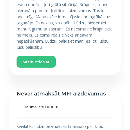
esmu nonācis ļoti grūtā situācijā. Krāpnieki mani
pierunāja paņemt ļoti lielus aizdevumus. Tas ir
briesmīgi. Mana dzīve ir mainījusies no agrākās uz
tagadējo. Es nezinu, ko darīt… Lūdzu, pieņemiet
manu lūgumu ar sapratni. Es neesmu ne krāpnieks,
ne melis. Es esmu reāls cilvēks ar savām
nepatikšanām. Lūdzu, palīdziet man, es ļoti lūdzu
jūsu palīdzību.
Sazinieties ar
Nevar atmaksāt MFI aizdevumus
Mums ir 70 000 €
Sveiki! Es lūdzu bezmaksas finansiālo palīdzību.