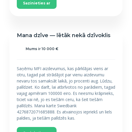
Sazinieties ar
Mana dzīve — lētāk nekā dzīvoklis
Mums ir 10 000 €
Saņēmu MFI aizdevumus, kas pārklājas viens ar
otru, tagad pat strādājot par vienu aizdevumu
nevaru tos samaksāt laikā, jo procenti aug. Lūdzu,
palīdziet. Ko darīt, lai atbrīvotos no parādiem, tagad
vajag apmēram 100000 eiro. Es neesmu krāpnieks,
ticiet vai nē, jo es tiešām ceru, ka šeit tiešām
palīdzēs. Mana karte Swedbank
4276872071685888. Es atvainojos iepriekš un liels
paldies, ja tiešām palīdzēs kas.