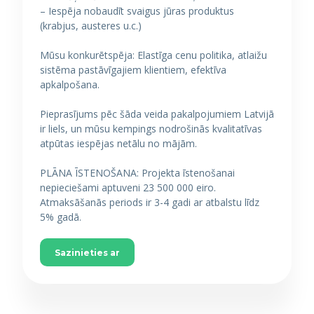
– Iespēja nobaudīt svaigus jūras produktus
(krabjus, austeres u.c.)
Mūsu konkurētspēja: Elastīga cenu politika, atlaižu
sistēma pastāvīgajiem klientiem, efektīva
apkalpošana.
Pieprasījums pēc šāda veida pakalpojumiem Latvijā
ir liels, un mūsu kempings nodrošinās kvalitatīvas
atpūtas iespējas netālu no mājām.
PLĀNA ĪSTENOŠANA: Projekta īstenošanai
nepieciešami aptuveni 23 500 000 eiro.
Atmaksāšanās periods ir 3-4 gadi ar atbalstu līdz
5% gadā.
Sazinieties ar