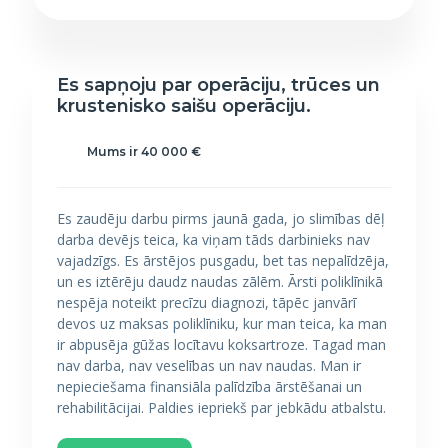
Es sapņoju par operāciju, trūces un
krustenisko saišu operāciju.
Mums ir 40 000 €
Es zaudēju darbu pirms jaunā gada, jo slimības dēļ
darba devējs teica, ka viņam tāds darbinieks nav
vajadzīgs. Es ārstējos pusgadu, bet tas nepalīdzēja,
un es iztērēju daudz naudas zālēm. Ārsti poliklīnikā
nespēja noteikt precīzu diagnozi, tāpēc janvārī
devos uz maksas poliklīniku, kur man teica, ka man
ir abpusēja gūžas locītavu koksartroze. Tagad man
nav darba, nav veselības un nav naudas. Man ir
nepieciešama finansiāla palīdzība ārstēšanai un
rehabilitācijai. Paldies iepriekš par jebkādu atbalstu.