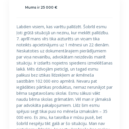
Mums ir 25 000 €
Labdien visiem, kas varētu palīdzēt. Šobrīd esmu
ļoti grūtā situācijā un nezinu, kur meklēt palīdzību.
7. aprīlī mans vīrs tika aizturēts un viņam tika
noteikts apcietinājums uz 1 mēnesi un 22 dienām.
Neskatoties uz dokumentārajiem pierādījumiem
par viņa nevainību, advokātam neizdevās mainīt
situāciju. Ir izdarīts nopietns spiediens izmeklēšanas
laikā. Mēs dzīvojām pieticīgi, un tagad esmu
palikusi bez iztikas līdzekļiem ar ikmēneša
saistībām 102 000 eiro apmērā. Nevaru pat
iegādāties pārtikas produktus, nemaz nerunājot par
bērna sagatavošanu skolai. Esmu sākusi vākt
naudu bērna skolas grāmatām. Vēl man ir jāmaksā
par advokāta pakalpojumiem. Līdz šim esmu
spējusi segt tikai pusi no mēneša izmaksām – 35
000 eiro. Es zinu, ka taisnība ir mūsu pusē, bet
šobrīd nespēju tikt galā ar šo situāciju. Man nav