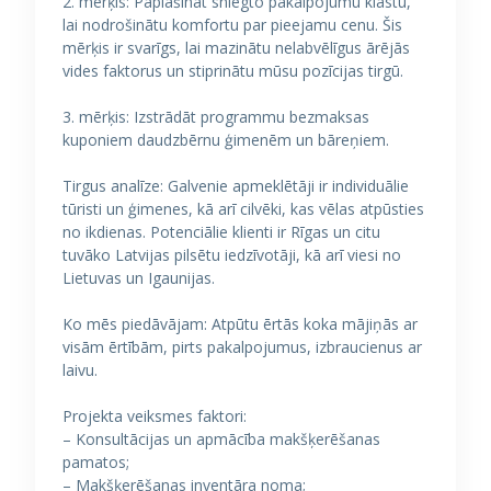
2. mērķis: Paplašināt sniegto pakalpojumu klāstu,
lai nodrošinātu komfortu par pieejamu cenu. Šis
mērķis ir svarīgs, lai mazinātu nelabvēlīgus ārējās
vides faktorus un stiprinātu mūsu pozīcijas tirgū.
3. mērķis: Izstrādāt programmu bezmaksas
kuponiem daudzbērnu ģimenēm un bāreņiem.
Tirgus analīze: Galvenie apmeklētāji ir individuālie
tūristi un ģimenes, kā arī cilvēki, kas vēlas atpūsties
no ikdienas. Potenciālie klienti ir Rīgas un citu
tuvāko Latvijas pilsētu iedzīvotāji, kā arī viesi no
Lietuvas un Igaunijas.
Ko mēs piedāvājam: Atpūtu ērtās koka mājiņās ar
visām ērtībām, pirts pakalpojumus, izbraucienus ar
laivu.
Projekta veiksmes faktori:
– Konsultācijas un apmācība makšķerēšanas
pamatos;
– Makšķerēšanas inventāra noma;