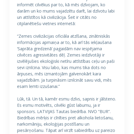
informēt cilvēkus par to, kā mēs dzīvojam, ko
darām un ko mums vajadzētu darīt, lai dzīvotu labi
un attīstītos kā civilizācija. Šeit ir citāts no
citplanētiešu vietnes internetā:
“Zemes civilizācijas oficiāla atzīšana, zinātniskās
informācijas apmaiņa ar to, kā arī tās iekļaušana
‘Saprāta gredzenā’ pagaidām nav iespējama
cilvēces agresivitātes dēļ. Zemes iedzīvotāji ir
izvēlējušies ekoloģiski netīru attīstības ceļu un paši
sevi iznīcina. Visu labo, kas mums tika dots no
ārpuses, mēs izmantojām galvenokārt kara
vajadzībām. Ja turpināsim iznīcināt savu vidi, mēs
esam lemti izzušanai.”
Lūk, tā. Un tā, kamēr esmu dzīvs, sapnis ir jāīsteno.
Es esmu motivēts, cilvēki gūst labumu, ja ir
sponsors. LATVIJAS Tautas biedrība. NVO “BUR”.
Biedrības mērķis ir cīnīties pret alkohola lietošanu,
narkomāniju, ekoloģijas postīšanu un
piesārņošanu. Tāpat arī virzīt sabiedrību uz pareizo