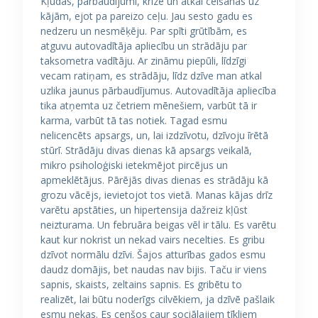
Kļūdas, pārbaudījumi, krīze un atkal celšanās uz
kājām, ejot pa pareizo ceļu. Jau sesto gadu es
nedzeru un nesmēķēju. Par spīti grūtībām, es
atguvu autovadītāja apliecību un strādāju par
taksometra vadītāju. Ar zināmu piepūli, līdzīgi
vecam ratiņam, es strādāju, līdz dzīve man atkal
uzlika jaunus pārbaudījumus. Autovadītāja apliecība
tika atņemta uz četriem mēnešiem, varbūt tā ir
karma, varbūt tā tas notiek. Tagad esmu
nelicencēts apsargs, un, lai izdzīvotu, dzīvoju īrētā
stūrī. Strādāju divas dienas kā apsargs veikalā,
mikro psiholoģiski ietekmējot pircējus un
apmeklētājus. Pārējās divas dienas es strādāju kā
grozu vācējs, ievietojot tos vietā. Manas kājas drīz
varētu apstāties, un hipertensija dažreiz kļūst
neizturama. Un februāra beigas vēl ir tālu. Es varētu
kaut kur nokrist un nekad vairs necelties. Es gribu
dzīvot normālu dzīvi. Šajos atturības gados esmu
daudz domājis, bet naudas nav bijis. Taču ir viens
sapnis, skaists, zeltains sapnis. Es gribētu to
realizēt, lai būtu noderīgs cilvēkiem, ja dzīvē pašlaik
esmu nekas. Es cenšos caur sociālajiem tīkliem