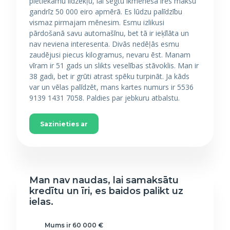
pietiekamu līdzekļu, lai segtu ikmēneša īres maksu
gandrīz 50 000 eiro apmērā. Es lūdzu palīdzību
vismaz pirmajam mēnesim. Esmu izlikusi
pārdošanā savu automašīnu, bet tā ir ieķīlāta un
nav neviena interesenta. Divās nedēļās esmu
zaudējusi piecus kilogramus, nevaru ēst. Manam
vīram ir 51 gads un slikts veselības stāvoklis. Man ir
38 gadi, bet ir grūti atrast spēku turpināt. Ja kāds
var un vēlas palīdzēt, mans kartes numurs ir 5536
9139 1431 7058. Paldies par jebkuru atbalstu.
Sazinieties ar
Man nav naudas, lai samaksātu
kredītu un īri, es baidos palikt uz
ielas.
Mums ir 60 000 €