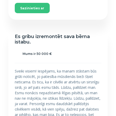
Sazinieties ar
Es gribu izremontēt sava bērna
istabu.
Mums ir 50 000 €
Sveiki visiem! Iespējams, ka manam stāstam būs
grūti noticēt, jo patiesība mūsdienās bieži šķiet
neticama. Es ticu, ka ir cilvēki ar atvērtu un sirsnīgu
sirdi, jo arī pats esmu tāds. Lūdzu, palīdziet man.
Esmu nonācis nepazīstamā Rīgas pilsētā, un man
nav ne mājokļa, ne iztikas līdzekļu. Lūdzu, palīdziet,
ja varat. Personīgi esmu daudzkārt palīdzējis
cilvēkiem visādi, kā vien spēju, dažreiz pat daloties
ar pēdējo, kas man bija. Es ar to nelepojos, bet