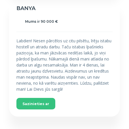
BANYA
Mums ir 90 000 €
Labdien! Nesen pārcēlos uz citu pilsētu, īrēju istabu
hostelī un atradu darbu. Taču istabas īpašnieks
paziņoja, ka man jāizvācas nedēļas laikā, jo viņi
pārdod īpašumu. Nākamajā dienā mani atlaida no
darba un algu nesamaksāja. Man ir 4 dienas, lai
atrastu jaunu dzīvesvietu. Aizdevumus un kredītus
man neapstiprina. Naudas vispār nav, un nav
neviena, no kā varētu aizņemties. Lūdzu, palīdziet
man! Lai Dievs jūs sargā!
Sazinieties ar