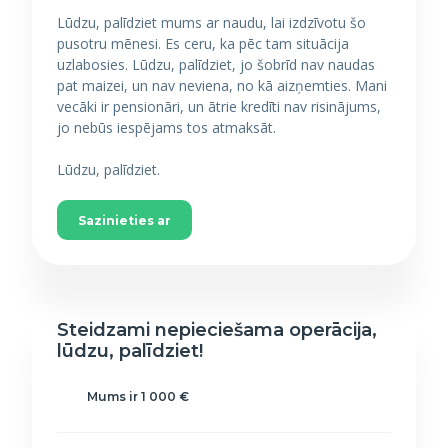
Lūdzu, palīdziet mums ar naudu, lai izdzīvotu šo
pusotru mēnesi. Es ceru, ka pēc tam situācija
uzlabosies. Lūdzu, palīdziet, jo šobrīd nav naudas
pat maizei, un nav neviena, no kā aizņemties. Mani
vecāki ir pensionāri, un ātrie kredīti nav risinājums,
jo nebūs iespējams tos atmaksāt.
Lūdzu, palīdziet.
Sazinieties ar
Steidzami nepieciešama operācija,
lūdzu, palīdziet!
Mums ir 1 000 €