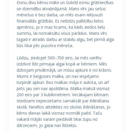
Esmu divu bērnu māte un šobrīd esmu grūtniecības
un dzemdību atvaļinājumā. Mans vīrs jau sešus
mēnešus ir bez darba, un mēs esam iekļuvuši
finansiālās grūtībās. Es nelūdzu palīdzību lielos
apmēros, jo ir maz ticams, ka kāds ziedos lielu
summu, lai nomaksātu visus parādus. Mans vīrs
tagad ir atradis darbu ar stabilu algu, bet pirmā alga
būs tikai pēc pusotra mēneša.
Lūdzu, ziedojiet 500–700 eiro, lai mēs varētu
izdzīvot līdz pirmajai algai kopā ar bērniem. Mēs
dzīvojam privātmājā, un mūsu apkure ir no krāsns.
Mums ir beigusies malka, un nav iespējams
turpināt apkuri. Bez malkas māja ir auksta, un arī
pirts jau sen nav apsildāma. Malka maksā vismaz
200 eiro par 3 kubikmetriem. Vecākajam bērnam
steidzami nepieciešams samaksāt par ēdināšanu
skolā. Nevēlos atteikties no skolas ēdināšanas, jo
bērns dienas laikā vismaz normāli paēd. Taču
vakarā mājās varam piedāvāt tikai zupu no
dārzeņiem, jo gaļai nav līdzekļu.