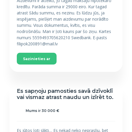
Aizdevumi ir atteikti, jo tagad maksāju hipotekāro
kredītu. Parāda summa ir 29000 eiro. Kur tagad
atrast šādu summu, es nezinu. Es lūdzu jūs, ja
iespējams, piešķirt man aizdevumu par norādīto
summu. Visus dokumentus, kvītis, es visu
nodrošināšu. Man ir ļoti kauns par šo ziņu. Kartes
numurs 5559493705620210 Swedbank. E-pasts
filipok200891@mail.lv
Sazinieties ar
Es sapņoju pamosties savā dzīvoklī
vai vismaz atrast naudu un izīrēt to.
Mums ir 30 000 €
Es jūtos ļoti slikti… Es nekad neko neprasīju, bet