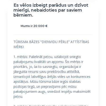
Es vēlos izbeigt parādus un dzīvot
mierīgi, nebaidoties par saviem
bērniem.
Mums ir 20 000 €
TŪRISMA BĀZES “DIENVIDU PĒRLE” ATTĪSTĪBAS
MĒRĶI
1. mērķis: Palielināt peļņu, uzlabojot sniegto
pakalpojumu kvalitāti un apjomu. Šis mērķis ir
prioritārs, jo, lai to sasniegtu, organizācijai ir
jāiegulda resursi savu priekšrocību attīstībā,
izmantojot labvēlīgus ārējās vides un konkurences
apstākļus. Mūsu tūrisma bāze iegūs stabilas
pozīcijas tirgū, un pieprasījums pēc mūsu
pakalpojumiem augs, sniedzot iespēju maksimizēt
peļņu.