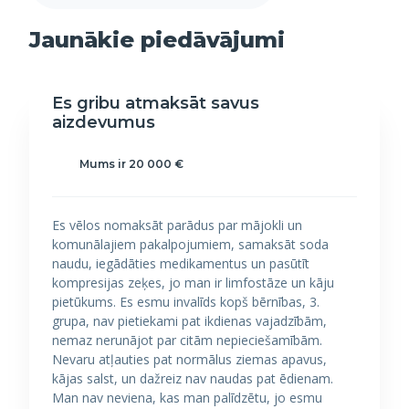
Jaunākie piedāvājumi
Es gribu atmaksāt savus
aizdevumus
Mums ir 20 000 €
Es vēlos nomaksāt parādus par mājokli un
komunālajiem pakalpojumiem, samaksāt soda
naudu, iegādāties medikamentus un pasūtīt
kompresijas zeķes, jo man ir limfostāze un kāju
pietūkums. Es esmu invalīds kopš bērnības, 3.
grupa, nav pietiekami pat ikdienas vajadzībām,
nemaz nerunājot par citām nepieciešamībām.
Nevaru atļauties pat normālus ziemas apavus,
kājas salst, un dažreiz nav naudas pat ēdienam.
Man nav neviena, kas man palīdzētu, jo esmu