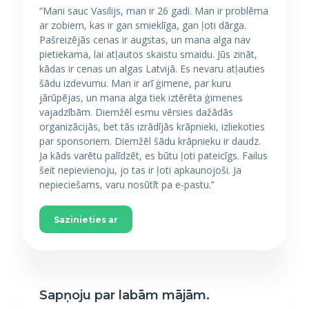
“Mani sauc Vasilijs, man ir 26 gadi. Man ir problēma
ar zobiem, kas ir gan smieklīga, gan ļoti dārga.
Pašreizējās cenas ir augstas, un mana alga nav
pietiekama, lai atļautos skaistu smaidu. Jūs zināt,
kādas ir cenas un algas Latvijā. Es nevaru atļauties
šādu izdevumu. Man ir arī ģimene, par kuru
jārūpējas, un mana alga tiek iztērēta ģimenes
vajadzībām. Diemžēl esmu vērsies dažādās
organizācijās, bet tās izrādījās krāpnieki, izliekoties
par sponsoriem. Diemžēl šādu krāpnieku ir daudz.
Ja kāds varētu palīdzēt, es būtu ļoti pateicīgs. Failus
šeit nepievienoju, jo tas ir ļoti apkaunojoši. Ja
nepieciešams, varu nosūtīt pa e-pastu.”
Sazinieties ar
Sapņoju par labām mājām.