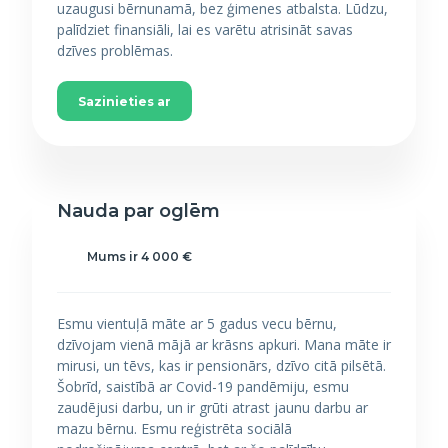
uzaugusi bērnunamā, bez ģimenes atbalsta. Lūdzu,
palīdziet finansiāli, lai es varētu atrisināt savas
dzīves problēmas.
Sazinieties ar
Nauda par oglēm
Mums ir 4 000 €
Esmu vientuļā māte ar 5 gadus vecu bērnu,
dzīvojam vienā mājā ar krāsns apkuri. Mana māte ir
mirusi, un tēvs, kas ir pensionārs, dzīvo citā pilsētā.
Šobrīd, saistībā ar Covid-19 pandēmiju, esmu
zaudējusi darbu, un ir grūti atrast jaunu darbu ar
mazu bērnu. Esmu reģistrēta sociālā