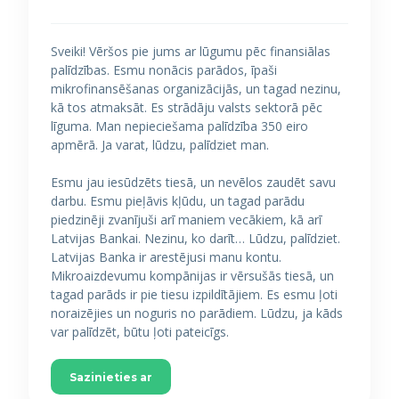
Sveiki! Vēršos pie jums ar lūgumu pēc finansiālas
palīdzības. Esmu nonācis parādos, īpaši
mikrofinansēšanas organizācijās, un tagad nezinu,
kā tos atmaksāt. Es strādāju valsts sektorā pēc
līguma. Man nepieciešama palīdzība 350 eiro
apmērā. Ja varat, lūdzu, palīdziet man.
Esmu jau iesūdzēts tiesā, un nevēlos zaudēt savu
darbu. Esmu pieļāvis kļūdu, un tagad parādu
piedzinēji zvanījuši arī maniem vecākiem, kā arī
Latvijas Bankai. Nezinu, ko darīt… Lūdzu, palīdziet.
Latvijas Banka ir arestējusi manu kontu.
Mikroaizdevumu kompānijas ir vērsušās tiesā, un
tagad parāds ir pie tiesu izpildītājiem. Es esmu ļoti
noraizējies un noguris no parādiem. Lūdzu, ja kāds
var palīdzēt, būtu ļoti pateicīgs.
Sazinieties ar