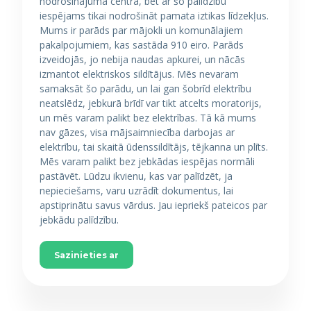
nodrošinājuma centrā, bet ar šo palīdzību
iespējams tikai nodrošināt pamata iztikas līdzekļus.
Mums ir parāds par mājokli un komunālajiem
pakalpojumiem, kas sastāda 910 eiro. Parāds
izveidojās, jo nebija naudas apkurei, un nācās
izmantot elektriskos sildītājus. Mēs nevaram
samaksāt šo parādu, un lai gan šobrīd elektrību
neatslēdz, jebkurā brīdī var tikt atcelts moratorijs,
un mēs varam palikt bez elektrības. Tā kā mums
nav gāzes, visa mājsaimniecība darbojas ar
elektrību, tai skaitā ūdenssildītājs, tējkanna un plīts.
Mēs varam palikt bez jebkādas iespējas normāli
pastāvēt. Lūdzu ikvienu, kas var palīdzēt, ja
nepieciešams, varu uzrādīt dokumentus, lai
apstiprinātu savus vārdus. Jau iepriekš pateicos par
jebkādu palīdzību.
Sazinieties ar