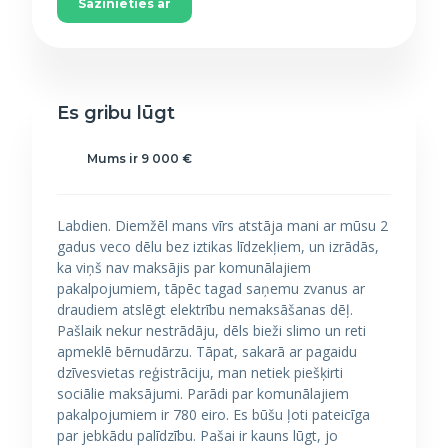
Sazinieties ar
Es gribu lūgt
Mums ir 9 000 €
Labdien. Diemžēl mans vīrs atstāja mani ar mūsu 2
gadus veco dēlu bez iztikas līdzekļiem, un izrādās,
ka viņš nav maksājis par komunālajiem
pakalpojumiem, tāpēc tagad saņemu zvanus ar
draudiem atslēgt elektrību nemaksāšanas dēļ.
Pašlaik nekur nestrādāju, dēls bieži slimo un reti
apmeklē bērnudārzu. Tāpat, sakarā ar pagaidu
dzīvesvietas reģistrāciju, man netiek piešķirti
sociālie maksājumi. Parādi par komunālajiem
pakalpojumiem ir 780 eiro. Es būšu ļoti pateicīga
par jebkādu palīdzību. Pašai ir kauns lūgt, jo