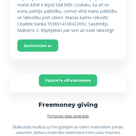
manā dzīvē ir bijuši tādi brīži. Uzskatu, ka arī es
esmu pelnījis palīdzību, ņemot vērā manu palīdzību
un labestību pret citiem. Manas kartes rekvizīti:
Citadele banka 5536914108422092. Saņēmējs
Maksims V. Rūpējieties par sevi un esiet labestīgi!
Sazinieties ar
Удалить объявление
Freemoney giving
Personas datu apstrāde
Ekskluzīvās tiesības uz fotogrāfijām un citiem materiāliem pieder
autoriem. Jebkura materiālu izvietošana trešo pušu resursos