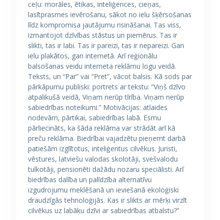
ceļu: morāles, ētikas, inteliģences, cieņas,
lasītprasmes ievērošanu, sākot no ielu šķērsošanas
līdz kompromisa jautājumu risināšanai. Tas viss,
izmantojot dzīvības stāstus un piemērus. Tas ir
slikti, tas ir labi. Tas ir pareizi, tas ir nepareizi. Gan
ielu plakātos, gan internetā. Arī reģionālu
balsošanas veidu interneta reklāmu logu veidā.
Teksts, un “Par” vai “Pret”, vācot balsis. Kā sods par
pārkāpumu publiski: portrets ar tekstu: “Viņš dzīvo
atpalikušā veidā, Viņam nerūp tīrība. Viņam nerūp
sabiedrības noteikumi.” Motivācijas: atlaides
nodevām, pārtikai, sabiedrības labā. Esmu
pārliecināts, ka šāda reklāma var strādāt arī kā
preču reklāma. Biedrībai vajadzētu pieņemt darbā
patiešām izglītotus, inteliģentus cilvēkus. Juristi,
vēstures, latviešu valodas skolotāji, svešvalodu
tulkotāji, pensionēti dažādu nozaru speciālisti. Arī
biedrības dalība un palīdzība alternatīvu
izgudrojumu meklēšanā un ieviešanā ekoloģiski
draudzīgās tehnoloģijās. Kas ir slikts ar mērķi virzīt
cilvēkus uz labāku dzīvi ar sabiedrības atbalstu?”