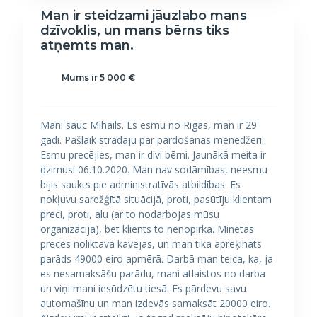
Man ir steidzami jāuzlabo mans
dzīvoklis, un mans bērns tiks
atņemts man.
Mums ir 5 000 €
Mani sauc Mihails. Es esmu no Rīgas, man ir 29
gadi. Pašlaik strādāju par pārdošanas menedžeri.
Esmu precējies, man ir divi bērni. Jaunākā meita ir
dzimusi 06.10.2020. Man nav sodāmības, neesmu
bijis saukts pie administratīvās atbildības. Es
nokļuvu sarežģītā situācijā, proti, pasūtīju klientam
preci, proti, alu (ar to nodarbojas mūsu
organizācija), bet klients to nenopirka. Minētās
preces noliktavā kavējās, un man tika aprēķināts
parāds 49000 eiro apmērā. Darbā man teica, ka, ja
es nesamaksāšu parādu, mani atlaistos no darba
un viņi mani iesūdzētu tiesā. Es pārdevu savu
automašīnu un man izdevās samaksāt 20000 eiro.