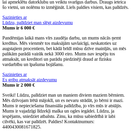
lai apmeklētu datorklubu un veiktu svarīgus darbus. Draugs ieteica
šo vietni, un nolēmu to izmēģināt. Liels paldies visiem, kas palīdzēs.
Sazinieties ar
Lūdzu, palīdziet man slēgt aizdevumu
Mums ir 6 000 €
Pandēmijas laikā mans vīrs zaudēja darbu, un mums nācās ņemt
kredītus. Mēs vienmēr tos maksājām savlaicīgi, neskatoties uz
augstajiem procentiem, bet kādā brīdī mūsu dzīve mainījās, un mēs
palikām parādā vairāk nekā 3000 eiro. Mums nav iespēju tos
atmaksāt, un kreditori un parādu piedzinēji draud ar fizisku
vardarbību un īpašuma bojāšanu.
Sazinieties ar
Es gribu atmaksāt aizdevumu
Mums ir 2 000 €
Sveiki! Lūdzu, palīdziet man un maniem diviem maziem bērniem.
Mēs dzīvojam īrētā mājoklī, un es nevaru strādāt, jo bērni ir mazi.
Mums ir nepieciešama finansiāla palīdzība, jo vīrs mūs ir atstājis.
Mums ir vajadzīgi līdzekļi malka un ogles iegādei. Lūdzu, ja
iespējams, sniedziet atbalstu. Zinu, ka mūsu sabiedrībā ir labi
cilvēki, kas var palīdzēt. Paldies! Kontaktnumurs:
4400430081671825.