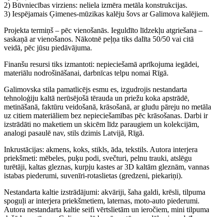
2) Būvniecības virziens: neliela izmēra metāla konstrukcijas.
3) Iespējamais Ģimenes-mūzikas kalēju šovs ar Galimova kalējiem.
Projekta termiņš – pēc vienošanās. Ieguldīto līdzekļu atgriešana –
saskaņā ar vienošanos. Nākotnē peļņa tiks dalīta 50/50 vai citā
veidā, pēc jūsu piedāvājuma.
Finanšu resursi tiks izmantoti: nepieciešamā aprīkojuma iegādei,
materiālu nodrošināšanai, darbnīcas telpu nomai Rīgā.
Galimovska stila pamatlicējs esmu es, izgudrojis nestandarta
tehnoloģiju kaltā nerūsējošā tērauda un priežu koka apstrādē,
metināšanā, faktūru veidošanā, krāsošanā, ar gludu pāreju no metāla
uz citiem materiāliem bez nepieciešamības pēc krāsošanas. Darbi ir
izstrādāti no maketiem un skicēm līdz paraugiem un kolekcijām,
analogi pasaulē nav, stils dzimis Latvijā, Rīgā.
Inkrustācijas: akmens, koks, stikls, āda, tekstils. Autora interjera
priekšmeti: mēbeles, puķu podi, svečturi, pelnu trauki, atslēgu
turētāji, kaltas gleznas, kurpju kastes ar 3D kaltām gleznām, vannas
istabas piederumi, suvenīri-rotaslietas (gredzeni, piekariņi).
Nestandarta kaltie izstrādājumi: akvāriji, šaha galdi, krēsli, tilpuma
spoguļi ar interjera priekšmetiem, laternas, moto-auto piederumi.
Autora nestandarta kaltie seifi vērtslietām un ieročiem, mini tilpuma