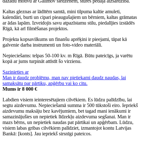
dažādu motīvu ar Galimov slēdzenēm, stūres pedāļa aizsardzība.
Kaltas gleznas ar lādītēm samtā, mini tilpuma kaltie amuleti,
kalendāri, burti un cipari pieaugušajiem un bērniem, kaltas grāmatas
ar ādas lapām. Izveidojis savu atpazīstamu stilu, piedalījies izstādēs
Rīgā, kā arī filmēšanas projektos.
Projekta kopsavilkums un finanšu aprēķini ir pieejami, tāpat kā
galvenie darba instrumenti un foto-video materiāli.
Nepieciešams: telpas 50-100 kv. m Rīgā. Būtu pateicīgs, ja varētu
kopā ar jums turpināt attīstīt šo virzienu.
Sazinieties ar
Man ir daudz problēmu, man nav pietiekami daudz naudas, lai
samaksātu par pārtiku, apģērbu vai ko citu.
Mums ir 8 000 €
Labdien visiem ieinteresētajiem cilvēkiem. Es lūdzu palīdzību, lai
segtu aizdevumu. Nepieciešamā summa ir 500 tūkstoši eiro. Iepriekš
aizdevumu maksāju bez kavējumiem, bet tagad mani ienākumi ir
samazinājušies un nepietiek līdzekļu aizdevuma segšanai. Man ir
mazs bērns, un nepietiek naudas pat pārtikai un apģērbam. Lūdzu,
visiem labas gribas cilvēkiem palīdziet, izmantojot kontu Latvijas
Bankā: [konts]. Jau iepriekš sirsnīgi pateicos.