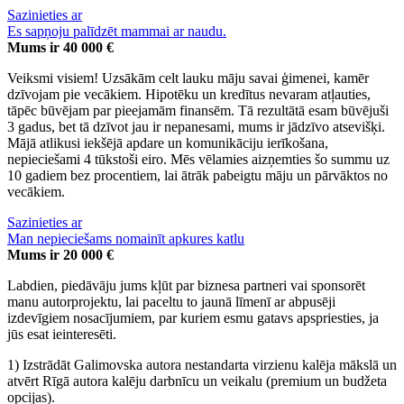
Sazinieties ar
Es sapņoju palīdzēt mammai ar naudu.
Mums ir 40 000 €
Veiksmi visiem! Uzsākām celt lauku māju savai ģimenei, kamēr
dzīvojam pie vecākiem. Hipotēku un kredītus nevaram atļauties,
tāpēc būvējam par pieejamām finansēm. Tā rezultātā esam būvējuši
3 gadus, bet tā dzīvot jau ir nepanesami, mums ir jādzīvo atsevišķi.
Mājā atlikusi iekšējā apdare un komunikāciju ierīkošana,
nepieciešami 4 tūkstoši eiro. Mēs vēlamies aizņemties šo summu uz
10 gadiem bez procentiem, lai ātrāk pabeigtu māju un pārvāktos no
vecākiem.
Sazinieties ar
Man nepieciešams nomainīt apkures katlu
Mums ir 20 000 €
Labdien, piedāvāju jums kļūt par biznesa partneri vai sponsorēt
manu autorprojektu, lai paceltu to jaunā līmenī ar abpusēji
izdevīgiem nosacījumiem, par kuriem esmu gatavs apspriesties, ja
jūs esat ieinteresēti.
1) Izstrādāt Galimovska autora nestandarta virzienu kalēja mākslā un
atvērt Rīgā autora kalēju darbnīcu un veikalu (premium un budžeta
opcijas).