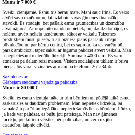
Mums ir 7 000 €
Sveiki, cienījamie. Esmu trīs bērnu māte. Mani sauc Irina. Es vēlos
atvērt savu uzņēmumu, lai uzlabotu savas ģimenes finansiālo
stāvokli. Es strādāju, bet pašlaik esmu grūtniecības un dzemdību
atvaļinājumā. Ar nopelnīto naudu nepietiek, un, daudz domājot, es
nolēmu atvērt nelielu uzņēmumu, sākot ar veikalu Taizemes
produktiem mūsu pilsētā. Ir arī biznesa plāns par lauku māju
būvniecību un par bērnu centru, bet es saprotu, ka tas varētu būt
pārāk ambiciozi, tāpēc sākšu ar lūgumu palīdzēt atvērt veikalu. Man
ir nepieciešami materiālie līdzekļi. Summa ir 4000 eiro. Es varu
atmaksāt pa daļām reizi mēnesī. Visiem sociālajiem tīkliem ir brīva
pieeja. Jūs varat sazināties ar mani pa telefonu: 26123456.
Sazinieties ar
Glābējam steidzami vajadzīga palīdzība
Mums ir 80 000 €
Sveiki, es esmu vientuļa māte ar trim bērniem un pēdējā laikā esmu
saskārusies ar daudzām problēmām. Man nepietiek līdzekļu, lai
samaksātu par īri un iegādātos nepieciešamās lietas bērniem. Lūdzu,
ja kāds var palīdzēt, es būšu ļoti pateicīga. Man nav ģimenes
locekļu, pie kuriem vērsties pēc palīdzības, un ceru uz jūsu
atsaucību, laipnie cilvēki.