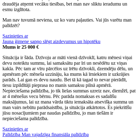
draudēja atņemt vecāku tiesības, bet man nav sliktu ieradumu un
esmu izglītota.
Man nav tuvumā neviena, uz ko varu paļauties. Vai jūs varētu man
palīdzēt?
Sazinieties ar
Jauna ģimene sapņo slēgt aizdevumus un hipotēku
Mums ir 25 000 €
Situācija ir šāda. Dzīvoju ar māti vienā dzīvoklī, katru mēnesi viņai
devu noteiktu summu, lai samaksātu par īri un nesēdētu uz viņas
kakla. Pēc tam ar vīru pārcēlos uz īrētu dzīvokli, dzemdēju dēlu, un
apmēram pēc mēneša uzzināju, ka mums kā īrniekiem ir uzkrājies
parāds. Lai gan es devu naudu. Bet tā kā tagad to nevar pierādīt,
tiesu izpildītāji pieprasa no manis samaksu pilnā apmērā.
Nepieciešama palīdzība, jo tik lielas summas uzreiz nav, diemžēl, pat
ar 4 mēnešus vecu bērnu. Pēc parāda nomaksas es sadalīšu
maksājumus, lai uz mana vārda tiktu iemaksāta atsevišķa summa un
man vairs nebūtu parādsaistību, ja situācija atkārtotos. Es piekritīšu
jūsu nosacījumiem par naudas palīdzību, jo man tiešām ir
nepieciešama palīdzība.
Sazinieties ar
Palīdzība Man vajadzīga finansiāla palīdzība