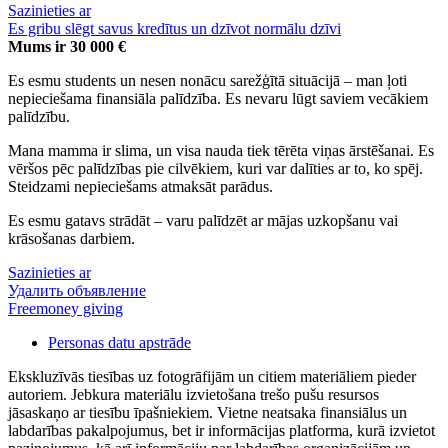
Sazinieties ar
Es gribu slēgt savus kredītus un dzīvot normālu dzīvi
Mums ir 30 000 €
Es esmu students un nesen nonācu sarežģītā situācijā – man ļoti
nepieciešama finansiāla palīdzība. Es nevaru lūgt saviem vecākiem
palīdzību.
Mana mamma ir slima, un visa nauda tiek tērēta viņas ārstēšanai. Es
vēršos pēc palīdzības pie cilvēkiem, kuri var dalīties ar to, ko spēj.
Steidzami nepieciešams atmaksāt parādus.
Es esmu gatavs strādāt – varu palīdzēt ar mājas uzkopšanu vai
krāsošanas darbiem.
Sazinieties ar
Удалить объявление
Freemoney giving
Personas datu apstrāde
Ekskluzīvās tiesības uz fotogrāfijām un citiem materiāliem pieder
autoriem. Jebkura materiālu izvietošana trešo pušu resursos
jāsaskaņo ar tiesību īpašniekiem. Vietne neatsaka finansiālus un
labdarības pakalpojumus, bet ir informācijas platforma, kurā izvietot