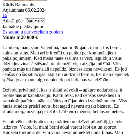
Kārlis Baumanis
Atjaunināts 06.02.2024
16
Atlasīt pēc:
Jaunākie piedāvājumi
Es sapņoju par veseliem zobiem
Mums ir 20 000 €
Labdien, mani sauc Valentīna, man ir 39 gadi, man ir trīs bērni,
kaķis un suns. Man arī ir kredīti un parādi par komunālajiem
pakalpojumiem. Kad mana māte saslima ar vēzi, ieguldīju visus
līdzekļus viņas ārstēšanā, un diemžēl viņa aizgāja mūžībā. Vīrs
pameta mūs un finansiāli nepalīdz, bizness cieta neveiksmi. Es ļoti
cenšos no šīs situācijas izkļūt un audzināt bērnus, bet man nepietiek
spēka, jo ar manu algu nepietiek pat ikdienas vajadzībām.
Dzīvoju privātmājā, kas ir sliktā stāvoklī – apkure nedarbojas, ir
problēmas ar kanalizāciju. Katru reizi, kad cenšos savākties un
samaksāt parādus, nākas stāties pretī jauniem izaicinājumiem. Viss
mūžs strādāts priekš sevis, bet tagad nevaru atsākt biznesu. Es
strādāju organizācijā par 850-1250 eiro mēnesī, bet tas nepietiek.
Es ļoti vēlos atbrīvoties no parādiem un dzīvot pilnvērtīgi, nevis
izdzīvot. Vēlos, lai mani bērni atkal varētu labi ēst un sportot.
Budžeta trūkuma dēļ viņi vairs nevar apmeklēt nodarbības. Man