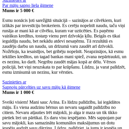
Sazinieties ar
Par māju sapņo liela ģimene
Mums ir 5 000 €
Esmu nonācis ļoti sarežģītā situācijā – sazinājos ar cilvēkiem, kuri
izlikās par investīciju brokeriem. Es cerēju nopelnīt naudu, taču viņi
runāja ar mani kā ar cilvēku, kuram var uzticēties. Es paņēmu
vairākus kredītus, tostarp vienu pret dzīvokļa ķīlu. Beigās es tikai
ieguldīju naudu, bet nekādu atdevi nesaņēmu. Tā rezultātā es
zaudēju darbu un naudu, un drīzumā varu zaudēt arī dzīvokli.
Nožēloju, ka iesaistījos, bet gribēju nopelnīt. Neapzinājos, kā esmu
iekūlies kredītos, un tagad bankas mani spiež, zvana nepārtraukti, un
es nezinu, ko darīt. Negribu zaudēt mājas kopā ar dēlu. Vērsos
policijā, bet viņi neuzskata to par krāpšanu. Lūdzu, ja varat palīdzēt,
esmu izmisumā un nezinu, kur vērsties.
Sazinieties ar
Sapņoju pārcelties uz savu māju kā ģimene
Mums ir 1 000 €
Sveiki visiem! Mani sauc Arina. Es lūdzu palīdzību, lai iegādātos
māju. Es viena audzinu bērnus un nevaru sagaidīt palīdzību no
citiem. Nevaru atļauties īrēt mājokli, jo alga ir maza un tik tikko
pietiek īrei un pārtikai. Es daru visu iespējamo. Mēs sapņojam par
savu mājokli, kas samazinātu komunālos maksājumus un dotu
iespēju audzēt savu dārziņu. Lūdzu, palīdziet, ja jums ir iespēja un