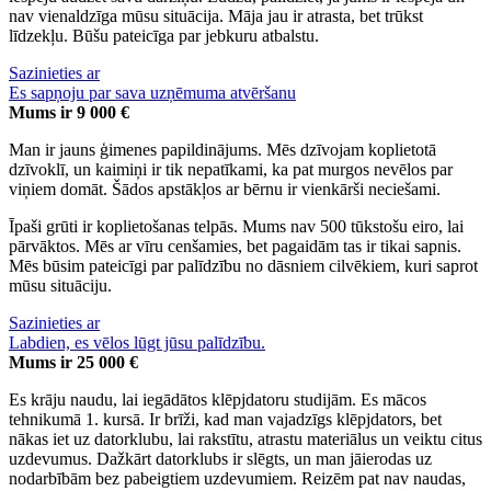
nav vienaldzīga mūsu situācija. Māja jau ir atrasta, bet trūkst
līdzekļu. Būšu pateicīga par jebkuru atbalstu.
Sazinieties ar
Es sapņoju par sava uzņēmuma atvēršanu
Mums ir 9 000 €
Man ir jauns ģimenes papildinājums. Mēs dzīvojam koplietotā
dzīvoklī, un kaimiņi ir tik nepatīkami, ka pat murgos nevēlos par
viņiem domāt. Šādos apstākļos ar bērnu ir vienkārši neciešami.
Īpaši grūti ir koplietošanas telpās. Mums nav 500 tūkstošu eiro, lai
pārvāktos. Mēs ar vīru cenšamies, bet pagaidām tas ir tikai sapnis.
Mēs būsim pateicīgi par palīdzību no dāsniem cilvēkiem, kuri saprot
mūsu situāciju.
Sazinieties ar
Labdien, es vēlos lūgt jūsu palīdzību.
Mums ir 25 000 €
Es krāju naudu, lai iegādātos klēpjdatoru studijām. Es mācos
tehnikumā 1. kursā. Ir brīži, kad man vajadzīgs klēpjdators, bet
nākas iet uz datorklubu, lai rakstītu, atrastu materiālus un veiktu citus
uzdevumus. Dažkārt datorklubs ir slēgts, un man jāierodas uz
nodarbībām bez pabeigtiem uzdevumiem. Reizēm pat nav naudas,