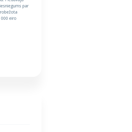
 iesniegums par
erobežota
 000 eiro