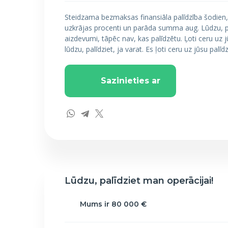
Steidzama bezmaksas finansiāla palīdzība šodien,
uzkrājas procenti un parāda summa aug. Lūdzu, palīd
aizdevumi, tāpēc nav, kas palīdzētu. Ļoti ceru uz 
lūdzu, palīdziet, ja varat. Es ļoti ceru uz jūsu palīdz
Sazinieties ar
Lūdzu, palīdziet man operācijai!
Mums ir 80 000 €