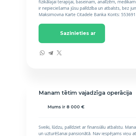
fizikālajai terapijai, baseinam, analīzēm, medik
ir nepieciešama jūsu palīdzība un atbalsts, bez j
Maksimovna Karte Citadele Banka Konts: 55369
Sazinieties ar
Manam tētim vajadzīga operācija
Mums ir 8 000 €
Sveiki, lūdzu, palīdziet ar finansiālu atbalstu. Man
un uzturēšanai pansionātā. Nav iespējams viņu ats