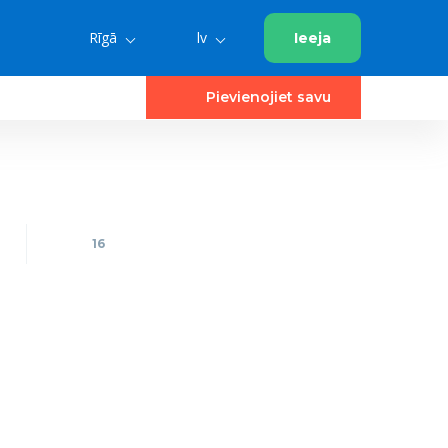
Rīgā
lv
Ieeja
Pievienojiet savu
16