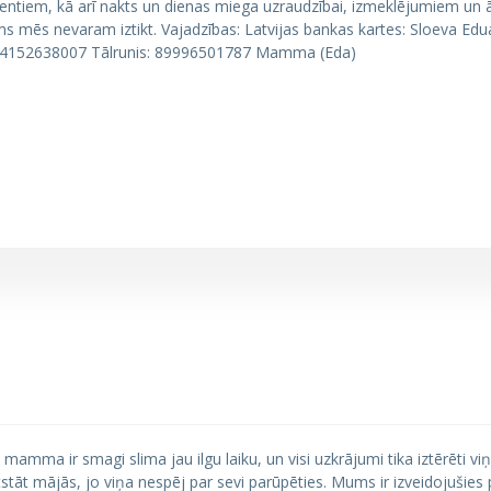
amentiem, kā arī nakts un dienas miega uzraudzībai, izmeklējumiem un
ums mēs nevaram iztikt. Vajadzības: Latvijas bankas kartes: Sloeva Ed
14152638007 Tālrunis: 89996501787 Mamma (Eda)
a mamma ir smagi slima jau ilgu laiku, un visi uzkrājumi tika iztērēti vi
tāt mājās, jo viņa nespēj par sevi parūpēties. Mums ir izveidojušies 