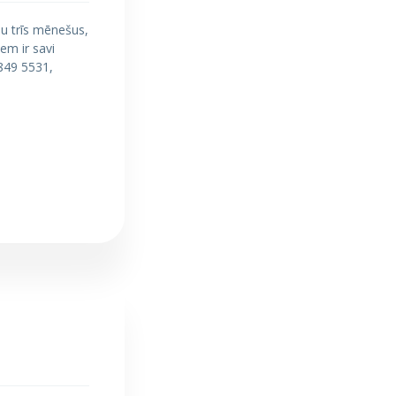
u trīs mēnešus,
em ir savi
4849 5531,