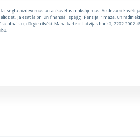
 lai segtu aizdevumus un aizkavētus maksājumus. Aizdevumi kavēti ja
ziet, ja esat laipni un finansiāli spējīgi. Pensija ir maza, un radinieki
jūsu atbalstu, dārgie cilvēki. Mana karte ir Latvijas bankā, 2202 2002 
ību.