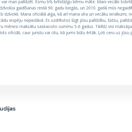
s var man palīdzēt. Esmu trīs brīnišķīgu bērnu māte. Mani vecāki šobrīd
zīvokļa gaidīšanas rindā 90. gadu beigās, un 2010. gadā mūs negaidīti
ši dzīvokli. Mana oficiālā alga, kā arī mana vīra un vecāku ienākumi, 
ādu iespēju nepiedāvā. Es uzdrīkstos lūgt jūsu palīdzību, lūdzu, palīd
tru mēnesi maksātu saskaņoto summu 5-6 gadus. Tiklīdz visi maksājumi
 oficiāli, caur juristu vai citu, kā jums būtu ērtāk. Ļoti ceru uz jūsu p
udijas