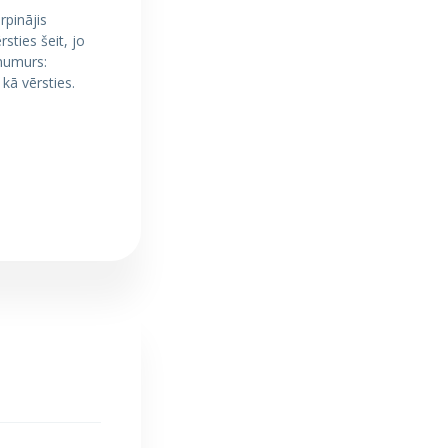
rpinājis
sties šeit, jo
 numurs:
kā vērsties.