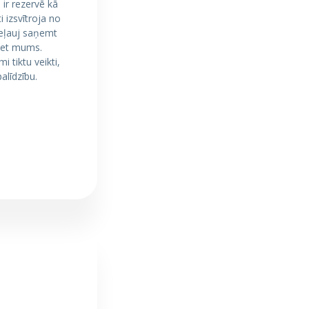
 ir rezervē kā
 izsvītroja no
neļauj saņemt
ziet mums.
 tiktu veikti,
alīdzību.