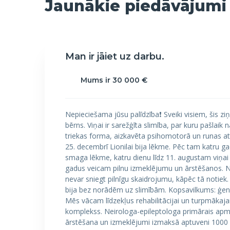
Jaunākie piedāvājumi
Man ir jāiet uz darbu.
Mums ir 30 000 €
Nepieciešama jūsu palīdzība❗️ Sveiki visiem, šis z
bērns. Viņai ir sarežģīta slimība, par kuru pašlai
triekas forma, aizkavēta psihomotorā un runas at
25. decembrī Lionilai bija lēkme. Pēc tam katru g
smaga lēkme, katru dienu līdz 11. augustam viņai bi
gadus veicam pilnu izmeklējumu un ārstēšanos. Ne
nevar sniegt pilnīgu skaidrojumu, kāpēc tā notiek. 
bija bez norādēm uz slimībām. Kopsavilkums: ģenēt
Mēs vācam līdzekļus rehabilitācijai un turpmākajai
komplekss. Neirologa-epileptologa primārais apm
ārstēšana un izmeklējumi izmaksā aptuveni 1000 