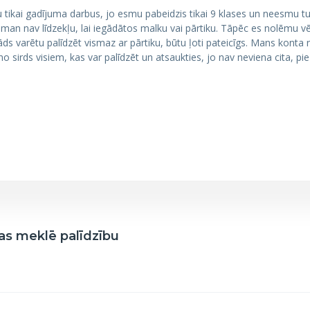
u tikai gadījuma darbus, jo esmu pabeidzis tikai 9 klases un neesmu tu
man nav līdzekļu, lai iegādātos malku vai pārtiku. Tāpēc es nolēmu vēr
kāds varētu palīdzēt vismaz ar pārtiku, būtu ļoti pateicīgs. Mans konta
irds visiem, kas var palīdzēt un atsaukties, jo nav neviena cita, pie 
s meklē palīdzību