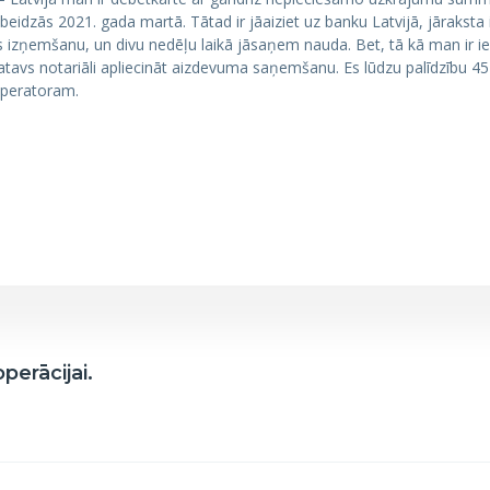
eidzās 2021. gada martā. Tātad ir jāaiziet uz banku Latvijā, jāraksta
s izņemšanu, un divu nedēļu laikā jāsaņem nauda. Bet, tā kā man ir i
avs notariāli apliecināt aizdevuma saņemšanu. Es lūdzu palīdzību 45
operatoram.
perācijai.