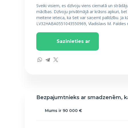
Sveiki visiem, es dzīvoju viens ciematā un strādāj
mācības. Dzīvoju privātmājā ar krāsns apkuri, bet 
meitene ieteica, ka šeit var saņemt palīdzību. Ja 
LV32HABA0551043550969, Vladislavs M. Paldies no s
Sazinieties ar
Bezpajumtnieks ar smadzenēm, ka
Mums ir 90 000 €