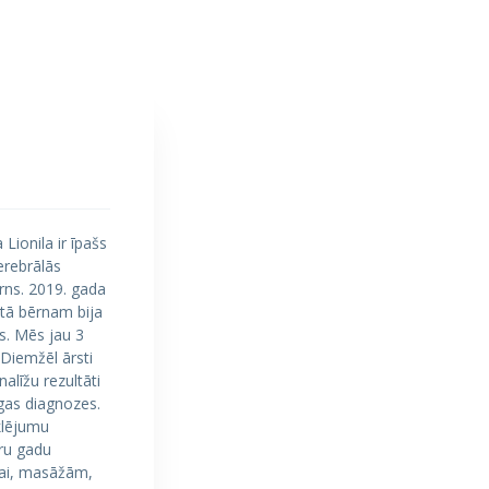
Lionila ir īpašs
erebrālās
rns. 2019. gada
stā bērnam bija
es. Mēs jau 3
Diemžēl ārsti
alīžu rezultāti
īgas diagnozes.
eklējumu
ru gadu
nai, masāžām,