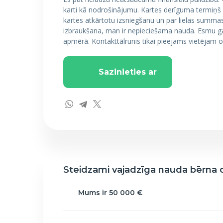
karti kā nodrošinājumu. Kartes derīguma termiņš b
kartes atkārtotu izsniegšanu un par lielas summa
izbraukšana, man ir nepieciešama nauda. Esmu gat
apmērā. Kontakttālrunis tikai pieejams vietējam 
Sazinieties ar
Steidzami vajadzīga nauda bērna o
Mums ir 50 000 €