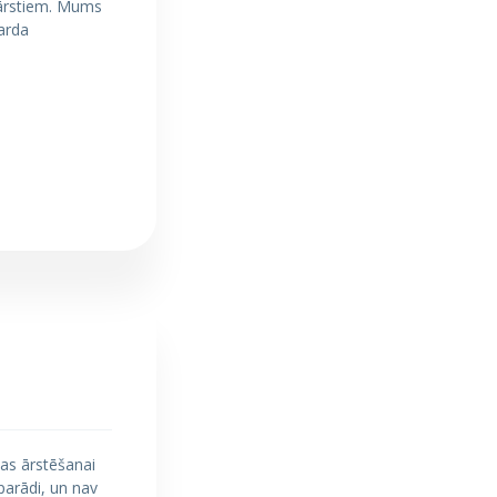
 ārstiem. Mums
uarda
ņas ārstēšanai
parādi, un nav