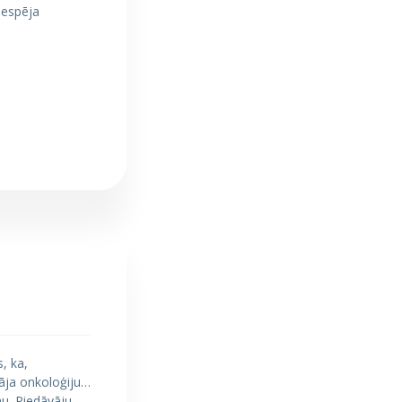
iespēja
s, ka,
nāja onkoloģiju…
u. Piedāvāju