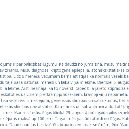
iņojums ir par palīdzības lūgumu. Kā daudzi no jums zina, mūsu meitiņa 
k nav zināms. Mūsu diagnoze: kriptogēnā epilepsija, atonisks-statiskās c
tīstība. Līdz 6 mēnešu vecumam bērns attīstījās kā normāls vesels bē
adu tajā pašā datumā, mēnesī un laikā viņai ir lēkme. Diemžēl 6. augu
ja lēkme. Ārsti nezināja, kā to novērst, tāpēc bija jālieto stipras zāl
skatoties uz visiem pretkrampju līdzekļiem, krampji viņu nepameta. 
Tika veikti visi izmeklējumi, ģenētiskās slimības un sabrukumus, bet an
iskās slimības nav atklātas. Katrs ārsts un katra slimnīca dod atšķir
 izmeklēšanai klīnikās. Rīgas klīnikā 29. augustā mūs gaida pilns izm
eklējums maksā ap 100 eiro. Tagad mēs gaidām atbildi no Rīgas. Kat
eiro. Daudz naudas tiek iztērēts braucieniem, naktsmītnēm, ēdināša