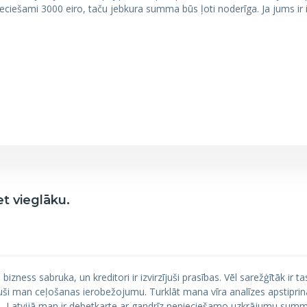
eciešami 3000 eiro, taču jebkura summa būs ļoti noderīga. Ja jums ir 
et vieglāku.
ness sabruka, un kreditori ir izvirzījuši prasības. Vēl sarežģītāk ir ta
kuši man ceļošanas ierobežojumu. Turklāt mana vīra analīzes apstipri
 – Latvijā man ir debetkarte ar gandrīz nepieciešamo uzkrājumu summ