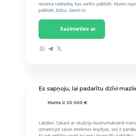
neviena radinieka, kas varētu palīdzēt. Mums nepi
palīdzēt, lūdzu, dariet to.
Sazinieties ar
Es sapņoju, lai padarītu dzīvi mazli
Mums ir 20 000 €
Labdien. Sakarā ar situāciju Austrumukrainā mans biz
izmantojot savas ietekmes iespējas, viņi ir panā
Es pat nelūdzu neatsaucamu finansiālu palīdzību: