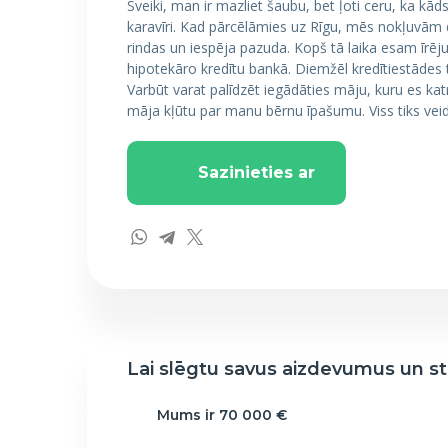
Sveiki, man ir mazliet šaubu, bet ļoti ceru, ka kād
karavīri. Kad pārcēlāmies uz Rīgu, mēs nokļuvām d
rindas un iespēja pazuda. Kopš tā laika esam īrēju
hipotekāro kredītu bankā. Diemžēl kredītiestādes t
Varbūt varat palīdzēt iegādāties māju, kuru es ka
māja kļūtu par manu bērnu īpašumu. Viss tiks veidots
Sazinieties ar
Lai slēgtu savus aizdevumus un st
Mums ir 70 000 €