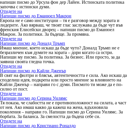
напиши писмо до Урсула фон дер Лайен. Истинската политика
започва с истински думи.
Отидете на
Напиши писмо до Еманюел Макрон
Европа не е само институции – тя е разговор между хората и
лидерите. Ако вярваш, че твоят глас заслужава да бъде чут във
френския Елисейски дворец – напиши писмо до Еманюел
Макрон. За политики. За бъдеще. За промяна.
Отидете на
Напиши писмо до Доналд Тръмп
Имаш мнение, което искаш да бъде чуто? Доналд Тръмп не е
безразличен към думите на хората – дори когато са остри.
Напиши му писмо. За политика. За бизнес. Или просто, за да
заявиш своята гледна точка.
Отидете на
Напиши писмо до Кайли Дженър
В свят на филтри и блясък, автентичността е сила. Ако искаш да
споделиш идея, подкрепа или просто мнение за влиянието на
Кайли Дженър – направи го с думи. Писмото ти може да е по-
силно от пост.
Отидете на
Напиши писмо до Серина Уилямс
Тя показа, че слабостта не е противоположност на силата, а част
от нея. Ако имаш какво да кажеш на жена, вдъхновила
поколения – направи го. Напиши писмо до Серина Уилямс. За
борбата. За баланса. За смелостта да бъдеш себе си.
Отидете на
Напиши писмо до Кристиано Роналдо