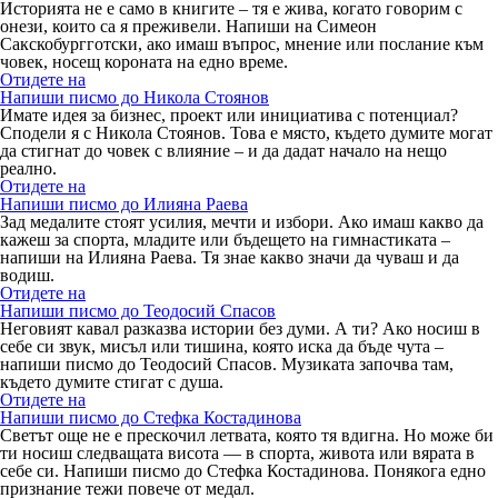
Историята не е само в книгите – тя е жива, когато говорим с
онези, които са я преживели. Напиши на Симеон
Сакскобургготски, ако имаш въпрос, мнение или послание към
човек, носещ короната на едно време.
Отидете на
Напиши писмо до Никола Стоянов
Имате идея за бизнес, проект или инициатива с потенциал?
Сподели я с Никола Стоянов. Това е място, където думите могат
да стигнат до човек с влияние – и да дадат начало на нещо
реално.
Отидете на
Напиши писмо до Илияна Раева
Зад медалите стоят усилия, мечти и избори. Ако имаш какво да
кажеш за спорта, младите или бъдещето на гимнастиката –
напиши на Илияна Раева. Тя знае какво значи да чуваш и да
водиш.
Отидете на
Напиши писмо до Теодосий Спасов
Неговият кавал разказва истории без думи. А ти? Ако носиш в
себе си звук, мисъл или тишина, която иска да бъде чута –
напиши писмо до Теодосий Спасов. Музиката започва там,
където думите стигат с душа.
Отидете на
Напиши писмо до Стефка Костадинова
Светът още не е прескочил летвата, която тя вдигна. Но може би
ти носиш следващата висота — в спорта, живота или вярата в
себе си. Напиши писмо до Стефка Костадинова. Понякога едно
признание тежи повече от медал.