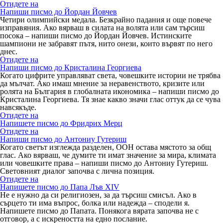
Отидете на
Напиши писмо до Йордан Йовчев
Четири олимпийски медала. Безкрайно падания и още повече
изправяния. Ако вярваш в силата на волята или сам търсиш
посока – напиши писмо до Йордан Йовчев. Истинските
шампиони не забравят пътя, нито онези, които вървят по него
днес.
Отидете на
Напиши писмо до Кристалина Георгиева
Когато цифрите управляват света, човешките истории не трябва
да мълчат. Ако имаш мнение за неравенството, кризите или
ролята на България в глобалната икономика – напиши писмо до
Кристалина Георгиева. Тя знае какво значи глас оттук да се чува
навсякъде.
Отидете на
Напишете писмо до Фридрих Мерц
Отидете на
Напиши писмо до Антониу Гутериш
Когато светът изглежда разделен, ООН остава мястото за общ
глас. Ако вярваш, че думите ти имат значение за мира, климата
или човешките права – напиши писмо до Антониу Гутериш.
Световният диалог започва с лична позиция.
Отидете на
Напишете писмо до Папа Лъв XIV
Не е нужно да си религиозен, за да търсиш смисъл. Ако в
сърцето ти има въпрос, болка или надежда – сподели я.
Напишете писмо до Папата. Понякога вярата започва не с
отговор, а с искреността на едно послание.