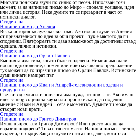
Мисълта понякога звучи по-силно от песен. Използвай този
момент, за да напишеш писмо до Миро – сподели усещане, идея
или лична история. Нека думите ти се превърнат в част от
истински диалог.
Отидете на
Напиши писмо до Анелия
Всяка история заслужава своя глас. Ако носиш думи за Анелия –
от признателност до идея за общ проект – тук е мястото да ги
споделиш. Платформата ти дава възможност да достигнеш отвъд
сцената, лично и истински.
Отидете на
Напиши писмо до Орлин Павлов
Емоцията има сила, когато бъде споделена. Независимо дали
носиш вдъхновение, спомен или ново музикално предложение –
тук можеш да го изразиш в писмо до Орлин Павлов. Истинските
думи винаги намират път.
Отидете на
Напиши писмо до Иван и Андрей-телевизионни водещи и
продуценти
Светът зад кулисите понякога има нужда от нов глас. Ако имаш
идея за шоу, социална кауза или просто искаш да споделиш
мнение с Иван и Андрей – сега е моментът. Думите ти може да
отворят нови врати.
Отидете на
Напиши писмо до Григор Димитров
Имаш въпрос към Григор Димитров? Или просто искаш да
изразиш подкрепа? Това е твоето място. Напиши писмо – лично,
искрено, от сърце. Защото думите стигат по-далеч, когато са