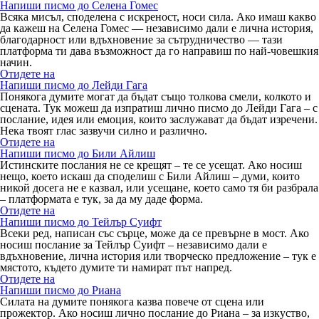
Напиши писмо до Селена Гомес
Всяка мисъл, споделена с искреност, носи сила. Ако имаш какво
да кажеш на Селена Гомес — независимо дали е лична история,
благодарност или вдъхновение за сътрудничество — тази
платформа ти дава възможност да го направиш по най-човешкия
начин.
Отидете на
Напиши писмо до Лейди Гага
Понякога думите могат да бъдат също толкова смели, колкото и
сцената. Тук можеш да изпратиш лично писмо до Лейди Гага – с
послание, идея или емоция, които заслужават да бъдат изречени.
Нека твоят глас зазвучи силно и различно.
Отидете на
Напиши писмо до Били Айлиш
Истинските послания не се крещят – те се усещат. Ако носиш
нещо, което искаш да споделиш с Били Айлиш – думи, които
никой досега не е казвал, или усещане, което само тя би разбрала
– платформата е тук, за да му даде форма.
Отидете на
Напиши писмо до Тейлър Суифт
Всеки ред, написан със сърце, може да се превърне в мост. Ако
носиш послание за Тейлър Суифт – независимо дали е
вдъхновение, лична история или творческо предложение – тук е
мястото, където думите ти намират път напред.
Отидете на
Напиши писмо до Риана
Силата на думите понякога казва повече от сцена или
прожектор. Ако носиш лично послание до Риана – за изкуство,