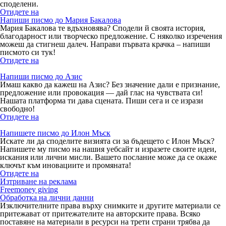
споделени.
Отидете на
Напиши писмо до Мария Бакалова
Мария Бакалова те вдъхновява? Сподели й своята история,
благодарност или творческо предложение. С няколко изречения
можеш да стигнеш далеч. Направи първата крачка – напиши
писмото си тук!
Отидете на
Напиши писмо до Азис
Имаш какво да кажеш на Азис? Без значение дали е признание,
предложение или провокация — дай глас на чувствата си!
Нашата платформа ти дава сцената. Пиши сега и се изрази
свободно!
Отидете на
Напишете писмо до Илон Мъск
Искате ли да споделите визията си за бъдещето с Илон Мъск?
Напишете му писмо на нашия уебсайт и изразете своите идеи,
искания или лични мисли. Вашето послание може да се окаже
ключът към иновациите и промяната!
Отидете на
Изтриване на реклама
Freemoney giving
Обработка на лични данни
Изключителните права върху снимките и другите материали се
притежават от притежателите на авторските права. Всяко
поставяне на материали в ресурси на трети страни трябва да