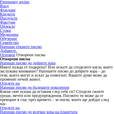
Freemoney giving
Вход
Фондове
Кредити
Продукти
Фактури
Облекло
Стоки
Медицина
Обучение
Семейство
Напиши открито писмо
Добавете.
Основен
Отворени писма
Отворени писма
Напиши писмо до добрите хора
Имате нужда от подкрепа? Или искате да споделите кауза, която
заслужава внимание? Напишете писмо до добрите хора – до
тези, които могат и искат да помогнат. Вашите думи може да
променят нечий живот.
Отидете на
Напиши писмо до бъдещите поколения
Какъв свят искаш да оставим след себе си? Сподели своите
уроци, мечти или предупреждения. Писмото ти може да се
превърне в глас през времето – за онези, които ще дойдат след
нас.
Отидете на
Напиши писмо до всички хора на планетата