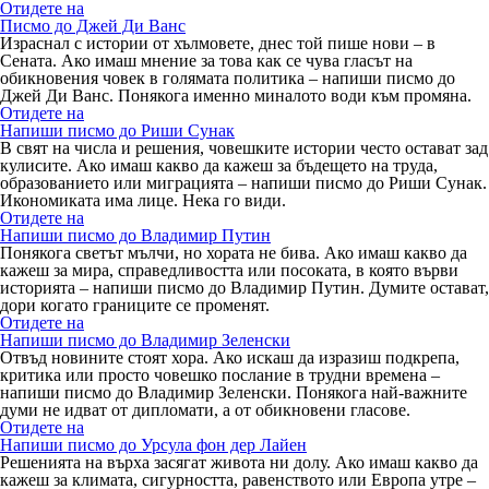
Отидете на
Писмо до Джей Ди Ванс
Израснал с истории от хълмовете, днес той пише нови – в
Сената. Ако имаш мнение за това как се чува гласът на
обикновения човек в голямата политика – напиши писмо до
Джей Ди Ванс. Понякога именно миналото води към промяна.
Отидете на
Напиши писмо до Риши Сунак
В свят на числа и решения, човешките истории често остават зад
кулисите. Ако имаш какво да кажеш за бъдещето на труда,
образованието или миграцията – напиши писмо до Риши Сунак.
Икономиката има лице. Нека го види.
Отидете на
Напиши писмо до Владимир Путин
Понякога светът мълчи, но хората не бива. Ако имаш какво да
кажеш за мира, справедливостта или посоката, в която върви
историята – напиши писмо до Владимир Путин. Думите остават,
дори когато границите се променят.
Отидете на
Напиши писмо до Владимир Зеленски
Отвъд новините стоят хора. Ако искаш да изразиш подкрепа,
критика или просто човешко послание в трудни времена –
напиши писмо до Владимир Зеленски. Понякога най-важните
думи не идват от дипломати, а от обикновени гласове.
Отидете на
Напиши писмо до Урсула фон дер Лайен
Решенията на върха засягат живота ни долу. Ако имаш какво да
кажеш за климата, сигурността, равенството или Европа утре –