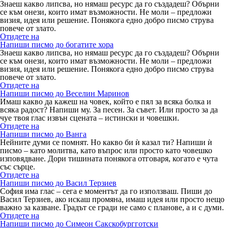
Знаеш какво липсва, но нямаш ресурс да го създадеш? Обърни
се към онези, които имат възможности. Не моли – предложи
визия, идея или решение. Понякога едно добро писмо струва
повече от злато.
Отидете на
Напиши писмо до богатите хора
Знаеш какво липсва, но нямаш ресурс да го създадеш? Обърни
се към онези, които имат възможности. Не моли – предложи
визия, идея или решение. Понякога едно добро писмо струва
повече от злато.
Отидете на
Напиши писмо до Веселин Маринов
Имаш какво да кажеш на човек, който е пял за всяка болка и
всяка радост? Напиши му. За песен. За съвет. Или просто за да
чуе твоя глас извън сцената – истински и човешки.
Отидете на
Напиши писмо до Ванга
Нейните думи се помнят. Но какво би ѝ казал ти? Напиши ѝ
писмо – като молитва, като въпрос или просто като човешко
изповядване. Дори тишината понякога отговаря, когато е чута
със сърце.
Отидете на
Напиши писмо до Васил Терзиев
София има глас – сега е моментът да го използваш. Пиши до
Васил Терзиев, ако искаш промяна, имаш идея или просто нещо
важно за казване. Градът се гради не само с планове, а и с думи.
Отидете на
Напиши писмо до Симеон Сакскобургготски