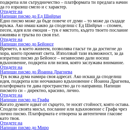
подкрепа или сътрудничество – платформата ти предлага начин
да го изразиш смело и с характер.
Отидете на
Напиши писмо до Ед Шийрън
Едно писмо може да бъде повече от думи – то може да създаде
връзка. Ако имаш какво да споделиш с Ед Шийрън – спомен,
песен, идея или емоция – тук е мястото, където твоето послание
оживява и тръгва по своя път.
Отидете на
Напиши писмо до Бейонсе
Времето, в което живеем, позволява гласът ти да достигне до
хора, които променят света. Използвай тази възможност, за да
изпратиш писмо до Бейонсе – независимо дали носиш
вдъхновение, подкрепа или визия, която заслужава внимание.
Отидете на
Напиши писмо до Йоанна Драгнева
Тук всяка дума намира своя адресат. Ако искаш да споделиш
идея, подкрепа или неочаквано вдъхновение с Йоанна Драгнева,
платформата ти дава пространство да го направиш. Напиши
писмото си – директно, красиво, лично.
Отидете на
Напиши писмо до Графа
Когато думите идват от сърцето, те носят стойност, която остава.
Сподели своята мисъл, послание или вдъхновение с Графа чрез
лично писмо. Платформата е отворена за автентични гласове
като твоя.
Отидете на
Напиши писмо до Миро