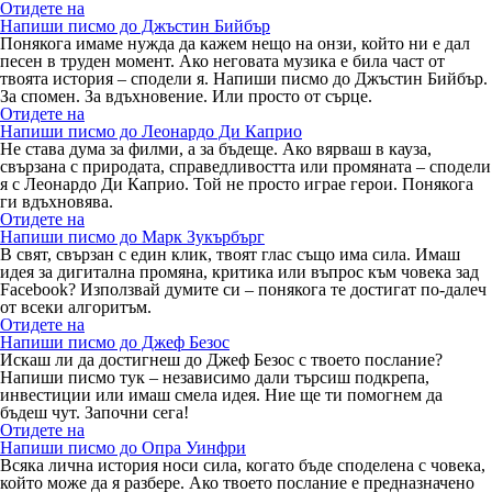
Отидете на
Напиши писмо до Джъстин Бийбър
Понякога имаме нужда да кажем нещо на онзи, който ни е дал
песен в труден момент. Ако неговата музика е била част от
твоята история – сподели я. Напиши писмо до Джъстин Бийбър.
За спомен. За вдъхновение. Или просто от сърце.
Отидете на
Напиши писмо до Леонардо Ди Каприо
Не става дума за филми, а за бъдеще. Ако вярваш в кауза,
свързана с природата, справедливостта или промяната – сподели
я с Леонардо Ди Каприо. Той не просто играе герои. Понякога
ги вдъхновява.
Отидете на
Напиши писмо до Марк Зукърбърг
В свят, свързан с един клик, твоят глас също има сила. Имаш
идея за дигитална промяна, критика или въпрос към човека зад
Facebook? Използвай думите си – понякога те достигат по-далеч
от всеки алгоритъм.
Отидете на
Напиши писмо до Джеф Безос
Искаш ли да достигнеш до Джеф Безос с твоето послание?
Напиши писмо тук – независимо дали търсиш подкрепа,
инвестиции или имаш смела идея. Ние ще ти помогнем да
бъдеш чут. Започни сега!
Отидете на
Напиши писмо до Опра Уинфри
Всяка лична история носи сила, когато бъде споделена с човека,
който може да я разбере. Ако твоето послание е предназначено