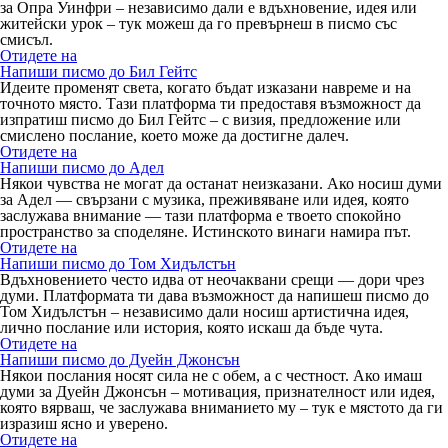
за Опра Уинфри – независимо дали е вдъхновение, идея или
житейски урок – тук можеш да го превърнеш в писмо със
смисъл.
Отидете на
Напиши писмо до Бил Гейтс
Идеите променят света, когато бъдат изказани навреме и на
точното място. Тази платформа ти предоставя възможност да
изпратиш писмо до Бил Гейтс – с визия, предложение или
смислено послание, което може да достигне далеч.
Отидете на
Напиши писмо до Адел
Някои чувства не могат да останат неизказани. Ако носиш думи
за Адел — свързани с музика, преживяване или идея, която
заслужава внимание — тази платформа е твоето спокойно
пространство за споделяне. Истинското винаги намира път.
Отидете на
Напиши писмо до Том Хидълстън
Вдъхновението често идва от неочаквани срещи — дори чрез
думи. Платформата ти дава възможност да напишеш писмо до
Том Хидълстън – независимо дали носиш артистична идея,
лично послание или история, която искаш да бъде чута.
Отидете на
Напиши писмо до Дуейн Джонсън
Някои послания носят сила не с обем, а с честност. Ако имаш
думи за Дуейн Джонсън – мотивация, признателност или идея,
която вярваш, че заслужава вниманието му – тук е мястото да ги
изразиш ясно и уверено.
Отидете на