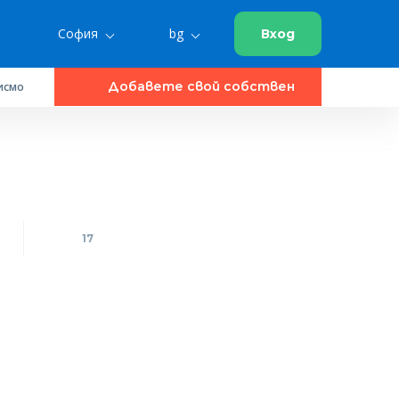
София
bg
Вход
Добавете свой собствен
исмо
17