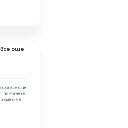
 все още
 Това все още
я, помогнете
ми сметка в