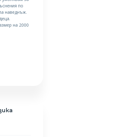
къснения по
упа наведнъж.
деца.
азмер на 2000
зика