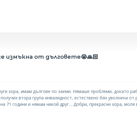
се измъкна от дълговете😭🙏🏻
руги хора, имам дългове по заеми. Нямаше проблеми, докато ра
 получих втора група инвалидност, естествено бях уволнена от 
 на 71 години и нямам никой друг… Добри, прекрасни хора, моля 