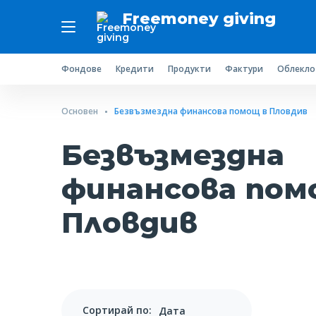
Freemoney giving
Фондове
Кредити
Продукти
Фактури
Облекло
Основен
Безвъзмездна финансова помощ в Пловдив
Безвъзмездна
финансова пом
Пловдив
Сортирай по: