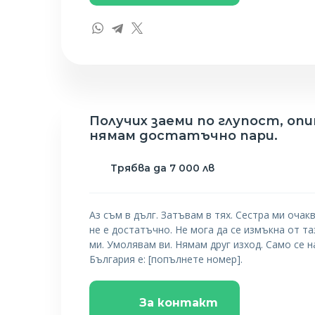
Получих заеми по глупост, опи
нямам достатъчно пари.
Трябва да 7 000 лв
Аз съм в дълг. Затъвам в тях. Сестра ми очак
не е достатъчно. Не мога да се измъкна от т
ми. Умолявам ви. Нямам друг изход. Само се 
България е: [попълнете номер].
За контакт