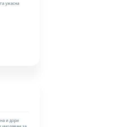
уга ужасна
яна и дори
и умолявам за