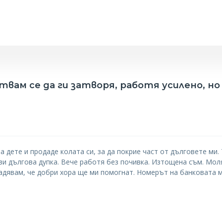
твам се да ги затворя, работя усилено, но
ва дете и продаде колата си, за да покрие част от дълговете ми.
ази дългова дупка. Вече работя без почивка. Изтощена съм. Мол
надявам, че добри хора ще ми помогнат. Номерът на банковата 