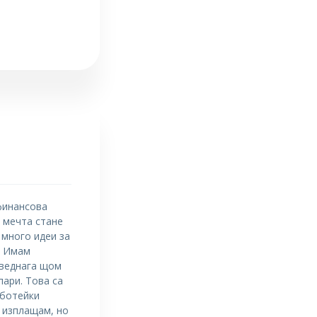
 финансова
 мечта стане
 много идеи за
 Имам
 веднага щом
пари. Това са
аботейки
о изплащам, но