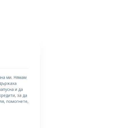
ина ми. Нямам
адържаха
апусна и да
редити, за да
ля, помогнете,