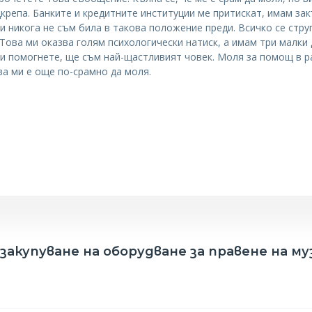
крепа. Банките и кредитните институции ме притискат, имам за
 и никога не съм била в такова положение преди. Всичко се стр
Това ми оказва голям психологически натиск, а имам три малки 
ми помогнете, ще съм най-щастливият човек. Моля за помощ в р
ова ми е още по-срамно да моля.
акупуване на оборудване за правене на му