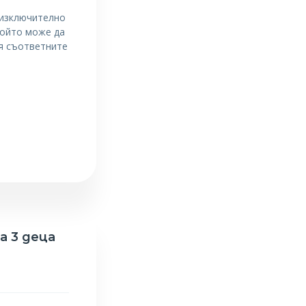
е изключително
който може да
вя съответните
а 3 деца