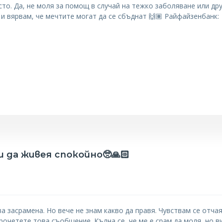
то. Да, не моля за помощ в случай на тежко заболяване или др
 и вярвам, че мечтите могат да се сбъднат 🙌🏽 Райфайзенбанк:
 да живея спокойно🥺🙏🏻
а засрамена. Но вече не знам какво да правя. Чувствам се отча
прочетете това съобщение. Кълна се, че ме е срам да моля, но в