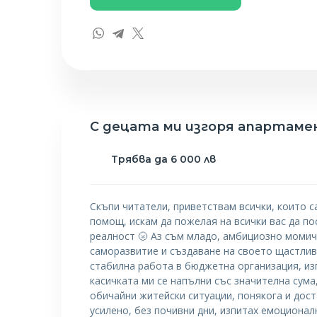
С децата ми изгоря апартаме
Трябва да 6 000 лв
Скъпи читатели, приветствам всички, които са
помощ, искам да пожелая на всички вас да по
реалност 🌝 Аз съм младо, амбициозно момич
саморазвитие и създаване на своето щастли
стабилна работа в бюджетна организация, из
касичката ми се напълни със значителна сума
обичайни житейски ситуации, понякога и дост
усилено, без почивни дни, изпитах емоционал