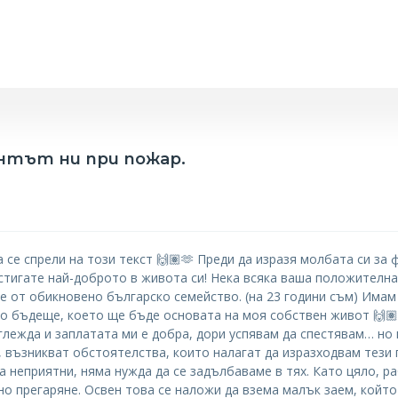
нтът ни при пожар.
 се спрели на този текст 🙌🏽🫶 Преди да изразя молбата си за
стигате най-доброто в живота си! Нека всяка ваша положителна
е от обикновено българско семейство. (на 23 години съм) Имам
во бъдеще, което ще бъде основата на моя собствен живот 🙌
глежда и заплатата ми е добра, дори успявам да спестявам… но
, възникват обстоятелства, които налагат да изразходвам тези 
а неприятни, няма нужда да се задълбаваме в тях. Като цяло, р
но прегаряне. Освен това се наложи да взема малък заем, койт