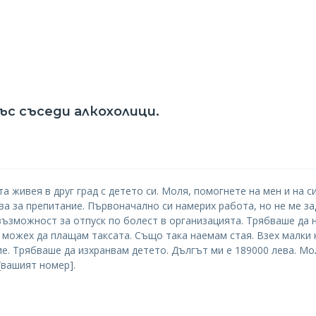
ъс съседи алкохолици.
а живея в друг град с детето си. Моля, помогнете на мен и на с
ва за препитание. Първоначално си намерих работа, но не ме з
ъзможност за отпуск по болест в организацията. Трябваше да н
 можех да плащам таксата. Също така наемам стая. Взех малки к
ие. Трябваше да изхранвам детето. Дългът ми е 189000 лева. Мо
[вашият номер].