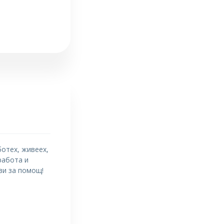
ботех, живеех,
работа и
ви за помощ!