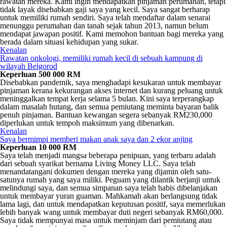
rawatan mereka. Kami ingin mendapatkan pinjaman perumahan, tetapi
tidak layak disebabkan gaji saya yang kecil. Saya sangat berharap
untuk memiliki rumah sendiri. Saya telah mendaftar dalam senarai
menunggu perumahan dan tanah sejak tahun 2013, namun belum
mendapat jawapan positif. Kami memohon bantuan bagi mereka yang
berada dalam situasi kehidupan yang sukar.
Kenalan
Rawatan onkologi, memiliki rumah kecil di sebuah kampung di
wilayah Belgorod
Keperluan 500 000 RM
Disebabkan pandemik, saya menghadapi kesukaran untuk membayar
pinjaman kerana kekurangan akses internet dan kurang peluang untuk
meninggalkan tempat kerja selama 5 bulan. Kini saya terperangkap
dalam masalah hutang, dan semua pemiutang meminta bayaran balik
penuh pinjaman. Bantuan kewangan segera sebanyak RM230,000
diperlukan untuk tempoh maksimum yang dibenarkan.
Kenalan
Saya bermimpi memberi makan anak saya dan 2 ekor anjing
Keperluan 10 000 RM
Saya telah menjadi mangsa beberapa penipuan, yang terbaru adalah
dari sebuah syarikat bernama Living Money LLC. Saya telah
menandatangani dokumen dengan mereka yang dijamin oleh satu-
satunya rumah yang saya miliki. Peguam yang dilantik berjanji untuk
melindungi saya, dan semua simpanan saya telah habis dibelanjakan
untuk membayar yuran guaman. Mahkamah akan berlangsung tidak
lama lagi, dan untuk mendapatkan keputusan positif, saya memerlukan
lebih banyak wang untuk membayar duti negeri sebanyak RM60,000.
Saya tidak mempunyai masa untuk meminjam dari pemiutang atau