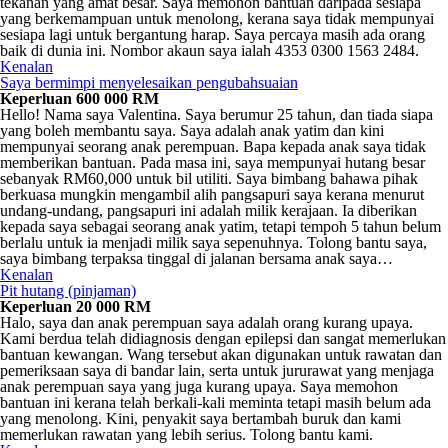
tekanan yang amat besar. Saya memohon bantuan daripada sesiapa
yang berkemampuan untuk menolong, kerana saya tidak mempunyai
sesiapa lagi untuk bergantung harap. Saya percaya masih ada orang
baik di dunia ini. Nombor akaun saya ialah 4353 0300 1563 2484.
Kenalan
Saya bermimpi menyelesaikan pengubahsuaian
Keperluan 600 000 RM
Hello! Nama saya Valentina. Saya berumur 25 tahun, dan tiada siapa
yang boleh membantu saya. Saya adalah anak yatim dan kini
mempunyai seorang anak perempuan. Bapa kepada anak saya tidak
memberikan bantuan. Pada masa ini, saya mempunyai hutang besar
sebanyak RM60,000 untuk bil utiliti. Saya bimbang bahawa pihak
berkuasa mungkin mengambil alih pangsapuri saya kerana menurut
undang-undang, pangsapuri ini adalah milik kerajaan. Ia diberikan
kepada saya sebagai seorang anak yatim, tetapi tempoh 5 tahun belum
berlalu untuk ia menjadi milik saya sepenuhnya. Tolong bantu saya,
saya bimbang terpaksa tinggal di jalanan bersama anak saya…
Kenalan
Pit hutang (pinjaman)
Keperluan 20 000 RM
Halo, saya dan anak perempuan saya adalah orang kurang upaya.
Kami berdua telah didiagnosis dengan epilepsi dan sangat memerlukan
bantuan kewangan. Wang tersebut akan digunakan untuk rawatan dan
pemeriksaan saya di bandar lain, serta untuk jururawat yang menjaga
anak perempuan saya yang juga kurang upaya. Saya memohon
bantuan ini kerana telah berkali-kali meminta tetapi masih belum ada
yang menolong. Kini, penyakit saya bertambah buruk dan kami
memerlukan rawatan yang lebih serius. Tolong bantu kami.