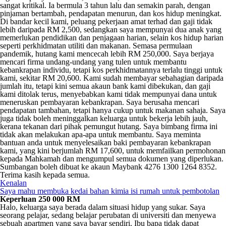
sangat kritikal. Ia bermula 3 tahun lalu dan semakin parah, dengan
pinjaman bertambah, pendapatan menurun, dan kos hidup meningkat.
Di bandar kecil kami, peluang pekerjaan amat terhad dan gaji tidak
lebih daripada RM 2,500, sedangkan saya mempunyai dua anak yang
memerlukan pendidikan dan penjagaan harian, selain kos hidup harian
seperti perkhidmatan utiliti dan makanan. Semasa permulaan
pandemik, hutang kami mencecah lebih RM 250,000. Saya berjaya
mencari firma undang-undang yang tulen untuk membantu
kebankrapan individu, tetapi kos perkhidmatannya terlalu tinggi untuk
kami, sekitar RM 20,600. Kami sudah membayar sebahagian daripada
jumlah itu, tetapi kini semua akaun bank kami dibekukan, dan gaji
kami ditolak terus, menyebabkan kami tidak mempunyai dana untuk
meneruskan pembayaran kebankrapan. Saya berusaha mencari
pendapatan tambahan, tetapi hanya cukup untuk makanan sahaja. Saya
juga tidak boleh meninggalkan keluarga untuk bekerja lebih jauh,
kerana tekanan dari pihak pemungut hutang. Saya bimbang firma ini
tidak akan melakukan apa-apa untuk membantu. Saya meminta
bantuan anda untuk menyelesaikan baki pembayaran kebankrapan
kami, yang kini berjumlah RM 17,600, untuk memfailkan permohonan
kepada Mahkamah dan mengumpul semua dokumen yang diperlukan.
Sumbangan boleh dibuat ke akaun Maybank 4276 1300 1264 8352.
Terima kasih kepada semua.
Kenalan
Saya mahu membuka kedai bahan kimia isi rumah untuk pembotolan
Keperluan 250 000 RM
Halo, keluarga saya berada dalam situasi hidup yang sukar. Saya
seorang pelajar, sedang belajar perubatan di universiti dan menyewa
sebuah apartmen yang saya bayar sendiri. Ibu bapa tidak dapat