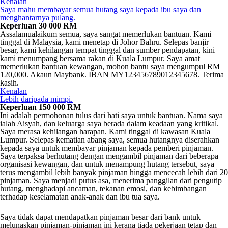
Kenalan
Saya mahu membayar semua hutang saya kepada ibu saya dan
menghantarnya pulang.
Keperluan 30 000 RM
Assalamualaikum semua, saya sangat memerlukan bantuan. Kami
tinggal di Malaysia, kami menetap di Johor Bahru. Selepas banjir
besar, kami kehilangan tempat tinggal dan sumber pendapatan, kini
kami menumpang bersama rakan di Kuala Lumpur. Saya amat
memerlukan bantuan kewangan, mohon bantu saya mengumpul RM
120,000. Akaun Maybank. IBAN MY123456789012345678. Terima
kasih.
Kenalan
Lebih daripada mimpi.
Keperluan 150 000 RM
Ini adalah permohonan tulus dari hati saya untuk bantuan. Nama saya
ialah Aisyah, dan keluarga saya berada dalam keadaan yang kritikal.
Saya merasa kehilangan harapan. Kami tinggal di kawasan Kuala
Lumpur. Selepas kematian abang saya, semua hutangnya diserahkan
kepada saya untuk membayar pinjaman kepada pemberi pinjaman.
Saya terpaksa berhutang dengan mengambil pinjaman dari beberapa
organisasi kewangan, dan untuk menampung hutang tersebut, saya
terus mengambil lebih banyak pinjaman hingga mencecah lebih dari 20
pinjaman. Saya menjadi putus asa, menerima panggilan dari pengutip
hutang, menghadapi ancaman, tekanan emosi, dan kebimbangan
terhadap keselamatan anak-anak dan ibu tua saya.
Saya tidak dapat mendapatkan pinjaman besar dari bank untuk
melunaskan pinjaman-pinjaman ini kerana tiada pekerjaan tetap dan