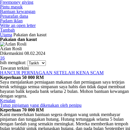
Freemoney giving
Pintu masuk
Bantuan kewangan
Penarafan dana
Padam iklan
Write an open letter
Tambah
Utama
Pakaian dan kasut
Pakaian dan kasut
Azlan Rosli
Dikemaskini 08.02.2024
16
Isih mengikut:
Tawaran terkini
HANCUR PERNIAGAAN SETELAH KENA SCAM
Keperluan 50 000 RM
Saya menjalankan perniagaan makanan dan perniagaan saya terjejas
teruk sehingga semua simpanan saya habis dan tidak dapat membuat
bayaran balik kepada bank selama 2 bulan. Mohon bantuan kewangan
dengan segera.
Kenalan
Tutup pinjaman yang dikenakan oleh penipu
Keperluan 70 000 RM
Kami memerlukan bantuan segera dengan wang untuk membayar
pinjaman dan tunggakan hutang. Hutang tertunggak selama 5 bulan
dengan faedah yang semakin meningkat. Mereka memberikan tempoh
bulan terakhir untuk melunaskan hutang, dan pada bulan September ini