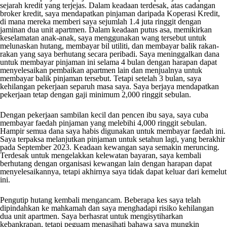
sejarah kredit yang terjejas. Dalam keadaan terdesak, atas cadangan
broker kredit, saya mendapatkan pinjaman daripada Koperasi Kredit,
di mana mereka memberi saya sejumlah 1.4 juta ringgit dengan
jaminan dua unit apartmen. Dalam keadaan putus asa, memikirkan
keselamatan anak-anak, saya menggunakan wang tersebut untuk
melunaskan hutang, membayar bil utiliti, dan membayar balik rakan-
rakan yang saya berhutang secara peribadi. Saya meninggalkan dana
untuk membayar pinjaman ini selama 4 bulan dengan harapan dapat
menyelesaikan pembaikan apartmen lain dan menjualnya untuk
membayar balik pinjaman tersebut. Tetapi setelah 3 bulan, saya
kehilangan pekerjaan separuh masa saya. Saya berjaya mendapatkan
pekerjaan tetap dengan gaji minimum 2,000 ringgit sebulan.
Dengan pekerjaan sambilan kecil dan pencen ibu saya, saya cuba
membayar faedah pinjaman yang melebihi 4,000 ringgit sebulan.
Hampir semua dana saya habis digunakan untuk membayar faedah ini.
Saya terpaksa melanjutkan pinjaman untuk setahun lagi, yang berakhir
pada September 2023. Keadaan kewangan saya semakin meruncing.
Terdesak untuk mengelakkan kelewatan bayaran, saya kembali
berhutang dengan organisasi kewangan lain dengan harapan dapat
menyelesaikannya, tetapi akhirnya saya tidak dapat keluar dari kemelut
ini.
Pengutip hutang kembali mengancam. Beberapa kes saya telah
dipindahkan ke mahkamah dan saya menghadapi risiko kehilangan
dua unit apartmen. Saya berhasrat untuk mengisytiharkan
kebankrapan, tetapi peguam menasihati bahawa saya mungkin