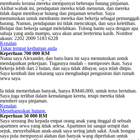
membantu kerana mereka mempunyai beberapa hutang pinjaman.
Akibat wabak ini, pendapatan mereka telah menurun, dan mereka
tidak dapat membayar hutang dan pinjaman tersebut. Saya
memutuskan untuk membantu mereka dan bekerja sebagai pemunggah
barang. Namun, pendapatan ini tidak mencukupi, dan saya keletihan.
Belajar dan bekerja sangat melelahkan. Tolong bantu saya dengan apa
sahaja yang anda mampu, saya akan amat berterima kasih. Nombor
akaun: 2202 2009 5183 6228
Kenalan
Tukar tempat kediaman anda
Keperluan 700 000 RM
Nama saya Alexander, dan baru-baru ini saya memutuskan untuk
mendapatkan pekerjaan. Tugasnya mudah – memproses ikan. Saya
bekerja lebih dari 2 bulan, dan saya tidak dibayar, saya telah ditipu.
Saya kembali dan sekarang saya menghadapi pengusiran dari rumah
sewa saya.
Ia tidak memerlukan banyak, hanya RM40,000, untuk terus bertahan.
Saya juga terlibat dalam kemalangan kereta, tetapi mereka tidak
memberi saya pinjaman.
Kenalan
Menghapuskan hutang.
Keperluan 50 000 RM
Saya seorang ibu kepada empat orang anak yang tinggal di sebuah
apartmen sewa yang tidak selesa. Apartmen ini sangat sempit dan
sejuk, menyebabkan anak-anak saya sering jatuh sakit. Anak bongsu
saya pula mempunyai alahan dan banyak wang diperlukan untuk