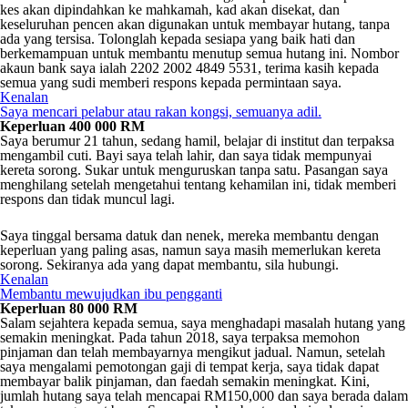
kes akan dipindahkan ke mahkamah, kad akan disekat, dan
keseluruhan pencen akan digunakan untuk membayar hutang, tanpa
ada yang tersisa. Tolonglah kepada sesiapa yang baik hati dan
berkemampuan untuk membantu menutup semua hutang ini. Nombor
akaun bank saya ialah 2202 2002 4849 5531, terima kasih kepada
semua yang sudi memberi respons kepada permintaan saya.
Kenalan
Saya mencari pelabur atau rakan kongsi, semuanya adil.
Keperluan 400 000 RM
Saya berumur 21 tahun, sedang hamil, belajar di institut dan terpaksa
mengambil cuti. Bayi saya telah lahir, dan saya tidak mempunyai
kereta sorong. Sukar untuk menguruskan tanpa satu. Pasangan saya
menghilang setelah mengetahui tentang kehamilan ini, tidak memberi
respons dan tidak muncul lagi.
Saya tinggal bersama datuk dan nenek, mereka membantu dengan
keperluan yang paling asas, namun saya masih memerlukan kereta
sorong. Sekiranya ada yang dapat membantu, sila hubungi.
Kenalan
Membantu mewujudkan ibu pengganti
Keperluan 80 000 RM
Salam sejahtera kepada semua, saya menghadapi masalah hutang yang
semakin meningkat. Pada tahun 2018, saya terpaksa memohon
pinjaman dan telah membayarnya mengikut jadual. Namun, setelah
saya mengalami pemotongan gaji di tempat kerja, saya tidak dapat
membayar balik pinjaman, dan faedah semakin meningkat. Kini,
jumlah hutang saya telah mencapai RM150,000 dan saya berada dalam