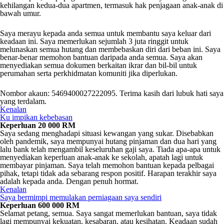
kehilangan kedua-dua apartmen, termasuk hak penjagaan anak-anak di
bawah umur.
Saya merayu kepada anda semua untuk membantu saya keluar dari
keadaan ini. Saya memerlukan sejumlah 3 juta ringgit untuk
melunaskan semua hutang dan membebaskan diri dari beban ini. Saya
benar-benar memohon bantuan daripada anda semua. Saya akan
menyediakan semua dokumen berkaitan ikrar dan bil-bil untuk
perumahan serta perkhidmatan komuniti jika diperlukan.
Nombor akaun: 5469400027222095. Terima kasih dari lubuk hati saya
yang terdalam.
Kenalan
Ku impikan kebebasan
Keperluan 20 000 RM
Saya sedang menghadapi situasi kewangan yang sukar. Disebabkan
oleh pandemik, saya mempunyai hutang pinjaman dan dua hari yang
lalu bank telah mengambil keseluruhan gaji saya. Tiada apa-apa untuk
menyediakan keperluan anak-anak ke sekolah, apatah lagi untuk
membayar pinjaman. Saya telah memohon bantuan kepada pelbagai
pihak, tetapi tidak ada sebarang respon positif. Harapan terakhir saya
adalah kepada anda. Dengan penuh hormat.
Kenalan
Saya bermimpi memulakan perniagaan saya sendiri
Keperluan 600 000 RM
Selamat petang, semua. Saya sangat memerlukan bantuan, saya tidak
lagi mempunyai kekuatan, kesabaran, atau kesihatan. Keadaan sudah