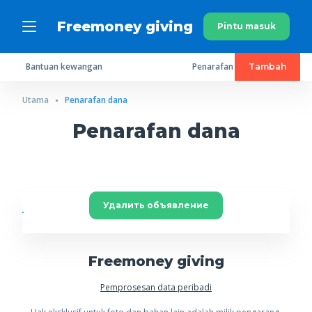
Freemoney giving
Pintu masuk
Bantuan kewangan
Penarafan dana
Tambah
Utama
Penarafan dana
Penarafan dana
Удалить объявление
Freemoney giving
Pemprosesan data peribadi