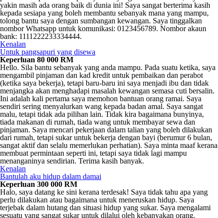
yakin masih ada orang baik di dunia ini! Saya sangat berterima kasih
kepada sesiapa yang boleh membantu sebanyak mana yang mampu,
tolong bantu saya dengan sumbangan kewangan. Saya tinggalkan
nombor Whatsapp untuk komunikasi: 0123456789. Nombor akaun
bank: 1111222233334444.
Kenalan
Untuk pangsapuri yang disewa
Keperluan 80 000 RM
Hello. Sila bantu sebanyak yang anda mampu. Pada suatu ketika, saya
mengambil pinjaman dan kad kredit untuk pembaikan dan perabot
(ketika saya bekerja), tetapi baru-baru ini saya menjadi ibu dan tidak
menjangka akan menghadapi masalah kewangan semasa cuti bersalin.
Ini adalah kali pertama saya memohon bantuan orang ramai. Saya
sendiri sering menyalurkan wang kepada badan amal. Saya sangat
malu, tetapi tidak ada pilihan lain. Tidak kira bagaimana bunyinya,
tiada makanan di rumah, tiada wang untuk membayar sewa dan
pinjaman. Saya mencari pekerjaan dalam talian yang boleh dilakukan
dari rumah, tetapi sukar untuk bekerja dengan bayi (berumur 6 bulan,
sangat aktif dan selalu memerlukan perhatian). Saya minta maaf kerana
membuat permintaan seperti ini, tetapi saya tidak lagi mampu
menanganinya sendirian. Terima kasih banyak.
Kenalan
Bantulah aku hidup dalam damai
Keperluan 300 000 RM
Halo, saya datang ke sini kerana terdesak! Saya tidak tahu apa yang
perlu dilakukan atau bagaimana untuk meneruskan hidup. Saya
terjebak dalam hutang dan situasi hidup yang sukar. Saya mengalami
sesuatu yang sangat sukar untuk dilalui oleh kebanyakan orang.