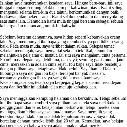
Izinkan saya menerangkan keadaan saya. Hingga baru-baru ini, saya
tinggal dengan seorang lelaki dalam perkahwinan biasa. Kami saling
mengenali selama kira-kira dua tahun, berkomunikasi dengan baik,
berkawan, dan bekerjasama. Kami selalu membantu dan menyokong
satu sama lain. Kemudian kami mula tinggal bersama sebagai sebuah
keluarga dan merancang untuk berkahwin.
Sebelum bertemu dengannya, saya hidup seperti kebanyakan orang
lain. Saya mempunyai ibu bapa yang memberi saya pendidikan yang
baik. Pada masa muda, saya terlibat dalam sukan. Selepas tamat
sekolah menengah, saya menyertai sekolah teknikal, kemudian
melanjutkan pelajaran di institut. Di situ saya mengalami cinta pertama.
Suami masa depan saya lebih tua, dan saya, seorang gadis muda, jatuh
cinta, merasakan ia adalah cinta sejati. Ibu bapa saya tidak bersetuju
dengan pilihan saya, tetapi saya tidak peduli. Saya hamil. Dalam
hubungan saya dengan ibu bapa, terdapat banyak masalah,
terutamanya dengan ibu saya yang tidak memahami saya…
Keadaannya sukar, tetapi saya berpegang kepada suami masa depan
saya dan berfikir ini adalah jalan menuju kebahagiaan.
Saya meninggalkan kampung halaman dan berkahwin. Tetapi sebelum
itu, ibu bapa saya memberi saya pilihan: sama ada saya melakukan
pengguguran dan terus belajar, atau berkahwin, tetapi mereka akan
meninggalkan hidup saya selama-lamanya. Saya memilih yang
terakhir. Saya tidak tahu ia adalah keputusan serius… Saya tidak
bercakap dengan mereka lebih dari 20 tahun. Kemudian, saya belajar
dari nenek saya bahawa saya adalah anak angkat mereka.