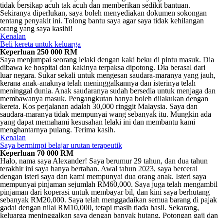
tidak bersikap acuh tak acuh dan memberikan sedikit bantuan.
Sekiranya diperlukan, saya boleh menyediakan dokumen sokongan
tentang penyakit ini. Tolong bantu saya agar saya tidak kehilangan
orang yang saya kasihi!
Kenalan
Beli kereta untuk keluarga
Keperluan 250 000 RM
Saya menjumpai seorang lelaki dengan kaki beku di pintu masuk. Dia
dibawa ke hospital dan kakinya terpaksa dipotong. Dia berasal dari
luar negara. Sukar sekali untuk mengesan saudara-maranya yang jauh,
kerana anak-anaknya telah meninggalkannya dan isterinya telah
meninggal dunia. Anak saudaranya sudah bersedia untuk menjaga dan
membawanya masuk. Pengangkutan hanya boleh dilakukan dengan
kereta. Kos perjalanan adalah 30,000 ringgit Malaysia. Saya dan
saudara-maranya tidak mempunyai wang sebanyak itu. Mungkin ada
yang dapat memahami kesusahan lelaki ini dan membantu kami
menghantarnya pulang. Terima kasih.
Kenalan
Saya bermimpi belajar urutan terapeutik
Keperluan 70 000 RM
Halo, nama saya Alexander! Saya berumur 29 tahun, dan dua tahun
terakhir ini saya hanya bertahan. Awal tahun 2023, saya bercerai
dengan isteri saya dan kami mempunyai dua orang anak. Isteri saya
mempunyai pinjaman sejumlah RM60,000. Saya juga telah mengambil
pinjaman dari koperasi untuk membayar bil, dan kini saya berhutang
sebanyak RM20,000. Saya telah menggadaikan semua barang di pajak
gadai dengan nilai RM10,000, tetapi masih tiada hasil. Sekarang,
keluarga meninggalkan saya dengan banyak hutang. Potongan gaji dan