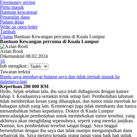
Freemoney giving
Pintu masuk
Bantuan kewangan
Penarafan dana
Padam iklan
Write an open letter
Tambah
Utama
Bantuan Kewangan percuma di Kuala Lumpur
Bantuan Kewangan percuma di Kuala Lumpur
Azlan Rosli
Dikemaskini 08.02.2024
16
Isih mengikut:
Tawaran terkini
Bantu saya membayar hutang saya dan tidak pernah masuk ke
dalamnya lagi
Keperluan 200 000 RM
Hello. Sejak setahun lalu, ibu saya telah didiagnosis dengan kanser
tahap 3. Keadaannya semakin teruk setiap hari. Pembedahan tahunan
tidak memberikan kesan yang diharapkan, dan tumor mula merebak ke
bahagian tubuh yang lain. Kemoterapi juga tidak membantu dan hanya
menambahkan beban kepadanya. Doktor di Kuala Lumpur
mencadangkan pembedahan untuk membekukan tumor tersebut, yang
akhirnya akan menghilang sepenuhnya, seperti yang mereka janjikan.
Namun, kos pembedahan tersebut sangat tinggi. Saya tinggal
bersendirian dengan ibu saya dan tidak mampu mengumpulkan dana
sebanyak itu. Saya merayu kepada orang ramai yang baik hati untuk