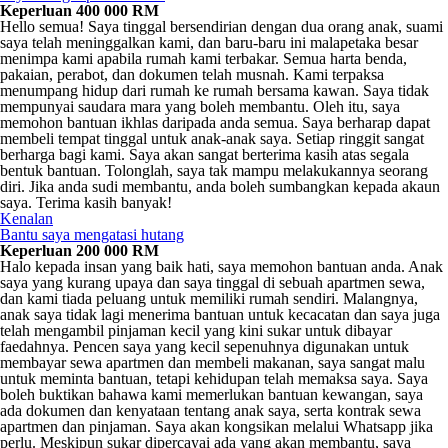
Keperluan 400 000 RM
Hello semua! Saya tinggal bersendirian dengan dua orang anak, suami
saya telah meninggalkan kami, dan baru-baru ini malapetaka besar
menimpa kami apabila rumah kami terbakar. Semua harta benda,
pakaian, perabot, dan dokumen telah musnah. Kami terpaksa
menumpang hidup dari rumah ke rumah bersama kawan. Saya tidak
mempunyai saudara mara yang boleh membantu. Oleh itu, saya
memohon bantuan ikhlas daripada anda semua. Saya berharap dapat
membeli tempat tinggal untuk anak-anak saya. Setiap ringgit sangat
berharga bagi kami. Saya akan sangat berterima kasih atas segala
bentuk bantuan. Tolonglah, saya tak mampu melakukannya seorang
diri. Jika anda sudi membantu, anda boleh sumbangkan kepada akaun
saya. Terima kasih banyak!
Kenalan
Bantu saya mengatasi hutang
Keperluan 200 000 RM
Halo kepada insan yang baik hati, saya memohon bantuan anda. Anak
saya yang kurang upaya dan saya tinggal di sebuah apartmen sewa,
dan kami tiada peluang untuk memiliki rumah sendiri. Malangnya,
anak saya tidak lagi menerima bantuan untuk kecacatan dan saya juga
telah mengambil pinjaman kecil yang kini sukar untuk dibayar
faedahnya. Pencen saya yang kecil sepenuhnya digunakan untuk
membayar sewa apartmen dan membeli makanan, saya sangat malu
untuk meminta bantuan, tetapi kehidupan telah memaksa saya. Saya
boleh buktikan bahawa kami memerlukan bantuan kewangan, saya
ada dokumen dan kenyataan tentang anak saya, serta kontrak sewa
apartmen dan pinjaman. Saya akan kongsikan melalui Whatsapp jika
perlu. Meskipun sukar dipercayai ada yang akan membantu, saya