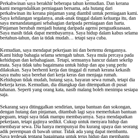
Perkahwinan saya berakhir beberapa tahun kemudian. Dan kerana
kami mengendalikan perniagaan bersama, ada hutang dari
perkahwinan itu kerana pinjaman yang diambil untuk perniagaan kami.
Saya kehilangan segalanya, anak-anak tinggal dalam keluarga itu, dan
saya menandatangani sebahagian daripada perniagaan dan harta.
Pinjaman berubah menjadi hutang daripada agensi penguatkuasaan.
Saya masih tidak dapat membayarnya. Saya hidup dalam kabus selama
bertahun-tahun, dan ia tidak mudah… tetapi saya cuba.
Kemudian, saya mendapat pekerjaan ini dan bertemu dengannya.
Kami hidup bahagia selama setengah tahun. Saya mula percaya pada
kehidupan dan kebahagiaan. Tetapi, semuanya hancur dalam sekelip
mata. Saya tidak tahu bagaimana untuk hidup dan apa yang perlu
dilakukan. Saya berhenti kerja dan tinggal di rumah kerana kekasih
saya mahu saya berehat dari kerja keras dan menjaga rumah.
Kehidupan tidak mudah, hutang saya, bayaran sewa rumah, tetapi dia
bekerja keras. Kemudian, dia ditangkap dan ditempatkan di pusat
tahanan. Seperti yang orang kata, nasib malang boleh menimpa sesiapa
saja.
Sekarang saya ditinggalkan sendirian, tanpa bantuan dan sokongan,
dengan hutang dan pinjaman, ditambah lagi saya memerlukan bantuan
peguam, tetapi saya tidak mampu membayarnya. Saya mendapatkan
pekerjaan, tetapi gajinya sedikit. Cukup untuk menyara hidup dan
membayar sewa. Dia hanya mempunyai ibu kurang upaya dan seorang
adik perempuan di bawah umur. Tidak ada yang dapat membantu.
Saya terdesak tentang bagaimana untuk terus hidup dan membantu