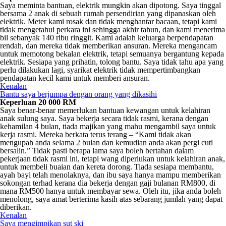
Saya meminta bantuan, elektrik mungkin akan dipotong. Saya tinggal
bersama 2 anak di sebuah rumah persendirian yang dipanaskan oleh
elektrik. Meter kami rosak dan tidak menghantar bacaan, tetapi kami
tidak mengetahui perkara ini sehingga akhir tahun, dan kami menerima
bil sebanyak 140 ribu ringgit. Kami adalah keluarga berpendapatan
rendah, dan mereka tidak memberikan ansuran. Mereka mengancam
untuk memotong bekalan elektrik, tetapi semuanya bergantung kepada
elektrik. Sesiapa yang prihatin, tolong bantu. Saya tidak tahu apa yang
perlu dilakukan lagi, syarikat elektrik tidak mempertimbangkan
pendapatan kecil kami untuk memberi ansuran.
Kenalan
Bantu saya berjumpa dengan orang yang dikasihi
Keperluan 20 000 RM
Saya benar-benar memerlukan bantuan kewangan untuk kelahiran
anak sulung saya. Saya bekerja secara tidak rasmi, kerana dengan
kehamilan 4 bulan, tiada majikan yang mahu mengambil saya untuk
kerja rasmi. Mereka berkata terus terang – “Kami tidak akan
mengupah anda selama 2 bulan dan kemudian anda akan pergi cuti
bersalin.” Tidak pasti berapa lama saya boleh bertahan dalam
pekerjaan tidak rasmi ini, tetapi wang diperlukan untuk kelahiran anak,
untuk membeli buaian dan kereta dorong. Tiada sesiapa membantu,
ayah bayi telah menolaknya, dan ibu saya hanya mampu memberikan
sokongan terhad kerana dia bekerja dengan gaji bulanan RM800, di
mana RM500 hanya untuk membayar sewa. Oleh itu, jika anda boleh
menolong, saya amat berterima kasih atas sebarang jumlah yang dapat
diberikan.
Kenalan
Saya mengimpikan sut ski