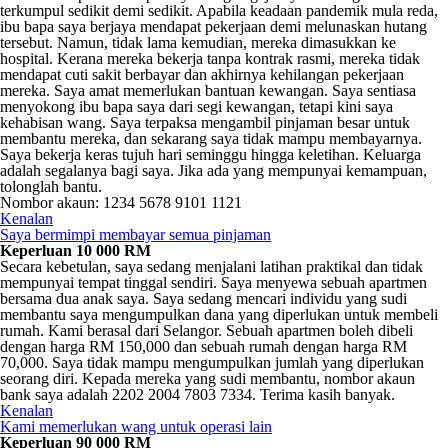
terkumpul sedikit demi sedikit. Apabila keadaan pandemik mula reda,
ibu bapa saya berjaya mendapat pekerjaan demi melunaskan hutang
tersebut. Namun, tidak lama kemudian, mereka dimasukkan ke
hospital. Kerana mereka bekerja tanpa kontrak rasmi, mereka tidak
mendapat cuti sakit berbayar dan akhirnya kehilangan pekerjaan
mereka. Saya amat memerlukan bantuan kewangan. Saya sentiasa
menyokong ibu bapa saya dari segi kewangan, tetapi kini saya
kehabisan wang. Saya terpaksa mengambil pinjaman besar untuk
membantu mereka, dan sekarang saya tidak mampu membayarnya.
Saya bekerja keras tujuh hari seminggu hingga keletihan. Keluarga
adalah segalanya bagi saya. Jika ada yang mempunyai kemampuan,
tolonglah bantu.
Nombor akaun: 1234 5678 9101 1121
Kenalan
Saya bermimpi membayar semua pinjaman
Keperluan 10 000 RM
Secara kebetulan, saya sedang menjalani latihan praktikal dan tidak
mempunyai tempat tinggal sendiri. Saya menyewa sebuah apartmen
bersama dua anak saya. Saya sedang mencari individu yang sudi
membantu saya mengumpulkan dana yang diperlukan untuk membeli
rumah. Kami berasal dari Selangor. Sebuah apartmen boleh dibeli
dengan harga RM 150,000 dan sebuah rumah dengan harga RM
70,000. Saya tidak mampu mengumpulkan jumlah yang diperlukan
seorang diri. Kepada mereka yang sudi membantu, nombor akaun
bank saya adalah 2202 2004 7803 7334. Terima kasih banyak.
Kenalan
Kami memerlukan wang untuk operasi lain
Keperluan 90 000 RM