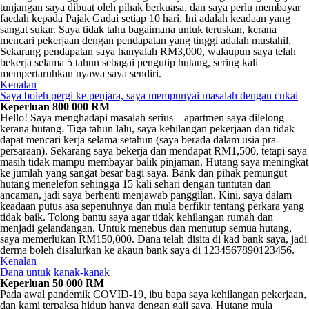
tunjangan saya dibuat oleh pihak berkuasa, dan saya perlu membayar
faedah kepada Pajak Gadai setiap 10 hari. Ini adalah keadaan yang
sangat sukar. Saya tidak tahu bagaimana untuk teruskan, kerana
mencari pekerjaan dengan pendapatan yang tinggi adalah mustahil.
Sekarang pendapatan saya hanyalah RM3,000, walaupun saya telah
bekerja selama 5 tahun sebagai pengutip hutang, sering kali
mempertaruhkan nyawa saya sendiri.
Kenalan
Saya boleh pergi ke penjara, saya mempunyai masalah dengan cukai
Keperluan 800 000 RM
Hello! Saya menghadapi masalah serius – apartmen saya dilelong
kerana hutang. Tiga tahun lalu, saya kehilangan pekerjaan dan tidak
dapat mencari kerja selama setahun (saya berada dalam usia pra-
persaraan). Sekarang saya bekerja dan mendapat RM1,500, tetapi saya
masih tidak mampu membayar balik pinjaman. Hutang saya meningkat
ke jumlah yang sangat besar bagi saya. Bank dan pihak pemungut
hutang menelefon sehingga 15 kali sehari dengan tuntutan dan
ancaman, jadi saya berhenti menjawab panggilan. Kini, saya dalam
keadaan putus asa sepenuhnya dan mula berfikir tentang perkara yang
tidak baik. Tolong bantu saya agar tidak kehilangan rumah dan
menjadi gelandangan. Untuk menebus dan menutup semua hutang,
saya memerlukan RM150,000. Dana telah disita di kad bank saya, jadi
derma boleh disalurkan ke akaun bank saya di 1234567890123456.
Kenalan
Dana untuk kanak-kanak
Keperluan 50 000 RM
Pada awal pandemik COVID-19, ibu bapa saya kehilangan pekerjaan,
dan kami terpaksa hidup hanya dengan gaji saya. Hutang mula