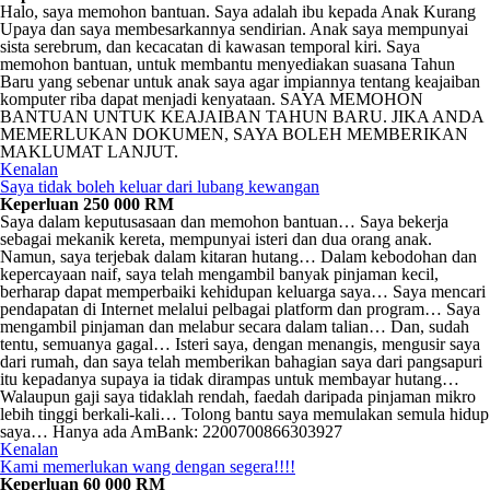
Halo, saya memohon bantuan. Saya adalah ibu kepada Anak Kurang
Upaya dan saya membesarkannya sendirian. Anak saya mempunyai
sista serebrum, dan kecacatan di kawasan temporal kiri. Saya
memohon bantuan, untuk membantu menyediakan suasana Tahun
Baru yang sebenar untuk anak saya agar impiannya tentang keajaiban
komputer riba dapat menjadi kenyataan. SAYA MEMOHON
BANTUAN UNTUK KEAJAIBAN TAHUN BARU. JIKA ANDA
MEMERLUKAN DOKUMEN, SAYA BOLEH MEMBERIKAN
MAKLUMAT LANJUT.
Kenalan
Saya tidak boleh keluar dari lubang kewangan
Keperluan 250 000 RM
Saya dalam keputusasaan dan memohon bantuan… Saya bekerja
sebagai mekanik kereta, mempunyai isteri dan dua orang anak.
Namun, saya terjebak dalam kitaran hutang… Dalam kebodohan dan
kepercayaan naif, saya telah mengambil banyak pinjaman kecil,
berharap dapat memperbaiki kehidupan keluarga saya… Saya mencari
pendapatan di Internet melalui pelbagai platform dan program… Saya
mengambil pinjaman dan melabur secara dalam talian… Dan, sudah
tentu, semuanya gagal… Isteri saya, dengan menangis, mengusir saya
dari rumah, dan saya telah memberikan bahagian saya dari pangsapuri
itu kepadanya supaya ia tidak dirampas untuk membayar hutang…
Walaupun gaji saya tidaklah rendah, faedah daripada pinjaman mikro
lebih tinggi berkali-kali… Tolong bantu saya memulakan semula hidup
saya… Hanya ada AmBank: 2200700866303927
Kenalan
Kami memerlukan wang dengan segera!!!!
Keperluan 60 000 RM