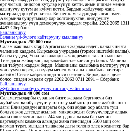
өрт чыгып, ондогон кутулар күйүп кетти, анын ичинде менин
алынуучу кутум да күйүп кетти. Бардык жабдуулар жана
материалдар күйүп кетти. Бизнес камсыздандырылган эмес.
Азырынча буйрутмалар бар болгондуктан, өндүрүштү
жандандыруу үчүн демөөрчүлүк жардам сурайм. 2202 2065 1311
4483 Сбербанк
Байланышуу
Баланы үй-бүлөгө кайтарууну кыялдануу
Муктаждык 250 000 сом
Салам жакшылыктар! Аргасыздан жардам издеп, каналыңызга
чалынып калдым. Кырсыкка учурадым (тормоз иштебей калды),
бакты сүздүм, Унаа талкаланды – чоң ремонт талап кылынат.
Тизе дагы жабыркап, дарыланбай эле койсоңуз болот. Машина
нан табууга жардам берди. Машинаны калыбына келтирүү үчүн
чоң сумма керек, өз күчүм менен мен аны калыбына келтире
албайм! Сизге кайрылганда эпсиз сезилет. Бирок, дагы деле
болсо, сизден жардам сура 2202 2063 0711 2891 – Сбербанк
Байланышуу
Жубайым экөөбүз үчүнчү топтогу майыппыз
Муктаждык 40 000 сом
Саламатсыздарбы сураныч бизге жардам бергилечи биз
жубайым экөөбүз үчүнчү топтогу майыптар плюс жубайынын
дагы Елизаровдун аппараты бар, биз абдан оор абалга туш
болдук жок дегенде асылып, микрокредит берүүчүлөрдү алдык
жана плюс менин дагы 244 миң доо арызым бар менин
карталарым камакка алынды жана пенсиядан 5500 миң сом
кармап турат, мындан тышкары дагы төлөнө элек кредиттер бар
91 миң башка 16 миң сураныч адамдар жардам, мен жумушка