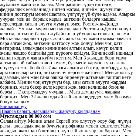
жубайым жана эки балам. Мен расмий түрдө иштейм,
федералдык компанияда иштеп жатам, ичпейм, жумуштан
кийин досторум менен шастаю, үлгүлүү үй-бүлө адамы. Азыркы
учурда, мен да, бардык карыз, анткени балдарга кышкы
нерселерди сатып алууга мүмкүн эмес. Ростов-на-Дондо
жашайт. Үч жыл мурун мен москвадан Ростов-на-Донго көчүп
келгем, анткени балдар жубайынын үйүндө катталган, ал эми
Москвада алардын турак жайы жок болчу жана кызым бакчага
бара алган жок, анткени каттоосу жок болчу. Мен чоң ката
кетирдим, аялымдын келининен алтын алып, көчүп келип,
жаңы жашоо баштайм деп күрөөгө койдум. Кичинекей ишимди
сынап көрдүм жана күйүп кеттим. Мен 3 жылдан бери ушул
алтынды ай сайын төлөп келем, бул мени кармап турат жана
өнүгүүгө жол бербейт. Ижарага алынган батир, ломбард, андан
ары насыялар кетти, анткени эч нерсеге жетпейт! Мен жооптуу
адаммын, мен жөн гана башка бирөөнүн алтынын таштап кете
албайм. Менин чоң өтүнүчүм бар, аны сатып алууга жардам
бериңиз, мага бекер деле кереги жок, мен келишим боюнча
берем… Экстремалдуу учурда… Мага дем алууга жардам
бериңиз.. Мен 32 жашымда ай сайын нервдерден улам бозомук
болуп калдым.
Байланышуу
Шаарга барып, насыяларды жабууну кыялданам
Муктаждык 80 000 сом
Салам айтуу. Менин атым Сергей өтө олуттуу оору бар: жүлүн
рагы , алсыздык жана булчуң атрофиясы менен коштолот.Ушул
жылдын жазынан башталып, күн сайын начарлап баратат. Мен
коляскага абдан муктажмын. Мен кызым менен сейилдеп , ар