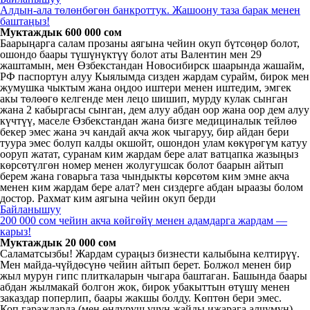
Алдын-ала төлөнбөгөн банкроттук. Жашоону таза барак менен
баштаңыз!
Муктаждык 600 000 сом
Баарыңарга салам прозаны аягына чейин окуп бүтсөңөр болот,
ошондо баары түшүнүктүү болот аты Валентин мен 29
жаштамын, мен Өзбекстандан Новосибирск шаарында жашайм,
РФ паспортун алуу Кыялымда сизден жардам сурайм, бирок мен
жумушка чыктым жана оңдоо иштери менен иштедим, эмгек
акы төлөөгө келгенде мен лецо шишип, мурду кулак сынган
жана 2 кабыргасы сынган, дем алуу абдан оор жана оор дем алуу
күчтүү, маселе Өзбекстандан жана бизге медициналык тейлөө
бекер эмес жана эч кандай акча жок чыгаруу, бир айдан бери
туура эмес болуп калды окшойт, ошондон улам көкүрөгүм катуу
ооруп жатат, суранам ким жардам бере алат ватцапка жазыңыз
көрсөтүлгөн номер менен жолугушсак болот баарын айтып
берем жана говарьга таза чындыкты көрсөтөм ким эмне акча
менен ким жардам бере алат? мен сиздерге абдан ыраазы болом
достор. Рахмат ким аягына чейин окуп берди
Байланышуу
200 000 сом чейин акча көйгөйү менен адамдарга жардам —
карыз!
Муктаждык 20 000 сом
Саламатсызбы! Жардам сураңыз бизнести калыбына келтирүү.
Мен майда-чүйдөсүнө чейин айтып берет. Болжол менен бир
жыл мурун гипс плиткаларын чыгара баштаган. Башында баары
абдан жылмакай болгон жок, бирок убакыттын өтүшү менен
заказдар поперлип, баары жакшы болду. Көптөн бери эмес.
Коп.гараждарда (мен өндүрүш үчүн жайды ижарага алчумун)