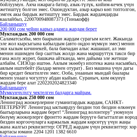
бойлуумун. Акча ижарага батир, азык-түлүк, кийим-кечек үчүн
жетиштүү болгон эмес. Ошондуктан, азыр карыз көп топтолгон,
эмгек акы бардык жетиштүү эмес. Бардык жардамдарды
каалайбыз, 2200700948087373 (Тинькофф)
Байланышуу
200 000 сом чейин карыз адамга жардам берет
Муктаждык 200 000 сом
Саламатсызбы, мен баарынан жардам сурагым келет. Жакында
эле жол кырсыгына кабылдым (авто оңдоо мүмкүн эмес) менин
эки кызым кичинекей, бала бакчадан алыс жашашат, ал эми
менин ишимден бир сааттык жолдо жана маршруттук такси бир
гана жолу жүрөт, башкача айтканда, мен дайыма эле жетише
албайм. СИЗОдо иштөө. Аялым экөөбүз ипотека жана насыябыз,
аялым иштебейт (балдар менен отурат) . Биз машина үчүн дагы
бир кредит бекитилген эмес. Ооба, унаанын мындай баалары
менен унаага чогултуу абдан кыйын. Сураныч, ким өкүнүп
жардам бере алат 2202202024823340
Байланышуу
Мүмкүнчүлүгү чектелген балдарга майрам.
Муктаждык 250 000 сом
Ленинград жоокерлерине гуманитардык жардам, САНКТ-
ПЕТЕРБУРГ Ленинград ыктыярдуу биздин топ биздин өлкөнүн
баатырларына жардам берет! “Ленинград волонтеру” уюмунун
бөлүмү жоокерлерге фронтто жардам берүүгө багытталган вород
биздин коргоочуларга каржылык жардам көрсөтүү үчүн жаңы
жана жалгыз реквизиттер: ОГРЕД жардам үчүн реквизиттер: хор
картасы юмани 2204 1201 1382 6610
Байланышуу