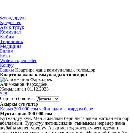
Фонддордун
Кредиттер
Азык-түлүк
Коммунал
Кийим
Тиричилик
Медицина
Билим
Бүлө
Write an open letter
Кошуу
Башкы
Квартира жана коммуналдык төлөмдөр
Квартира жана коммуналдык төлөмдөр
Алимжанов Фарходбек
Жаңыланган 01.12.2023
528
Сорттоо боюнча:
Акыркы сунуштар
Карыз 200 000 сом чейин адамга жардам берет
Муктаждык 300 000 сом
Кутмандуу күн. Мен 3 жылдан бери чыга албай жаткан өтө оор
абалдамын. Туруктуу жетишсиздик, тынымсыз нервдер жана
жубайы менен урушуу. Азыр мен эң жогорку чегиндемин,
тагыраагы туңгуюктун эң тереңиндемин. Менин үй-бүлөм бар-