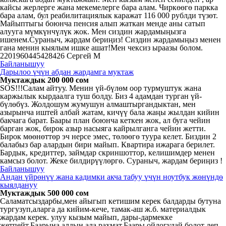
кайсы жерлерге жана мекемелерге бара алам. Чиркөөгө паркка
бара алам, бул реабилитациялык каражат 116 000 рублди түзөт.
Майыптыгы боюнча пенсия алып жаткан менде аны сатып
алууга мүмкүнчүлүк жок. Мен сиздин жардамыңызга
ишенем.Сураныч, жардам бериңиз! Сиздин жардамыңыз менен
гана менин кыялым ишке ашат!Мен чексиз ыраазы болом.
2201960445428426 Сергей М
Байланышуу
Дарылоо үчүн абдан жардамга муктаж
Муктаждык 200 000 сом
SOS!!!Салам айтуу. Менин үй-бүлөм оор турмуштук жана
каржылык кырдаалга туш болду. Биз 4 адамдан турган үй-
бүлөбүз. Жолдошум жумушун алмаштыргандыктан, мен
азырынча иштей албай жатам, кичүү бала жаңы жылдан кийин
бакчага барат. Баары план боюнча кеткен жок, ал буга чейин
барган жок, бирок азыр насыяга кайрылганга чейин жетти.
Бирок мөөнөттөр эч нерсе эмес, төлөөгө туура келет. Биздин 2
балабыз бар алардын бири майып. Квартира ижарага берилет.
Бардык, кредиттер, займдар скриншоттор, келишимдер менен
камсыз болот. Жеке билдирүүлөргө. Сураныч, жардам бериңиз !
Байланышуу
Андан үйрөнүү жана кадимки акча табуу үчүн ноутбук жөнүндө
кыялдануу
Муктаждык 500 000 сом
Саламатсыздарбы,мен айыгып кетишим керек балдарды бутуна
тургузуп,аларга да кийим-кече, тамак-аш ж.б. материалдык
жардам керек. улуу кызым майып, дары-дармекке
жетпейт.Баарына алдын ала рахмат.Баары ойдогудай болот деп