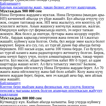
Байланышуу
Бардык насыяларды жаап, чакан бизнес ачууну кыялданам.
Муктаждык 900 000 сом
Нина Петровна жардамга муктаж. Нина Петровна (мындан ары-
НП) кичинекей айылда үч үйдө жашайт. Бул айылда ичүүчү суу
жок, сөздөн таптакыр жок. НП меш жылытуу, өтө кооптуу, үй
эскилиги жеткен. Анын жашоосу көпчүлүк жашаган, жалган.
Өмүрүнүн көбүн сүт фермасында иштеп, эч нерсе тапкан
жокмун. Жок болсо да иштеди, буттары жана колдору ооруйт.
Ооба , бардык карылар,гипертония жана пенсия 14 т.жалгыз
жашайт, күйөөсү каза болгон. Ооба, бул жерде эмне кылса болот
көрүнөт. Бирок ага суу, газ, ал тургай дүкөн бар айылда батир
беришкен. НП насыя алды, канча 100 тонна берди. Газ бузулуп,
ал тургай казанга жана радиаторлорго жетиштүү болгон. Бирок,
аны көчүп баруу үчүн, полун алмаштырыш керек, такыр чирип
кетти. Бул маселе, абдан бюджеттик кабат 80т б турат. ал адам
шарттарда жашап келет. Ал буга татыктуу эмеспи? Балким,
кимдир бирөө ийгиликтүү Нина Петровна жардам берет. Ал 70
жашта жана ийгиликтүү жана бай боло албайт. Колу жана күчү
менен жардам берет, бирок, мен эч кандай акча бар, мен айлык
акы жашайт.
Байланышуу
Көптөн бери мыйзам жана физикалык ден соолук боюнча
пенсияга чыгышы керек болгон апамдын ипотекасын жабууну
кыялданам
Муктаждык 800 000 сом
Кутмандуу күн. Кыйын абалда калышты. Бир учурда күйөөсү
жумушсуз калды, мен биринчи Декретте экинчи кош