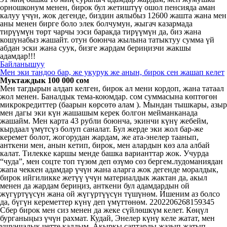
орношконум менен, бирок бул жетиштүү ошол пенсияда аман
калуу үчүн, жок дегенде, биздин аялыбыз 12600 жашта жана мен
аны менен бирге боло элек болчумун, жыгач казармада
тирүүмүн төрт чарчы ээси баракда тирүүмүн да, биз жана
кошунабыз жашайт. отун боюнча жылына татыктуу сумма үй
абдан эски жана суук, бизге жардам бериңизчи жакшы
адамдар!!!
Байланышуу
Мен эки тандоо бар, же укурук же анын, бирок сен жашап келет
Муктаждык 100 000 сом
Мен тагдырын алдап келген, бирок ал мени кордоп, жана татаал
жол менен. Баналдык тема-коюмдар. сом суммасына көптөгөн
микрокредиттер (баарын көрсөтө алам ). Мындан тышкары, азыр
мен дагы эки күн жашашым керек болгон мейманканада
жашайм. Мен карта 43 рубли боюнча, экинчи күнү жебейм,
кырдаал үмүтсүз болуп саналат. Бул жерде эки жол бар-же
керемет болот, жогорудан жардам, же ата-энелер таанып,
анткени мен, анын кетип, бирок, мен алардын көз ала албай
калат. Тилекке каршы менде башка варианттар жок. Учурда
“чуда”, мен соцте топ түзөм деп өзүмө сөз бергем.лудоманиядан
жапа чеккен адамдар үчүн жана аларга жок дегенде моралдык,
бирок ийгиликке жетүү үчүн материалдык жактан да, акыл
менен да жардам бериңиз, анткени бул адамдардын ой
жүгүртүүсүн жана ой жүгүртүүсүн түшүнөм. Ишеним аз болсо
да, бүгүн кереметтер күнү деп үмүттөнөм. 2202206268159345
Сбер бирок мен сиз менен да жеке сүйлөшкүм келет. Көңүл
бурганыңыз үчүн рахмат. Кудай, Энелер күнү келе жатат, мен
ушунчалык четте калдым. Акыркы саптарды жазып жатып,