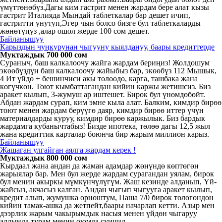
үмүттөнөбүз.Дагы ким гастрит менен жардам бере алат кызы
гастрит Италияда Мындай таблеткалар бар дешет ичип,
гастритти унутуп,Эгер чын болсо бизге бул таблеткаларды
жөнөтүңүз ,алар ошол жерде 100 сом дешет.
Байланышуу
Карыздын чуңкурунан чыгууну кыялдануу, баары кредиттерде
Муктаждык 700 000 сом
Сураныч, баш калкалоочу жайга жардам бериңиз! Жолдошум
экөөбүздүн баш калкалоочу жайыбыз бар, экөөбүз 112 Мышык,
4 Ит үйдө + бешинчиси акы төлөөдө, карга, ташбака жана
көгүчкөн. Тоют кымбаттагандан кийин каржы жетишсиз. Биз
аракет кылып, 3-жумуш ар иштешет. Бирок бул үнөмдөбөйт.
Абдан жардам сурап, ким эмне кыла алат. Балким, кимдир бирөө
тоют менен жардам берүүгө даяр, кимдир бирөө иттер үчүн
материалдарды куруу, кимдир бирөө каржылык. Биз бардык
жардамга кубанычтабыз! Бизде ипотека, төлөө дагы 12,5 жыл
жана кредиттик карталар боюнча бир жарым миллион карыз.
Байланышуу
Жашаган улгайган аялга жардам керек !
Муктаждык 800 000 сом
Кырдаал жана андан да жаман адамдар жөнүндө көптөгөн
жарыялар бар. Мен бул жерде жардам сурагандан уялам, бирок
бул менин акыркы мүмкүнчүлүгүм. Жаш кезинде алданып, Үй-
жайсыз, акчасыз калган. Андан чыгып чыгууга аракет кылып,
кредит алып, жумушка орноштум, Паша 7/0 бирок төлөгөндөн
кийин тамак-ашка да жетпейт,баары начарлап кетти. Азыр мен
дээрлик жарым чакырымдык насыя менен үйдөн чыгаруу
алдында турам,менин оюмда суицид