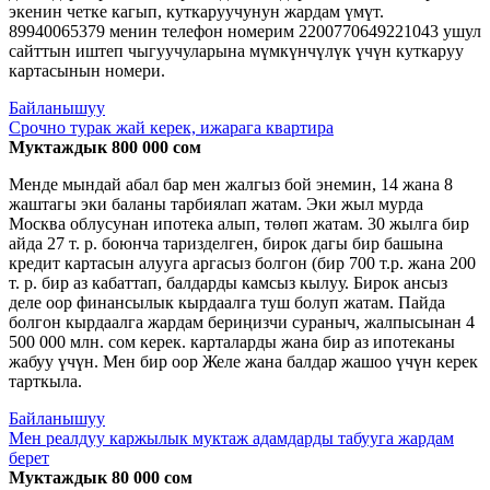
экенин четке кагып, куткаруучунун жардам үмүт.
89940065379 менин телефон номерим 2200770649221043 ушул
сайттын иштеп чыгуучуларына мүмкүнчүлүк үчүн куткаруу
картасынын номери.
Байланышуу
Срочно турак жай керек, ижарага квартира
Муктаждык 800 000 сом
Менде мындай абал бар мен жалгыз бой энемин, 14 жана 8
жаштагы эки баланы тарбиялап жатам. Эки жыл мурда
Москва облусунан ипотека алып, төлөп жатам. 30 жылга бир
айда 27 т. р. боюнча таризделген, бирок дагы бир башына
кредит картасын алууга аргасыз болгон (бир 700 т.р. жана 200
т. р. бир аз кабаттап, балдарды камсыз кылуу. Бирок ансыз
деле оор финансылык кырдаалга туш болуп жатам. Пайда
болгон кырдаалга жардам бериңизчи сураныч, жалпысынан 4
500 000 млн. сом керек. карталарды жана бир аз ипотеканы
жабуу үчүн. Мен бир оор Желе жана балдар жашоо үчүн керек
тарткыла.
Байланышуу
Мен реалдуу каржылык муктаж адамдарды табууга жардам
берет
Муктаждык 80 000 сом