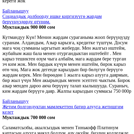
кереги жок
Байланышуу
Социалдык долбоорду ишке киргизүүгө жардам
берүүңүздөрдү өтүнөм.
Муктаждык 900 000 сом
Кутмандуу Күн! Менин жардам сураганыма жооп берүүңүздү
суранам. Алдандым, Азыр карызга, кредитке түштүм. Досум
мага чоң сумманы ыргытып жиберди. Мен жалгыз иштейм,
жубайым жаш бала менен отургандыктан иштебейт . Мен
карыз тешиктен өзүм чыга албайм, мага жардам бере турган
эч ким жок. Мен бардык күчүм менен иштейм, бирок карыз
өтө чоң. Мага жок дегенде карыздын бир бөлүгүн берүүгө
жардам керек. Мен бирөөдөн 1 жылга карыз алууга даярмын,
бир жыл үчүн Мен акырындык менен эсептеп чыктым. Бирок
азыр менден дароо акча берүүнү талап кылышууда. Сураныч,
ким жардам берүүгө даяр. Жалпы карыздын суммасы 750 000р
Байланышуу
Жетим болгондуктан мамлекеттен батир алууга жетишгим
келет
Муктаждык 700 000 сом
Саламатсызбы, акылсыздык менен Тинькофф Платинум
картасын алууга макул болдум, өзү окуйм, биздин колледжде