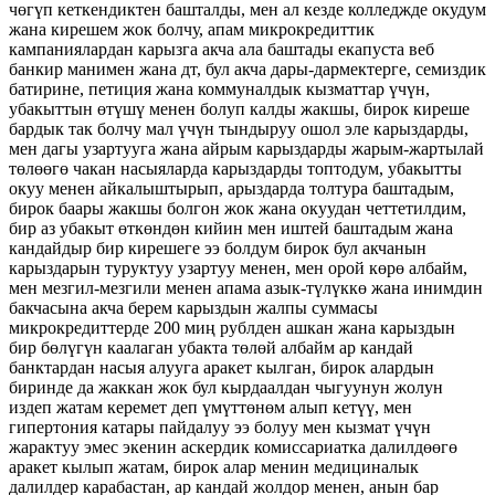
чөгүп кеткендиктен башталды, мен ал кезде колледжде окудум
жана кирешем жок болчу, апам микрокредиттик
кампаниялардан карызга акча ала баштады екапуста веб
банкир манимен жана дт, бул акча дары-дармектерге, семиздик
батирине, петиция жана коммуналдык кызматтар үчүн,
убакыттын өтүшү менен болуп калды жакшы, бирок киреше
бардык так болчу мал үчүн тындыруу ошол эле карыздарды,
мен дагы узартууга жана айрым карыздарды жарым-жартылай
төлөөгө чакан насыяларда карыздарды топтодум, убакытты
окуу менен айкалыштырып, арыздарда толтура баштадым,
бирок баары жакшы болгон жок жана окуудан четтетилдим,
бир аз убакыт өткөндөн кийин мен иштей баштадым жана
кандайдыр бир кирешеге ээ болдум бирок бул акчанын
карыздарын туруктуу узартуу менен, мен орой көрө албайм,
мен мезгил-мезгили менен апама азык-түлүккө жана инимдин
бакчасына акча берем карыздын жалпы суммасы
микрокредиттерде 200 миң рублден ашкан жана карыздын
бир бөлүгүн каалаган убакта төлөй албайм ар кандай
банктардан насыя алууга аракет кылган, бирок алардын
биринде да жаккан жок бул кырдаалдан чыгуунун жолун
издеп жатам керемет деп үмүттөнөм алып кетүү, мен
гипертония катары пайдалуу ээ болуу мен кызмат үчүн
жарактуу эмес экенин аскердик комиссариатка далилдөөгө
аракет кылып жатам, бирок алар менин медициналык
далилдер карабастан, ар кандай жолдор менен, анын бар