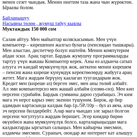
менен сезет чындык. Менин ниетим таза жана чын жүрөктөн.
Ыраазы болом.
Байланышуу
Насыяны төлөө , жумуш табуу кыялы
Муктаждык 150 000 сом
Салам айтуу. Мен майыптар коляскасымын. Мен үчүн
компьютер – кирешенин жалгыз булагы (пенсиядан тышкары).
Мен алыстан, диспетчер болуп иштейм. Менин компүтерим
абдан эски. Араң тартат. Бардык жумушчу программаларды
тартуу үчүн жакшы Компьютер керек. Аны өз алдынча сатып
алууга эч кандай мүмкүнчүлүк жок, анткени менин кирешем
– пенсия жана киреше күнүмдүк керектөөлөрдү жабууга араң
жетет. Мага жардам берүүнү каалаган туугандарым жок.
Кредит мен (киреше аз) берген эмес, мен аны төлөй албайт.
Ал эми компьютерсиз мен жашай албайм (сөзмө-сөз). Мен көп
нерсени сурабайм. Бардык сумманы дароо сурабаңыз. Эч ким
мага эч нерсе карыз эмес экенин түшүнөм. Бирок, ар бир
адамдын картасында калдык бар-1р./5Р./10р – бул аз акча, алар
эч нерсени билдирбейт. Алар мага чындап эле зарыл болгон
нерсени чогултууга жардам беришет, Эгер кимдир бирөө
өкүнбөсө жана мүмкүнчүлүк болсо, карталарыңыздан мага
калдыктарды ыргытып салыңыз. Мен кайырчы эмесмин,
алдамчы эмесмин. Сураныч, оюндар же интернет кат алышуу