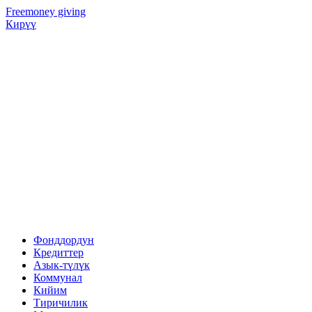
Freemoney giving
Кирүү
Фонддордун
Кредиттер
Азык-түлүк
Коммунал
Кийим
Тиричилик