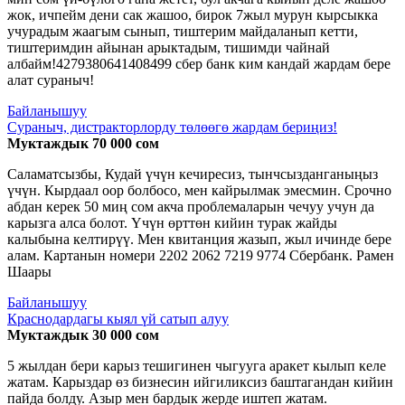
жок, ичпейм дени сак жашоо, бирок 7жыл мурун кырсыкка
учурадым жаагым сынып, тиштерим майдаланып кетти,
тиштеримдин айынан арыктадым, тишимди чайнай
албайм!4279380641408499 сбер банк ким кандай жардам бере
алат сураныч!
Байланышуу
Сураныч, дистракторлорду төлөөгө жардам бериңиз!
Муктаждык 70 000 сом
Саламатсызбы, Кудай үчүн кечиресиз, тынчсызданганыңыз
үчүн. Кырдаал оор болбосо, мен кайрылмак эмесмин. Срочно
абдан керек 50 миң сом акча проблемаларын чечуу учун да
карызга алса болот. Үчүн өрттөн кийин турак жайды
калыбына келтирүү. Мен квитанция жазып, жыл ичинде бере
алам. Картанын номери 2202 2062 7219 9774 Сбербанк. Рамен
Шаары
Байланышуу
Краснодардагы кыял үй сатып алуу
Муктаждык 30 000 сом
5 жылдан бери карыз тешигинен чыгууга аракет кылып келе
жатам. Карыздар өз бизнесин ийгиликсиз баштагандан кийин
пайда болду. Азыр мен бардык жерде иштеп жатам.