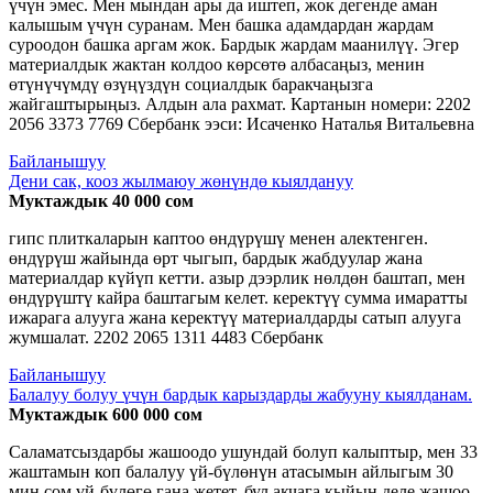
үчүн эмес. Мен мындан ары да иштеп, жок дегенде аман
калышым үчүн суранам. Мен башка адамдардан жардам
суроодон башка аргам жок. Бардык жардам маанилүү. Эгер
материалдык жактан колдоо көрсөтө албасаңыз, менин
өтүнүчүмдү өзүңүздүн социалдык баракчаңызга
жайгаштырыңыз. Алдын ала рахмат. Картанын номери: 2202
2056 3373 7769 Сбербанк ээси: Исаченко Наталья Витальевна
Байланышуу
Дени сак, кооз жылмаюу жөнүндө кыялдануу
Муктаждык 40 000 сом
гипс плиткаларын каптоо өндүрүшү менен алектенген.
өндүрүш жайында өрт чыгып, бардык жабдуулар жана
материалдар күйүп кетти. азыр дээрлик нөлдөн баштап, мен
өндүрүштү кайра баштагым келет. керектүү сумма имаратты
ижарага алууга жана керектүү материалдарды сатып алууга
жумшалат. 2202 2065 1311 4483 Сбербанк
Байланышуу
Балалуу болуу үчүн бардык карыздарды жабууну кыялданам.
Муктаждык 600 000 сом
Саламатсыздарбы жашоодо ушундай болуп калыптыр, мен 33
жаштамын коп балалуу үй-бүлөнүн атасымын айлыгым 30
мин сом үй-бүлөгө гана жетет, бул акчага кыйын деле жашоо