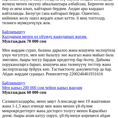
жумуш менен окууну айкалыштыра албайсың. Биринчи жолу
бир аз акча алып, кайтарып бердим. Андан ары кырдаал
кайталанды. Бөлүгүн гана кайтарып берди. Ошентип,
кийинки жолу ошол жерден алып кетти. 6 миң топтолду,
төлөөгө мүмкүнчүлүк жок.
Байланышуу
Кыздарым менен өз үйүмдү кыялданып жатам.
Муктаждык 70 000 сом
Мен жардам сурап, баланы дарылоо жана кошумча экспертиза
үчүн чогултуп, мен көп балалуу эне жалгыз жана майып бала
эмесмин, баары чогуу бардык кредиттер бар болчу. Дайыма
ооруканаларга барып, кошумча акы төлөнүүчү тесттер жана
экспертизалар буйрук көп. Тастыктоочу документтер да бар.
Абдан жардам сураңыз. Реквизиттер 2200240461931616
Байланышуу
Мен карыз 200 000 сом чейин карыз жардам
Муктаждык 60 000 сом
Саламатсыздарбы, мени завут Александр мен 19 жаштамын
жана 1-1,5 жыл ичинде мен жана менин үй-бүлөм
микрокредиттерге жана досторго толугу менен Карызбыз
деняг, баары апам катуу ооруп, үй-бүлөнүн кирешеси абдан