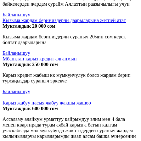
байкелерден жардам сурайм Аллахтын раазычылыгы учун
Байланышуу
Кызыма жардам бериниздерчи даарыларына жетпей атат
Муктаждык 20 000 сом
Кызыма жардам бериниздерчи сураныч 20мин сом керек
болтат даарыларына
Байланышуу
Мбанктан карыз кредит алганмын
Муктаждык 250 000 сом
Карыз кредит жабыш кк мүмкүнчүлүк болсо жардам берип
турсаңыздар сураныч эркекче
Байланышуу
Карыз жабуу насыя жабуу жакшы жашоо
Муктаждык 600 000 сом
Ассаламу алайкум урматтуу кайрымдуу элим мен 4 бала
менен квартирада турам аябай карызга батып калгам
учаскабызда мал мулкубузда жок стздерден сураныч жардам
кылыныздарчы карыздарымды жаап алсам башка эчнерсенин