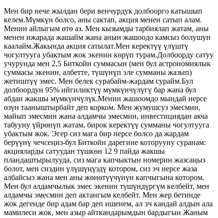
Мен бир нече жылдан бери венчурдук долбоорго катышып
келем.Мүмкүн болсо, аны сактап, акция менен сатып алам.
Менин айлыгым өтө аз. Мен кызымды тарбиялап жатам, аны
менен ижарада жашайм жана анын жашоодо камсыз болушун
каалайм.Жакында акция сатылат.Мен керектүү үлүштү
чогултууга убактым жок экенин көрүп турам.Долбоорду сатуу
учурунда мен 2,5 Биткойн суммасын (мен бул астрономиялык
суммасы экенин, албетте, түшүнүп эле сумманы жазып)
жетиштүү эмес. Мен белек сурабайм-жардам сурайм.Бул
долбоордун 95% ийгиликтүү мүмкүнчүлүгү бар жана бул
абдан жакшы мүмкүнчүлүк.Менин жашоомдо мындай нерсе
өзүн тааныштырбайт деп корком. Мен жумушсуз эмесмин,
майып эмесмин жана алдамчы эмесмин, инвестициядан акча
табууну үйрөнүп жатам, бирок керектүү сумманы чогултууга
убактым жок. Эгер сиз мага бир нерсе болсо да жардам
берүүнү чечсеңиз-бул Биткойн дарегине которууну суранам:
акцияларды сатуудан түшкөн 12 9 пайда жакшы
пландаштырылууда, сиз мага капчыктын номерин жазсаңыз
болот, мен сиздин үлүшүңүздү котором, сиз эч нерсе жаза
албайсыз жана мен аны жөнөтүүчүнүн капчыгына котором.
Мен бул алдамчылык эмес экенин түшүндүргүм келбейт, мен
алдамчы эмесмин деп актангым келбейт. Мен жер бетинде
жок дегенде бир адам бар деп ишенем, ал эч кандай алдын ала
мамилеси жок, мен азыр айткандарымдын бардыгын Жаным