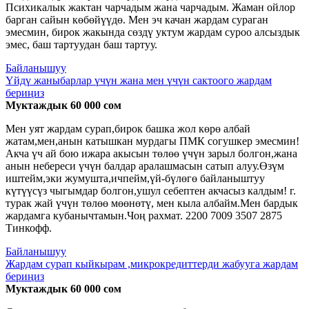
Психикалык жактан чарчадым жана чарчадым. Жаман ойлор
барган сайын көбөйүүдө. Мен эч качан жардам сураган
эмесмин, бирок жакында сөздү уктум жардам суроо алсыздык
эмес, баш тартуудан баш тартуу.
Байланышуу
Үйдү жаныбарлар үчүн жана мен үчүн сактоого жардам
бериңиз
Муктаждык 60 000 сом
Мен уят жардам сурап,бирок башка жол көрө албай
жатам,мен,анын катышкан мурдагы ПМК согушкер эмесмин!
Акча үч ай бою ижара акысын төлөө үчүн зарыл болгон,жана
анын небереси үчүн балдар аралашмасын сатып алуу.Өзүм
иштейм,эки жумушта,ичпейм,үй-бүлөгө байланыштуу
күтүүсүз чыгымдар болгон,ушул себептен акчасыз калдым! г.
турак жай үчүн төлөө мөөнөтү, мен кыла албайм.Мен бардык
жардамга кубанычтамын.Чоң рахмат. 2200 7009 3507 2875
Тинкофф.
Байланышуу
Жардам сурап кыйкырам ,микрокредиттерди жабууга жардам
бериңиз
Муктаждык 60 000 сом