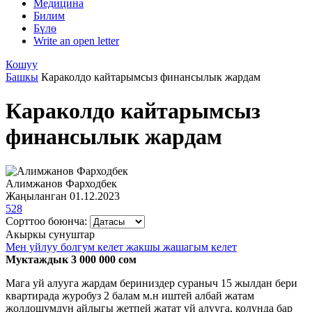
Медицина
Билим
Бүлө
Write an open letter
Кошуу
Башкы
Караколдо кайтарымсыз финансылык жардам
Караколдо кайтарымсыз
финансылык жардам
Алимжанов Фарходбек
Жаңыланган 01.12.2023
528
Сорттоо боюнча:
Акыркы сунуштар
Мен уйлуу болгум келет жакшы жашагым келет
Муктаждык 3 000 000 сом
Мага уй алууга жардам бериниздер сураныч 15 жылдан бери
квартирада журобуз 2 балам м.н иштей албай жатам
жолдошумдун айлыгы жетпей жатат уй алууга, колунда бар