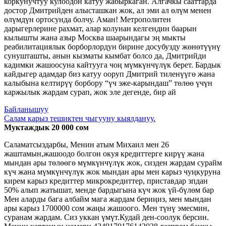
коркунучтуу кулоодон катуу жабыркаган. Алгачкы сааттарда
достор Дмитрийден алысташкан жок, ал эми ал өлүм менен
өлүмдүн ортосунда болчу. Аман! Метрополитен
дарыгерлерине рахмат, алар колунан келгендин баарын
кылышты жана азыр Москва шаарындагы эң мыкты
реабилитациялык борборлордун бирине досубузду жөнөтүүнү
сунушташты, анын кызматы кымбат болсо да, Дмитрийди
кадимки жашоосуна кайтууга чоң мүмкүнчүлүк берет. Бардык
кайдыгер адамдар биз катуу ооруп Дмитрий тиленүүгө жана
калыбына келтирүү борбору “үч эже-карындаш” төлөө үчүн
каржылык жардам сурап, жок эле дегенде, бир ай
Байланышуу
Салам карыз тешиктен чыгууну кыялдануу.
Муктаждык 20 000 сом
Саламатсыздарбы, Менин атым Михаил мен 26
жаштамын,жашоодо болгон окуя кредиттерге кирүү жана
мындан ары төлөөгө мүмкүнчүлүк жок, сизден жардам сурайм
күч жана мүмкүнчүлүк жок мындан ары мен карыз чуңкуруна
кирем карыз кредиттер микрокредиттер, приставдар зпдан
50% алып жатышат, менде бардыгына күч жок үй-бүлөм бар
Мен аларды бага албайм мага жардам бериңиз, мен мындан
ары карыз 1700000 сом жаңы жашоого. Мен түнү эмесмин,
суранам жардам. Сиз уккан үмүт.Кудай ден-соолук берсин.