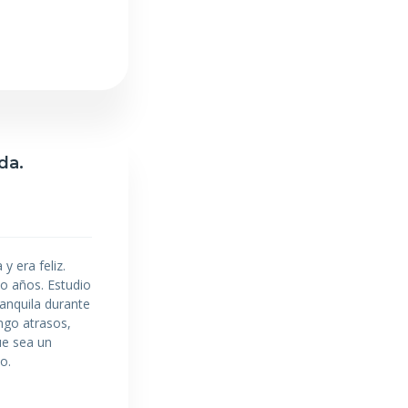
da.
 era feliz.
co años. Estudio
anquila durante
ngo atrasos,
ue sea un
o.