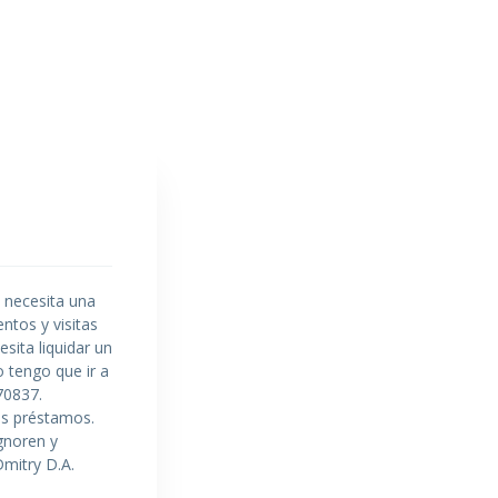
e necesita una
ntos y visitas
sita liquidar un
 tengo que ir a
70837.
os préstamos.
gnoren y
mitry D.A.