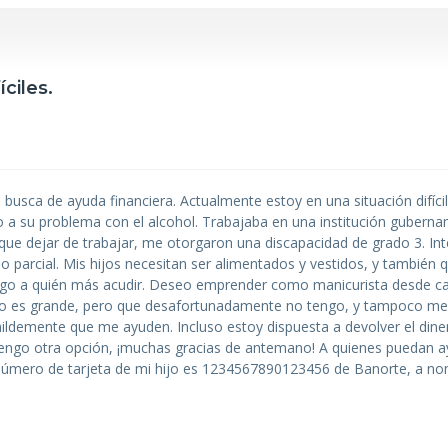
ciles.
n busca de ayuda financiera. Actualmente estoy en una situación difícil
 a su problema con el alcohol. Trabajaba en una institución guberna
que dejar de trabajar, me otorgaron una discapacidad de grado 3. In
 parcial. Mis hijos necesitan ser alimentados y vestidos, y también
engo a quién más acudir. Deseo emprender como manicurista desde ca
ue no es grande, pero que desafortunadamente no tengo, y tampoco m
mildemente que me ayuden. Incluso estoy dispuesta a devolver el din
engo otra opción, ¡muchas gracias de antemano! A quienes puedan ay
número de tarjeta de mi hijo es 1234567890123456 de Banorte, a no