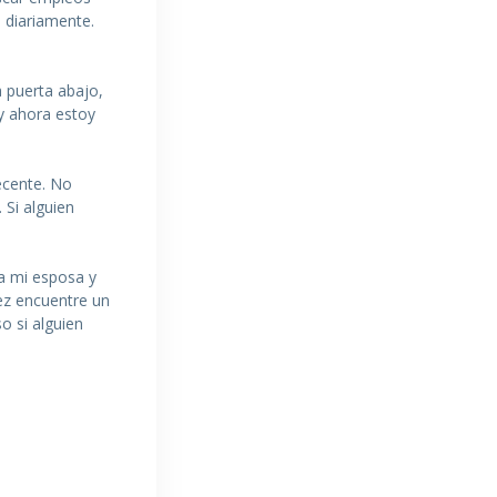
 diariamente.
a puerta abajo,
 y ahora estoy
ecente. No
 Si alguien
a mi esposa y
vez encuentre un
o si alguien