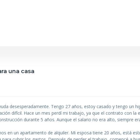
ara una casa
 ayuda desesperadamente. Tengo 27 años, estoy casado y tengo un hi
ción difícil. Hace un mes perdí mi trabajo, ya que el contrato con la
strucción durante 5 años. Aunque el salario no era alto, siempre era
mos en un apartamento de alquiler. Mi esposa tiene 20 años, está est
a para cubrir los gastos. Después de perder el trabajo, comencé a b