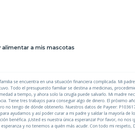
y alimentar a mis mascotas
familia se encuentra en una situación financiera complicada. Mi padr
uvo. Todo el presupuesto familiar se destina a medicinas, procedimie
edad a tiempo, y ahora solo la cirugía puede salvarlo. Mi madre nece
ia. Tiene tres trabajos para conseguir algo de dinero. El próximo año
 pero no tengo de dónde obtenerlo. Nuestros datos de Payeer: P10361
para ayudarnos y así poder curar a mi padre y saldar la mayoría de l
ón benéfica. ¡Usted es nuestra única esperanza! Por favor, no nos i
 esperanza y no tenemos a quién más acudir. Con todo mi respeto, D