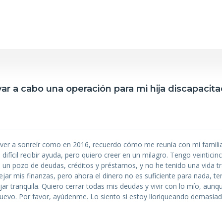
var a cabo una operación para mi hija discapacita
lver a sonreír como en 2016, recuerdo cómo me reunía con mi familia y
ifícil recibir ayuda, pero quiero creer en un milagro. Tengo veinticin
 un pozo de deudas, créditos y préstamos, y no he tenido una vida tr
r mis finanzas, pero ahora el dinero no es suficiente para nada, te
ar tranquila. Quiero cerrar todas mis deudas y vivir con lo mío, aunq
nuevo. Por favor, ayúdenme. Lo siento si estoy lloriqueando demasiad