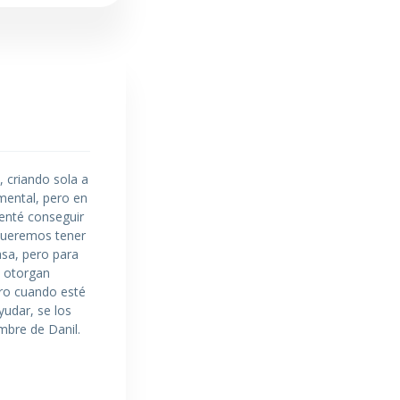
, criando sola a
mental, pero en
tenté conseguir
 queremos tener
sa, pero para
e otorgan
ero cuando esté
udar, se los
mbre de Danil.