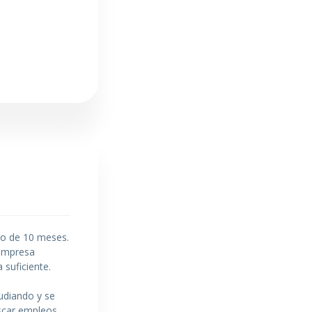
jo de 10 meses.
 empresa
 suficiente.
udiando y se
uscar empleos