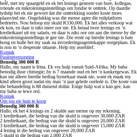
belê, met my spaargeld en ek het lenings geneem van bure, kollegas,
vriende en mikroleningsinstellings om fondse te onttrek. Op daardie
tydstip het ek nie geweet dat die onttrekking sonder koste moes
plaasvind nie. Ongelukkig was die mense agter die ruilplatform
bedrieërs. Nou beloop my skuld R330,000. Ek het alles verkoop wat
ek kon, en daar is niks meer oor nie. Ek betaal twee lenings en ‘n
kredietkaart uit my salaris, en daar is niks oor om aan die mense by die
mikroleningsinstellings te gee nie. Die rente op hierdie lenings is baie
hoog en hulle het my saak na invorderingsagentskappe oorgeplaas. Ek
is nou in ‘n desperate situasie. Help my asseblief.
Kontak
Pasiëntversorging
Benodig 300 000 R
Hallo, my naam is Irina. Ek vra hulp vanuit Suid-Afrika. My baba
benodig duur chirurgie; hy is 7 maande oud en het ‘n kankergewas. Ek
kan nie alleen hierdie bedrag bymekaar maak nie, want ek maak my
kind alleen groot nadat my man ‘n jaar gelede oorlede is. Die koste van
die behandeling is 88 duisend dollar. Enige hulp wat u kan gee, kan
my baba se lewe red.
Kontak
Om jou eie huis te koop
Benodig 300 000 R
Hallo, ek het 4 lenings en 2 skulde aan mense op my rekening.
1 kredietkaart, die bedrag van die skuld is ongeveer 30,000 ZAR
2 kredietkaart, die bedrag van die skuld is ongeveer 20,000 ZAR
3 kredietkaart, die bedrag van die skuld is ongeveer 15,000 ZAR
4 lening in die bedrag van ongeveer 20,000 ZAR
5 skuld in die bedrag van 2,000 ZAR