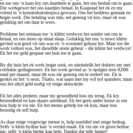
en toe ons ‘n kans kry om daarheen te gaan, het ons besluit om te gaan.
Die werkgewer het ons kaartjies betaal. In Kaapstad het ek en my
vriend in ‘n konstruksiesleepwa gewoon. Ons het beddens gemaak en
begin werk. Die betaling was min, net genoeg vir kos, maar ek was
gelukkig net om daar te wees.
Probleme het ontstaan toe ‘n kliënt verdwyn het sonder om ons te
betaal, en ons moes op straat slaap. Gelukkig het ons ‘n nuwe kliënt
gevind wat goed vir ons was en ‘n woonstel gehuur het. Maar toe die
werk voltooi was, het dieselfde storie gebeur – die kliënt het verdwyn!
Ek het toe geld gespaar om huis toe te gaan.
By die huis het ek werk begin soek, en uiteindelik het dokters my met
coeliakie gediagnoseer. Ek het werk gevind as ‘n opsigter teen 8,000
rand per maand, maar dit was nie genoeg om te oorleef nie. Ek is
geskei en het ‘n seun, Thabo, wat saam met my wil tyd spandeer, maar
ons het altyd geld nodig vir enige aktiwiteite.
Ek het alles probeer, maar my gesondheid hou my terug. Ek kry
benoudheid en kan skaars asemhaal. Ek het geen ander keuse as om
nou hulp te vra nie. Ek het mense gehelp toe ek kon, maar nou
benodig ek self hulp.
As daar enige vrygewige mense is, help asseblief met enige bedrag.
Selfs ‘n klein bydrae kan ‘n verskil maak. Ek vra nie vir groot bedrae
nie, selfs ‘n klein bietjie kan help. Dankie dat julle luister!