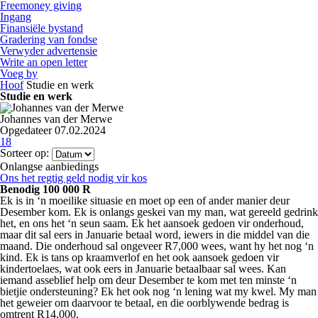
Freemoney giving
Ingang
Finansiële bystand
Gradering van fondse
Verwyder advertensie
Write an open letter
Voeg by
Hoof
Studie en werk
Studie en werk
Johannes van der Merwe
Opgedateer 07.02.2024
18
Sorteer op:
Onlangse aanbiedings
Ons het regtig geld nodig vir kos
Benodig 100 000 R
Ek is in ‘n moeilike situasie en moet op een of ander manier deur
Desember kom. Ek is onlangs geskei van my man, wat gereeld gedrink
het, en ons het ‘n seun saam. Ek het aansoek gedoen vir onderhoud,
maar dit sal eers in Januarie betaal word, iewers in die middel van die
maand. Die onderhoud sal ongeveer R7,000 wees, want hy het nog ‘n
kind. Ek is tans op kraamverlof en het ook aansoek gedoen vir
kindertoelaes, wat ook eers in Januarie betaalbaar sal wees. Kan
iemand asseblief help om deur Desember te kom met ten minste ‘n
bietjie ondersteuning? Ek het ook nog ‘n lening wat my kwel. My man
het geweier om daarvoor te betaal, en die oorblywende bedrag is
omtrent R14,000.