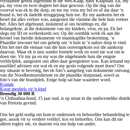
vrystaande gebou afgebrand in die Wes-Kaap, naby Kaapstad. Ek, my
pa, my vrou en twee dogters het daar gewoon. Op die dag van die
voorval was ek in die dorp, en toe my vrou my bel en sê dat daar ‘n
brand is, het ek dadelik teruggejaag huis toe. By my aankoms het ek
besef dat alles verlore was, aangesien die vlamme die hele huis verteer
het. Alles het afgebrand, insluitend al ons besittings en, die
belangrikste, al die dokumente van my kinders, vrou, en pa. Ek het
slegs my ID en werkrekords oor. Op die oomblik werk ek aan die
herstel van hierdie dokumente vir maatskaplike beskerming. ‘n
Plaaslike inwoner het ons gehelp om ‘n huis in ‘n nabye dorp te vind.
Ons het met die eienaar van die huis ooreengekom oor die aankoop
daarvan. Maar ek is tans sonder formele werk en weet nie wat om te
doen nie. Vir my pa en my was die uitgebrande huis die enigste
verblyfplek, aangesien ons albei daar geregistreer was. Kan iemand my
asseblief adviseer oor wat ek en my gesin volgende moet doen? Om
my situasie te bevestig, het ek foto’s aangeheg van dokumente ontvang
van die Noodbestuursdienste en die plaaslike dorpsraad, sowel as
foto’s van die brandplek. Enige hulp sal baie waardeer word.
Kontak
Koop meubels vir’n kind
Benodig 30 000 R
‘n Chihuahua-hond, 15 jaar oud, is op straat in die suidwestelike distrik
van Pretoria gevind.
Ons het geld nodig om hom te ondersoek en behoorlike behandeling te
gee, asook vir sy verdere verblyf, kos en behoeftes. Ons kan dit nie
alleen regkry nie, en daarom vra ons hulp van ander.