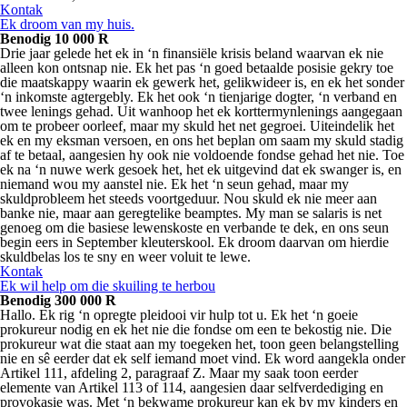
Kontak
Ek droom van my huis.
Benodig 10 000 R
Drie jaar gelede het ek in ‘n finansiële krisis beland waarvan ek nie
alleen kon ontsnap nie. Ek het pas ‘n goed betaalde posisie gekry toe
die maatskappy waarin ek gewerk het, gelikwideer is, en ek het sonder
‘n inkomste agtergebly. Ek het ook ‘n tienjarige dogter, ‘n verband en
twee lenings gehad. Uit wanhoop het ek korttermynlenings aangegaan
om te probeer oorleef, maar my skuld het net gegroei. Uiteindelik het
ek en my eksman versoen, en ons het beplan om saam my skuld stadig
af te betaal, aangesien hy ook nie voldoende fondse gehad het nie. Toe
ek na ‘n nuwe werk gesoek het, het ek uitgevind dat ek swanger is, en
niemand wou my aanstel nie. Ek het ‘n seun gehad, maar my
skuldprobleem het steeds voortgeduur. Nou skuld ek nie meer aan
banke nie, maar aan geregtelike beamptes. My man se salaris is net
genoeg om die basiese lewenskoste en verbande te dek, en ons seun
begin eers in September kleuterskool. Ek droom daarvan om hierdie
skuldbelas los te sny en weer voluit te lewe.
Kontak
Ek wil help om die skuiling te herbou
Benodig 300 000 R
Hallo. Ek rig ‘n opregte pleidooi vir hulp tot u. Ek het ‘n goeie
prokureur nodig en ek het nie die fondse om een te bekostig nie. Die
prokureur wat die staat aan my toegeken het, toon geen belangstelling
nie en sê eerder dat ek self iemand moet vind. Ek word aangekla onder
Artikel 111, afdeling 2, paragraaf Z. Maar my saak toon eerder
elemente van Artikel 113 of 114, aangesien daar selfverdediging en
provokasie was. Met ‘n bekwame prokureur kan ek by my kinders en