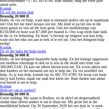
telefoonnommer +27 82 345 6789. Baie dankie, mag die Here julle
almal seën.
Kontak
Ek wil die lening sluit
Benodig 20 000 R
Hallo, ek vra vir hulp, want daar is niemand anders om op te staatmaak
nie! Ons het nie meer keuses oor nie. My kind se pa het ons in die
steek gelaat en ons uit die huis gesit. Ons het studielenings van
R250,000 en huur wat R7,000 per maand is. Ons wag reeds baie lank
in die ry vir behuising. Ek doen ‘n beroep op enigeen wat kan help,
want ons het niks om aan te trek of te eet nie. Ons het dringend hulp
nodig!
Kontak
Ek en die baba het hulp nodig
Benodig 50 000 R
Hallo, ek het dringend finansiële hulp nodig. Ek het lenings opgeneem
om mediese rekeninge te dek en is nou in die skuld met rente van
300,000 ZAR. Ek kan nie alleen hieruit kom nie. Ek woon alleen met
drie kinders en het niemand om my te help nie. Ek vra asseblief om
hulp. As jy kan help, kontak my by 082 555 6789. Ek hoop van harte
dat jy kan bydra, maak nie saak hoe klein nie. Baie dankie aan almal
wat bereid is om te help.
Kontak
Help my om te oorleef!
Benodig 60 000 R
Goeie middag. My naam is Rodion, en ek skryf uit desperaatheid
omdat daar nêrens anders is om te draai nie. My gesin het in die
moeilikheid beland. Op 30 September 2020 het ons huis in ‘n semi-