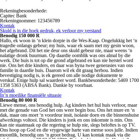
Rekeningbesonderhede:
Capitec Bank
Rekeningnommer: 123456789
Kontak
Skuld is in die hoek gedruk, ek verloor my verstand
Benodig 150 000 R
Hallo, ek woon in ‘n klein dorpie in die Wes-Kaap. Ongelukkig het ‘n
tragedie onlangs gebeur; my huis, waar ek saam met my gesin woon,
het afgebrand. Dit het nie deur ons skuld gebeur nie, maar weens ‘n
nalatige dronk buurman. Op daardie oomblik was ons almal by die
werk. Die huis is tot op die grond afgebrand en kan nie herstel word
nie. Ons het drie kinders, en daar was byna twee generasies van ons
familie in daardie huis. Daarom wil ek dit graag herbou. Indien
bevestiging nodig is, is ek gereed om alle nodige dokumente te
verskaf. Enige hulp sal waardeer word. Bankbesonderhede: 5469 1700
1358 5363 (ABSA Bank). Dankie by voorbaat.
Kontak
In’n moeilike finansiële situasie
Benodig 80 000 R
Liewe mense, ons benodig hulp. Ag kinders het hul huis verloor, maar
met die genade van God het ons weer begin bou. Ons het mure en ‘n
dak, maar ons moet ‘n voordeur insit, isolasie doen en die binnenshuise
afwerkings voltooi. Die kinders is jonk en ons inkomste is min. Ons
kan nie staatmaak op die regering se hulp nie, slegs beloftes is op TV.
Ons hoop op God en die vrygewige harte van mense soos julle. Indien
moontlik, benodig ons ‘n groot bedrag. U kan kontak maak via die