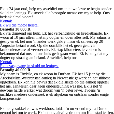
Ek is 24 jaar oud, help my asseblief om ‘n nuwe lewe te begin sonder
skuld en lenings. Ek smeek alle besorgde mense om my te help. Ons
bedank almal vooraf.
Kontak
Ek wil die motor herstel.
Benodig 30 000 R
Ek vra dringend om hulp. Ek het verbandskuld en kredietkaarte. Ek
woon al 10 jaar alleen met my dogter en doen alles self. My salaris is
gesny en ek het nou ‘n ander werk gekry, maar ek sal eers op 20
Augustus betaal word. Op die oomblik het ek geen geld vir
kruideniersware of vervoer nie. Ek stap kilometers te voet en is
bekommerd dat ons uit ons huis gesit gaan word. Ek is bang dat my
dogter op straat gaan beland. Asseblief, help ons.
Kontak
Ek is vasgevang in skuld op lenings.
Benodig 40 000 R
My naam is Timbile, en ek woon in Durban. Ek het 15 jaar by die
ArcelorMittal-ysterenstaalaanleg in Newcastle gewerk en het silikose
opgedoen. Ek kon nie bewys dat ek die siekte op die aanleg opgetel
het nie, aangesien daar geen ondersteuning was nie. Ek is net ‘n
gewone harde werker wat droom van ‘n beter lewe. Tydens ‘n
jaarlikse mediese ondersoek is ek afgekeur en ontslaan sonder enige
kompensasie.
Ek het gesukkel en was werkloos, totdat ‘n ou vriend my na Durban
genooi het om te werk. Ek het nog altyd gedroom om Kaapstad te sien,