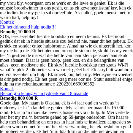
my vrou bly, voortgaan om te werk en die lewe te geniet. Ek is die
enigste broodwinner in ons gesin, en as ek gevangenisstraf kry, kan ek
nie indink hoe my gesin sal oorleef nie. Asseblief, goeie mense met ‘n
warm hart, help my!
Kontak
Ek het dringend hulp nodig!!!
Benodig 10 000 R
SOS, lees asseblief hierdie boodskap en neem kennis. Ek het nooit
gedink dat ek in hierdie situasie sou beland nie, maar dit het gebeur. Ek
is siek en sonder enige hulpbronne. Almal na wie ek uitgereik het, kon
my nie help nie. Ek het niemand om op te steun nie, skuld las my en ek
het ‘n gestremde ma wat die helfte van haar klein pensioen aan skuld
moet afstaan. Daar is geen hoop, geen kos, en die belangrikste van
alles, geen medisyne nie. Ek skryf hierdie boodskap met gratis Wi-Fi
vanaf ‘n plek 2 kilometer van waar ek geëet het. Ek skryf uit wanhoop
en vra asseblief om hulp. Ek smeek jou, help my. Medisyne en voedsel
is dringend nodig. Ek het geen krag meer oor nie. Stuur asseblief enige
hulp na my rekeningnommer: 2202201669096352.
Kontak
Benodig’n lening vir’n tydperk van 18 maande
Benodig 800 000 R
Goeie dag. My naam is Oksana, ek is 44 jaar oud en werk as ‘n
onderwyser in ‘n landelike gebied. My salaris per maand is 15 000
rand. Ek is in ‘n moeilike lewensituasie en vra u hulp. In Mei verlede
jaar het my ma ‘n beroerte gehad op 69-jarige ouderdom. Om haar te
help met behandeling en om gas in haar huis te installeer, aangesien sy
alleen woon en net ‘n stoof het vir verwarming, het ek besluit om geld
te probeer verdien. Ek het ‘n ruilplatform op die internet gevind en