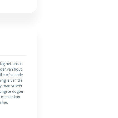
kig het ons ‘n
oer van hout,
lie of vriende
ng is van die
my man vroeër
ongste dogter
e manier kan
nkie.