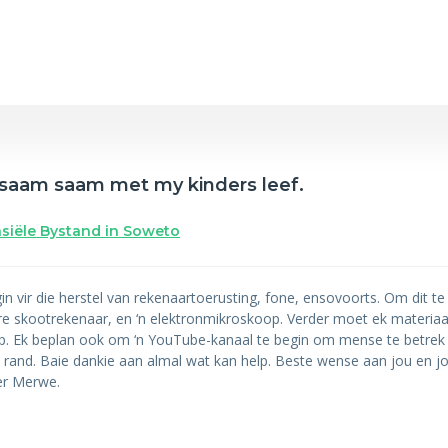
edsaam saam met my kinders leef.
nsiële Bystand in Soweto
gin vir die herstel van rekenaartoerusting, fone, ensovoorts. Om dit t
bare skootrekenaar, en ‘n elektronmikroskoop. Verder moet ek materia
op. Ek beplan ook om ‘n YouTube-kanaal te begin om mense te betrek
rand. Baie dankie aan almal wat kan help. Beste wense aan jou en jo
er Merwe.