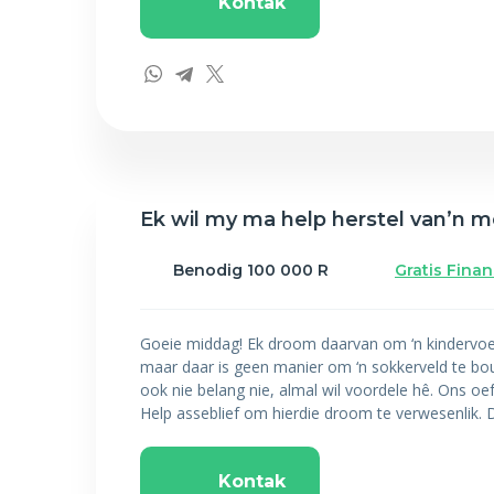
Kontak
Ek wil my ma help herstel van’n m
Benodig 100 000 R
Gratis Fina
Goeie middag! Ek droom daarvan om ‘n kindervoetb
maar daar is geen manier om ‘n sokkerveld te bou n
ook nie belang nie, almal wil voordele hê. Ons o
Help asseblief om hierdie droom te verwesenlik. 
Kontak