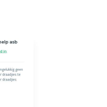
help asb
d in
ongelukkig geen
r draadjies te
r draadjies