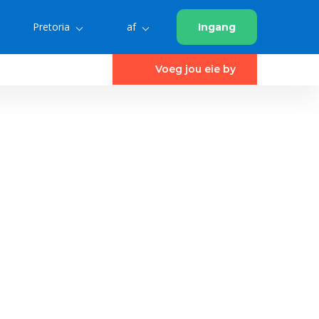
Pretoria
af
Ingang
Voeg jou eie by