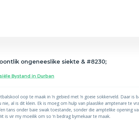
oontlik ongeneeslike siekte & #8230;
nsiële Bystand in Durban
alskool oop te maak in ‘n gebied met ‘n goeie sokkerveld. Daar is ba
ie, al is dit klein. Ek is moeg om hulp van plaaslike amptenare te vra
efen tans onder baie swak toestande, sonder die amptelike opening van
Dit is vir my moeilik om so ‘n bedrag bymekaar te maak.