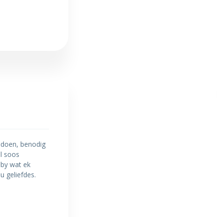
e doen, benodig
al soos
 by wat ek
u geliefdes.