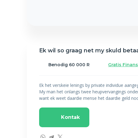
Ek wil so graag net my skuld beta
Benodig 60 000 R
Gratis Finan
Ek het verskeie lenings by private individue aange
My man het onlangs twee heupvervangings onderga
want ek weet daardie mense het daardie geld nod
Kontak