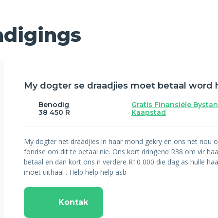
digings
My dogter se draadjies moet betaal word 
Benodig
Gratis Finansiële Bystan
38 450 R
Kaapstad
My dogter het draadjies in haar mond gekry en ons het nou 
fondse om dit te betaal nie. Ons kort dringend R38 om vir haa
betaal en dan kort ons n verdere R10 000 die dag as hulle haa
moet uithaal . Help help help asb
Kontak