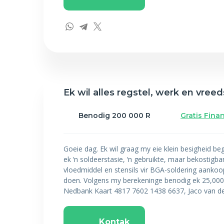
Ek wil alles regstel, werk en vre
Benodig 200 000 R
Gratis Fina
Goeie dag. Ek wil graag my eie klein besigheid be
ek ‘n soldeerstasie, ‘n gebruikte, maar bekostig
vloedmiddel en stensils vir BGA-soldering aanko
doen. Volgens my berekeninge benodig ek 25,000 
Nedbank Kaart 4817 7602 1438 6637, Jaco van d
Kontak