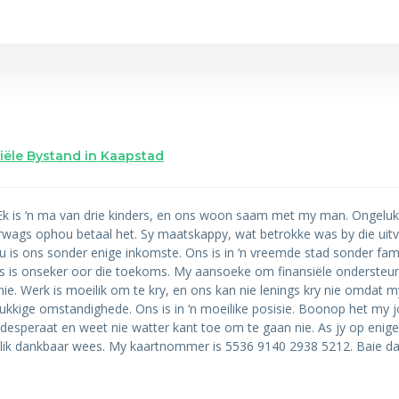
siële Bystand in Kaapstad
. Ek is ‘n ma van drie kinders, en ons woon saam met my man. Ongeluk
wags ophou betaal het. Sy maatskappy, wat betrokke was by die uitv
 is ons sonder enige inkomste. Ons is in ‘n vreemde stad sonder fami
s is onseker oor die toekoms. My aansoeke om finansiële ondersteuni
e. Werk is moeilik om te kry, en ons kan nie lenings kry nie omdat 
kige omstandighede. Ons is in ‘n moeilike posisie. Boonop het my j
desperaat en weet nie watter kant toe om te gaan nie. As jy op enig
oflik dankbaar wees. My kaartnommer is 5536 9140 2938 5212. Baie da