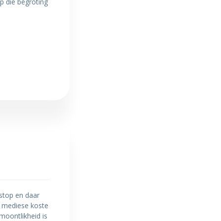
p die begroting
stop en daar
n mediese koste
moontlikheid is