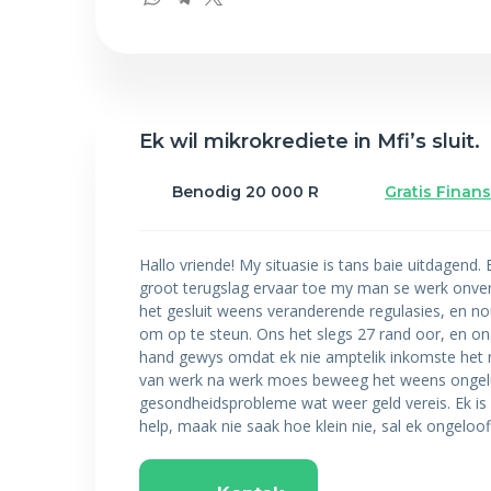
Ek wil mikrokrediete in Mfi’s sluit.
Benodig 20 000 R
Gratis Finan
Hallo vriende! My situasie is tans baie uitdagend
groot terugslag ervaar toe my man se werk onver
het gesluit weens veranderende regulasies, en nou
om op te steun. Ons het slegs 27 rand oor, en on
hand gewys omdat ek nie amptelik inkomste het ni
van werk na werk moes beweeg het weens ongeluk
gesondheidsprobleme wat weer geld vereis. Ek is 
help, maak nie saak hoe klein nie, sal ek ongelo