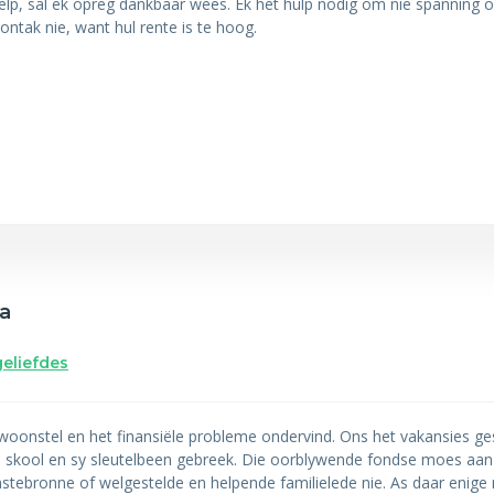
help, sal ek opreg dankbaar wees. Ek het hulp nodig om nie spanning o
kontak nie, want hul rente is te hoog.
a
geliefdes
woonstel en het finansiële probleme ondervind. Ons het vakansies ge
 skool en sy sleutelbeen gebreek. Die oorblywende fondse moes aa
ebronne of welgestelde en helpende familielede nie. As daar enige 