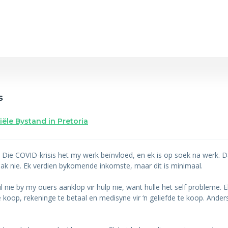
s
iële Bystand in Pretoria
nd. Die COVID-krisis het my werk beïnvloed, en ek is op soek na werk. D
aak nie. Ek verdien bykomende inkomste, maar dit is minimaal.
 nie by my ouers aanklop vir hulp nie, want hulle het self probleme. E
 koop, rekeninge te betaal en medisyne vir ‘n geliefde te koop. Ander