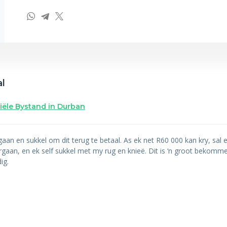
al
siële Bystand in Durban
gaan en sukkel om dit terug te betaal. As ek net R60 000 kan kry, sal e
an, en ek self sukkel met my rug en knieë. Dit is ‘n groot bekommer
ig.