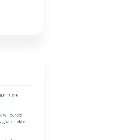
aar is nie
k wil eerder
s gaan siekte