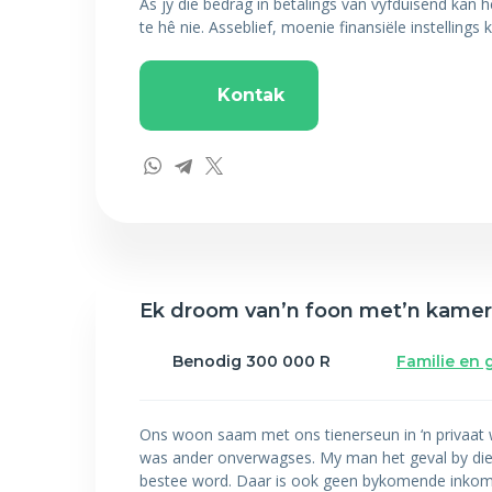
As jy die bedrag in betalings van vyfduisend kan 
te hê nie. Asseblief, moenie finansiële instellings 
Kontak
Ek droom van’n foon met’n kamer
Benodig 300 000 R
Familie en 
Ons woon saam met ons tienerseun in ‘n privaat 
was ander onverwagses. My man het geval by die
bestee word. Daar is ook geen bykomende inkomst