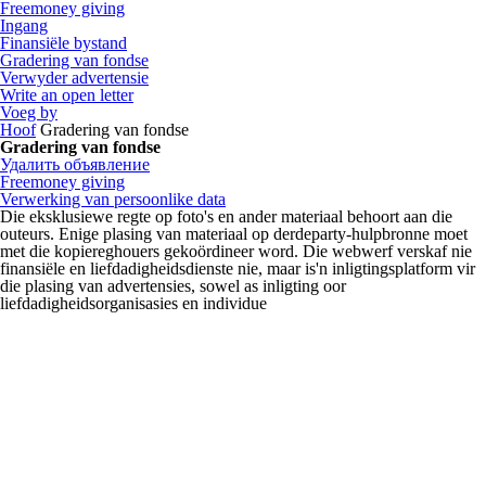
Freemoney giving
Ingang
Finansiële bystand
Gradering van fondse
Verwyder advertensie
Write an open letter
Voeg by
Hoof
Gradering van fondse
Gradering van fondse
Удалить объявление
Freemoney giving
Verwerking van persoonlike data
Die eksklusiewe regte op foto's en ander materiaal behoort aan die
outeurs. Enige plasing van materiaal op derdeparty-hulpbronne moet
met die kopiereghouers gekoördineer word. Die webwerf verskaf nie
finansiële en liefdadigheidsdienste nie, maar is'n inligtingsplatform vir
die plasing van advertensies, sowel as inligting oor
liefdadigheidsorganisasies en individue