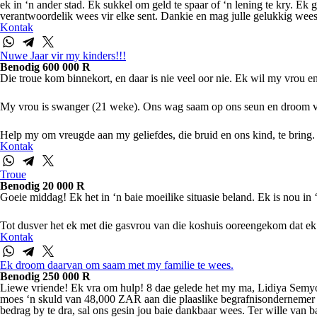
ek in ‘n ander stad. Ek sukkel om geld te spaar of ‘n lening te kry. Ek
verantwoordelik wees vir elke sent. Dankie en mag julle gelukkig wees
Kontak
Nuwe Jaar vir my kinders!!!
Benodig 600 000 R
Die troue kom binnekort, en daar is nie veel oor nie. Ek wil my vrou 
My vrou is swanger (21 weke). Ons wag saam op ons seun en droom van ‘
Help my om vreugde aan my geliefdes, die bruid en ons kind, te bring.
Kontak
Troue
Benodig 20 000 R
Goeie middag! Ek het in ‘n baie moeilike situasie beland. Ek is nou in 
Tot dusver het ek met die gasvrou van die koshuis ooreengekom dat ek h
Kontak
Ek droom daarvan om saam met my familie te wees.
Benodig 250 000 R
Liewe vriende! Ek vra om hulp! 8 dae gelede het my ma, Lidiya Semyono
moes ‘n skuld van 48,000 ZAR aan die plaaslike begrafnisondernemer be
bedrag by te dra, sal ons gesin jou baie dankbaar wees. Ter wille van b