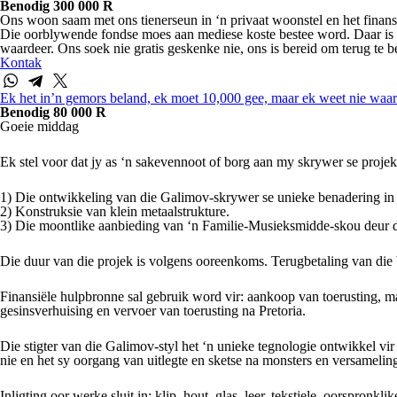
Benodig 300 000 R
Ons woon saam met ons tienerseun in ‘n privaat woonstel en het finan
Die oorblywende fondse moes aan mediese koste bestee word. Daar is o
waardeer. Ons soek nie gratis geskenke nie, ons is bereid om terug te b
Kontak
Ek het in’n gemors beland, ek moet 10,000 gee, maar ek weet nie waar 
Benodig 80 000 R
Goeie middag
Ek stel voor dat jy as ‘n sakevennoot of borg aan my skrywer se projek
1) Die ontwikkeling van die Galimov-skrywer se unieke benadering in 
2) Konstruksie van klein metaalstrukture.
3) Die moontlike aanbieding van ‘n Familie-Musieksmidde-skou deur 
Die duur van die projek is volgens ooreenkoms. Terugbetaling van die 
Finansiële hulpbronne sal gebruik word vir: aankoop van toerusting, ma
gesinsverhuising en vervoer van toerusting na Pretoria.
Die stigter van die Galimov-styl het ‘n unieke tegnologie ontwikkel vi
nie en het sy oorgang van uitlegte en sketse na monsters en versamelings
Inligting oor werke sluit in: klip, hout, glas, leer, tekstiele, oorspron