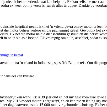
ulp nie, ek het nie vriende wat kan help nie. Ek kan selfs nie meer aan 
 sodra ek weer op my voete is, sal ek alles teruggee. Dankie by voorbaa
rovinsiale hospitaal neem. Ek het ‘n vriend gevra om sy motor te leen. 
t die motor beheer verloor en die padheining getref. Gevolglik het ek 
tel. Ek het die motor na die dienssentrum gestuur, en die herstelkoste
f in so ‘n situasie bevind. Ek vra regtig om hulp, asseblief, sodat ek s
eninge te betaal
arvan om na ‘n eiland in Indonesië, spesifiek Bali, te reis. Om die prag
 finansieel kan bystaan.
e taxibedryf kan werk. Ek is 39 jaar oud en het my hele volwasse lewe 
etree. My 2015-model motor is afgeskryf, en ek kan nie ‘n lening kry ni
 per dag daarvoor, asook 15 000 rand vir gehuurde behuising. Ek het ni