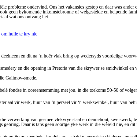
siële probleme ondervind. Ons het vakansies gestop en daar was ander 
ok geen bykomende inkomstebronne of welgestelde en helpende familiel
etaal wat ons ontvang het.
om hulle te kry nie
 deelneem en dit na ‘n hoër vlak bring op wedersyds voordelige voorwaa
smedery en die opening in Pretoria van die skrywer se smidwinkel en 
die Galimov-smede.
belê fondse in ooreenstemming met jou, in die toekoms 50-50 of volgen
teriaal vir werk, huur van ‘n perseel vir ‘n werkswinkel, huur van behu
r die verwerking van gesmee vlekvrye staal en dennehout, sweiswerk, te
 gebring. Daar is tans geen soortgelyke werk in die wêreld nie, en dit i
klike binne-items, meubels, kandelaars, asbakke, vervalste skilderye, en 