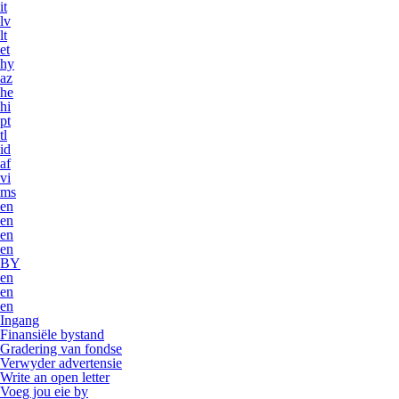
it
lv
lt
et
hy
az
he
hi
pt
tl
id
af
vi
ms
en
en
en
en
BY
en
en
en
Ingang
Finansiële bystand
Gradering van fondse
Verwyder advertensie
Write an open letter
Voeg jou eie by