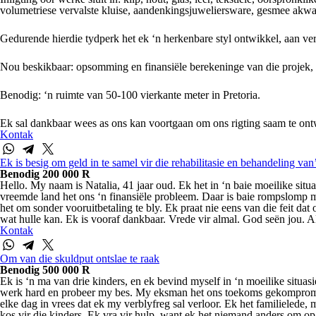
volumetriese vervalste kluise, aandenkingsjuweliersware, gesmee akwar
Gedurende hierdie tydperk het ek ‘n herkenbare styl ontwikkel, aan ver
Nou beskikbaar: opsomming en finansiële berekeninge van die projek, 
Benodig: ‘n ruimte van 50-100 vierkante meter in Pretoria.
Ek sal dankbaar wees as ons kan voortgaan om ons rigting saam te ont
Kontak
Ek is besig om geld in te samel vir die rehabilitasie en behandeling van
Benodig 200 000 R
Hello. My naam is Natalia, 41 jaar oud. Ek het in ‘n baie moeilike si
vreemde land het ons ‘n finansiële probleem. Daar is baie rompslomp m
het om sonder vooruitbetaling te bly. Ek praat nie eens van die feit da
wat hulle kan. Ek is vooraf dankbaar. Vrede vir almal. God seën jou.
Kontak
Om van die skuldput ontslae te raak
Benodig 500 000 R
Ek is ‘n ma van drie kinders, en ek bevind myself in ‘n moeilike situas
werk hard en probeer my bes. My eksman het ons toekoms gekompromitte
elke dag in vrees dat ek my verblyfreg sal verloor. Ek het familielede
kos vir die kinders. Ek vra vir hulp, want ek het niemand anders om op 