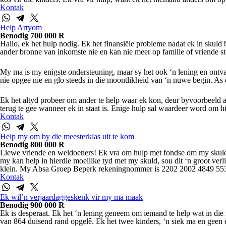
Kontak
Help Artyom
Benodig 700 000 R
Hallo, ek het hulp nodig. Ek het finansiële probleme nadat ek in skuld
ander bronne van inkomste nie en kan nie meer op familie of vriende ste
My ma is my enigste ondersteuning, maar sy het ook ‘n lening en ontvang 
nie opgee nie en glo steeds in die moontlikheid van ‘n nuwe begin. As ek
Ek het altyd probeer om ander te help waar ek kon, deur byvoorbeeld a
terug te gee wanneer ek in staat is. Enige hulp sal waardeer word om hi
Kontak
Help my om by die meesterklas uit te kom
Benodig 800 000 R
Liewe vriende en weldoeners! Ek vra om hulp met fondse om my skuld en 
my kan help in hierdie moeilike tyd met my skuld, sou dit ‘n groot verli
klein. My Absa Groep Beperk rekeningnommer is 2202 2002 4849 5531.
Kontak
Ek wil’n verjaardaggeskenk vir my ma maak
Benodig 900 000 R
Ek is desperaat. Ek het ‘n lening geneem om iemand te help wat in die 
van 864 duisend rand opgelê. Ek het twee kinders, ‘n siek ma en geen ei