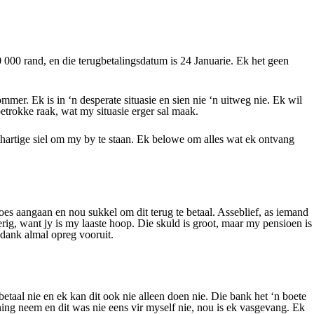
0 000 rand, en die terugbetalingsdatum is 24 Januarie. Ek het geen
mmer. Ek is in ‘n desperate situasie en sien nie ‘n uitweg nie. Ek wil
betrokke raak, wat my situasie erger sal maak.
mhartige siel om my by te staan. Ek belowe om alles wat ek ontvang
oes aangaan en nou sukkel om dit terug te betaal. Asseblief, as iemand
erig, want jy is my laaste hoop. Die skuld is groot, maar my pensioen is
dank almal opreg vooruit.
taal nie en ek kan dit ook nie alleen doen nie. Die bank het ‘n boete
ening neem en dit was nie eens vir myself nie, nou is ek vasgevang. Ek