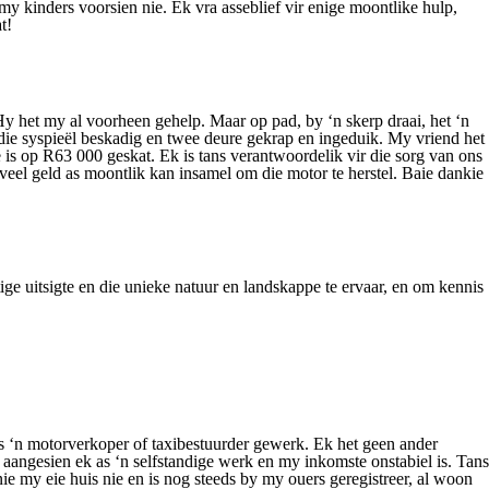
my kinders voorsien nie. Ek vra asseblief vir enige moontlike hulp,
t!
Hy het my al voorheen gehelp. Maar op pad, by ‘n skerp draai, het ‘n
die syspieël beskadig en twee deure gekrap en ingeduik. My vriend het
 is op R63 000 geskat. Ek is tans verantwoordelik vir die sorg van ons
oveel geld as moontlik kan insamel om die motor te herstel. Baie dankie
tige uitsigte en die unieke natuur en landskappe te ervaar, en om kennis
as ‘n motorverkoper of taxibestuurder gewerk. Ek het geen ander
e aangesien ek as ‘n selfstandige werk en my inkomste onstabiel is. Tans
e my eie huis nie en is nog steeds by my ouers geregistreer, al woon