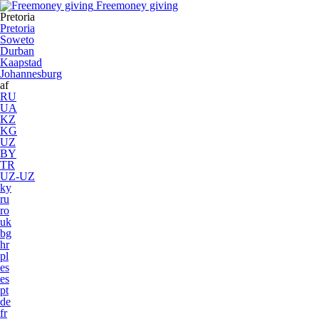
Freemoney giving
Pretoria
Pretoria
Soweto
Durban
Kaapstad
Johannesburg
af
RU
UA
KZ
KG
UZ
BY
TR
UZ-UZ
ky
ru
ro
uk
bg
hr
pl
es
es
pt
de
fr