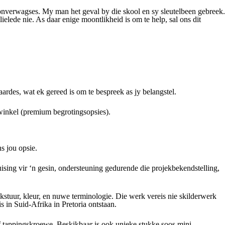
onverwagses. My man het geval by die skool en sy sleutelbeen gebreek.
ede nie. As daar enige moontlikheid is om te help, sal ons dit
rdes, wat ek gereed is om te bespreek as jy belangstel.
winkel (premium begrotingsopsies).
s jou opsie.
ising vir ‘n gesin, ondersteuning gedurende die projekbekendstelling,
kstuur, kleur, en nuwe terminologie. Die werk vereis nie skilderwerk
s in Suid-Afrika in Pretoria ontstaan.
self tappingskroewe. Beskikbaar is ook unieke stukke soos mini-