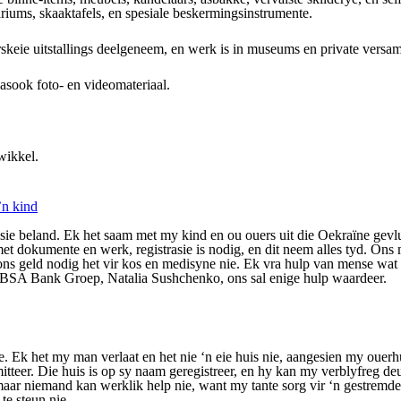
iums, skaaktafels, en spesiale beskermingsinstrumente.
skeie uitstallings deelgeneem, en werk is in museums en private versam
asook foto- en videomateriaal.
wikkel.
’n kind
tuasie beland. Ek het saam met my kind en ou ouers uit die Oekraïne ge
et dokumente en werk, registrasie is nodig, en dit neem alles tyd. Ons
t ons geld nodig het vir kos en medisyne nie. Ek vra hulp van mense wat 
 ABSA Bank Groep, Natalia Sushchenko, ons sal enige hulp waardeer.
ie. Ek het my man verlaat en het nie ‘n eie huis nie, aangesien my ouer
er. Die huis is op sy naam geregistreer, en hy kan my verblyfreg deur
, maar niemand kan werklik help nie, want my tante sorg vir ‘n gestremd
te steun nie.