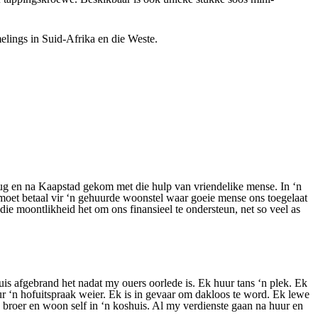
elings in Suid-Afrika en die Weste.
vlug en na Kaapstad gekom met die hulp van vriendelike mense. In ‘n
 moet betaal vir ‘n gehuurde woonstel waar goeie mense ons toegelaat
die moontlikheid het om ons finansieel te ondersteun, net so veel as
huis afgebrand het nadat my ouers oorlede is. Ek huur tans ‘n plek. Ek
 ‘n hofuitspraak weier. Ek is in gevaar om dakloos te word. Ek lewe
e broer en woon self in ‘n koshuis. Al my verdienste gaan na huur en