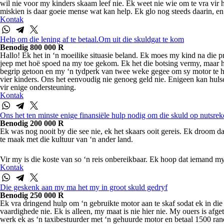
wil nie voor my kinders skaam leef nie. Ek weet nie wie om te vra vir h
miskien is daar goeie mense wat kan help. Ek glo nog steeds daarin, en
Kontak
Help om die lening af te betaal.Om uit die skuldgat te kom
Benodig 800 000 R
Hallo! Ek het in ‘n moeilike situasie beland. Ek moes my kind na die p
jeep met hoë spoed na my toe gekom. Ek het die botsing vermy, maar he
begrip getoon en my ‘n tydperk van twee weke gegee om sy motor te hers
vier kinders. Ons het eenvoudig nie genoeg geld nie. Enigeen kan hulsel
vir enige ondersteuning.
Kontak
Ons het ten minste enige finansiële hulp nodig om die skuld op nutsrek
Benodig 200 000 R
Ek was nog nooit by die see nie, ek het skaars ooit gereis. Ek droom da
te maak met die kultuur van ‘n ander land.
Vir my is die koste van so ‘n reis onbereikbaar. Ek hoop dat iemand my
Kontak
Die geskenk aan my ma het my in groot skuld gedryf
Benodig 250 000 R
Ek vra dringend hulp om ‘n gebruikte motor aan te skaf sodat ek in di
vaardighede nie. Ek is alleen, my maat is nie hier nie. My ouers is afg
werk ek as ‘n taxibestuurder met ‘n gehuurde motor en betaal 1500 rand