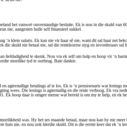
 beland het vanweë onverstandige besluite. Ek is nou in die skuld van 6
un nie, aangesien hulle self finansieel sukkel.
‘n klein salaris. Ek kan nie vir haar sê nie, want dit sal haar net beko
 die skuld nie betaal nie, sal die rentekoerse styg en invorderaars sal 
an liefdadigheid te skenk. Nou vra ek self om hulp en hoop vir ‘n bar
erdie moeilike tyd te oorbrug. Baie dankie.
agterstallige betalings af te los. Ek is ‘n pensioenaris wat lenings m
gting wees. Die lenings is agterstallig en die rente verhoog. Ek vra ned
 Ek hoop daar is omgee mense wat bereid is om my te help, en ek be
moeilikheid was. Hy het ses maande betaal, maar nou kan hy nie meer be
e huis nie, en nou ook hierdie skuld. Dit is die eerste keer dat ek ‘n l