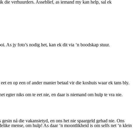
lik die verhuurders. Asseblief, as iemand my kan help, sal ek
 As jy foto’s nodig het, kan ek dit via ‘n boodskap stuur.
eet en op een of ander manier betaal vir die koshuis waar ek tans bly.
 egter niks om te eet nie, en daar is niemand om hulp te vra nie.
 gesin ná die vakansietyd, en ons het nie spaargeld gehad nie. Ons
elike mense, om hulp! As daar ‘n moontlikheid is om selfs net ‘n klein