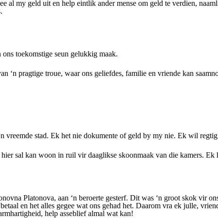
 gee al my geld uit en help eintlik ander mense om geld te verdien, naam
.
en ons toekomstige seun gelukkig maak.
n pragtige troue, waar ons geliefdes, familie en vriende kan saamnooi.
‘n vreemde stad. Ek het nie dokumente of geld by my nie. Ek wil regtig 
ier sal kan woon in ruil vir daaglikse skoonmaak van die kamers. Ek het
vna Platonova, aan ‘n beroerte gesterf. Dit was ‘n groot skok vir ons
taal en het alles gegee wat ons gehad het. Daarom vra ek julle, vriend
armhartigheid, help asseblief almal wat kan!