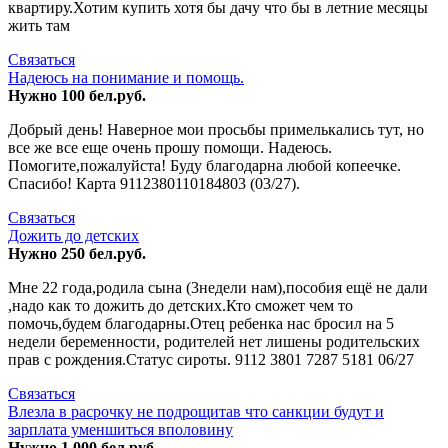
квартиру.Хотим купить хотя бы дачу что бы в летние месяцы
жить там
Связаться
Надеюсь на понимание и помощь.
Нужно 100 бел.руб.
Добрый день! Наверное мои просьбы примелькались тут, но
все же все еще очень прошу помощи. Надеюсь.
Помогите,пожалуйста! Буду благодарна любой копеечке.
Спасибо! Карта 9112380110184803 (03/27).
Связаться
Дожить до детских
Нужно 250 бел.руб.
Мне 22 года,родила сына (3недели нам),пособия ещё не дали
,надо как то дожить до детских.Кто сможет чем то
помочь,будем благодарны.Отец ребенка нас бросил на 5
недели беременности, родителей нет лишены родительских
прав с рождения.Статус сироты. 9112 3801 7287 5181 06/27
Связаться
Влезла в расрочку не подрощитав что санкции будут и
зарплата уменшиться вполовину
Нужно 1 000 бел.руб.