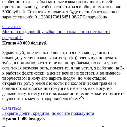
особенности два займа которые взяла по глупости, и сейчас
просто не вывожу, чтобы расплатиться в общем нужно около
5000рублей. Если кто-то поможет буду очень благодарена и
заранее спасибо 9112380173616451 08/27 Беларусбанк
Связаться
Мечтаю о здоровой улыбке, но к сожалению нет на это
средств😮‍💨
Нужно 40 000 бел.руб.
Здравствуй, мне очень не ловко, но я не знаю где искать
помощи, у меня оральная катострофа)) очень нужно делать
зубы, я понимаю, что это не ваши проблемы, но если у вас
есть такая возможность, помогите, я так устал, я работаю на 3-
х работах фактически, а денег вечно не хватает, я занимаюсь
творчеством и хочу его дарить людям, но мне стыдно
открывать рот, у меня с юности психологическая травма и
боязнь стоматологов поэтому я их избегаю, как могу, но
дальше тянуть нету сил и возможности, если можете помогите
осуществить мечту о здоровой улыбке. 🥺
Связаться
Закрыть долги, кредиты, помогите пожалуйста
Нужно 1 500 бел.руб.