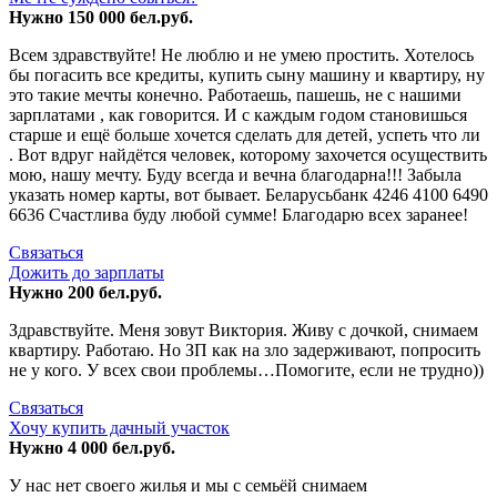
Нужно 150 000 бел.руб.
Всем здравствуйте! Не люблю и не умею простить. Хотелось
бы погасить все кредиты, купить сыну машину и квартиру, ну
это такие мечты конечно. Работаешь, пашешь, не с нашими
зарплатами , как говорится. И с каждым годом становишься
старше и ещё больше хочется сделать для детей, успеть что ли
. Вот вдруг найдётся человек, которому захочется осуществить
мою, нашу мечту. Буду всегда и вечна благодарна!!! Забыла
указать номер карты, вот бывает. Беларусьбанк 4246 4100 6490
6636 Счастлива буду любой сумме! Благодарю всех заранее!
Связаться
Дожить до зарплаты
Нужно 200 бел.руб.
Здравствуйте. Меня зовут Виктория. Живу с дочкой, снимаем
квартиру. Работаю. Но ЗП как на зло задерживают, попросить
не у кого. У всех свои проблемы…Помогите, если не трудно))
Связаться
Хочу купить дачный участок
Нужно 4 000 бел.руб.
У нас нет своего жилья и мы с семьёй снимаем