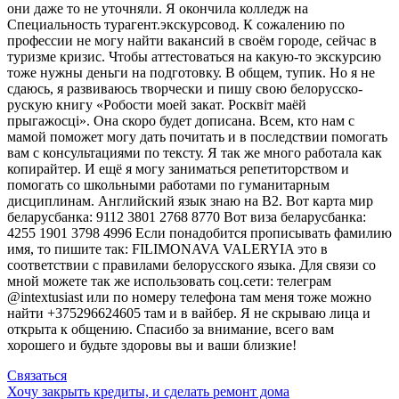
они даже то не уточняли. Я окончила колледж на
Специальность турагент.экскурсовод. К сожалению по
профессии не могу найти вакансий в своём городе, сейчас в
туризме кризис. Чтобы аттестоваться на какую-то экскурсию
тоже нужны деньги на подготовку. В общем, тупик. Но я не
сдаюсь, я развиваюсь творчески и пишу свою белорусско-
рускую книгу «Робости моей закат. Росквіт маёй
прыгажосці». Она скоро будет дописана. Всем, кто нам с
мамой поможет могу дать почитать и в последствии помогать
вам с консультациями по тексту. Я так же много работала как
копирайтер. И ещё я могу заниматься репетиторством и
помогать со школьными работами по гуманитарным
дисциплинам. Английский язык знаю на B2. Вот карта мир
беларусбанка: 9112 3801 2768 8770 Вот виза беларусбанка:
4255 1901 3798 4996 Если понадобится прописывать фамилию
имя, то пишите так: FILIMONAVA VALERYIA это в
соответствии с правилами белорусского языка. Для связи со
мной можете так же использовать соц.сети: телеграм
@intextusiast или по номеру телефона там меня тоже можно
найти +375296624605 там и в вайбер. Я не скрываю лица и
открыта к общению. Спасибо за внимание, всего вам
хорошего и будьте здоровы вы и ваши близкие!
Связаться
Хочу закрыть кредиты, и сделать ремонт дома