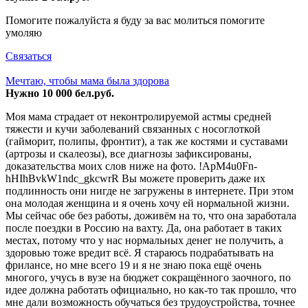
Помогите пожалуйста я буду за вас молиться помогите
умоляю
Связаться
Мечтаю, чтобы мама была здорова
Нужно 10 000 бел.руб.
Моя мама страдает от неконтролируемой астмы средней
тяжести и кучи заболеваний связанных с носоглоткой
(гайморит, полипы, фронтит), а так же костями и суставами
(артрозы и скалеозы), все диагнозы зафиксированы,
доказательства моих слов ниже на фото. !ApM4u0Fn-
hHIhBvkW1ndc_gkcwrR Вы можете проверить даже их
подлинность они нигде не загружены в интернете. При этом
она молодая женщина и я очень хочу ей нормальной жизни.
Мы сейчас обе без работы, доживём на то, что она заработала
после поездки в Россию на вахту. Да, она работает в таких
местах, потому что у нас нормальных денег не получить, а
здоровью тоже вредит всё. Я стараюсь подрабатывать на
фрилансе, но мне всего 19 и я не знаю пока ещё очень
многого, учусь в вузе на бюджет сокращённого заочного, по
идее должна работать официально, но как-то так прошло, что
мне дали возможность обучаться без трудоустройства, точнее