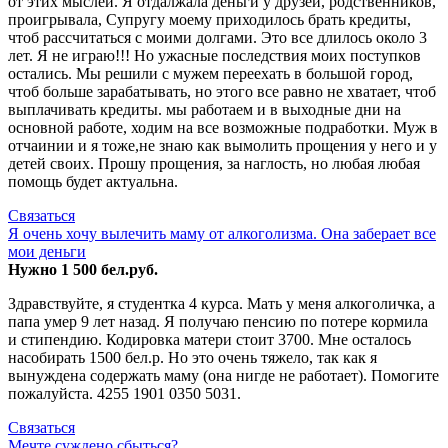
от этих мыслей. Я отдалжала деньги у друзей, родственников,
проигрывала, Супругу моему приходилось брать кредиты,
чтоб рассчитаться с моими долгами. Это все длилось около 3
лет. Я не играю!!! Но ужасные последствия моих поступков
остались. Мы решили с мужем переехать в большой город,
чтоб больше зарабатывать, но этого все равно не хватает, чтоб
выплачивать кредиты. мы работаем и в выходные дни на
основной работе, ходим на все возможные подработки. Муж в
отчаинии и я тоже,не знаю как вымолить прощения у него и у
детей своих. Прошу прощения, за наглость, но любая любая
помощь будет актуальна.
Связаться
Я очень хочу вылечить маму от алкоголизма. Она заберает все
мои деньги
Нужно 1 500 бел.руб.
Здравствуйте, я студентка 4 курса. Мать у меня алкоголичка, а
папа умер 9 лет назад. Я получаю пенсию по потере кормила
и стипендию. Кодировка матери стоит 3700. Мне осталось
насобирать 1500 бел.р. Но это очень тяжело, так как я
вынуждена содержать маму (она нигде не работает). Помогите
пожалуйста. 4255 1901 0350 5031.
Связаться
Мечте суждено сбыться?