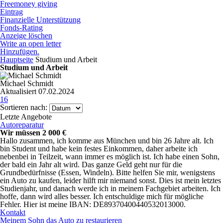
Freemoney giving
Eintrag
Finanzielle Unterstützung
Fonds-Rating
Anzeige löschen
Write an open letter
Hinzufügen.
Hauptseite
Studium und Arbeit
Studium und Arbeit
Michael Schmidt
Aktualisiert 07.02.2024
16
Sortieren nach:
Letzte Angebote
Autoreparatur
Wir müssen 2 000 €
Hallo zusammen, ich komme aus München und bin 26 Jahre alt. Ich
bin Student und habe kein festes Einkommen, daher arbeite ich
nebenbei in Teilzeit, wann immer es möglich ist. Ich habe einen Sohn,
der bald ein Jahr alt wird. Das ganze Geld geht nur für die
Grundbedürfnisse (Essen, Windeln). Bitte helfen Sie mir, wenigstens
ein Auto zu kaufen, leider hilft mir niemand sonst. Dies ist mein letztes
Studienjahr, und danach werde ich in meinem Fachgebiet arbeiten. Ich
hoffe, dann wird alles besser. Ich entschuldige mich für mögliche
Fehler. Hier ist meine IBAN: DE89370400440532013000.
Kontakt
Meinem Sohn das Auto zu restaurieren