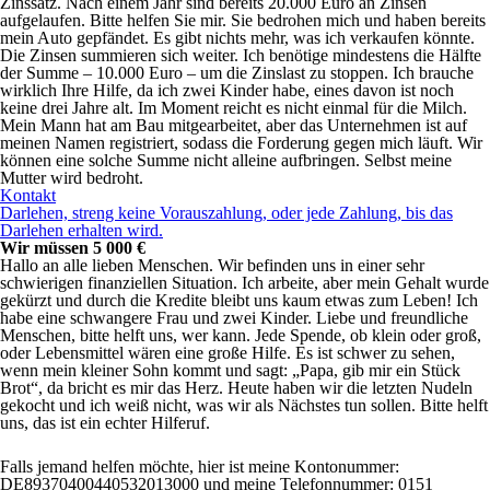
Zinssatz. Nach einem Jahr sind bereits 20.000 Euro an Zinsen
aufgelaufen. Bitte helfen Sie mir. Sie bedrohen mich und haben bereits
mein Auto gepfändet. Es gibt nichts mehr, was ich verkaufen könnte.
Die Zinsen summieren sich weiter. Ich benötige mindestens die Hälfte
der Summe – 10.000 Euro – um die Zinslast zu stoppen. Ich brauche
wirklich Ihre Hilfe, da ich zwei Kinder habe, eines davon ist noch
keine drei Jahre alt. Im Moment reicht es nicht einmal für die Milch.
Mein Mann hat am Bau mitgearbeitet, aber das Unternehmen ist auf
meinen Namen registriert, sodass die Forderung gegen mich läuft. Wir
können eine solche Summe nicht alleine aufbringen. Selbst meine
Mutter wird bedroht.
Kontakt
Darlehen, streng keine Vorauszahlung, oder jede Zahlung, bis das
Darlehen erhalten wird.
Wir müssen 5 000 €
Hallo an alle lieben Menschen. Wir befinden uns in einer sehr
schwierigen finanziellen Situation. Ich arbeite, aber mein Gehalt wurde
gekürzt und durch die Kredite bleibt uns kaum etwas zum Leben! Ich
habe eine schwangere Frau und zwei Kinder. Liebe und freundliche
Menschen, bitte helft uns, wer kann. Jede Spende, ob klein oder groß,
oder Lebensmittel wären eine große Hilfe. Es ist schwer zu sehen,
wenn mein kleiner Sohn kommt und sagt: „Papa, gib mir ein Stück
Brot“, da bricht es mir das Herz. Heute haben wir die letzten Nudeln
gekocht und ich weiß nicht, was wir als Nächstes tun sollen. Bitte helft
uns, das ist ein echter Hilferuf.
Falls jemand helfen möchte, hier ist meine Kontonummer:
DE89370400440532013000 und meine Telefonnummer: 0151