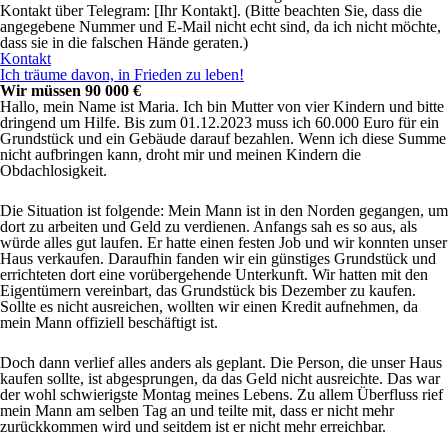
Kontakt über Telegram: [Ihr Kontakt]. (Bitte beachten Sie, dass die
angegebene Nummer und E-Mail nicht echt sind, da ich nicht möchte,
dass sie in die falschen Hände geraten.)
Kontakt
Ich träume davon, in Frieden zu leben!
Wir müssen 90 000 €
Hallo, mein Name ist Maria. Ich bin Mutter von vier Kindern und bitte
dringend um Hilfe. Bis zum 01.12.2023 muss ich 60.000 Euro für ein
Grundstück und ein Gebäude darauf bezahlen. Wenn ich diese Summe
nicht aufbringen kann, droht mir und meinen Kindern die
Obdachlosigkeit.
Die Situation ist folgende: Mein Mann ist in den Norden gegangen, um
dort zu arbeiten und Geld zu verdienen. Anfangs sah es so aus, als
würde alles gut laufen. Er hatte einen festen Job und wir konnten unser
Haus verkaufen. Daraufhin fanden wir ein günstiges Grundstück und
errichteten dort eine vorübergehende Unterkunft. Wir hatten mit den
Eigentümern vereinbart, das Grundstück bis Dezember zu kaufen.
Sollte es nicht ausreichen, wollten wir einen Kredit aufnehmen, da
mein Mann offiziell beschäftigt ist.
Doch dann verlief alles anders als geplant. Die Person, die unser Haus
kaufen sollte, ist abgesprungen, da das Geld nicht ausreichte. Das war
der wohl schwierigste Montag meines Lebens. Zu allem Überfluss rief
mein Mann am selben Tag an und teilte mit, dass er nicht mehr
zurückkommen wird und seitdem ist er nicht mehr erreichbar.