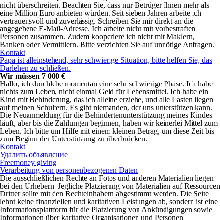
nicht überschreiten. Beachten Sie, dass nur Betrüger Ihnen mehr als
eine Million Euro anbieten würden. Seit sieben Jahren arbeite ich
vertrauensvoll und zuverlässig. Schreiben Sie mir direkt an die
angegebene E-Mail-Adresse. Ich arbeite nicht mit vorbestraften
Personen zusammen. Zudem kooperiere ich nicht mit Maklern,
Banken oder Vermittlern. Bitte verzichten Sie auf unnötige Anfragen.
Kontakt
Papa ist alleinstehend, sehr schwierige Situation, bitte helfen Sie, das
Darlehen zu schließen.
Wir müssen 7 000 €
Hallo, ich durchlebe momentan eine sehr schwierige Phase. Ich habe
nichts zum Leben, nicht einmal Geld für Lebensmittel. Ich habe ein
Kind mit Behinderung, das ich alleine erziehe, und alle Lasten liegen
auf meinen Schultern. Es gibt niemanden, der uns unterstützen kann.
Die Neuanmeldung für die Behindertenunterstützung meines Kindes
läuft, aber bis die Zahlungen beginnen, haben wir keinerlei Mittel zum
Leben. Ich bitte um Hilfe mit einem kleinen Betrag, um diese Zeit bis
zum Beginn der Unterstützung zu überbrücken.
Kontakt
Удалить объявление
Freemoney giving
Verarbeitung von personenbezogenen Daten
Die ausschließlichen Rechte an Fotos und anderen Materialien liegen
bei den Urhebern. Jegliche Platzierung von Materialien auf Ressourcen
Dritter sollte mit den Rechteinhabern abgestimmt werden. Die Seite
lehnt keine finanziellen und karitativen Leistungen ab, sondern ist eine
Informationsplattform für die Platzierung von Ankündigungen sowie
Informationen über karitative Organisationen und Personen