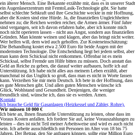
ein älterer Mensch. Eine Bekannte erzählte mir, dass es in unserer Stadt
ein Augenlaserzentrum mit FemtoLasik-Technologie gibt. Sie hatte
selbst schlechte Sehkraft und ihre Geschichte weckte in mir Hoffnung,
aber die Kosten sind eine Hürde. Ja, die finanziellen Ungleichheiten
nehmen zu; die Reichen werden reicher, die Armen ärmer. Fünf Jahre
sind vergangen, seit ich davon erfahren habe, aber ich konnte mich
noch nicht operieren lassen – nicht aus Angst, sondern aus finanziellen
Gründen. Man könnte weinen und klagen, aber das bringt nicht weiter.
Wer helfen will, dem wird auch geholfen. Zur Kosteneinschätzung:
Die Behandlung kostet etwa 2.500 Euro für beide Augen mit der
modernsten Technologie. Die Entscheidung liegt bei jedem selbst, aber
man kann dem Schicksal nicht entkommen. Offenbar ist es mein
Schicksal, selbst Fremde um Hilfe bitten zu müssen. Doch anstatt das
Geld an Reiche zu geben, die darauf weiter aufbauen, hoffe ich auf
Unterstützung. Ich habe nicht alles aus meinem Leben erzählt, aber
manchmal ist das Unglück so groß, dass man es nicht in Worte fassen
kann. Verzeihen Sie mir mein Deutsch. Ich bete in der Hoffnung, dass
es gute Menschen gibt. Und allen guten Menschen wünsche ich
Glück, Wohlstand und Gesundheit. Denjenigen, die weniger
freundlich sind, wünsche ich, dass sie es werden. Amen.
Kontakt
Ich brauche Geld für Gasanlagen (Heizkessel und Zähler, Rohre).
Wir müssen 10 000 €
Ich biete an, Ihnen finanzielle Unterstützung zu leisten, ohne dass im
Voraus Kosten anfallen. Ich fordere Sie auf, keine Vorauszahlungen zu
leisten – dies ist nicht Teil meiner Arbeitsweise und wird es auch nicht
sein. Ich arbeite ausschließlich mit Personen im Alter von 18 bis 75
Jahren. Der Betrag, den Sie anfragen können, sollte eine Million Euro