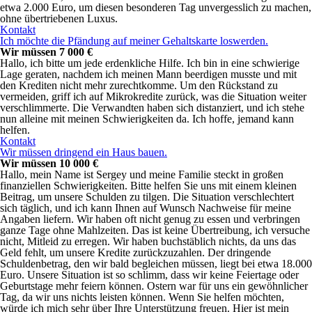
etwa 2.000 Euro, um diesen besonderen Tag unvergesslich zu machen,
ohne übertriebenen Luxus.
Kontakt
Ich möchte die Pfändung auf meiner Gehaltskarte loswerden.
Wir müssen 7 000 €
Hallo, ich bitte um jede erdenkliche Hilfe. Ich bin in eine schwierige
Lage geraten, nachdem ich meinen Mann beerdigen musste und mit
den Krediten nicht mehr zurechtkomme. Um den Rückstand zu
vermeiden, griff ich auf Mikrokredite zurück, was die Situation weiter
verschlimmerte. Die Verwandten haben sich distanziert, und ich stehe
nun alleine mit meinen Schwierigkeiten da. Ich hoffe, jemand kann
helfen.
Kontakt
Wir müssen dringend ein Haus bauen.
Wir müssen 10 000 €
Hallo, mein Name ist Sergey und meine Familie steckt in großen
finanziellen Schwierigkeiten. Bitte helfen Sie uns mit einem kleinen
Beitrag, um unsere Schulden zu tilgen. Die Situation verschlechtert
sich täglich, und ich kann Ihnen auf Wunsch Nachweise für meine
Angaben liefern. Wir haben oft nicht genug zu essen und verbringen
ganze Tage ohne Mahlzeiten. Das ist keine Übertreibung, ich versuche
nicht, Mitleid zu erregen. Wir haben buchstäblich nichts, da uns das
Geld fehlt, um unsere Kredite zurückzuzahlen. Der dringende
Schuldenbetrag, den wir bald begleichen müssen, liegt bei etwa 18.000
Euro. Unsere Situation ist so schlimm, dass wir keine Feiertage oder
Geburtstage mehr feiern können. Ostern war für uns ein gewöhnlicher
Tag, da wir uns nichts leisten können. Wenn Sie helfen möchten,
würde ich mich sehr über Ihre Unterstützung freuen. Hier ist mein