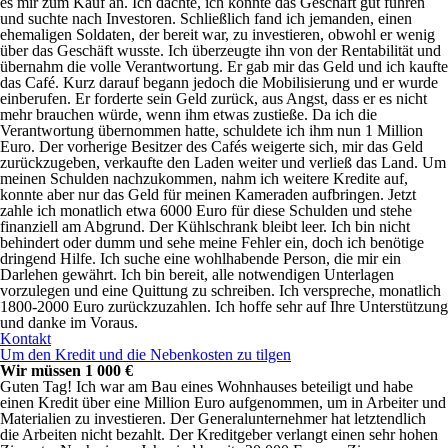
es mir zum Kauf an. Ich dachte, ich könnte das Geschäft gut führen
und suchte nach Investoren. Schließlich fand ich jemanden, einen
ehemaligen Soldaten, der bereit war, zu investieren, obwohl er wenig
über das Geschäft wusste. Ich überzeugte ihn von der Rentabilität und
übernahm die volle Verantwortung. Er gab mir das Geld und ich kaufte
das Café. Kurz darauf begann jedoch die Mobilisierung und er wurde
einberufen. Er forderte sein Geld zurück, aus Angst, dass er es nicht
mehr brauchen würde, wenn ihm etwas zustieße. Da ich die
Verantwortung übernommen hatte, schuldete ich ihm nun 1 Million
Euro. Der vorherige Besitzer des Cafés weigerte sich, mir das Geld
zurückzugeben, verkaufte den Laden weiter und verließ das Land. Um
meinen Schulden nachzukommen, nahm ich weitere Kredite auf,
konnte aber nur das Geld für meinen Kameraden aufbringen. Jetzt
zahle ich monatlich etwa 6000 Euro für diese Schulden und stehe
finanziell am Abgrund. Der Kühlschrank bleibt leer. Ich bin nicht
behindert oder dumm und sehe meine Fehler ein, doch ich benötige
dringend Hilfe. Ich suche eine wohlhabende Person, die mir ein
Darlehen gewährt. Ich bin bereit, alle notwendigen Unterlagen
vorzulegen und eine Quittung zu schreiben. Ich verspreche, monatlich
1800-2000 Euro zurückzuzahlen. Ich hoffe sehr auf Ihre Unterstützung
und danke im Voraus.
Kontakt
Um den Kredit und die Nebenkosten zu tilgen
Wir müssen 1 000 €
Guten Tag! Ich war am Bau eines Wohnhauses beteiligt und habe
einen Kredit über eine Million Euro aufgenommen, um in Arbeiter und
Materialien zu investieren. Der Generalunternehmer hat letztendlich
die Arbeiten nicht bezahlt. Der Kreditgeber verlangt einen sehr hohen