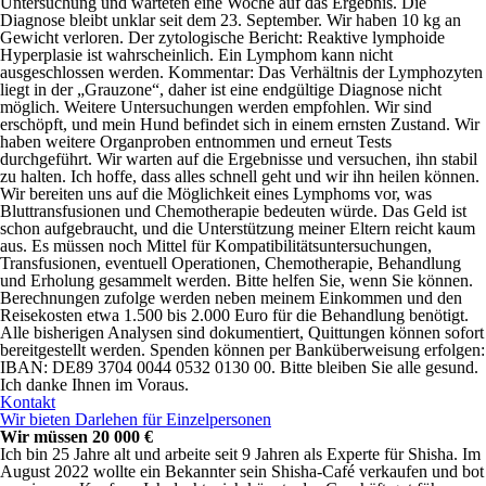
Untersuchung und warteten eine Woche auf das Ergebnis. Die
Diagnose bleibt unklar seit dem 23. September. Wir haben 10 kg an
Gewicht verloren. Der zytologische Bericht: Reaktive lymphoide
Hyperplasie ist wahrscheinlich. Ein Lymphom kann nicht
ausgeschlossen werden. Kommentar: Das Verhältnis der Lymphozyten
liegt in der „Grauzone“, daher ist eine endgültige Diagnose nicht
möglich. Weitere Untersuchungen werden empfohlen. Wir sind
erschöpft, und mein Hund befindet sich in einem ernsten Zustand. Wir
haben weitere Organproben entnommen und erneut Tests
durchgeführt. Wir warten auf die Ergebnisse und versuchen, ihn stabil
zu halten. Ich hoffe, dass alles schnell geht und wir ihn heilen können.
Wir bereiten uns auf die Möglichkeit eines Lymphoms vor, was
Bluttransfusionen und Chemotherapie bedeuten würde. Das Geld ist
schon aufgebraucht, und die Unterstützung meiner Eltern reicht kaum
aus. Es müssen noch Mittel für Kompatibilitätsuntersuchungen,
Transfusionen, eventuell Operationen, Chemotherapie, Behandlung
und Erholung gesammelt werden. Bitte helfen Sie, wenn Sie können.
Berechnungen zufolge werden neben meinem Einkommen und den
Reisekosten etwa 1.500 bis 2.000 Euro für die Behandlung benötigt.
Alle bisherigen Analysen sind dokumentiert, Quittungen können sofort
bereitgestellt werden. Spenden können per Banküberweisung erfolgen:
IBAN: DE89 3704 0044 0532 0130 00. Bitte bleiben Sie alle gesund.
Ich danke Ihnen im Voraus.
Kontakt
Wir bieten Darlehen für Einzelpersonen
Wir müssen 20 000 €
Ich bin 25 Jahre alt und arbeite seit 9 Jahren als Experte für Shisha. Im
August 2022 wollte ein Bekannter sein Shisha-Café verkaufen und bot