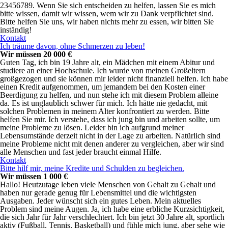
23456789. Wenn Sie sich entscheiden zu helfen, lassen Sie es mich
bitte wissen, damit wir wissen, wem wir zu Dank verpflichtet sind.
Bitte helfen Sie uns, wir haben nichts mehr zu essen, wir bitten Sie
inständig!
Kontakt
Ich träume davon, ohne Schmerzen zu leben!
Wir müssen 20 000 €
Guten Tag, ich bin 19 Jahre alt, ein Mädchen mit einem Abitur und
studiere an einer Hochschule. Ich wurde von meinen Großeltern
großgezogen und sie können mir leider nicht finanziell helfen. Ich habe
einen Kredit aufgenommen, um jemandem bei den Kosten einer
Beerdigung zu helfen, und nun stehe ich mit diesem Problem alleine
da. Es ist unglaublich schwer für mich. Ich hätte nie gedacht, mit
solchen Problemen in meinem Alter konfrontiert zu werden. Bitte
helfen Sie mir. Ich verstehe, dass ich jung bin und arbeiten sollte, um
meine Probleme zu lösen. Leider bin ich aufgrund meiner
Lebensumstände derzeit nicht in der Lage zu arbeiten. Natürlich sind
meine Probleme nicht mit denen anderer zu vergleichen, aber wir sind
alle Menschen und fast jeder braucht einmal Hilfe.
Kontakt
Bitte hilf mir, meine Kredite und Schulden zu begleichen.
Wir müssen 1 000 €
Hallo! Heutzutage leben viele Menschen von Gehalt zu Gehalt und
haben nur gerade genug für Lebensmittel und die wichtigsten
Ausgaben. Jeder wünscht sich ein gutes Leben. Mein aktuelles
Problem sind meine Augen. Ja, ich habe eine erbliche Kurzsichtigkeit,
die sich Jahr für Jahr verschlechtert. Ich bin jetzt 30 Jahre alt, sportlich
aktiv (Fußball, Tennis, Basketball) und fühle mich jung, aber sehe wie