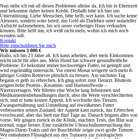
Nun stehe ich mit all diesen Problemen alleine da. Ich bin in Elternzeit
und bekomme daher keinen Kredit. Deshalb bitte ich hier um
Unterstützung. Liebe Menschen, bitte helft, wer kann. Ich suche keine
Almosen, sondern wäre bereit, das Geld als Darlehen unter notarieller
Aufsicht aufzunehmen, bis wir unser vorheriges Haus verkaufen
können. Bitte helft mir, ich weiß nicht mehr, wohin ich mich noch
wenden soll.
Kontakt
Bitte entschuldigen Sie mich
Wir müssen 3 000 €
Hallo, ich bin 23 Jahre alt. Ich kann arbeiten, aber mein Einkommen
reicht nicht für alles aus. Mein Hund hat schwere gesundheitliche
Probleme. Er bekommt immer hochwertiges Futter, ist geimpft und
wird regelmäßig untersucht. Vor einem Monat weigerte sich mein 8-
jähriger Golden Retriever plötzlich zu fressen. Am nächsten Tag
begann er gelb zu erbrechen. Ich ging sofort zum Tierarzt. Bluttests
zeigten hohe Protein-, Kreatinin- und Harnstoffwerte –
Nierenversagen. Wir führten eine Woche lang Infusionen und
Medikamentenbehandlungen durch, aber die Werte verschlechterten
sich, und er hatte keinen Appetit. Ich wechselte den Tierarzt.
Zwangsernährung und Umstellung auf eiweißarmes Futter
verbesserten seinen Zustand; der Appetit kam zurück, das Erbrechen
verschwand, aber das hielt nur fünf Tage an. Danach begann alles von
vorne. Wir gingen zurück in die Klinik, machten Tests, das Blut war
normal, sogar besser. Eine zusätzliche Ultraschalluntersuchung des
Magen-Darm-Trakts und der Bauchhöhle zeigte zwei große Tumore.
Wir entnahmen Flüssigkeit aus den Tumoren zur zytologischen