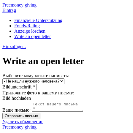
Freemoney giving
Eintrag
Finanzielle Unterstützung
Fonds-Rating
Anzeige löschen
Write an open letter
Hinzufügen.
Write an open letter
Выберите кому хотите написать:
Bildunterschrift *
Приложите фото к вашему письму:
Bild hochladen
Ваше письмо:
Удалить объявление
Freemoney giving