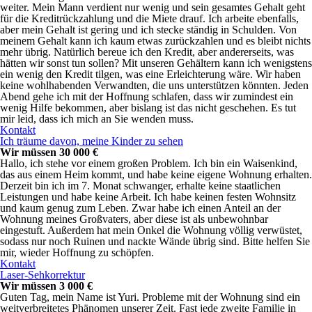
weiter. Mein Mann verdient nur wenig und sein gesamtes Gehalt geht
für die Kreditrückzahlung und die Miete drauf. Ich arbeite ebenfalls,
aber mein Gehalt ist gering und ich stecke ständig in Schulden. Von
meinem Gehalt kann ich kaum etwas zurückzahlen und es bleibt nichts
mehr übrig. Natürlich bereue ich den Kredit, aber andererseits, was
hätten wir sonst tun sollen? Mit unseren Gehältern kann ich wenigstens
ein wenig den Kredit tilgen, was eine Erleichterung wäre. Wir haben
keine wohlhabenden Verwandten, die uns unterstützen könnten. Jeden
Abend gehe ich mit der Hoffnung schlafen, dass wir zumindest ein
wenig Hilfe bekommen, aber bislang ist das nicht geschehen. Es tut
mir leid, dass ich mich an Sie wenden muss.
Kontakt
Ich träume davon, meine Kinder zu sehen
Wir müssen 30 000 €
Hallo, ich stehe vor einem großen Problem. Ich bin ein Waisenkind,
das aus einem Heim kommt, und habe keine eigene Wohnung erhalten.
Derzeit bin ich im 7. Monat schwanger, erhalte keine staatlichen
Leistungen und habe keine Arbeit. Ich habe keinen festen Wohnsitz
und kaum genug zum Leben. Zwar habe ich einen Anteil an der
Wohnung meines Großvaters, aber diese ist als unbewohnbar
eingestuft. Außerdem hat mein Onkel die Wohnung völlig verwüstet,
sodass nur noch Ruinen und nackte Wände übrig sind. Bitte helfen Sie
mir, wieder Hoffnung zu schöpfen.
Kontakt
Laser-Sehkorrektur
Wir müssen 3 000 €
Guten Tag, mein Name ist Yuri. Probleme mit der Wohnung sind ein
weitverbreitetes Phänomen unserer Zeit. Fast jede zweite Familie in