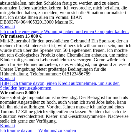
abzuschließen, mit den Schulden fertig zu werden und zu einem
normalen Leben zurückzukehren. Ich verspreche, mich bei allen, die
mir geholfen haben, zu melden, wenn sich die Situation normalisiert
hat. Ich danke Ihnen allen im Voraus! IBAN
DE89370400440532013000 Maxim K.
Kontakt
Ich möchte eine eigene Wohnung haben und einen Computer kaufen.
Wir müssen 15 000 €
Mini-Bauernhof für den persönlichen Gebrauch! Ein Sponsor, der an
meinem Projekt interessiert ist, wird herzlich willkommen sein, und ich
würde mich über die Spende von 50 Legehennen freuen. Ich möchte
ein rein ökologisches Produkt ohne Chemikalien anbauen, um meine
Kinder mit gesunden Lebensmitteln zu versorgen. Gerne würde ich
auch für Sie Hühner aufziehen, da es wichtig ist, nur gesund zu essen!
Unsere Umgebung bietet großartige Bedingungen für die
Hühnerhaltung. Telefonnummer: 015123456789
Kontakt
Hilfe! Ich träume davon, einen Kredit aufzunehmen, um aus den
Schulden herauszukommen.
Wir müssen 8 000 €
Eine sofortige Implantation ist notwendig. Der Betrag ist für mich als
normaler Angestellter zu hoch, auch wenn ich zwei Jobs habe, kann
ich ihn nicht aufbringen. Vor drei Jahren musste ich aufgrund eines
Tumors 17 Zähne gleichzeitig entfernen lassen. Seitdem hat sich die
Situation verschlechtert: Kiefer- und Gesichtsasymmetrie. Nachweise
stelle ich gerne zur Verfügung.
Kontakt
Ich träume davon, 1 Wohnung zu kaufen