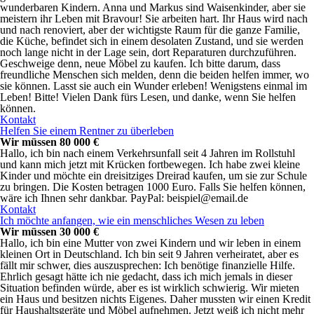
wunderbaren Kindern. Anna und Markus sind Waisenkinder, aber sie
meistern ihr Leben mit Bravour! Sie arbeiten hart. Ihr Haus wird nach
und nach renoviert, aber der wichtigste Raum für die ganze Familie,
die Küche, befindet sich in einem desolaten Zustand, und sie werden
noch lange nicht in der Lage sein, dort Reparaturen durchzuführen.
Geschweige denn, neue Möbel zu kaufen. Ich bitte darum, dass
freundliche Menschen sich melden, denn die beiden helfen immer, wo
sie können. Lasst sie auch ein Wunder erleben! Wenigstens einmal im
Leben! Bitte! Vielen Dank fürs Lesen, und danke, wenn Sie helfen
können.
Kontakt
Helfen Sie einem Rentner zu überleben
Wir müssen 80 000 €
Hallo, ich bin nach einem Verkehrsunfall seit 4 Jahren im Rollstuhl
und kann mich jetzt mit Krücken fortbewegen. Ich habe zwei kleine
Kinder und möchte ein dreisitziges Dreirad kaufen, um sie zur Schule
zu bringen. Die Kosten betragen 1000 Euro. Falls Sie helfen können,
wäre ich Ihnen sehr dankbar. PayPal: beispiel@email.de
Kontakt
Ich möchte anfangen, wie ein menschliches Wesen zu leben
Wir müssen 30 000 €
Hallo, ich bin eine Mutter von zwei Kindern und wir leben in einem
kleinen Ort in Deutschland. Ich bin seit 9 Jahren verheiratet, aber es
fällt mir schwer, dies auszusprechen: Ich benötige finanzielle Hilfe.
Ehrlich gesagt hätte ich nie gedacht, dass ich mich jemals in dieser
Situation befinden würde, aber es ist wirklich schwierig. Wir mieten
ein Haus und besitzen nichts Eigenes. Daher mussten wir einen Kredit
für Haushaltsgeräte und Möbel aufnehmen. Jetzt weiß ich nicht mehr