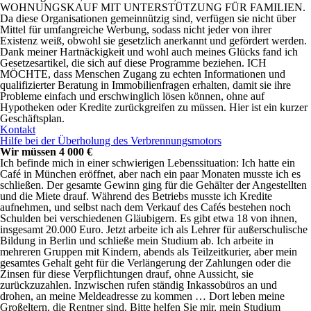
WOHNUNGSKAUF MIT UNTERSTÜTZUNG FÜR FAMILIEN.
Da diese Organisationen gemeinnützig sind, verfügen sie nicht über
Mittel für umfangreiche Werbung, sodass nicht jeder von ihrer
Existenz weiß, obwohl sie gesetzlich anerkannt und gefördert werden.
Dank meiner Hartnäckigkeit und wohl auch meines Glücks fand ich
Gesetzesartikel, die sich auf diese Programme beziehen. ICH
MÖCHTE, dass Menschen Zugang zu echten Informationen und
qualifizierter Beratung in Immobilienfragen erhalten, damit sie ihre
Probleme einfach und erschwinglich lösen können, ohne auf
Hypotheken oder Kredite zurückgreifen zu müssen. Hier ist ein kurzer
Geschäftsplan.
Kontakt
Hilfe bei der Überholung des Verbrennungsmotors
Wir müssen 4 000 €
Ich befinde mich in einer schwierigen Lebenssituation: Ich hatte ein
Café in München eröffnet, aber nach ein paar Monaten musste ich es
schließen. Der gesamte Gewinn ging für die Gehälter der Angestellten
und die Miete drauf. Während des Betriebs musste ich Kredite
aufnehmen, und selbst nach dem Verkauf des Cafés bestehen noch
Schulden bei verschiedenen Gläubigern. Es gibt etwa 18 von ihnen,
insgesamt 20.000 Euro. Jetzt arbeite ich als Lehrer für außerschulische
Bildung in Berlin und schließe mein Studium ab. Ich arbeite in
mehreren Gruppen mit Kindern, abends als Teilzeitkurier, aber mein
gesamtes Gehalt geht für die Verlängerung der Zahlungen oder die
Zinsen für diese Verpflichtungen drauf, ohne Aussicht, sie
zurückzuzahlen. Inzwischen rufen ständig Inkassobüros an und
drohen, an meine Meldeadresse zu kommen … Dort leben meine
Großeltern, die Rentner sind. Bitte helfen Sie mir, mein Studium