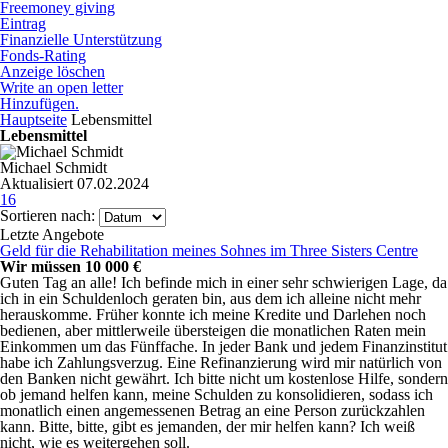
Freemoney giving
Eintrag
Finanzielle Unterstützung
Fonds-Rating
Anzeige löschen
Write an open letter
Hinzufügen.
Hauptseite
Lebensmittel
Lebensmittel
Michael Schmidt
Aktualisiert 07.02.2024
16
Sortieren nach:
Letzte Angebote
Geld für die Rehabilitation meines Sohnes im Three Sisters Centre
Wir müssen 10 000 €
Guten Tag an alle! Ich befinde mich in einer sehr schwierigen Lage, da
ich in ein Schuldenloch geraten bin, aus dem ich alleine nicht mehr
herauskomme. Früher konnte ich meine Kredite und Darlehen noch
bedienen, aber mittlerweile übersteigen die monatlichen Raten mein
Einkommen um das Fünffache. In jeder Bank und jedem Finanzinstitut
habe ich Zahlungsverzug. Eine Refinanzierung wird mir natürlich von
den Banken nicht gewährt. Ich bitte nicht um kostenlose Hilfe, sondern
ob jemand helfen kann, meine Schulden zu konsolidieren, sodass ich
monatlich einen angemessenen Betrag an eine Person zurückzahlen
kann. Bitte, bitte, gibt es jemanden, der mir helfen kann? Ich weiß
nicht, wie es weitergehen soll.