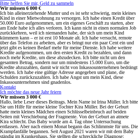
Bitte helfen Sie mir, Geld zu sammeln
Wir müssen 6 000 €
Ich bin alleinerziehende Mutter und es ist sehr schwierig, mein kleines
Kind in einer Mietwohnung zu versorgen. Ich habe einen Kredit über
50.000 Euro aufgenommen, um ein eigenes Geschäft zu starten, aber
am Ende habe ich alles verloren. Ich kann nicht in einen normalen Job
zurückkehren, weil ich niemanden habe, der sich um mein Kind
kümmern kann – er ist erst 10 Monate alt. Ich habe versucht, remote
über das Telefon zu arbeiten, aber es bringt nur ein paar Cent ein und
jetzt gibt es keinen Bedarf mehr für meine Dienste. Ich habe weitere
Kredite aufgenommen, um den ersten Kredit zu bezahlen, und dann
noch mehr Kredite, um diese abzudecken. Ich bitte nicht um den
gesamten Betrag, sondern nur um mindestens 15.000 Euro, um die
Kredite abzuzahlen, damit wir nicht von Inkassounternehmen bedrängt
werden. Ich habe eine gültige Adresse angegeben und plane, die
Schulden zurückzuzahlen. Ich habe Angst um mein Kind, diese
Inkassounternehmen sind gnadenlos.
Kontakt
Ich möchte das neue Jahr feiern
Wir müssen 3 000 €
Hallo, liebe Leser dieses Beitrags. Mein Name ist Irina Müller. Ich bitte
Sie um Hilfe für meine kleine Tochter Kira Müller. Bei der Geburt
hatte mein kleines Mädchen einen Schlüsselbeinbruch auf beiden
Seiten mit Verschiebung der Fragmente. Von der Geburt an atmete
Kira schlecht. Das Baby wurde am 4. Tag ohne Untersuchung
entlassen. Aber nach einem Monat begann das Schlimmste für uns. Die
Krampfanfälle begannen. Seit August 2021 waren wir mit dem Baby
ständig im Krankenhaus. Sie stellten die schreckliche Diagnose: