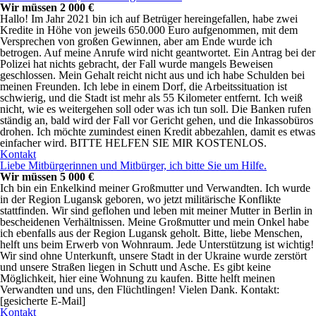
Wir müssen 2 000 €
Hallo! Im Jahr 2021 bin ich auf Betrüger hereingefallen, habe zwei
Kredite in Höhe von jeweils 650.000 Euro aufgenommen, mit dem
Versprechen von großen Gewinnen, aber am Ende wurde ich
betrogen. Auf meine Anrufe wird nicht geantwortet. Ein Antrag bei der
Polizei hat nichts gebracht, der Fall wurde mangels Beweisen
geschlossen. Mein Gehalt reicht nicht aus und ich habe Schulden bei
meinen Freunden. Ich lebe in einem Dorf, die Arbeitssituation ist
schwierig, und die Stadt ist mehr als 55 Kilometer entfernt. Ich weiß
nicht, wie es weitergehen soll oder was ich tun soll. Die Banken rufen
ständig an, bald wird der Fall vor Gericht gehen, und die Inkassobüros
drohen. Ich möchte zumindest einen Kredit abbezahlen, damit es etwas
einfacher wird. BITTE HELFEN SIE MIR KOSTENLOS.
Kontakt
Liebe Mitbürgerinnen und Mitbürger, ich bitte Sie um Hilfe.
Wir müssen 5 000 €
Ich bin ein Enkelkind meiner Großmutter und Verwandten. Ich wurde
in der Region Lugansk geboren, wo jetzt militärische Konflikte
stattfinden. Wir sind geflohen und leben mit meiner Mutter in Berlin in
bescheidenen Verhältnissen. Meine Großmutter und mein Onkel habe
ich ebenfalls aus der Region Lugansk geholt. Bitte, liebe Menschen,
helft uns beim Erwerb von Wohnraum. Jede Unterstützung ist wichtig!
Wir sind ohne Unterkunft, unsere Stadt in der Ukraine wurde zerstört
und unsere Straßen liegen in Schutt und Asche. Es gibt keine
Möglichkeit, hier eine Wohnung zu kaufen. Bitte helft meinen
Verwandten und uns, den Flüchtlingen! Vielen Dank. Kontakt:
[gesicherte E-Mail]
Kontakt