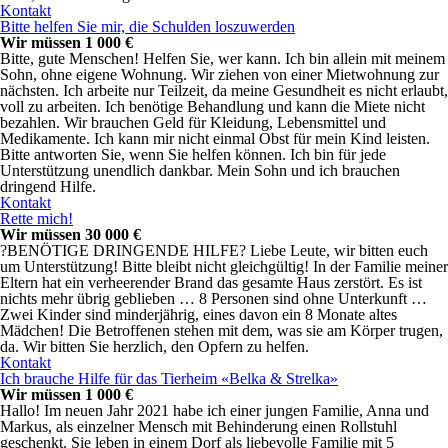
Kontakt
Bitte helfen Sie mir, die Schulden loszuwerden
Wir müssen 1 000 €
Bitte, gute Menschen! Helfen Sie, wer kann. Ich bin allein mit meinem
Sohn, ohne eigene Wohnung. Wir ziehen von einer Mietwohnung zur
nächsten. Ich arbeite nur Teilzeit, da meine Gesundheit es nicht erlaubt,
voll zu arbeiten. Ich benötige Behandlung und kann die Miete nicht
bezahlen. Wir brauchen Geld für Kleidung, Lebensmittel und
Medikamente. Ich kann mir nicht einmal Obst für mein Kind leisten.
Bitte antworten Sie, wenn Sie helfen können. Ich bin für jede
Unterstützung unendlich dankbar. Mein Sohn und ich brauchen
dringend Hilfe.
Kontakt
Rette mich!
Wir müssen 30 000 €
?BENÖTIGE DRINGENDE HILFE? Liebe Leute, wir bitten euch
um Unterstützung! Bitte bleibt nicht gleichgültig! In der Familie meiner
Eltern hat ein verheerender Brand das gesamte Haus zerstört. Es ist
nichts mehr übrig geblieben … 8 Personen sind ohne Unterkunft …
Zwei Kinder sind minderjährig, eines davon ein 8 Monate altes
Mädchen! Die Betroffenen stehen mit dem, was sie am Körper trugen,
da. Wir bitten Sie herzlich, den Opfern zu helfen.
Kontakt
Ich brauche Hilfe für das Tierheim «Belka & Strelka»
Wir müssen 1 000 €
Hallo! Im neuen Jahr 2021 habe ich einer jungen Familie, Anna und
Markus, als einzelner Mensch mit Behinderung einen Rollstuhl
geschenkt. Sie leben in einem Dorf als liebevolle Familie mit 5