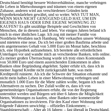
Deutschland benötigt bessere Wohnverhältnisse, manche verbringen
ihr Leben in Mietwohnungen und träumen von einem eigenen
Zuhause, anderen wird aus verschiedenen Gründen kein
Hypothekendarlehen gewährt, und so weiter. WAS TUT MAN,
WENN MAN NICHT GENÜGEND GELD HAT, UM EIN
EIGENES HAUS ODER EINE EIGENE WOHNUNG ZU
KAUFEN? Es gibt unzählige Beispiele und Geschichten von
Menschen, die in diesem Land leben. Vor einigen Jahren befand ich
mich in einer ähnlichen Lage. Ich zog mit meiner Familie von
Nordrhein-Westfalen nach Hamburg. Wir verkauften unsere Wohnung
und mieteten eine neue. Da ich bei einer großen Baufirma arbeite und
ein angemessenes Gehalt von 5.000 Euro im Monat habe, beschloss
ich, eine Hypothek aufzunehmen. Ich bereitete alle erforderlichen
Unterlagen vor und wandte mich an verschiedene Banken, teils online.
Zu meiner großen Überraschung wurde ich trotz eines Kontostands
von 50.000 Euro und einem ausreichenden Einkommen in allen
Banken ohne Begründung abgelehnt. Später erfuhr ich, dass ich in
meiner Jugend Kredite nicht zurückgezahlt hatte, was mein
Kreditprofil ruinierte. Als ich die Schwere der Situation erkannte und
nicht mein halbes Leben in einer Mietwohnung verbringen und
monatlich 1.000 Euro für die Miete zahlen wollte, begann ich nach
Alternativen zu suchen. Der Zufall wollte es, dass ich von
gemeinnützigen Organisationen erfuhr, die von der Regierung
unterstützt werden und Bürgern seit über 6 Jahren die Möglichkeit
bieten, Wohnungen zu kaufen, ohne Banken oder kommerzielle
Organisationen zu involvieren. Für den Kauf einer Wohnung sind
folgende Faktoren unwichtig: – offizielles Einkommen; –
Staatsbürgerschaft; – Alter ab 16 Jahren; – fast überall in Deutschland.