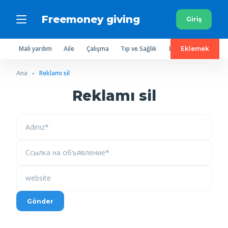
Freemoney giving
Giriş
Mali yardım
Aile
Çalışma
Tıp ve Sağlık
Ev eşyaları
Elbise
Eklemek
Ana
Reklamı sil
Reklamı sil