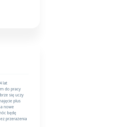
 lat
am do pracy
rze się uczy
ajęcie plus
 na nowe
omóc będę
bez przerażenia