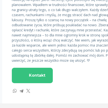
planowałem. Wpadłem w trudności finansowe, które sprawiły,
na granicy utraty tego, o co tak długo walczyłem. Każdy dzie
czasem, rachunkami i myślą, że mogę stracić dach nad głową
luksusy. Proszę tylko o szansę na nowy początek – na chwilę
odbudowanie życia, które próbuję poukładać na nowo. Zbiera
opłacić kredyt i rachunki, które zaczynają mnie przerastać. K
nawet najmniejsza – to dla mnie ogromny krok w stronę spok
przyszłości, o którą wciąż chcę walczyć. Nie wiem, jak wyraz
za każde wsparcie, ale wiem jedno: każda pomoc ma znaczeni
całego serca wszystkim, którzy zdecydują się pomóc lub po 
udostępnią tę zbiórkę dalej. Pomóż mi zachować mój dom. 
uwierzyć, że jeszcze wszystko może się ułożyć. 💛
Kontakt