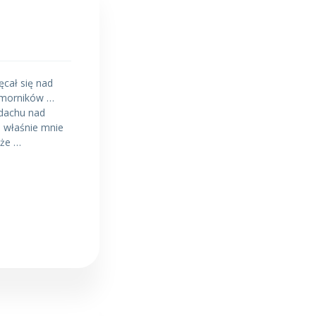
cał się nad
komorników …
 dachu nad
o właśnie mnie
oże …