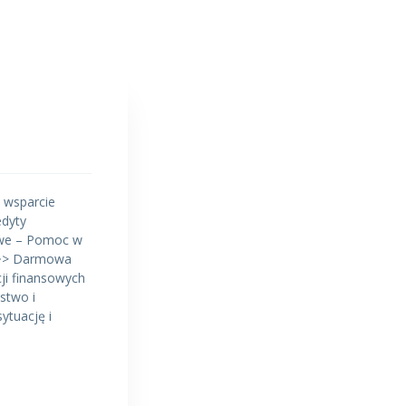
 wsparcie
edyty
towe – Pomoc w
 ~~> Darmowa
ji finansowych
stwo i
ytuację i