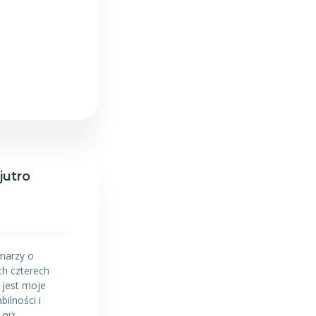
jutro
marzy o
ch czterech
 jest moje
bilności i
 niż