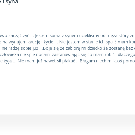
 i syna
wo zacząć żyć … Jestem sama z synem uciekliśmy od męża który znę
 na wynajem kaucję i życie … Nie jestem w stanie ich spalić mam 
 nie radzę sobie już …Boje się że zabiorą mi dziecko że zostanę bez
złowieka nie śpię nocami zastanawiając się co mam robić i dlaczeg
ie żyją … Nie mam już nawet sił płakać …Błagam niech mi ktoś pom