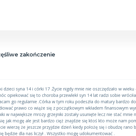
zęśliwe zakończenie
zieci syna 14 i córki 17 .Życie nigdy mnie nie oszczędzało w wieku 4
c opiekować się to choroba przewlekł syn 14 lat radzi sobie wrócił
cam go regularnie .Córka w tym roku podeszła do matury bardzo dob
tudiować prawo co wiąże się z początkowym wkładem finansowym wyn
iki w największe mrozy grzejniki zostały usunięte lecz nie stać mnie
 się jak mogę ale jest bardzo cięż znajdzie się ktoś kto może nam p
ie wierzę że jeszcze przyjdzie dzień kiedy położę się i obudzę rano 
się będzie dla nas liczył . Wszystko mogę udokumentować .