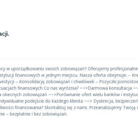
ji.
mocy w uporządkowaniu swoich zobowiązań? Oferujemy profesjonalne
nstytucji finansowych w jednym miejscu. Nasza oferta obejmuje: – Kr
nwestycji – Konsolidację zobowiązań i chwilówek – Pożyczki pomos
h sytuacjach finansowych Co nas wyróżnia? ~~>Darmowa konsultacja
a obecnych zobowiązań ~~>Porównanie ofert wielu banków i instytuc
ywidualne podejście do każdego klienta ~~> Dyskrecja, bezpieczeń
iwości finansowania? Skontaktuj się z nami. Przeanalizujemy Twoją s
e – bezpłatnie i bez zobowiązań.