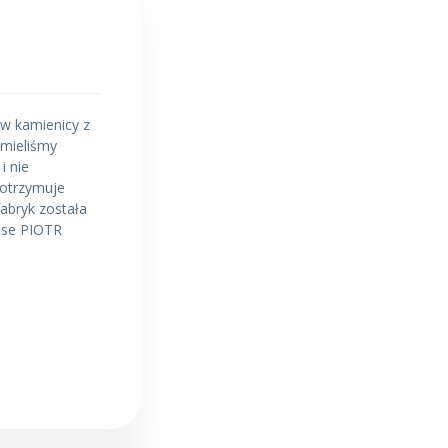
w kamienicy z
 mieliśmy
i nie
 otrzymuje
fabryk została
Wise PIOTR