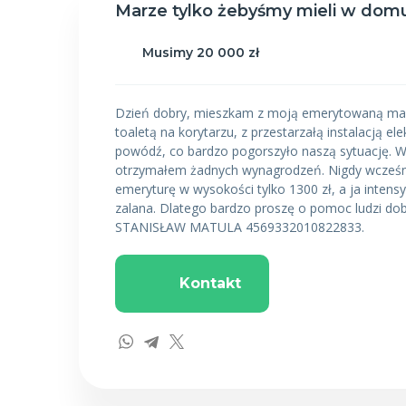
Marze tylko żebyśmy mieli w dom
Musimy 20 000 zł
Dzień dobry, mieszkam z moją emerytowaną mamą
toaletą na korytarzu, z przestarzałą instalacją 
powódź, co bardzo pogorszyło naszą sytuację. Wy
otrzymałem żadnych wynagrodzeń. Nigdy wcześni
emeryturę w wysokości tylko 1300 zł, a ja intens
zalana. Dlatego bardzo proszę o pomoc ludzi dob
STANISŁAW MATULA 4569332010822833.
Kontakt