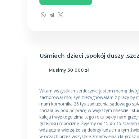
Uśmiech dzieci ,spokój duszy ,szc
Musimy 30 000 zł
Witam wszystkich serdecznie jestem mamą dwójki d
zachorował mój syn zrezygnowałam z pracy by mó
mam komornika 26 tys zadłużenia sądowego spła
chciała by podjąć pracę w większym mieście i s
kalcja i wyż tego zima tego roku pękły nam grzejn
grzejniki i robociznę .Żyjemy od 15 do 15 staram
wdzięczna wierzę że są dobrzy ludzie na tym świec
w oczach przez wszystkie zmartwienia i kł grosz 