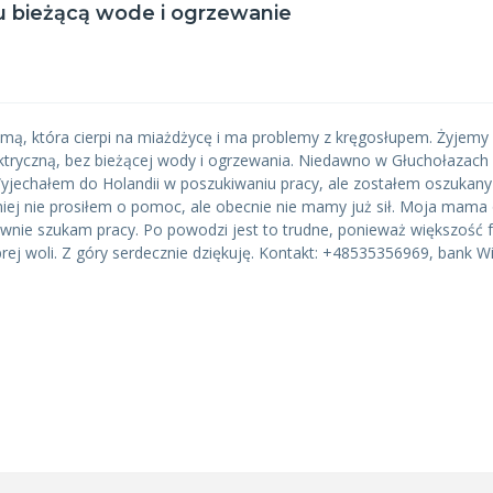
u bieżącą wode i ogrzewanie
, która cierpi na miażdżycę i ma problemy z kręgosłupem. Żyjemy 
elektryczną, bez bieżącej wody i ogrzewania. Niedawno w Głuchołazach
jechałem do Holandii w poszukiwaniu pracy, ale zostałem oszukany 
ej nie prosiłem o pomoc, ale obecnie nie mamy już sił. Moja mama
ywnie szukam pracy. Po powodzi jest to trudne, ponieważ większość 
rej woli. Z góry serdecznie dziękuję. Kontakt: +48535356969, bank 