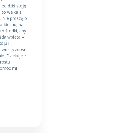
 że dziś stoję
ń to walka z
. Nie proszę o
 oddechu, na
m środki, aby
ażda wpłata –
oju i
ić wdzięczność
e. Dziękuję z
prostu
Pomóż mi