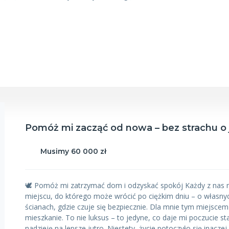
Pomóż mi zacząć od nowa – bez strachu o 
Musimy 60 000 zł
🕊️ Pomóż mi zatrzymać dom i odzyskać spokój Każdy z nas 
miejscu, do którego może wrócić po ciężkim dniu – o własny
ścianach, gdzie czuje się bezpiecznie. Dla mnie tym miejscem
mieszkanie. To nie luksus – to jedyne, co daje mi poczucie sta
nadzieję na lepsze jutro. Niestety, życie potoczyło się inaczej,