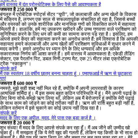
हमें वास्तव में दंत प्रोस्थेटिक्स के लिए पैसे की आवश्यकता है
जरूरत है 250 000 ₹
बंगलुरु में एरोबेटिक स्पोर्ट्स सेंटर “यूपी”, जो कलाबाजी और अन्य खेलों के विकास
में सक्रिय है, लगभग एक साल से सफलतापूर्वक संचालित हो रहा है, जिससे बच्चों
और वयस्कों को उनके शारीरिक और मानसिक गुणों को विकसित करने में सहायता
मिलती है। हालांकि, हमें नए उपकरण खरीदने और उच्च गुणवत्ता वाले प्रशिक्षण को
सुनिश्चित करने के लिए धन की कमी का सामना करना पड़ रहा है। इसलिए, हम
आपसे हमारे केंद्र की सहायता करने का अनुरोध करते हैं: हमें विश्वास है कि आपकी
सहायता हमारे कलाबाजी और अन्य खेलों की प्रशिक्षण सुविधाओं में सुधार करने में
मदद करेगी। हमारे अनुरोध पर ध्यान देने के लिए धन्यवाद और हम आपके
सकारात्मक निर्णय की आशा करते हैं। हमें वास्तव में आवश्यकता है: एकेडी लैंडिंग
सेक्टर, एक पैरलॉन पिट, डबल मिनी-ट्रम्प मैट, एक 25 मीटर लंबा एक्रोबेटिक
ट्रैक “स्काकुन”।
संपर्क करें
मैं एक स्वतंत्र 18 वर्षीय छात्र बनना चाहता हूं । एमएफआई में ऋण से छुटकारा
पाएं
जरूरत है 600 000 ₹
नमस्ते, मुझे सही शब्द नहीं मिल रहे हैं, क्योंकि मैं अपनी लापरवाही के कारण
अत्यधिक शर्मिंदा हूं। मैं इस समय बहुत कठिन परिस्थिति में हूं। मैंने अपनी पढ़ाई के
लिए बिना सोचे-समझे ऋण लिया था, लेकिन अब मैं बेरोजगार हूं क्योंकि मेरी पढ़ाई
के साथ काम को जोड़ने का कोई तरीका नहीं है। ऋण की राशि बहुत बड़ी नहीं है,
लेकिन वर्तमान में इसे चुकाने का कोई उपाय नहीं दिख रहा है।
संपर्क करें
मदद के लिए एक अपील, मदद, मेरे पास एक बड़ा कर्ज है ।
जरूरत है 20 000 ₹
शुभ संध्या! मैं मदद के लिए आपसे संपर्क कर रहा हूँ। मैं अब जीने की उम्मीद खो
चुका हूँ। मैं समझता हूँ कि ये मेरी खुद की गलती है, लेकिन यह किसी के भी साथ हो
सकता है। मैंने एक गृह ऋण लिया था और समय पर सब कुछ चुका रहा था। मेरे