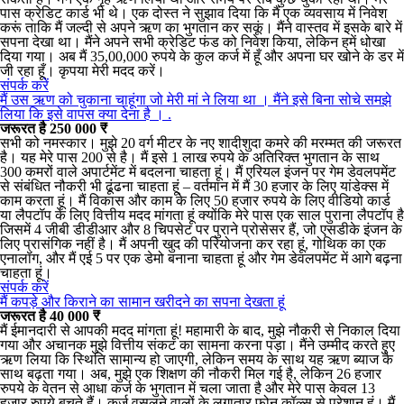
पास क्रेडिट कार्ड भी थे। एक दोस्त ने सुझाव दिया कि मैं एक व्यवसाय में निवेश
करूं ताकि मैं जल्दी से अपने ऋण का भुगतान कर सकूं। मैंने वास्तव में इसके बारे में
सपना देखा था। मैंने अपने सभी क्रेडिट फंड को निवेश किया, लेकिन हमें धोखा
दिया गया। अब मैं 35,00,000 रुपये के कुल कर्ज में हूँ और अपना घर खोने के डर में
जी रहा हूँ। कृपया मेरी मदद करें।
संपर्क करें
मैं उस ऋण को चुकाना चाहूंगा जो मेरी मां ने लिया था । मैंने इसे बिना सोचे समझे
लिया कि इसे वापस क्या देना है । .
जरूरत है 250 000 ₹
सभी को नमस्कार। मुझे 20 वर्ग मीटर के नए शादीशुदा कमरे की मरम्मत की जरूरत
है। यह मेरे पास 200 से है। मैं इसे 1 लाख रुपये के अतिरिक्त भुगतान के साथ
300 कमरों वाले अपार्टमेंट में बदलना चाहता हूं। मैं एरियल इंजन पर गेम डेवलपमेंट
से संबंधित नौकरी भी ढूंढना चाहता हूं – वर्तमान में मैं 30 हजार के लिए यांडेक्स में
काम करता हूं। मैं विकास और काम के लिए 50 हजार रुपये के लिए वीडियो कार्ड
या लैपटॉप के लिए वित्तीय मदद मांगता हूं क्योंकि मेरे पास एक साल पुराना लैपटॉप है
जिसमें 4 जीबी डीडीआर और 8 चिपसेट पर पुराने प्रोसेसर हैं, जो एसडीके इंजन के
लिए प्रासंगिक नहीं है। मैं अपनी खुद की परियोजना कर रहा हूं, गोथिक का एक
एनालॉग, और मैं एई 5 पर एक डेमो बनाना चाहता हूं और गेम डेवलपमेंट में आगे बढ़ना
चाहता हूं।
संपर्क करें
मैं कपड़े और किराने का सामान खरीदने का सपना देखता हूं
जरूरत है 40 000 ₹
मैं ईमानदारी से आपकी मदद मांगता हूं! महामारी के बाद, मुझे नौकरी से निकाल दिया
गया और अचानक मुझे वित्तीय संकट का सामना करना पड़ा। मैंने उम्मीद करते हुए
ऋण लिया कि स्थिति सामान्य हो जाएगी, लेकिन समय के साथ यह ऋण ब्याज के
साथ बढ़ता गया। अब, मुझे एक शिक्षण की नौकरी मिल गई है, लेकिन 26 हजार
रुपये के वेतन से आधा कर्ज के भुगतान में चला जाता है और मेरे पास केवल 13
हजार रुपये बचते हैं। कर्ज वसूलने वालों के लगातार फोन कॉल्स से परेशान हूं। मैं