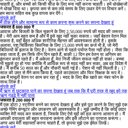
चाहती हूं, और बच्चों को किसी चीज़ के लिए मना नहीं करना चाहती। हमें धोखेबाजों
ने धोखा दिया था। कृपया कम से कम लंबे समय के लिए उधार देने पर विचार करें।
हम ब्याज सहित सब कुछ वापस कर देंगे।
संपर्क करें
मैं ठीक होने और सामान्य रूप से काम करना शुरू करने का सपना देखता हूं
जरूरत है 800 000 ₹
आवास और बिजली के बिल चुकाने के लिए 2,50,000 रुपये की मदद की जरूरत
है। मेरी आय बहुत कम है और मैं इसे खुद नहीं चुका सकता। जहाँ बेहतर वेतन मिल
सकता है, वहाँ बहुत अधिक शारीरिक मेहनत की आवश्यकता होती है। इसके
अलावा, पशु चिकित्सा क्लिनिक के लिए 15,000 रुपये का कर्ज भी है, जो मेरी
बिल्लियों के इलाज के लिए है। वेतन आने से पहले पर्याप्त पैसा नहीं होता। जैसा कि
कहा जाता है, हम सिर्फ तीन दिन खाते हैं, बाकी 12 दिन हम वेतन या अग्रिम का
इंतजार करते रहते हैं। मैं अकेला हूँ, मेरा निजी जीवन सफल नहीं हो सका। बच्चा
भी मुझसे दूर हो गया क्योंकि मैं आर्थिक रूप से मदद नहीं कर सका, अब वह विदेश में
है। मैं करीब 50 साल का हूँ और नौकरी चली गई है। पेंशन भी नहीं मिलती है। 17
साल की उम्र से मैंने काम किया है, पहले काउंसलर और फिर शिक्षक के रूप में।
अब मैं मामूली वेतन पर काम कर रहा हूँ। मदद के लिए बैंक खाते का नंबर फोन के
साथ लिंक है।
संपर्क करें
मैं ऋण से छुटकारा पाने का सपना देखता हूं जब तक कि मैं पूरी तरह से खुद को एक
ऋण गड्ढे में नहीं पाता
जरूरत है 200 000 ₹
मैं एक डोटा 2 स्ट्रीमर बनने का सपना देखता हूं और इसे पूरा करने के लिए मुझे एक
अच्छे गेमिंग कंप्यूटर और उपकरण की आवश्यकता है। मुझे उम्मीद है कि कोई उदार
व्यक्ति मेरी मदद कर सकता है, जिसके लिए ऐसे मुद्दों को हल करना आसान हो। मैं
आपकी दयालुता की बहुत सराहना करूंगा और इसे लौटाने का प्रयास करूंगा।
अगर आप मेरी सहायता करना चाहते हैं, तो कृपया मुझे एक ईमेल लिखें।
संपर्क करें