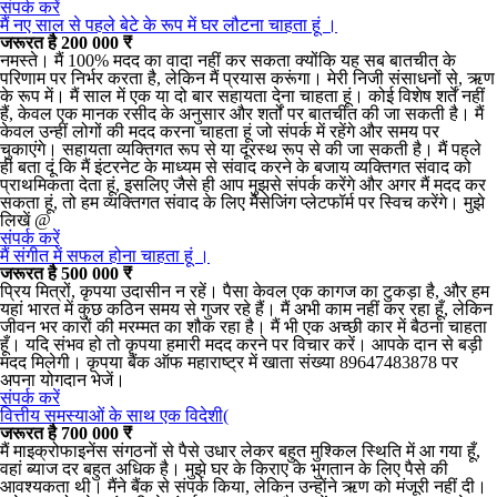
संपर्क करें
मैं नए साल से पहले बेटे के रूप में घर लौटना चाहता हूं ।
जरूरत है 200 000 ₹
नमस्ते। मैं 100% मदद का वादा नहीं कर सकता क्योंकि यह सब बातचीत के
परिणाम पर निर्भर करता है, लेकिन मैं प्रयास करूंगा। मेरी निजी संसाधनों से, ऋण
के रूप में। मैं साल में एक या दो बार सहायता देना चाहता हूं। कोई विशेष शर्तें नहीं
हैं, केवल एक मानक रसीद के अनुसार और शर्तों पर बातचीत की जा सकती है। मैं
केवल उन्हीं लोगों की मदद करना चाहता हूं जो संपर्क में रहेंगे और समय पर
चुकाएंगे। सहायता व्यक्तिगत रूप से या दूरस्थ रूप से की जा सकती है। मैं पहले
ही बता दूं कि मैं इंटरनेट के माध्यम से संवाद करने के बजाय व्यक्तिगत संवाद को
प्राथमिकता देता हूं, इसलिए जैसे ही आप मुझसे संपर्क करेंगे और अगर मैं मदद कर
सकता हूं, तो हम व्यक्तिगत संवाद के लिए मैसेजिंग प्लेटफॉर्म पर स्विच करेंगे। मुझे
लिखें @
संपर्क करें
मैं संगीत में सफल होना चाहता हूं ।
जरूरत है 500 000 ₹
प्रिय मित्रों, कृपया उदासीन न रहें। पैसा केवल एक कागज का टुकड़ा है, और हम
यहां भारत में कुछ कठिन समय से गुजर रहे हैं। मैं अभी काम नहीं कर रहा हूँ, लेकिन
जीवन भर कारों की मरम्मत का शौक रहा है। मैं भी एक अच्छी कार में बैठना चाहता
हूँ। यदि संभव हो तो कृपया हमारी मदद करने पर विचार करें। आपके दान से बड़ी
मदद मिलेगी। कृपया बैंक ऑफ महाराष्ट्र में खाता संख्या 89647483878 पर
अपना योगदान भेजें।
संपर्क करें
वित्तीय समस्याओं के साथ एक विदेशी(
जरूरत है 700 000 ₹
मैं माइक्रोफाइनेंस संगठनों से पैसे उधार लेकर बहुत मुश्किल स्थिति में आ गया हूँ,
वहां ब्याज दर बहुत अधिक है। मुझे घर के किराए के भुगतान के लिए पैसे की
आवश्यकता थी। मैंने बैंक से संपर्क किया, लेकिन उन्होंने ऋण को मंजूरी नहीं दी।