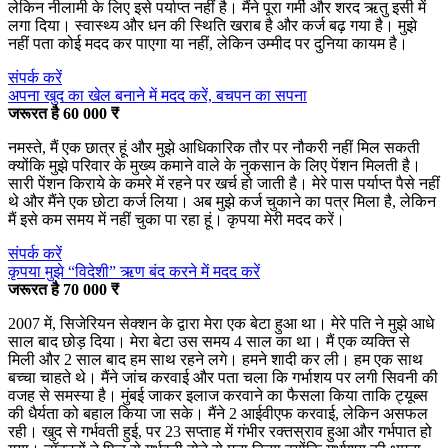
लेकिन नीलामी के लिए इसे पर्याप्त नहीं है। मैंने पूरा गर्मी और शरद ऋतु इसी में
लगा दिया। स्वास्थ्य और धन की स्थिति खराब है और कर्ज बढ़ गया है। मुझे
नहीं पता कोई मदद कर पाएगा या नहीं, लेकिन उम्मीद पर दुनिया कायम है।
संपर्क करें
अपना खुद का खेल बनाने में मदद करें, बचपन का सपना
जरूरत है 60 000 ₹
नमस्ते, मैं एक छात्र हूं और मुझे आधिकारिक तौर पर नौकरी नहीं मिल सकती
क्योंकि मुझे परिवार के मुख्य कमाने वाले के नुकसान के लिए पेंशन मिलती है।
सारी पेंशन किराये के कमरे में रहने पर खर्च हो जाती है। मेरे पास पर्याप्त पैसे नहीं
थे और मैंने एक छोटा कर्ज लिया। अब मुझे कर्ज चुकाने का पत्र मिला है, लेकिन
मैं इसे कम समय में नहीं चुका पा रहा हूं। कृपया मेरी मदद करें।
संपर्क करें
कृपया मुझे “विदेशी” ऋण बंद करने में मदद करें
जरूरत है 70 000 ₹
2007 में, सिजेरियन सेक्शन के द्वारा मेरा एक बेटा हुआ था। मेरे पति ने मुझे आधे
साल बाद छोड़ दिया। मेरा बेटा उस समय 4 साल का था। मैं एक व्यक्ति से
मिली और 2 साल बाद हम साथ रहने लगे। हमने शादी कर ली। हम एक साथ
बच्चा चाहते थे। मैंने जांच करवाई और पता चला कि गर्भाशय पर लगी सिवनी की
वजह से समस्या है। मुंबई जाकर इलाज करवाने का फैसला किया ताकि ट्यूब्स
की धैर्यता को बहाल किया जा सके। मैंने 2 आईवीएफ करवाई, लेकिन असफल
रही। खुद से गर्भवती हुई, पर 23 सप्ताह में गंभीर रक्तस्राव हुआ और गर्भपात हो