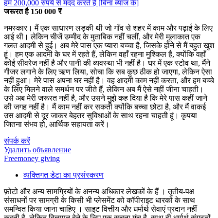
हम 200,000 रुपये से मदद करते हैं [बिना ब्याज के]
जरूरत है 150 000 ₹
नमस्कार। मैं एक साधारण लड़की थी जो गाँव से शहर में काम और पढ़ाई के लिए
आई थी। लेकिन चीजें उम्मीद के मुताबिक नहीं चलीं, और मेरी मुलाकात एक
गलत आदमी से हुई। अब मेरे पास एक प्यारा बच्चा है, जिसके होने से मैं बहुत खुश
हूं। हम एक आदमी के घर में रहते हैं, लेकिन वहाँ रहना मुश्किल है, क्योंकि वहाँ
कोई सीवरेज नहीं है और पानी की व्यवस्था भी नहीं है। घर में एक स्टोव था, मैंने
गीजर लगाने के लिए ऋण लिया, सोचा कि सब कुछ ठीक हो जाएगा, लेकिन ऐसा
नहीं हुआ। मेरे पास अपना घर नहीं है। वह आदमी काम नहीं करता, और हम बच्चे
के लिए मिलने वाले समर्थन पर जीते हैं, लेकिन अब मैं ऐसे नहीं जीना चाहती।
उसे अब मेरी जरूरत नहीं है, और उसने मुझे कह दिया है कि मेरे पास कहीं जाने
की जगह नहीं है। मैं काम नहीं कर सकती क्योंकि बच्चा छोटा है, और मैं वाकई
उस आदमी से दूर जाकर बेहतर सुविधाओं के साथ रहना चाहती हूं। कृपया
जितना संभव हो, आर्थिक सहायता करें।
संपर्क करें
Удалить объявление
Freemoney giving
व्यक्तिगत डेटा का प्रसंस्करण
फ़ोटो और अन्य सामग्रियों के अनन्य अधिकार लेखकों के हैं । तृतीय-पक्ष
संसाधनों पर सामग्री के किसी भी प्लेसमेंट को कॉपीराइट धारकों के साथ
समन्वित किया जाना चाहिए । साइट वित्तीय और धर्मार्थ सेवाएं प्रदान नहीं
करती है, लेकिन विज्ञापन देने के लिए एक सूचना मंच है, साथ ही धर्मार्थ संगठनों