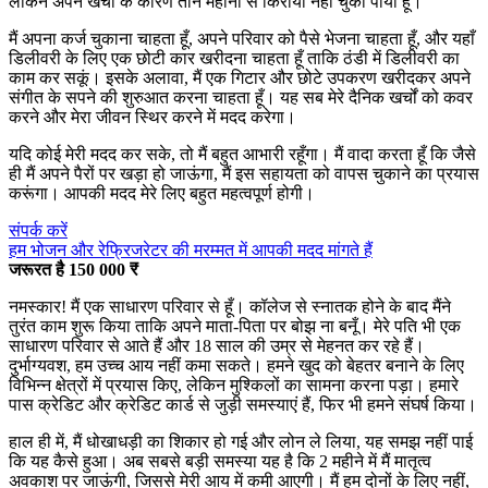
लेकिन अपने खर्चों के कारण तीन महीनों से किराया नहीं चुका पाया हूँ।
मैं अपना कर्ज चुकाना चाहता हूँ, अपने परिवार को पैसे भेजना चाहता हूँ, और यहाँ
डिलीवरी के लिए एक छोटी कार खरीदना चाहता हूँ ताकि ठंडी में डिलीवरी का
काम कर सकूं। इसके अलावा, मैं एक गिटार और छोटे उपकरण खरीदकर अपने
संगीत के सपने की शुरुआत करना चाहता हूँ। यह सब मेरे दैनिक खर्चों को कवर
करने और मेरा जीवन स्थिर करने में मदद करेगा।
यदि कोई मेरी मदद कर सके, तो मैं बहुत आभारी रहूँगा। मैं वादा करता हूँ कि जैसे
ही मैं अपने पैरों पर खड़ा हो जाऊंगा, मैं इस सहायता को वापस चुकाने का प्रयास
करूंगा। आपकी मदद मेरे लिए बहुत महत्वपूर्ण होगी।
संपर्क करें
हम भोजन और रेफ्रिजरेटर की मरम्मत में आपकी मदद मांगते हैं
जरूरत है 150 000 ₹
नमस्कार! मैं एक साधारण परिवार से हूँ। कॉलेज से स्नातक होने के बाद मैंने
तुरंत काम शुरू किया ताकि अपने माता-पिता पर बोझ ना बनूँ। मेरे पति भी एक
साधारण परिवार से आते हैं और 18 साल की उम्र से मेहनत कर रहे हैं।
दुर्भाग्यवश, हम उच्च आय नहीं कमा सकते। हमने खुद को बेहतर बनाने के लिए
विभिन्न क्षेत्रों में प्रयास किए, लेकिन मुश्किलों का सामना करना पड़ा। हमारे
पास क्रेडिट और क्रेडिट कार्ड से जुड़ी समस्याएं हैं, फिर भी हमने संघर्ष किया।
हाल ही में, मैं धोखाधड़ी का शिकार हो गई और लोन ले लिया, यह समझ नहीं पाई
कि यह कैसे हुआ। अब सबसे बड़ी समस्या यह है कि 2 महीने में मैं मातृत्व
अवकाश पर जाऊंगी, जिससे मेरी आय में कमी आएगी। मैं हम दोनों के लिए नहीं,