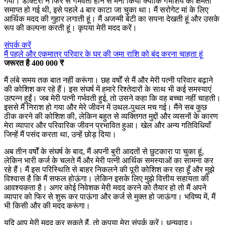
गया। डॉक्टरों ने फिर से गर्भवती होने से मना किया क्योंकि गर्भाशय की क्षमता
समाप्त हो गई थी, इसे पहले 4 बार काटा जा चुका था। मैं सरोगेट मां के लिए
आर्थिक मदद की गुहार लगाती हूं। मैं अजन्मी बेटी का सपना देखती हूं और उसके
रूप की कल्पना करती हूं। कृपया मेरी मदद करें।
संपर्क करें
मैं पहले और एकमात्र परिवार के घर की जमा राशि को बंद करना चाहता हूं
जरूरत है 400 000 ₹
मैं लंबे समय तक बात नहीं करूंगा। छह वर्षों से मैं और मेरी पत्नी परिवार बढ़ाने
की कोशिश कर रहे हैं। इस संघर्ष में हमारे रिश्तेदारों के साथ भी कई समस्याएं
उत्पन्न हुईं। जब मेरी पत्नी गर्भवती हुई, तो उसने कहा कि वह बच्चा नहीं चाहती।
इससे मैं निराश हो गया और मेरे जीवन में उथल-पुथल मच गई। मैंने सब कुछ
ठीक करने की कोशिश की, लेकिन बहुत से व्यक्तिगत मुद्दों और व्यसनों के कारण
मेरा व्यापार और परिवारिक जीवन प्रभावित हुआ। खेल और अन्य गतिविधियाँ
जिन्हें मैं पसंद करता था, उन्हें छोड़ दिया।
अब तीन वर्षों के संघर्ष के बाद, मैं अपनी बुरी आदतों से छुटकारा पा चुका हूं,
लेकिन भारी कर्ज के चलते मैं और मेरी पत्नी आर्थिक समस्याओं का सामना कर
रहे हैं। मैं इस परिस्थिति से बाहर निकलने की पूरी कोशिश कर रहा हूँ और मुझे
विश्वास है कि मैं सफल होऊंगा। लेकिन इसके लिए मुझे वित्तीय सहायता की
आवश्यकता है। अगर कोई निवेशक मेरी मदद करने को तैयार हो तो मैं अपने
व्यापार को फिर से शुरू कर पाऊंगा और कर्ज से मुक्त हो जाऊंगा। भविष्य में, मैं
भी किसी और की मदद करूंगा।
यदि आप मेरी मदद कर सकते हैं, तो कृपया मेरा संपर्क करें। धन्यवाद।