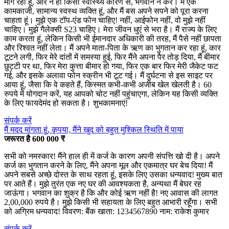
मांग रहा हूँ, और न ही किसी स्वास्थ्य कारण से, भगवान न करे। मैं एक
कामकाजी, सामान्य स्वस्थ व्यक्ति हूं, और मैं बस अपने सपने को पूरा करना
चाहता हूं। मुझे एक टॉप-एंड फोन चाहिए! नहीं, आईफोन नहीं, वो मुझे नहीं
चाहिए। मुझे गैलेक्सी S23 चाहिए। मेरा जीवन धुएं से भरा है। मैं राज्य के लिए
काम करता हूं, लेकिन किसी भी ईमानदार अधिकारी की तरह, मैं पैसे नहीं छापता
और रिश्वत नहीं लेता। मैं अपने माता-पिता के ऋण का भुगतान कर रहा हूं, कार
टूटने लगी, फिर मेरे दांतों में समस्या हुई, फिर मैंने अपना पैर तोड़ दिया, मैं बीमार
छुट्टी पर था, फिर मेरा कुत्ता बीमार हो गया, फिर एक बार फिर मेरी जैकेट फट
गई, और इसके अलावा फोन स्क्रीन भी टूट गई। मैं दुर्घटना से इस साइट पर
आया हूं, जैसा कि वे कहते हैं, किस्मत कभी-कभी अजीब खेल खेलती है। 60
रुपये में योगदान करें, यह आपको चोट नहीं पहुंचाएगा, लेकिन यह किसी व्यक्ति
के लिए फायदेमंद हो सकता है। शुभकामनाएं!
संपर्क करें
मैं मदद मांगता हूं, कृपया, मैंने खुद को बहुत मुश्किल स्थिति में पाया
जरूरत है 600 000 ₹
सभी को नमस्कार! मैंने हाल ही में कर्ज के कारण अपनी संपत्ति खो दी है। अपने
कर्ज का भुगतान करने के लिए, मैंने अपना मूल और एकमात्र घर बेच दिया! मैं
अपने सबसे अच्छे दोस्त के साथ रहता हूं, इसके लिए उसका धन्यवाद! मुख्य बात
पर आते हैं। मुझे तुरंत एक नए घर की आवश्यकता है, अन्यथा मैं बेघर रह
जाऊंगा। भगवान का शुक्र है कि और कोई ऋण नहीं है! नए आवास की लागत
2,00,000 रुपये है। मुझे किसी भी सहायता के लिए बहुत आभारी रहूँगा। सभी
को अग्रिम धन्यवाद! विवरण: बैंक खाता: 1234567890 नाम: राकेश कुमार
संपर्क करें