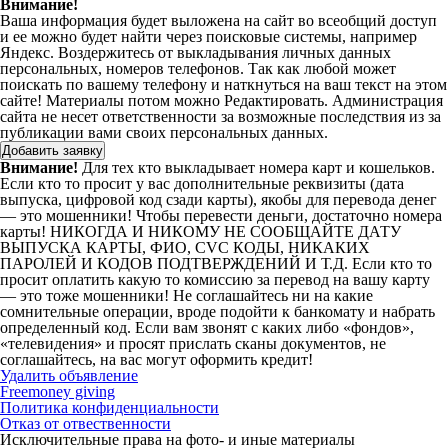
Внимание!
Ваша информация будет выложена на сайт во всеобщий доступ
и ее можно будет найти через поисковые системы, например
Яндекс. Воздержитесь от выкладывания личных данных
персональных, номеров телефонов. Так как любой может
поискать по вашему телефону и наткнуться на ваш текст на этом
сайте! Материалы потом можно Редактировать. Администрация
сайта не несет ответственности за возможные последствия из за
публикации вами своих персональных данных.
Внимание!
Для тех кто выкладывает номера карт и кошельков.
Если кто то просит у вас дополнительные реквизиты (дата
выпуска, цифровой код сзади карты), якобы для перевода денег
— это мошенники! Чтобы перевести деньги, достаточно номера
карты! НИКОГДА И НИКОМУ НЕ СООБЩАЙТЕ ДАТУ
ВЫПУСКА КАРТЫ, ФИО, CVC КОДЫ, НИКАКИХ
ПАРОЛЕЙ И КОДОВ ПОДТВЕРЖДЕНИЙ И Т.Д. Если кто то
просит оплатить какую то комиссию за перевод на вашу карту
— это тоже мошенники! Не соглашайтесь ни на какие
сомнительные операции, вроде подойти к банкомату и набрать
определенный код. Если вам звонят с каких либо «фондов»,
«телевидения» и просят прислать сканы документов, не
соглашайтесь, на вас могут оформить кредит!
Удалить объявление
Freemoney giving
Политика конфиденциальности
Отказ от отвественности
Исключительные права на фото- и иные материалы