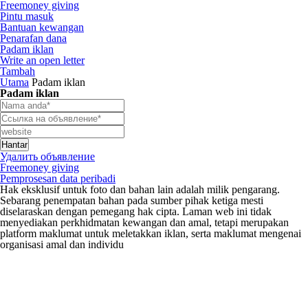
Freemoney giving
Pintu masuk
Bantuan kewangan
Penarafan dana
Padam iklan
Write an open letter
Tambah
Utama
Padam iklan
Padam iklan
Удалить объявление
Freemoney giving
Pemprosesan data peribadi
Hak eksklusif untuk foto dan bahan lain adalah milik pengarang.
Sebarang penempatan bahan pada sumber pihak ketiga mesti
diselaraskan dengan pemegang hak cipta. Laman web ini tidak
menyediakan perkhidmatan kewangan dan amal, tetapi merupakan
platform maklumat untuk meletakkan iklan, serta maklumat mengenai
organisasi amal dan individu